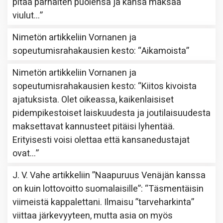
pitää parhaiten puolensa ja kansa maksaa
viulut…
”
Nimetön
artikkeliin
Vornanen ja
sopeutumisrahakausien kesto
: “
Aikamoista
”
Nimetön
artikkeliin
Vornanen ja
sopeutumisrahakausien kesto
: “
Kiitos kivoista
ajatuksista. Olet oikeassa, kaikenlaisiset
pidempikestoiset laiskuudesta ja joutilaisuudesta
maksettavat kannusteet pitäisi lyhentää.
Erityisesti voisi olettaa että kansanedustajat
ovat…
”
J. V. Vahe
artikkeliin
”Naapuruus Venäjän kanssa
on kuin lottovoitto suomalaisille”
: “
Täsmentäisin
viimeistä kappalettani. Ilmaisu ”tarveharkinta”
viittaa järkevyyteen, mutta asia on myös