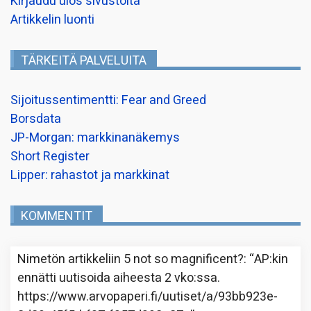
Kirjaudu ulos sivustolta
Artikkelin luonti
TÄRKEITÄ PALVELUITA
Sijoitussentimentti: Fear and Greed
Borsdata
JP-Morgan: markkinanäkemys
Short Register
Lipper: rahastot ja markkinat
KOMMENTIT
Nimetön
artikkeliin
5 not so magnificent?
: “
AP:kin
ennätti uutisoida aiheesta 2 vko:ssa.
https://www.arvopaperi.fi/uutiset/a/93bb923e-