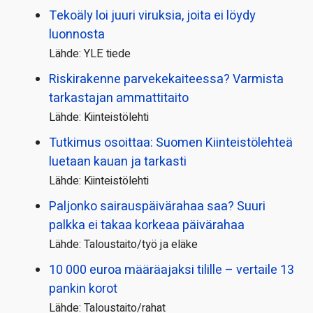
Tekoäly loi juuri viruksia, joita ei löydy
luonnosta
Lähde: YLE tiede
Riskirakenne parvekekaiteessa? Varmista
tarkastajan ammattitaito
Lähde: Kiinteistölehti
Tutkimus osoittaa: Suomen Kiinteistölehteä
luetaan kauan ja tarkasti
Lähde: Kiinteistölehti
Paljonko sairauspäivä­rahaa saa? Suuri
palkka ei takaa korkeaa päivärahaa
Lähde: Taloustaito/työ ja eläke
10 000 euroa määräajaksi tilille – vertaile 13
pankin korot
Lähde: Taloustaito/rahat