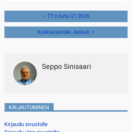
Artikkelien
TT:n lista Q1 2026
selaus
Korkoa korolle -laskuri
Seppo Sinisaari
KIRJAUTUMINEN
Kirjaudu sivustolle