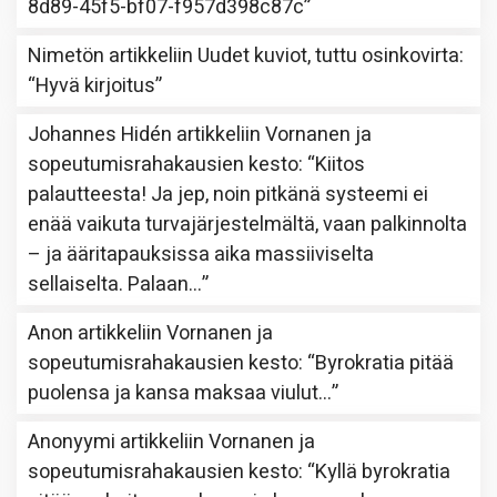
8d89-45f5-bf07-f957d398c87c
”
Nimetön
artikkeliin
Uudet kuviot, tuttu osinkovirta
:
“
Hyvä kirjoitus
”
Johannes Hidén
artikkeliin
Vornanen ja
sopeutumisrahakausien kesto
: “
Kiitos
palautteesta! Ja jep, noin pitkänä systeemi ei
enää vaikuta turvajärjestelmältä, vaan palkinnolta
– ja ääritapauksissa aika massiiviselta
sellaiselta. Palaan…
”
Anon
artikkeliin
Vornanen ja
sopeutumisrahakausien kesto
: “
Byrokratia pitää
puolensa ja kansa maksaa viulut…
”
Anonyymi
artikkeliin
Vornanen ja
sopeutumisrahakausien kesto
: “
Kyllä byrokratia