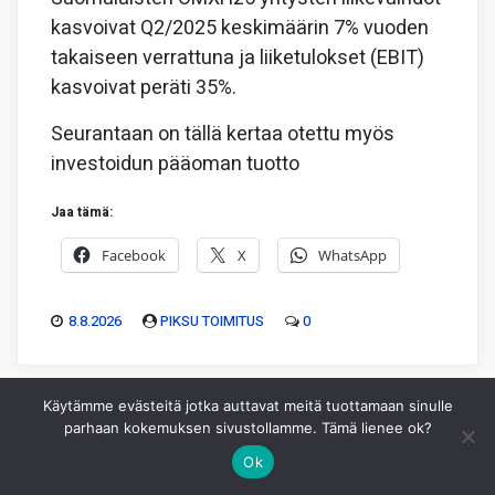
kasvoivat Q2/2025 keskimäärin 7% vuoden
takaiseen verrattuna ja liiketulokset (EBIT)
kasvoivat peräti 35%.
Seurantaan on tällä kertaa otettu myös
investoidun pääoman tuotto
Jaa tämä:
Facebook
X
WhatsApp
8.8.2026
PIKSU TOIMITUS
0
Käytämme evästeitä jotka auttavat meitä tuottamaan sinulle
parhaan kokemuksen sivustollamme. Tämä lienee ok?
Ok