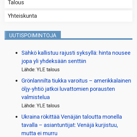
Talous
Yhteiskunta
UUTISPOIMINTOJA
Sähkö kallistuu rajusti syksyllä: hinta nousee
jopa yli yhdeksään senttiin
Lähde: YLE talous
Grönlannilta tiukka varoitus – amerikkalainen
öljy-yhtiö jatkoi luvattomien porausten
valmistelua
Lähde: YLE talous
Ukraina rökittää Venäjän taloutta monella
tavalla – asiantuntijat: Venäjä kurjistuu,
mutta ei murru