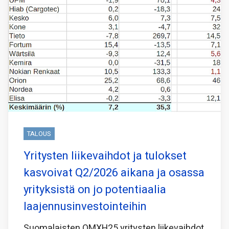
TALOUS
Yritysten liikevaihdot ja tulokset
kasvoivat Q2/2026 aikana ja osassa
yrityksistä on jo potentiaalia
laajennusinvestointeihin
Suomalaisten OMXH25 yritysten liikevaihdot