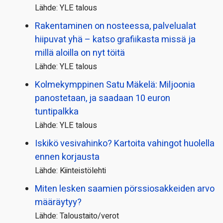
Lähde: YLE talous
Rakentaminen on nosteessa, palvelualat
hiipuvat yhä – katso grafiikasta missä ja
millä aloilla on nyt töitä
Lähde: YLE talous
Kolmekymppinen Satu Mäkelä: Miljoonia
panostetaan, ja saadaan 10 euron
tuntipalkka
Lähde: YLE talous
Iskikö vesivahinko? Kartoita vahingot huolella
ennen korjausta
Lähde: Kiinteistölehti
Miten lesken saamien pörssi­osakkeiden arvo
määräytyy?
Lähde: Taloustaito/verot