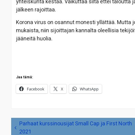
yhteiskunta kestää. Vaikuttaa siltä ettei taloutta
jälkeen rajoittaa.
Korona virus on osannut monesti yllättää. Mutta j
mukaista, niin sijoittajan kannalta oleellisia teki
jääneitä huolia.
Jaa tämä:
Facebook
X
WhatsApp
Artikkelien
Parhaat kurssinousijat Small Cap ja First North
selaus
2021