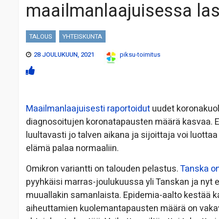
maailmanlaajuisessa la
TALOUS
YHTEISKUNTA
28 JOULUKUUN, 2021
piksu-toimitus
Maailmanlaajuisesti raportoidut
uudet koronakuol
diagnosoitujen koronatapausten määrä kasvaa. Epi
luultavasti jo talven aikana ja sijoittaja voi luot
elämä palaa normaaliin.
Omikron variantti on talouden pelastus.
Tanska on
pyyhkäisi marras-joulukuussa yli Tanskan ja nyt e
muuallakin samanlaista. Epidemia-aalto kestää kak
aiheuttamien kuolemantapausten määrä on vakavi