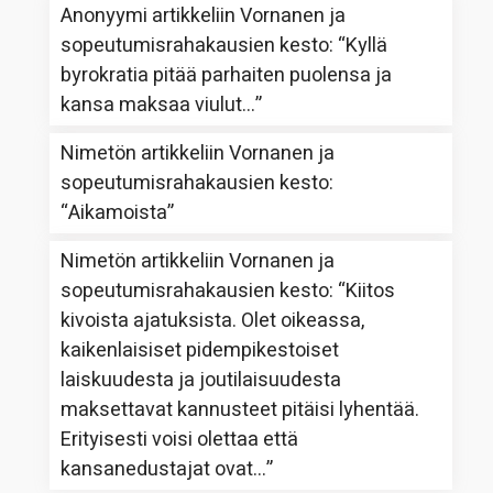
Anonyymi
artikkeliin
Vornanen ja
sopeutumisrahakausien kesto
: “
Kyllä
byrokratia pitää parhaiten puolensa ja
kansa maksaa viulut…
”
Nimetön
artikkeliin
Vornanen ja
sopeutumisrahakausien kesto
:
“
Aikamoista
”
Nimetön
artikkeliin
Vornanen ja
sopeutumisrahakausien kesto
: “
Kiitos
kivoista ajatuksista. Olet oikeassa,
kaikenlaisiset pidempikestoiset
laiskuudesta ja joutilaisuudesta
maksettavat kannusteet pitäisi lyhentää.
Erityisesti voisi olettaa että
kansanedustajat ovat…
”