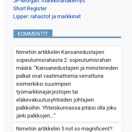
JP-Morgan: markkinanäkemys
Short Register
Lipper: rahastot ja markkinat
KOMMENTIT
Nimetön
artikkeliin
Kansanedustajien
sopeutumisrahasta 2: sopeutumisrahan
määrä
: “
Kansanedustajien ja ministereiden
palkat ovat vaatimattomia verrattuna
esimerkiksi suurimpien
työmarkkinajärjestöjen tai
eläkevakuutusyhtiöiden johtajien
palkkoihin. Yhteiskunnassa pitäisi olla joku
järki palkkojen…
”
Nimetön
artikkeliin
5 not so magnificent?
: