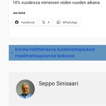
10% vuodessa viimeisen viiden vuoden aikana.
Jaa tämä:
Facebook
X
WhatsApp
Artikkelien
Korona hellittämässä, kuolemantapaukset
selaus
maailmanlaajuisessa laskussa
Seppo Sinisaari