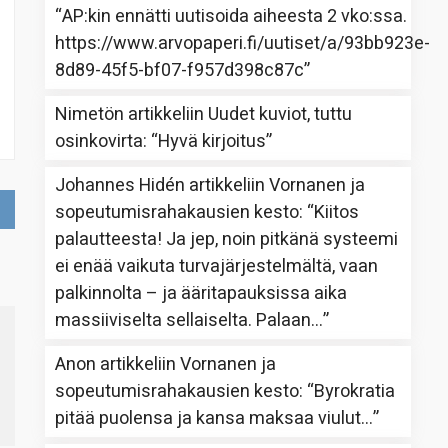
“
AP:kin ennätti uutisoida aiheesta 2 vko:ssa.
https://www.arvopaperi.fi/uutiset/a/93bb923e-
8d89-45f5-bf07-f957d398c87c
”
Nimetön
artikkeliin
Uudet kuviot, tuttu
osinkovirta
: “
Hyvä kirjoitus
”
Johannes Hidén
artikkeliin
Vornanen ja
sopeutumisrahakausien kesto
: “
Kiitos
palautteesta! Ja jep, noin pitkänä systeemi
ei enää vaikuta turvajärjestelmältä, vaan
palkinnolta – ja ääritapauksissa aika
massiiviselta sellaiselta. Palaan…
”
Anon
artikkeliin
Vornanen ja
sopeutumisrahakausien kesto
: “
Byrokratia
pitää puolensa ja kansa maksaa viulut…
”