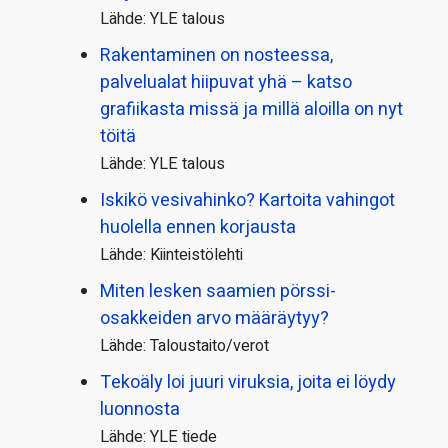
Lähde: YLE talous
Rakentaminen on nosteessa,
palvelualat hiipuvat yhä – katso
grafiikasta missä ja millä aloilla on nyt
töitä
Lähde: YLE talous
Iskikö vesivahinko? Kartoita vahingot
huolella ennen korjausta
Lähde: Kiinteistölehti
Miten lesken saamien pörssi­
osakkeiden arvo määräytyy?
Lähde: Taloustaito/verot
Tekoäly loi juuri viruksia, joita ei löydy
luonnosta
Lähde: YLE tiede