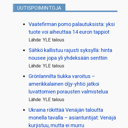
UUTISPOIMINTOJA
Vaatefirman pomo palautuksista: yksi
tuote voi aiheuttaa 14 euron tappiot
Lähde: YLE talous
Sähkö kallistuu rajusti syksyllä: hinta
nousee jopa yli yhdeksään senttiin
Lähde: YLE talous
Grönlannilta tiukka varoitus –
amerikkalainen öljy-yhtiö jatkoi
luvattomien porausten valmistelua
Lähde: YLE talous
Ukraina rökittää Venäjän taloutta
monella tavalla – asiantuntijat: Venäjä
kurjistuu, mutta ei murru