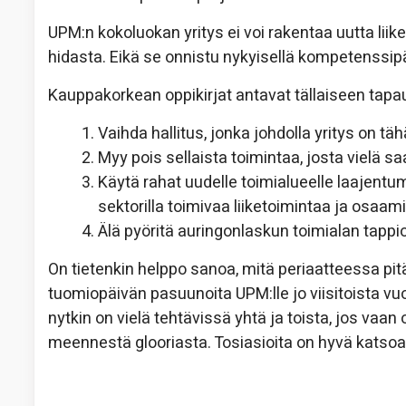
UPM:n kokoluokan yritys ei voi rakentaa uutta liik
hidasta. Eikä se onnistu nykyisellä kompetenssipää
Kauppakorkean oppikirjat antavat tällaiseen tapa
Vaihda hallitus, jonka johdolla yritys on tä
Myy pois sellaista toimintaa, josta vielä sa
Käytä rahat uudelle toimialueelle laajentum
sektorilla toimivaa liiketoimintaa ja osaami
Älä pyöritä auringonlaskun toimialan tappiol
On tietenkin helppo sanoa, mitä periaatteessa pitä
tuomiopäivän pasuunoita UPM:lle jo viisitoista vuott
nytkin on vielä tehtävissä yhtä ja toista, jos vaa
meennestä glooriasta. Tosiasioita on hyvä katsoa 