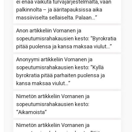
ei enää vaikuta turvajärjestelmältä, vaan
palkinnolta – ja ääritapauksissa aika
massiiviselta sellaiselta. Palaan…
”
Anon
artikkeliin
Vornanen ja
sopeutumisrahakausien kesto
: “
Byrokratia
pitää puolensa ja kansa maksaa viulut…
”
Anonyymi
artikkeliin
Vornanen ja
sopeutumisrahakausien kesto
: “
Kyllä
byrokratia pitää parhaiten puolensa ja
kansa maksaa viulut…
”
Nimetön
artikkeliin
Vornanen ja
sopeutumisrahakausien kesto
:
“
Aikamoista
”
Nimetön
artikkeliin
Vornanen ja