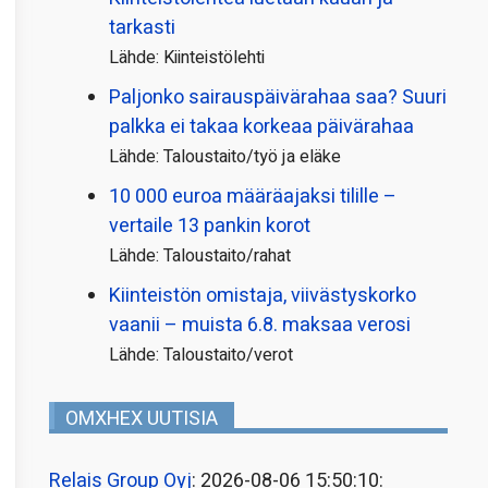
tarkasti
Lähde: Kiinteistölehti
Paljonko sairauspäivä­rahaa saa? Suuri
palkka ei takaa korkeaa päivärahaa
Lähde: Taloustaito/työ ja eläke
10 000 euroa määräajaksi tilille –
vertaile 13 pankin korot
Lähde: Taloustaito/rahat
Kiinteistön omistaja, viivästyskorko
vaanii – muista 6.8. maksaa verosi
Lähde: Taloustaito/verot
OMXHEX UUTISIA
Relais Group Oyj
: 2026-08-06 15:50:10: