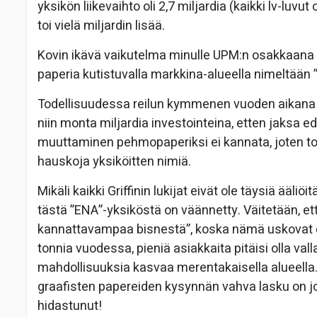
yksikön liikevaihto oli 2,7 miljardia (kaikki lv-luvut
toi vielä miljardin lisää.
Kovin ikävä vaikutelma minulle UPM:n osakkaana s
paperia kutistuvalla markkina-alueella nimeltään 
Todellisuudessa reilun kymmenen vuoden aikana j
niin monta miljardia investointeina, etten jaksa e
muuttaminen pehmopaperiksi ei kannata, joten t
hauskoja yksiköitten nimiä.
Mikäli kaikki Griffinin lukijat eivät ole täysiä ääli
tästä ”ENA”-yksiköstä on väännetty. Väitetään, e
kannattavampaa bisnestä”, koska nämä uskovat ede
tonnia vuodessa, pieniä asiakkaita pitäisi olla vall
mahdollisuuksia kasvaa merentakaisella alueella.”
graafisten papereiden kysynnän vahva lasku on jo 
hidastunut!