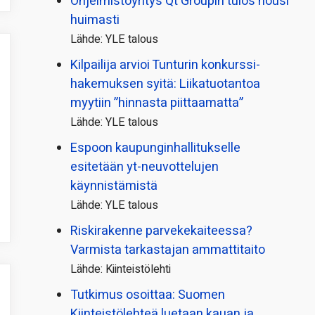
Ohjelmistoyritys Qt Groupin tulos nousi
huimasti
Lähde: YLE talous
Kilpailija arvioi Tunturin konkurssi­
hakemuksen syitä: Liikatuotantoa
myytiin ”hinnasta piittaamatta”
Lähde: YLE talous
Espoon kaupungin­hallitukselle
esitetään yt-neuvottelujen
käynnistämistä
Lähde: YLE talous
Riskirakenne parvekekaiteessa?
Varmista tarkastajan ammattitaito
Lähde: Kiinteistölehti
Tutkimus osoittaa: Suomen
Kiinteistölehteä luetaan kauan ja