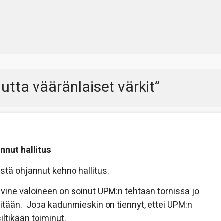
utta vääränlaiset värkit
”
nnut hallitus
tä ohjannut kehno hallitus.
ine valoineen on soinut UPM:n tehtaan tornissa jo
itään. Jopa kadunmieskin on tiennyt, ettei UPM:n
siltikään toiminut.