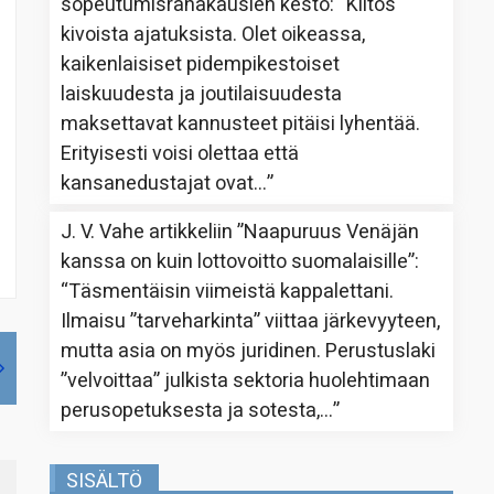
sopeutumisrahakausien kesto
: “
Kiitos
kivoista ajatuksista. Olet oikeassa,
kaikenlaisiset pidempikestoiset
laiskuudesta ja joutilaisuudesta
maksettavat kannusteet pitäisi lyhentää.
Erityisesti voisi olettaa että
kansanedustajat ovat…
”
J. V. Vahe
artikkeliin
”Naapuruus Venäjän
kanssa on kuin lottovoitto suomalaisille”
:
“
Täsmentäisin viimeistä kappalettani.
Ilmaisu ”tarveharkinta” viittaa järkevyyteen,
mutta asia on myös juridinen. Perustuslaki
”velvoittaa” julkista sektoria huolehtimaan
perusopetuksesta ja sotesta,…
”
SISÄLTÖ