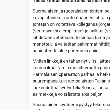
Tässä kohtaa nostan aina hattua ruots
Suomalaisen ja ruotsalaisen johtamisen
kovapintainen ja autoritäärinen johtaja
johtajan on voitettava kollegansa (org
(seuraavaksi alempi taso) ja hallitus (
lähdetään vetämään. Toisinaan tämä joh
menettelyllä vältetään pahimmat hätä
senioriteetti tulee paremmin esiin.
Mitään linkkejä en tähän nyt viitsi lai
kuuma ilma. Nimiä mainitsematta pääomis
Härmäläisen operaation parhaalla hetkel
suurempana kuin ruotsalaisten Telian p
laskeuduttua syntyi TeliaSonera, jossa j
esimerkkejä voisi listata aika paljon.
Suomalainen systeemi pystyy tekemään