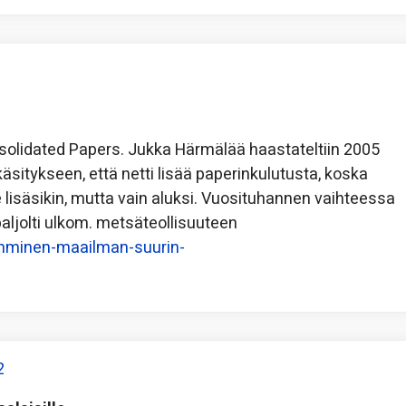
solidated Papers. Jukka Härmälää haastateltiin 2005
äsitykseen, että netti lisää paperinkulutusta, koska
se lisäsikin, mutta vain aluksi. Vuosituhannen vaihteessa
aljolti ulkom. metsäteollisuuteen
ihminen-maailman-suurin-
2