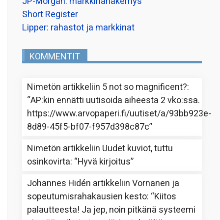
JP-Morgan: markkinanäkemys
Short Register
Lipper: rahastot ja markkinat
KOMMENTIT
Nimetön
artikkeliin
5 not so magnificent?
:
“
AP:kin ennätti uutisoida aiheesta 2 vko:ssa.
https://www.arvopaperi.fi/uutiset/a/93bb923e-
8d89-45f5-bf07-f957d398c87c
”
Nimetön
artikkeliin
Uudet kuviot, tuttu
osinkovirta
: “
Hyvä kirjoitus
”
Johannes Hidén
artikkeliin
Vornanen ja
sopeutumisrahakausien kesto
: “
Kiitos
palautteesta! Ja jep, noin pitkänä systeemi