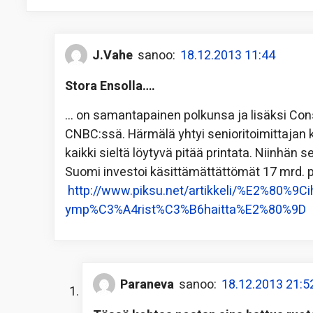
J.Vahe
sanoo:
18.12.2013 11:44
Stora Ensolla….
… on samantapainen polkunsa ja lisäksi Con
CNBC:ssä. Härmälä yhtyi senioritoimittajan k
kaikki sieltä löytyvä pitää printata. Niinhän 
Suomi investoi käsittämättättömät 17 mrd. p
http://www.piksu.net/artikkeli/%E2%80%9C
ymp%C3%A4rist%C3%B6haitta%E2%80%9D
Paraneva
sanoo:
18.12.2013 21:5