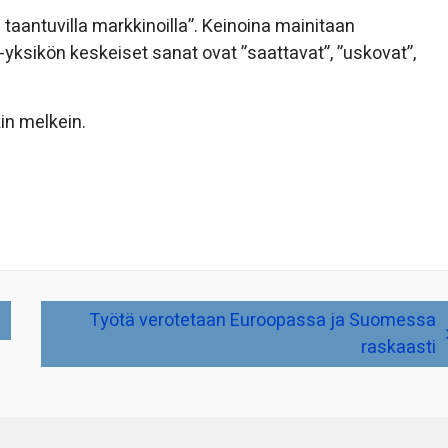
taantuvilla markkinoilla”. Keinoina mainitaan
-yksikön keskeiset sanat ovat ”saattavat”, ”uskovat”,
in melkein.
Työtä verotetaan Euroopassa ja Suomessa
raskaasti