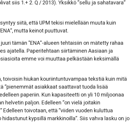
 olivat siis 1.+ 2. Q / 2013). Yksikkö ”sellu ja sahatavara”
yntyy siitä, että UPM tekisi mielellään muuta kuin
”ENA”, mutta keinot puuttuvat.
uuri tämän "ENA"-alueen tehtaisiin on mätetty rahaa
des ajatella. Paperitehtaan siirtäminen Aasiaan ja
osiasioita emme voi muuttaa pelkästään keksimällä
öitä, toivoisin hiukan kouriintuntuvampaa tekstiä kuin mitä
ttä ”pienemmät asiakkaat saattavat tuoda lisää
lleen paperiin. Kun kapasiteetti on yli 10 miljoonaa
an helvetin paljon. Edelleen ”on vielä joitakin
 Edelleen toivotaan, että ”viiden vuoden kuluttua
hidastunut kypsillä markkinoilla”. Siis vahva lasku on jo