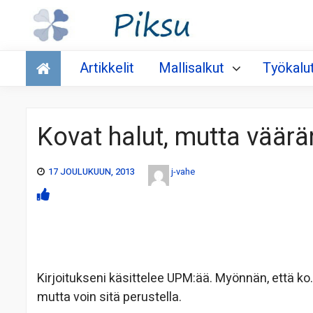
Talous
Artikkelit
Mallisalkut
Työkalu
Kovat halut, mutta väärän
17 JOULUKUUN, 2013
j-vahe
Kirjoitukseni käsittelee UPM:ää. Myönnän, että ko.
mutta voin sitä perustella.