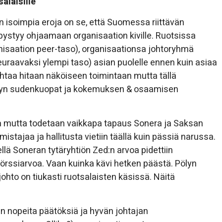
alaisille
 isoimpia eroja on se, että Suomessa riittävän
 pystyy ohjaamaan organisaation kiville. Ruotsissa
anisaation peer-taso), organisaationsa johtoryhmä
seuraavaksi ylempi taso) asian puolelle ennen kuin asiaa
taa hitaan näköiseen toimintaan mutta tällä
ilyn sudenkuopat ja kokemuksen & osaamisen
ttaa mutta todetaan vaikkapa tapaus Sonera ja Saksan
tajaa ja hallitusta vietiin täällä kuin pässiä narussa.
lä Soneran tytäryhtiön Zed:n arvoa pidettiin
örssiarvoa. Vaan kuinka kävi hetken päästä. Pölyn
ohto on tiukasti ruotsalaisten käsissä. Näitä
 nopeita päätöksiä ja hyvän johtajan