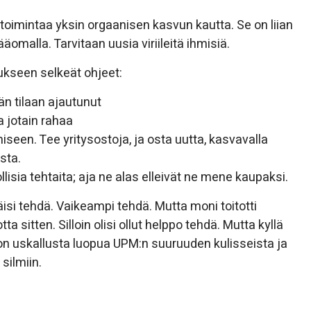
etoimintaa yksin orgaanisen kasvun kautta. Se on liian
omalla. Tarvitaan uusia viriileitä ihmisiä.
ukseen selkeät ohjeet:
hän tilaan ajautunut
a jotain rahaa
iseen. Tee yritysostoja, ja osta uutta, kasvavalla
sta.
lisia tehtaita; aja ne alas elleivät ne mene kaupaksi.
isi tehdä. Vaikeampi tehdä. Mutta moni toitotti
a sitten. Silloin olisi ollut helppo tehdä. Mutta kyllä
n on uskallusta luopua UPM:n suuruuden kulisseista ja
silmiin.