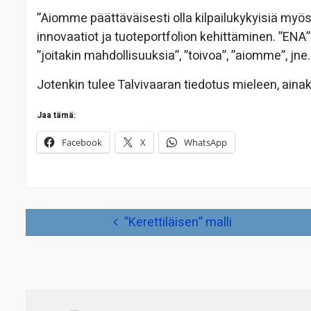
”Aiomme päättäväisesti olla kilpailukykyisiä myös 
innovaatiot ja tuoteportfolion kehittäminen. ”ENA”
”joitakin mahdollisuuksia”, ”toivoa”, ”aiomme”, jne.
Jotenkin tulee Talvivaaran tiedotus mieleen, ainak
Jaa tämä:
Facebook
X
WhatsApp
Artikkelien
”Kerettiläisen” malli
selaus