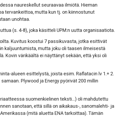
udessa naureskellut seuraavaa ilmiötä. Hieman
pa tervankeittoa, mutta kun tj. on kiinnostunut
lutaan unohtaa.
ttua (s. 4-8), joka käsitteli UPM:n uutta organisaatiota.
lta. Kuvitus koostui 7 passikuvasta, jotka esittivät
akin kaljuuntumista, mutta joku oli taasen ilmeisestä
ä. Kovin värikäältä ei näyttänyt sekään, että yksi oli
nta-alueen esittelystä, joista esim. Raflatacin lv 1.+ 2.
s samaan. Plywood ja Energy pyörivät 200 millin
riaatteessa suomenkielinen teksti…) oli mahdutettu
nnen sanotaan, että sillä on aikakaus-, sanomalehti- ja
-Amerikassa (mitä aluetta ENA tarkoittaa). Tämän