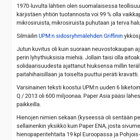
1970-luvulta lähtien olen suomalaisessa teollisu
kärjistäen yhtiön tuotannosta voi 99 % olla vaikka
mikrosiruista, mikrosiruista puhutaan ja terva ha
Silmäilin
UPM:n sidosryhmälehden Griffinin
ykkösju
Jutun kuvitus oli kuin suoraan neuvostokaupan ajoi
perin lyhythiuksisia miehiä. Jollain taisi olla aito
solidaarisuudesta ajattanut hiuksensa millin teräll
paitahihaisillaan ja toiselta puuttui peräti kravatti.
Varsinainen teksti koostui UPM:n uuden 6 liiketoimi
Q / 2013 oli 600 miljoonaa. Paper Asia pääsi lähe
paikkeilla.
Hienojen nimien sekaan (kyseessä oli sentään pe
sellainenkin yksikkö kuin Paper ENA, josta sivume
hienopaperitehtaita 19 kpl Euroopassa ja Pohjois