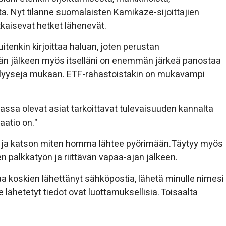
. Nyt tilanne suomalaisten Kamikaze-sijoittajien
tkaisevat hetket lähenevät.
itenkin kirjoittaa haluan, joten perustan
ämän jälkeen myös itselläni on enemmän järkeä panostaa
i analyyseja mukaan. ETF-rahastoistakin on mukavampi
ssa olevat asiat tarkoittavat tulevaisuuden kannalta
laatio on."
en ja katson miten homma lähtee pyörimään.Täytyy myös
n palkkatyön ja riittävän vapaa-ajan jälkeen.
asiaa koskien lähettänyt sähköpostia, lähetä minulle nimesi
lähetetyt tiedot ovat luottamuksellisia. Toisaalta