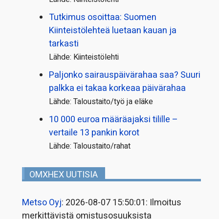
Tutkimus osoittaa: Suomen
Kiinteistölehteä luetaan kauan ja
tarkasti
Lähde: Kiinteistölehti
Paljonko sairauspäivä­rahaa saa? Suuri
palkka ei takaa korkeaa päivärahaa
Lähde: Taloustaito/työ ja eläke
10 000 euroa määräajaksi tilille –
vertaile 13 pankin korot
Lähde: Taloustaito/rahat
OMXHEX UUTISIA
Metso Oyj
: 2026-08-07 15:50:01: Ilmoitus
merkittävistä omistusosuuksista