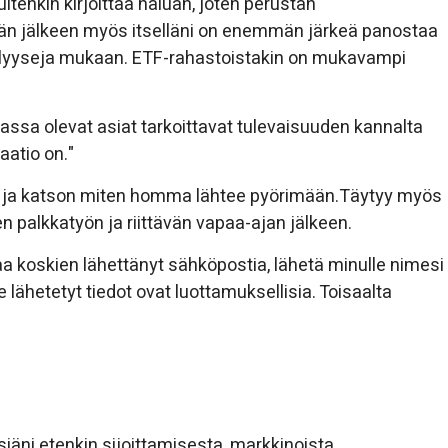
itenkin kirjoittaa haluan, joten perustan
ämän jälkeen myös itselläni on enemmän järkeä panostaa
i analyyseja mukaan. ETF-rahastoistakin on mukavampi
ssa olevat asiat tarkoittavat tulevaisuuden kannalta
laatio on."
en ja katson miten homma lähtee pyörimään.Täytyy myös
n palkkatyön ja riittävän vapaa-ajan jälkeen.
asiaa koskien lähettänyt sähköpostia, lähetä minulle nimesi
lähetetyt tiedot ovat luottamuksellisia. Toisaalta
ksiäni etenkin sijoittamisesta, markkinoista,