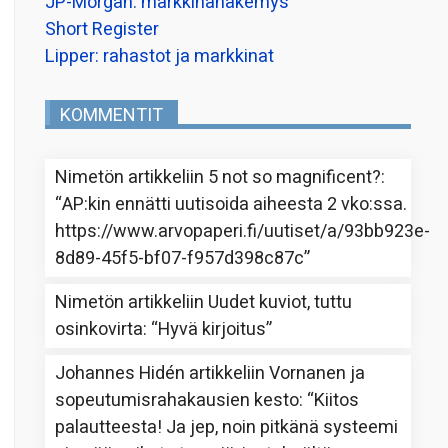
JP-Morgan: markkinanäkemys
Short Register
Lipper: rahastot ja markkinat
KOMMENTIT
Nimetön
artikkeliin
5 not so magnificent?
:
“
AP:kin ennätti uutisoida aiheesta 2 vko:ssa.
https://www.arvopaperi.fi/uutiset/a/93bb923e-
8d89-45f5-bf07-f957d398c87c
”
Nimetön
artikkeliin
Uudet kuviot, tuttu
osinkovirta
: “
Hyvä kirjoitus
”
Johannes Hidén
artikkeliin
Vornanen ja
sopeutumisrahakausien kesto
: “
Kiitos
palautteesta! Ja jep, noin pitkänä systeemi