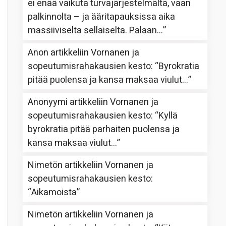
ei enää vaikuta turvajärjestelmältä, vaan
palkinnolta – ja ääritapauksissa aika
massiiviselta sellaiselta. Palaan…
”
Anon
artikkeliin
Vornanen ja
sopeutumisrahakausien kesto
: “
Byrokratia
pitää puolensa ja kansa maksaa viulut…
”
Anonyymi
artikkeliin
Vornanen ja
sopeutumisrahakausien kesto
: “
Kyllä
byrokratia pitää parhaiten puolensa ja
kansa maksaa viulut…
”
Nimetön
artikkeliin
Vornanen ja
sopeutumisrahakausien kesto
:
“
Aikamoista
”
Nimetön
artikkeliin
Vornanen ja