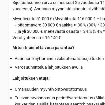
Sijoitusasunnon arvo on noussut 25 vuodessa 116 
vuodessa).
Asunnon myynnistä aiheutuisi vähintä
Myyntivoitto 51 000 € (Myyntihinta 116 000 € – ha
→
pääomavero 30 000 € saakka = 30 % (30% * 30 
→ ja yli 30 000 € menevästä osasta = 34 % (34% *
Verot yhteensä = 16 140 €
Miten tilannetta voisi parantaa?
Asunnon käyttäminen vakuutena lisäsijoitusten
Verosuunnittelua lahjoituksen avulla
Lahjoituksen etuja:
Omaisuuden myyntivoittoverottomuus
Tulevan arvonnousun perintöverottomuus (Mikäli
kuukauden sisällä, katsotaan saantohinnaksi alk