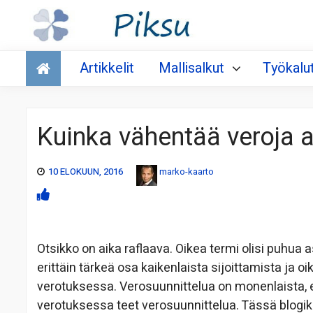
Talous
Artikkelit
Mallisalkut
Työkalu
Kuinka vähentää veroja a
10 ELOKUUN, 2016
marko-kaarto
Otsikko on aika raflaava. Oikea termi olisi puhua 
erittäin tärkeä osa kaikenlaista sijoittamista ja 
verotuksessa. Verosuunnittelua on monenlaista, 
verotuksessa teet verosuunnittelua. Tässä blogik