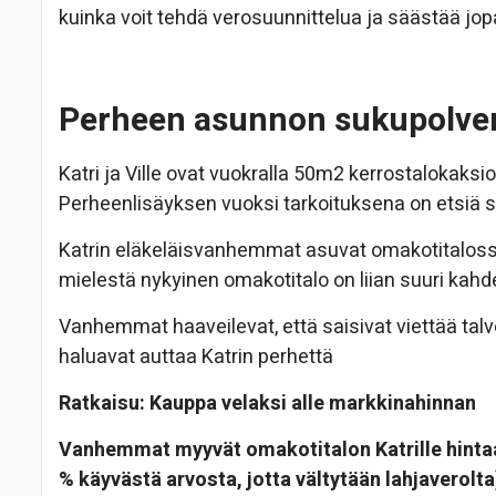
kuinka voit tehdä verosuunnittelua ja säästää jo
Perheen asunnon sukupolve
Katri ja Ville ovat vuokralla 50m2 kerrostalokaks
Perheenlisäyksen vuoksi tarkoituksena on etsiä
Katrin eläkeläisvanhemmat asuvat omakotitaloss
mielestä nykyinen omakotitalo on liian suuri kahde
Vanhemmat haaveilevat, että saisivat viettää tal
haluavat auttaa Katrin perhettä
Ratkaisu: Kauppa velaksi alle markkinahinnan
Vanhemmat myyvät omakotitalon Katrille hintaa
% käyvästä arvosta, jotta vältytään lahjaverolta