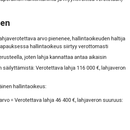
nen
ahjaverotettava arvo pienenee, hallintaoikeuden haltija
ntapauksessa hallintaoikeus siirtyy verottomasti
erusteella, joten lahja kannattaa antaa aikaisin
 säilyttämistä: Verotettava lahja 116 000 €, lahjaveron
äinen hallintaoikeus:
rvo = Verotettava lahja 46 400 €, lahjaveron suuruus: