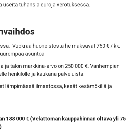
pa useita tuhansia euroja verotuksessa.
nvaihdos
iossa. Vuokraa huoneistosta he maksavat 750 € / kk.
 suurempaa asuntoa.
a ja talon markkina-arvo on 250 000 €. Vanhempien
lle henkilölle ja kaukana palveluista.
vet lämpimässä ilmastossa, kesät kesämökillä ja
n 188 000 € (Velattoman kauppahinnan oltava yli 75
)