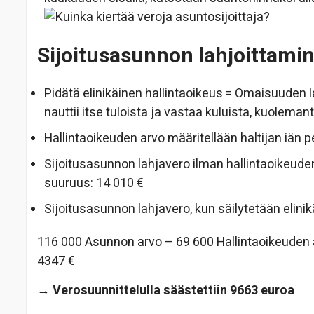
Sijoitusasunnon lahjoittami
Pidätä elinikäinen hallintaoikeus = Omaisuuden l
nauttii itse tuloista ja vastaa kuluista, kuolema
Hallintaoikeuden arvo määritellään haltijan iän p
Sijoitusasunnon lahjavero ilman hallintaoikeuden
suuruus: 14 010 €
Sijoitusasunnon lahjavero, kun säilytetään elinik
116 000 Asunnon arvo – 69 600 Hallintaoikeuden a
4347 €
→ Verosuunnittelulla säästettiin 9663 euroa