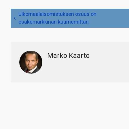
Artikkelien
Ulkomaalaisomistuksen osuus on
selaus
osakemarkkinan kuumemittari
Marko Kaarto