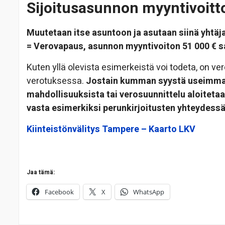
Sijoitusasunnon myyntivoit
Muutetaan itse asuntoon ja asutaan siinä yhtäj
= Verovapaus, asunnon myyntivoiton 51 000 € sa
Kuten yllä olevista esimerkeistä voi todeta, on ve
verotuksessa.
Jostain kumman syystä useimmat 
mahdollisuuksista tai verosuunnittelu aloitetaa
vasta esimerkiksi perunkirjoitusten yhteydess
Kiinteistönvälitys Tampere – Kaarto LKV
Jaa tämä:
Facebook
X
WhatsApp