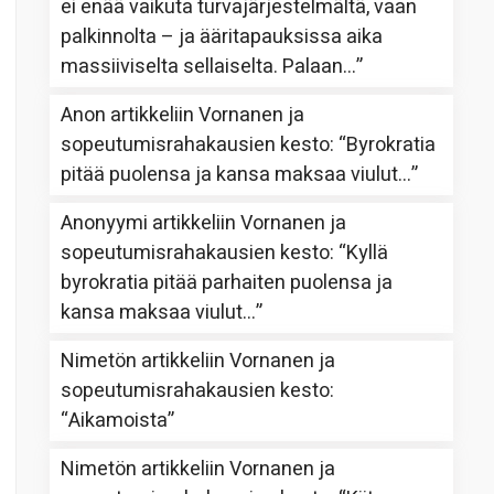
ei enää vaikuta turvajärjestelmältä, vaan
palkinnolta – ja ääritapauksissa aika
massiiviselta sellaiselta. Palaan…
”
Anon
artikkeliin
Vornanen ja
sopeutumisrahakausien kesto
: “
Byrokratia
pitää puolensa ja kansa maksaa viulut…
”
Anonyymi
artikkeliin
Vornanen ja
sopeutumisrahakausien kesto
: “
Kyllä
byrokratia pitää parhaiten puolensa ja
kansa maksaa viulut…
”
Nimetön
artikkeliin
Vornanen ja
sopeutumisrahakausien kesto
:
“
Aikamoista
”
Nimetön
artikkeliin
Vornanen ja