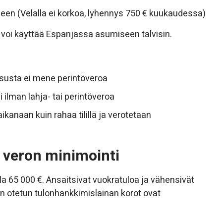
en (Velalla ei korkoa, lyhennys 750 € kuukaudessa)
 voi käyttää Espanjassa asumiseen talvisin.
susta ei mene perintöveroa
 ilman lahja- tai perintöveroa
anaan kuin rahaa tilillä ja verotetaan
veron minimointi
alla 65 000 €. Ansaitsivat vuokratuloa ja vähensivät
en otetun tulonhankkimislainan korot ovat