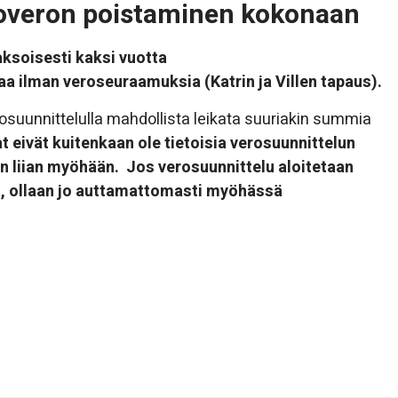
toveron poistaminen kokonaan
aksoisesti kaksi vuotta
a ilman veroseuraamuksia (Katrin ja Villen tapaus).
rosuunnittelulla mahdollista leikata suuriakin summia
eivät kuitenkaan ole tietoisia verosuunnittelun
n liian myöhään.
Jos verosuunnittelu aloitetaan
ä, ollaan jo auttamattomasti myöhässä