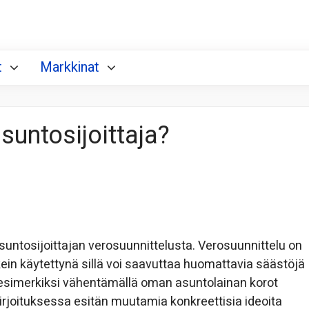
t
Markkinat
suntosijoittaja?
asuntosijoittajan verosuunnittelusta. Verosuunnittelu on
oikein käytettynä sillä voi saavuttaa huomattavia säästöjä
esimerkiksi vähentämällä oman asuntolainan korot
irjoituksessa esitän muutamia konkreettisia ideoita