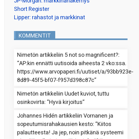
JP-Morgan: markkinanäkemys
Short Register
Lipper: rahastot ja markkinat
KOMMENTIT
Nimetön
artikkeliin
5 not so magnificent?
:
“
AP:kin ennätti uutisoida aiheesta 2 vko:ssa.
https://www.arvopaperi.fi/uutiset/a/93bb923e-
8d89-45f5-bf07-f957d398c87c
”
Nimetön
artikkeliin
Uudet kuviot, tuttu
osinkovirta
: “
Hyvä kirjoitus
”
Johannes Hidén
artikkeliin
Vornanen ja
sopeutumisrahakausien kesto
: “
Kiitos
palautteesta! Ja jep, noin pitkänä systeemi