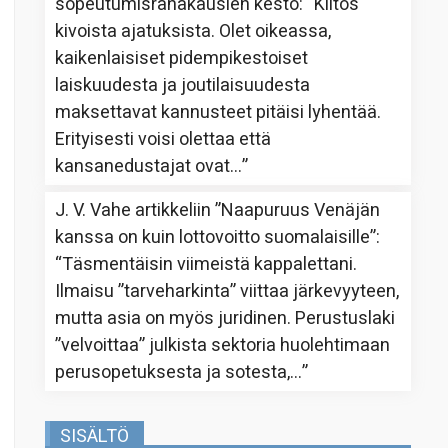
sopeutumisrahakausien kesto
: “
Kiitos
kivoista ajatuksista. Olet oikeassa,
kaikenlaisiset pidempikestoiset
laiskuudesta ja joutilaisuudesta
maksettavat kannusteet pitäisi lyhentää.
Erityisesti voisi olettaa että
kansanedustajat ovat…
”
J. V. Vahe
artikkeliin
”Naapuruus Venäjän
kanssa on kuin lottovoitto suomalaisille”
:
“
Täsmentäisin viimeistä kappalettani.
Ilmaisu ”tarveharkinta” viittaa järkevyyteen,
mutta asia on myös juridinen. Perustuslaki
”velvoittaa” julkista sektoria huolehtimaan
perusopetuksesta ja sotesta,…
”
SISÄLTÖ