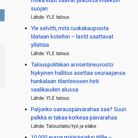
mitkä edut saavat jatkossa indeksin
suojan
Lähde: YLE talous
Yle selvitti, mitä ruokakaupoista
tilataan koteihin – lastit saattavat
yllättää
Lähde: YLE talous
Talous­politiikan arviointi­neuvosto:
Nykyinen hallitus asettaa seuraajansa
hankalaan tilanteeseen heti
vaalikauden alussa
Lähde: YLE talous
Paljonko sairauspäivä­rahaa saa? Suuri
palkka ei takaa korkeaa päivärahaa
Lähde: Taloustaito/työ ja eläke
10 000 euroa määräajaksi tilille –