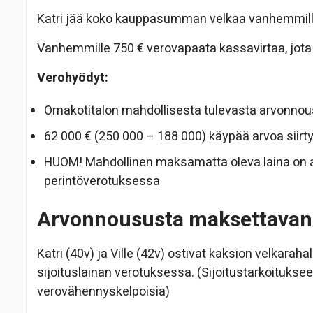
Katri jää koko kauppasumman velkaa vanhemmille
Vanhemmille 750 € verovapaata kassavirtaa, jota
Verohyödyt:
Omakotitalon mahdollisesta tulevasta arvonnou
62 000 € (250 000 – 188 000) käypää arvoa siirtyi
HUOM! Mahdollinen maksamatta oleva laina on aik
perintöverotuksessa
Arvonnoususta maksettavan 
Katri (40v) ja Ville (42v) ostivat kaksion velkarah
sijoituslainan verotuksessa. (Sijoitustarkoitukse
verovähennyskelpoisia)