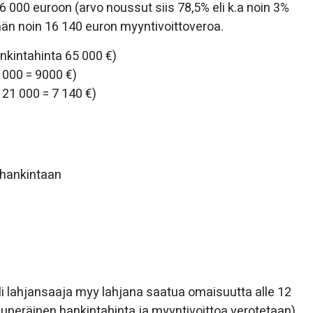
000 euroon (arvo noussut siis 78,5% eli k.a noin 3%
än noin 16 140 euron myyntivoittoveroa.
nkintahinta 65 000 €)
000 = 9000 €)
 21 000 = 7 140 €)
 hankintaan
 lahjansaaja myy lahjana saatua omaisuutta alle 12
uperäinen hankintahinta ja myyntivoittoa verotetaan)