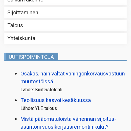
Sijoittaminen
Talous
Yhteiskunta
UUTISPOIMINTOJA
Osakas, näin vältät vahingonkorvausvastuun
muutostöissä
Lähde: Kiinteistölehti
Teollisuus kasvoi kesäkuussa
Lähde: YLE talous
Mistä pääoma­tuloista vähennän sijoitus­
asuntoni vuosikorjaus­remontin kulut?