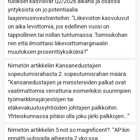
tulokset kasvoivat Q2/2026 aikana ja osassa
yrityksistä on jo potentiaalia
laajennusinvestointeihin
: “
Liikevoiton kasvuluvut
on aika levottomia, jos edellinen vuosi on
tappiollinen tai nollan tuntumassa. Toimisikohan
niin että ilmoittaisi liikevoittomarginaalin
muutoksen prosenttiyksiköinä?
”
Nimetön
artikkeliin
Kansanedustajien
sopeutumisrahasta 2: sopeutumisrahan määrä
:
“
Kansanedustajien ja ministereiden palkat ovat
vaatimattomia verrattuna esimerkiksi suurimpien
työmarkkinajärjestöjen tai
eläkevakuutusyhtiöiden johtajien palkkoihin.
Yhteiskunnassa pitäisi olla joku järki palkkojen…
”
Nimetön
artikkeliin
5 not so magnificent?
: “
AP:kin
ennätti uutisoida aiheesta 2 vko:ssa.