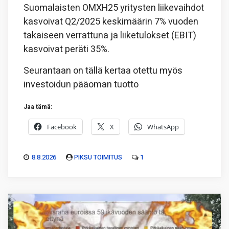
Suomalaisten OMXH25 yritysten liikevaihdot
kasvoivat Q2/2025 keskimäärin 7% vuoden
takaiseen verrattuna ja liiketulokset (EBIT)
kasvoivat peräti 35%.
Seurantaan on tällä kertaa otettu myös
investoidun pääoman tuotto
Jaa tämä:
Facebook
X
WhatsApp
8.8.2026
PIKSU TOIMITUS
1