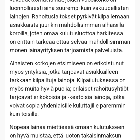
luonnollisesti aina suurempi kuin vakuudellisten
lainojen. Rahoituslaitokset pyrkivät kilpailemaan
asiakkaista juurikin mahdollisimman alhaisilla
koroilla, joten omaa kulutusluottoa harkitessa
on erittäin tärkeää ottaa selvää mahdollisimman
monen lainayrityksen tarjoamista palveluista.
Alhaisten korkojen etsimiseen on erikoistunut
myös yrityksiä, jotka tarjoavat asiakkailleen
tarkkaan kilpailtuja lainoja. Kilpailutuksessa on
myös muita hyviä puolia; erilaiset rahoitusyhtiöt
tarjoavat erikokoisia ja -kestoisia lainoja, jotka
voivat sopia yhdenlaisille kuluttajille paremmin
kuin toisille.
Nopeaa lainaa miettiessä omaan kulutukseen
on hyvä muistaa, että luoton takaisinmaksun