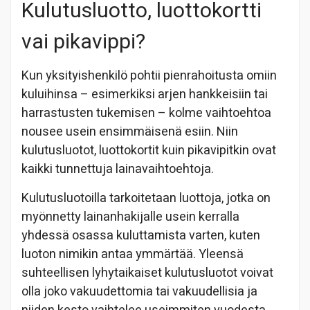
Kulutusluotto, luottokortti
vai pikavippi?
Kun yksityishenkilö pohtii pienrahoitusta omiin
kuluihinsa – esimerkiksi arjen hankkeisiin tai
harrastusten tukemisen – kolme vaihtoehtoa
nousee usein ensimmäisenä esiin. Niin
kulutusluotot, luottokortit kuin pikavipitkin ovat
kaikki tunnettuja lainavaihtoehtoja.
Kulutusluotoilla tarkoitetaan luottoja, jotka on
myönnetty lainanhakijalle usein kerralla
yhdessä osassa kuluttamista varten, kuten
luoton nimikin antaa ymmärtää. Yleensä
suhteellisen lyhytaikaiset kulutusluotot voivat
olla joko vakuudettomia tai vakuudellisia ja