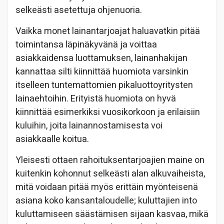
selkeästi asetettuja ohjenuoria.
Vaikka monet lainantarjoajat haluavatkin pitää
toimintansa läpinäkyvänä ja voittaa
asiakkaidensa luottamuksen, lainanhakijan
kannattaa silti kiinnittää huomiota varsinkin
itselleen tuntemattomien pikaluottoyritysten
lainaehtoihin. Erityistä huomiota on hyvä
kiinnittää esimerkiksi vuosikorkoon ja erilaisiin
kuluihin, joita lainannostamisesta voi
asiakkaalle koitua.
Yleisesti ottaen rahoituksentarjoajien maine on
kuitenkin kohonnut selkeästi alan alkuvaiheista,
mitä voidaan pitää myös erittäin myönteisenä
asiana koko kansantaloudelle; kuluttajien into
kuluttamiseen säästämisen sijaan kasvaa, mikä