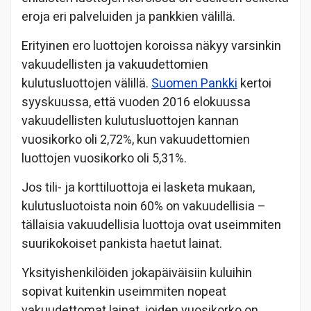
eroja eri palveluiden ja pankkien välillä.
Erityinen ero luottojen koroissa näkyy varsinkin
vakuudellisten ja vakuudettomien
kulutusluottojen välillä.
Suomen Pankki
kertoi
syyskuussa, että vuoden 2016 elokuussa
vakuudellisten kulutusluottojen kannan
vuosikorko oli 2,72%, kun vakuudettomien
luottojen vuosikorko oli 5,31%.
Jos tili- ja korttiluottoja ei lasketa mukaan,
kulutusluotoista noin 60% on vakuudellisia –
tällaisia vakuudellisia luottoja ovat useimmiten
suurikokoiset pankista haetut lainat.
Yksityishenkilöiden jokapäiväisiin kuluihin
sopivat kuitenkin useimmiten nopeat
vakuudettomat lainat, joiden vuosikorko on