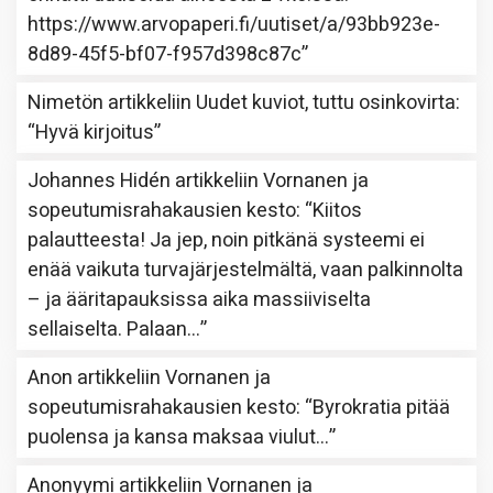
https://www.arvopaperi.fi/uutiset/a/93bb923e-
8d89-45f5-bf07-f957d398c87c
”
Nimetön
artikkeliin
Uudet kuviot, tuttu osinkovirta
:
“
Hyvä kirjoitus
”
Johannes Hidén
artikkeliin
Vornanen ja
sopeutumisrahakausien kesto
: “
Kiitos
palautteesta! Ja jep, noin pitkänä systeemi ei
enää vaikuta turvajärjestelmältä, vaan palkinnolta
– ja ääritapauksissa aika massiiviselta
sellaiselta. Palaan…
”
Anon
artikkeliin
Vornanen ja
sopeutumisrahakausien kesto
: “
Byrokratia pitää
puolensa ja kansa maksaa viulut…
”
Anonyymi
artikkeliin
Vornanen ja