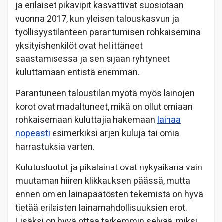
ja erilaiset pikavipit kasvattivat suosiotaan
vuonna 2017, kun yleisen talouskasvun ja
työllisyystilanteen parantumisen rohkaisemina
yksityishenkilöt ovat hellittäneet
säästämisessä ja sen sijaan ryhtyneet
kuluttamaan entistä enemmän.
Parantuneen taloustilan myötä myös lainojen
korot ovat madaltuneet, mikä on ollut omiaan
rohkaisemaan kuluttajia hakemaan
lainaa
nopeasti
esimerkiksi arjen kuluja tai omia
harrastuksia varten.
Kulutusluotot ja pikalainat ovat nykyaikana vain
muutaman hiiren klikkauksen päässä, mutta
ennen omien lainapäätösten tekemistä on hyvä
tietää erilaisten lainamahdollisuuksien erot.
Lisäksi on hyvä ottaa tarkemmin selvää, miksi