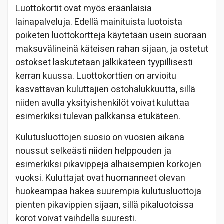
Luottokortit ovat myös eräänlaisia
lainapalveluja. Edellä mainituista luotoista
poiketen luottokortteja käytetään usein suoraan
maksuvälineinä käteisen rahan sijaan, ja ostetut
ostokset laskutetaan jälkikäteen tyypillisesti
kerran kuussa. Luottokorttien on arvioitu
kasvattavan kuluttajien ostohalukkuutta, sillä
niiden avulla yksityishenkilöt voivat kuluttaa
esimerkiksi tulevan palkkansa etukäteen.
Kulutusluottojen suosio on vuosien aikana
noussut selkeästi niiden helppouden ja
esimerkiksi pikavippejä alhaisempien korkojen
vuoksi. Kuluttajat ovat huomanneet olevan
huokeampaa hakea suurempia kulutusluottoja
pienten pikavippien sijaan, sillä pikaluotoissa
korot voivat vaihdella suuresti.