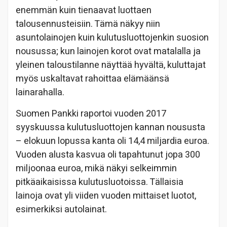
enemmän kuin tienaavat luottaen
talousennusteisiin. Tämä näkyy niin
asuntolainojen kuin kulutusluottojenkin suosion
nousussa; kun lainojen korot ovat matalalla ja
yleinen taloustilanne näyttää hyvältä, kuluttajat
myös uskaltavat rahoittaa elämäänsä
lainarahalla.
Suomen Pankki raportoi vuoden 2017
syyskuussa kulutusluottojen kannan noususta
– elokuun lopussa kanta oli 14,4 miljardia euroa.
Vuoden alusta kasvua oli tapahtunut jopa 300
miljoonaa euroa, mikä näkyi selkeimmin
pitkäaikaisissa kulutusluotoissa. Tällaisia
lainoja ovat yli viiden vuoden mittaiset luotot,
esimerkiksi autolainat.