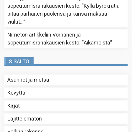
sopeutumisrahakausien kesto
: “
Kyllä byrokratia
pitää parhaiten puolensa ja kansa maksaa
viulut…
”
Nimetön
artikkeliin
Vornanen ja
sopeutumisrahakausien kesto
: “
Aikamoista
”
SISÄLTÖ
Asunnot ja metsä
Kevyttä
Kirjat
Lajittelematon
Salkun rakenne