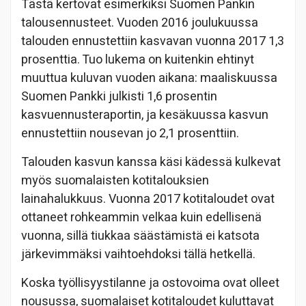
Tästä kertovat esimerkiksi Suomen Pankin
talousennusteet. Vuoden 2016 joulukuussa
talouden ennustettiin kasvavan vuonna 2017 1,3
prosenttia. Tuo lukema on kuitenkin ehtinyt
muuttua kuluvan vuoden aikana: maaliskuussa
Suomen Pankki julkisti 1,6 prosentin
kasvuennusteraportin, ja kesäkuussa kasvun
ennustettiin nousevan jo 2,1 prosenttiin.
Talouden kasvun kanssa käsi kädessä kulkevat
myös suomalaisten kotitalouksien
lainahalukkuus. Vuonna 2017 kotitaloudet ovat
ottaneet rohkeammin velkaa kuin edellisenä
vuonna, sillä tiukkaa säästämistä ei katsota
järkevimmäksi vaihtoehdoksi tällä hetkellä.
Koska työllisyystilanne ja ostovoima ovat olleet
nousussa, suomalaiset kotitaloudet kuluttavat