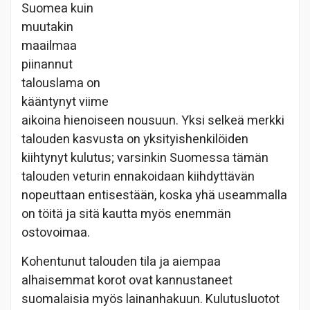
Suomea kuin
muutakin
maailmaa
piinannut
talouslama on
kääntynyt viime
aikoina hienoiseen nousuun. Yksi selkeä merkki
talouden kasvusta on yksityishenkilöiden
kiihtynyt kulutus; varsinkin Suomessa tämän
talouden veturin ennakoidaan kiihdyttävän
nopeuttaan entisestään, koska yhä useammalla
on töitä ja sitä kautta myös enemmän
ostovoimaa.
Kohentunut talouden tila ja aiempaa
alhaisemmat korot ovat kannustaneet
suomalaisia myös lainanhakuun. Kulutusluotot