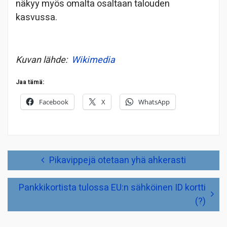
näkyy myös omalta osaltaan talouden
kasvussa.
Kuvan lähde:
Wikimedia
Jaa tämä:
Facebook
X
WhatsApp
Artikkelien
Pikavippejä otetaan yhä ahkerasti
selaus
Pankkikortista tulossa EU:n sähköinen ID kortti
(?)