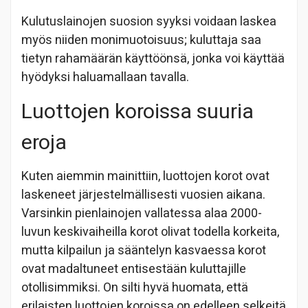
Kulutuslainojen suosion syyksi voidaan laskea
myös niiden monimuotoisuus; kuluttaja saa
tietyn rahamäärän käyttöönsä, jonka voi käyttää
hyödyksi haluamallaan tavalla.
Luottojen koroissa suuria
eroja
Kuten aiemmin mainittiin, luottojen korot ovat
laskeneet järjestelmällisesti vuosien aikana.
Varsinkin pienlainojen vallatessa alaa 2000-
luvun keskivaiheilla korot olivat todella korkeita,
mutta kilpailun ja sääntelyn kasvaessa korot
ovat madaltuneet entisestään kuluttajille
otollisimmiksi. On silti hyvä huomata, että
erilaisten luottojen koroissa on edelleen selkeitä