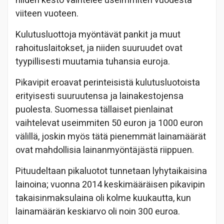
niiden kesto vaihtelee useimmiten vuodesta
viiteen vuoteen.
Kulutusluottoja myöntävät pankit ja muut
rahoituslaitokset, ja niiden suuruudet ovat
tyypillisesti muutamia tuhansia euroja.
Pikavipit eroavat perinteisistä kulutusluotoista
erityisesti suuruutensa ja lainakestojensa
puolesta. Suomessa tällaiset pienlainat
vaihtelevat useimmiten 50 euron ja 1000 euron
välillä, joskin myös tätä pienemmät lainamäärät
ovat mahdollisia lainanmyöntäjästä riippuen.
Pituudeltaan pikaluotot tunnetaan lyhytaikaisina
lainoina; vuonna 2014 keskimääräisen pikavipin
takaisinmaksulaina oli kolme kuukautta, kun
lainamäärän keskiarvo oli noin 300 euroa.