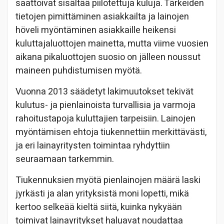
saattoivat sisältää piilotettuja kuluja. Tärkeiden
tietojen pimittäminen asiakkailta ja lainojen
höveli myöntäminen asiakkaille heikensi
kuluttajaluottojen mainetta, mutta viime vuosien
aikana pikaluottojen suosio on jälleen noussut
maineen puhdistumisen myötä.
Vuonna 2013 säädetyt lakimuutokset tekivät
kulutus- ja pienlainoista turvallisia ja varmoja
rahoitustapoja kuluttajien tarpeisiin. Lainojen
myöntämisen ehtoja tiukennettiin merkittävästi,
ja eri lainayritysten toimintaa ryhdyttiin
seuraamaan tarkemmin.
Tiukennuksien myötä pienlainojen määrä laski
jyrkästi ja alan yrityksistä moni lopetti, mikä
kertoo selkeää kieltä siitä, kuinka nykyään
toimivat lainayritykset haluavat noudattaa