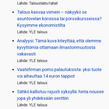
Lähde: Taloustaito/rahat
Talous kasvaa viimein – näkyykö se
asuntovelan koroissa tai pörssi­kursseissa?
Kysyimme ekonomistilta
Lähde: YLE talous
Analyysi: Tämä kuva kiteyttää, että olemme
kyvyttömiä ottamaan ilmaston­muutosta
vakavasti
Lähde: YLE talous
Vaatefirman pomo palautuksista: yksi tuote
voi aiheuttaa 14 euron tappiot
Lähde: YLE talous
Sähkö kallistuu rajusti syksyllä: hinta nousee
jopa yli yhdeksään senttiin
Lähde: YLE talous