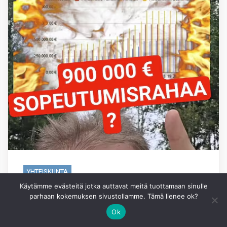
YHTEISKUNTA
Käytämme evästeitä jotka auttavat meitä tuottamaan sinulle
Kansanedustajien
parhaan kokemuksen sivustollamme. Tämä lienee ok?
sopeutumisrahasta 2:
Ok