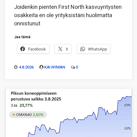
Joidenkin pienten First North kasvuyritysten
osakkeita en ole yrityksistäni huolimatta
onnistunut
Jaa tämä:
Facebook
X
WhatsApp
4.8.2026
KAI NYMAN
0