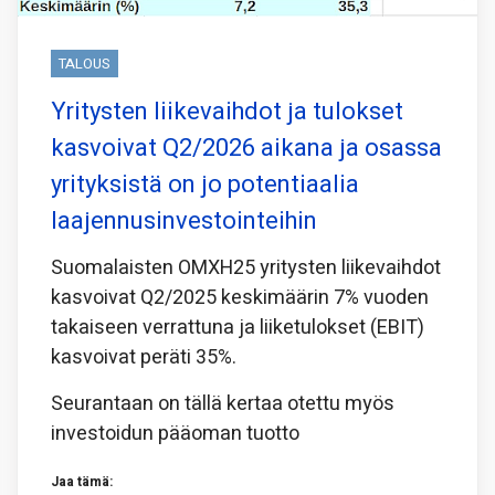
TALOUS
Yritysten liikevaihdot ja tulokset
kasvoivat Q2/2026 aikana ja osassa
yrityksistä on jo potentiaalia
laajennusinvestointeihin
Suomalaisten OMXH25 yritysten liikevaihdot
kasvoivat Q2/2025 keskimäärin 7% vuoden
takaiseen verrattuna ja liiketulokset (EBIT)
kasvoivat peräti 35%.
Seurantaan on tällä kertaa otettu myös
investoidun pääoman tuotto
Jaa tämä: