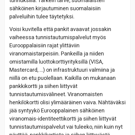
tunnuksilla. Tärkein tarve, suomalaisten
sähköinen kirjautuminen suomalaisiin
palveluihin tulee täytetyksi.
Voisi kuvitella että pankit avaavat jossakin
vaiheessa tunnistautumispalvelut myös
Eurooppalaisiin rajat ylittäviin
viranomaistarpeisiin. Pankeilla ja niiden
omistamilla luottokorttiyrityksillä (VISA,
Mastercard, …) on infrastruktuuri valmiina ja
niillä on etu puolellaan. Kaikilla on mukanaan
pankkikortti ja siihen liittyvät
tunnistautumisvälineet. Viranomaisten
henkilökortti olisi ylimääräinen vaiva. Nähtäväksi
jää syntyykö Eurooppalainen sähköinen
viranomais-identiteettikortti ja siihen liittyvät
tunnistautumispalvelut vai tuleeko, niin kuin nyt