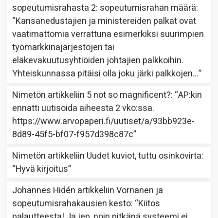
sopeutumisrahasta 2: sopeutumisrahan määrä
:
“
Kansanedustajien ja ministereiden palkat ovat
vaatimattomia verrattuna esimerkiksi suurimpien
työmarkkinajärjestöjen tai
eläkevakuutusyhtiöiden johtajien palkkoihin.
Yhteiskunnassa pitäisi olla joku järki palkkojen…
”
Nimetön
artikkeliin
5 not so magnificent?
: “
AP:kin
ennätti uutisoida aiheesta 2 vko:ssa.
https://www.arvopaperi.fi/uutiset/a/93bb923e-
8d89-45f5-bf07-f957d398c87c
”
Nimetön
artikkeliin
Uudet kuviot, tuttu osinkovirta
:
“
Hyvä kirjoitus
”
Johannes Hidén
artikkeliin
Vornanen ja
sopeutumisrahakausien kesto
: “
Kiitos
palautteesta! Ja jep, noin pitkänä systeemi ei