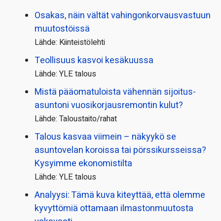
Osakas, näin vältät vahingonkorvausvastuun
muutostöissä
Lähde: Kiinteistölehti
Teollisuus kasvoi kesäkuussa
Lähde: YLE talous
Mistä pääoma­tuloista vähennän sijoitus­
asuntoni vuosikorjaus­remontin kulut?
Lähde: Taloustaito/rahat
Talous kasvaa viimein – näkyykö se
asuntovelan koroissa tai pörssi­kursseissa?
Kysyimme ekonomistilta
Lähde: YLE talous
Analyysi: Tämä kuva kiteyttää, että olemme
kyvyttömiä ottamaan ilmaston­muutosta