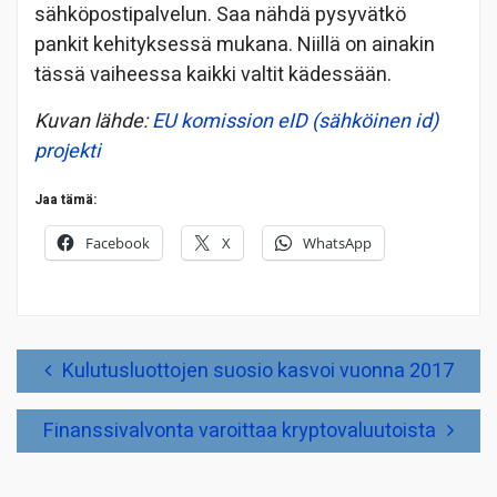
sähköpostipalvelun. Saa nähdä pysyvätkö
pankit kehityksessä mukana. Niillä on ainakin
tässä vaiheessa kaikki valtit kädessään.
Kuvan lähde:
EU komission eID (sähköinen id)
projekti
Jaa tämä:
Facebook
X
WhatsApp
Artikkelien
Kulutusluottojen suosio kasvoi vuonna 2017
selaus
Finanssivalvonta varoittaa kryptovaluutoista