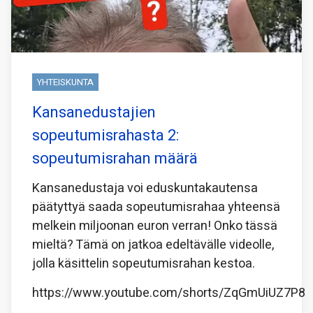
YHTEISKUNTA
Kansanedustajien
sopeutumisrahasta 2:
sopeutumisrahan määrä
Kansanedustaja voi eduskuntakautensa
päätyttyä saada sopeutumisrahaa yhteensä
melkein miljoonan euron verran! Onko tässä
mieltä? Tämä on jatkoa edeltävälle videolle,
jolla käsittelin sopeutumisrahan kestoa.
https://www.youtube.com/shorts/ZqGmUiUZ7P8