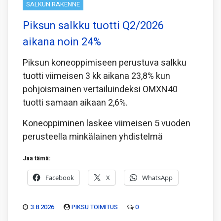
SALKUN RAKENNE
Piksun salkku tuotti Q2/2026
aikana noin 24%
Piksun koneoppimiseen perustuva salkku
tuotti viimeisen 3 kk aikana 23,8% kun
pohjoismainen vertailuindeksi OMXN40
tuotti samaan aikaan 2,6%.
Koneoppiminen laskee viimeisen 5 vuoden
perusteella minkälainen yhdistelmä
Jaa tämä:
Facebook
X
WhatsApp
3.8.2026
PIKSU TOIMITUS
0