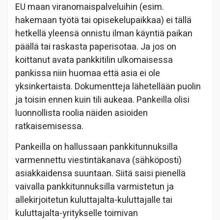
EU maan viranomaispalveluihin (esim.
hakemaan työtä tai opisekelupaikkaa) ei tällä
hetkellä yleensä onnistu ilman käyntiä paikan
päällä tai raskasta paperisotaa. Ja jos on
koittanut avata pankkitilin ulkomaisessa
pankissa niin huomaa että asia ei ole
yksinkertaista. Dokumentteja lähetellään puolin
ja toisin ennen kuin tili aukeaa. Pankeilla olisi
luonnollista roolia näiden asioiden
ratkaisemisessa.
Pankeilla on hallussaan pankkitunnuksilla
varmennettu viestintäkanava (sähköposti)
asiakkaidensa suuntaan. Siitä saisi pienellä
vaivalla pankkitunnuksilla varmistetun ja
allekirjoitetun kuluttajalta-kuluttajalle tai
kuluttajalta-yritykselle toimivan