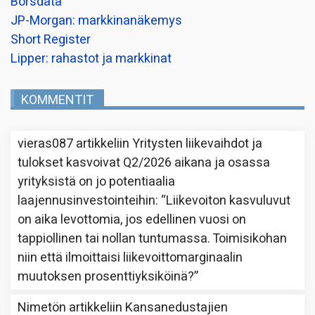
Borsdata
JP-Morgan: markkinanäkemys
Short Register
Lipper: rahastot ja markkinat
KOMMENTIT
vieras087
artikkeliin
Yritysten liikevaihdot ja
tulokset kasvoivat Q2/2026 aikana ja osassa
yrityksistä on jo potentiaalia
laajennusinvestointeihin
: “
Liikevoiton kasvuluvut
on aika levottomia, jos edellinen vuosi on
tappiollinen tai nollan tuntumassa. Toimisikohan
niin että ilmoittaisi liikevoittomarginaalin
muutoksen prosenttiyksiköinä?
”
Nimetön
artikkeliin
Kansanedustajien