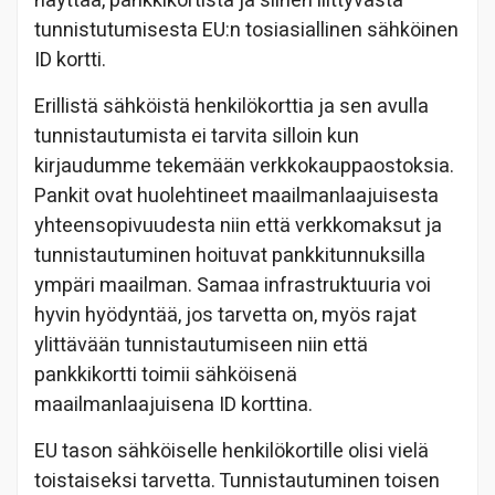
näyttää, pankkikortista ja siihen liittyvästä
tunnistutumisesta EU:n tosiasiallinen sähköinen
ID kortti.
Erillistä sähköistä henkilökorttia ja sen avulla
tunnistautumista ei tarvita silloin kun
kirjaudumme tekemään verkkokauppaostoksia.
Pankit ovat huolehtineet maailmanlaajuisesta
yhteensopivuudesta niin että verkkomaksut ja
tunnistautuminen hoituvat pankkitunnuksilla
ympäri maailman. Samaa infrastruktuuria voi
hyvin hyödyntää, jos tarvetta on, myös rajat
ylittävään tunnistautumiseen niin että
pankkikortti toimii sähköisenä
maailmanlaajuisena ID korttina.
EU tason sähköiselle henkilökortille olisi vielä
toistaiseksi tarvetta. Tunnistautuminen toisen