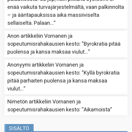
enää vaikuta turvajärjestelmältä, vaan palkinnolta
– ja ääritapauksissa aika massiiviselta
sellaiselta. Palaan…
”
Anon
artikkeliin
Vornanen ja
sopeutumisrahakausien kesto
: “
Byrokratia pitää
puolensa ja kansa maksaa viulut…
”
Anonyymi
artikkeliin
Vornanen ja
sopeutumisrahakausien kesto
: “
Kyllä byrokratia
pitää parhaiten puolensa ja kansa maksaa
viulut…
”
Nimetön
artikkeliin
Vornanen ja
sopeutumisrahakausien kesto
: “
Aikamoista
”
SISÄLTÖ