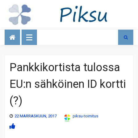
Talous
Pankkikortista tulossa
EU:n sähköinen ID kortti
(?)
22 MARRASKUUN, 2017
piksu-toimitus