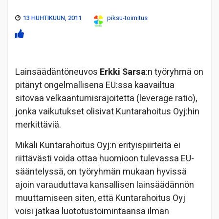
13 HUHTIKUUN, 2011
piksu-toimitus
Lainsäädäntöneuvos
Erkki Sarsa
:n työryhmä on
pitänyt ongelmallisena EU:ssa kaavailtua
sitovaa velkaantumisrajoitetta (leverage ratio),
jonka vaikutukset olisivat Kuntarahoitus Oyj:hin
merkittäviä.
Mikäli Kuntarahoitus Oyj:n erityispiirteitä ei
riittävästi voida ottaa huomioon tulevassa EU-
sääntelyssä, on työryhmän mukaan hyvissä
ajoin varauduttava kansallisen lainsäädännön
muuttamiseen siten, että Kuntarahoitus Oyj
voisi jatkaa luototustoimintaansa ilman