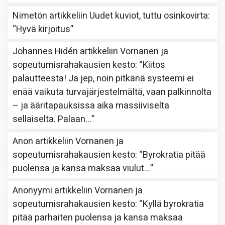
Nimetön
artikkeliin
Uudet kuviot, tuttu osinkovirta
:
“
Hyvä kirjoitus
”
Johannes Hidén
artikkeliin
Vornanen ja
sopeutumisrahakausien kesto
: “
Kiitos
palautteesta! Ja jep, noin pitkänä systeemi ei
enää vaikuta turvajärjestelmältä, vaan palkinnolta
– ja ääritapauksissa aika massiiviselta
sellaiselta. Palaan…
”
Anon
artikkeliin
Vornanen ja
sopeutumisrahakausien kesto
: “
Byrokratia pitää
puolensa ja kansa maksaa viulut…
”
Anonyymi
artikkeliin
Vornanen ja
sopeutumisrahakausien kesto
: “
Kyllä byrokratia
pitää parhaiten puolensa ja kansa maksaa