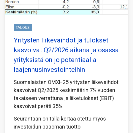
TALOUS
Yritysten liikevaihdot ja tulokset
kasvoivat Q2/2026 aikana ja osassa
yrityksistä on jo potentiaalia
laajennusinvestointeihin
Suomalaisten OMXH25 yritysten liikevaihdot
kasvoivat Q2/2025 keskimäärin 7% vuoden
takaiseen verrattuna ja liiketulokset (EBIT)
kasvoivat peräti 35%.
Seurantaan on tällä kertaa otettu myös
investoidun pääoman tuotto