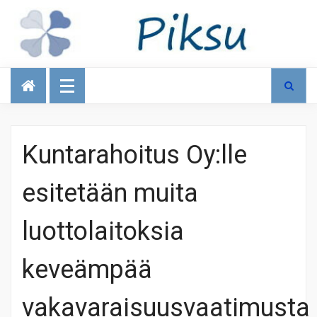
Talous
Kuntarahoitus Oy:lle
esitetään muita
luottolaitoksia
keveämpää
vakavaraisuusvaatimusta