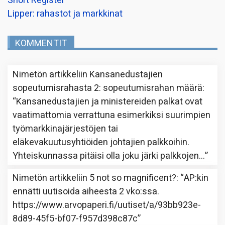
Short Register
Lipper: rahastot ja markkinat
KOMMENTIT
Nimetön
artikkeliin
Kansanedustajien
sopeutumisrahasta 2: sopeutumisrahan määrä
:
“
Kansanedustajien ja ministereiden palkat ovat
vaatimattomia verrattuna esimerkiksi suurimpien
työmarkkinajärjestöjen tai
eläkevakuutusyhtiöiden johtajien palkkoihin.
Yhteiskunnassa pitäisi olla joku järki palkkojen…
”
Nimetön
artikkeliin
5 not so magnificent?
: “
AP:kin
ennätti uutisoida aiheesta 2 vko:ssa.
https://www.arvopaperi.fi/uutiset/a/93bb923e-
8d89-45f5-bf07-f957d398c87c
”