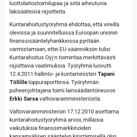
luottolaitostoimilupaa ja siitä aiheutuvia
lakisääteisiä rajoitteita.
Kuntarahoitustyöryhmä ehdottaa, että vireillä
olevissa ja suunnitelluissa Euroopan unionin
finanssisääntelyhankkeissa pyritään
varmistamaan, ettei EU-säännöksiin tulisi
Kuntarahoitus Oyj:n toimintaa merkittävästi
rajoittavia vaatimuksia. Työryhmä luovutti
12.4.2011 hallinto- ja kuntaministeri
Tapani
Töllille
loppuraporttinsa. Työryhmän
puheenjohtajana toimi lainsäädäntöneuvos
Erkki Sarsa
valtiovarainministeriöstä.
Valtiovarainministeriön 17.12.2010 asettama
kuntarahoitustyöryhmä arvioi, millaisia
vaikutuksia finanssimarkkinoiden
kansainvälisen sääntelyn kiristämisellä olisi