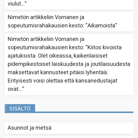
viulut…
”
Nimetön
artikkeliin
Vornanen ja
sopeutumisrahakausien kesto
: “
Aikamoista
”
Nimetön
artikkeliin
Vornanen ja
sopeutumisrahakausien kesto
: “
Kiitos kivoista
ajatuksista. Olet oikeassa, kaikenlaisiset
pidempikestoiset laiskuudesta ja joutilaisuudesta
maksettavat kannusteet pitäisi lyhentää.
Erityisesti voisi olettaa että kansanedustajat
ovat…
”
SISÄLTÖ
Asunnot ja metsä