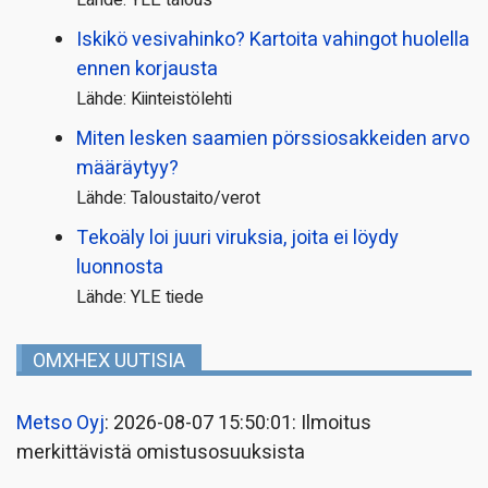
Iskikö vesivahinko? Kartoita vahingot huolella
ennen korjausta
Lähde: Kiinteistölehti
Miten lesken saamien pörssi­osakkeiden arvo
määräytyy?
Lähde: Taloustaito/verot
Tekoäly loi juuri viruksia, joita ei löydy
luonnosta
Lähde: YLE tiede
OMXHEX UUTISIA
Metso Oyj
: 2026-08-07 15:50:01: Ilmoitus
merkittävistä omistusosuuksista