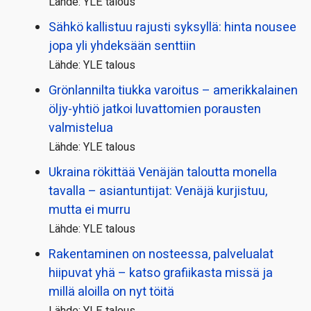
Lähde: YLE talous
Sähkö kallistuu rajusti syksyllä: hinta nousee
jopa yli yhdeksään senttiin
Lähde: YLE talous
Grönlannilta tiukka varoitus – amerikkalainen
öljy-yhtiö jatkoi luvattomien porausten
valmistelua
Lähde: YLE talous
Ukraina rökittää Venäjän taloutta monella
tavalla – asiantuntijat: Venäjä kurjistuu,
mutta ei murru
Lähde: YLE talous
Rakentaminen on nosteessa, palvelualat
hiipuvat yhä – katso grafiikasta missä ja
millä aloilla on nyt töitä
Lähde: YLE talous