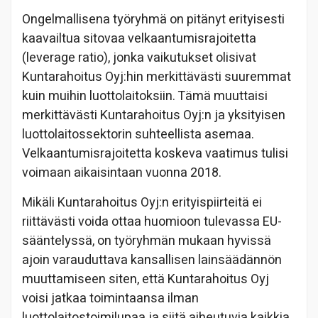
Ongelmallisena työryhmä on pitänyt erityisesti
kaavailtua sitovaa velkaantumisrajoitetta
(leverage ratio), jonka vaikutukset olisivat
Kuntarahoitus Oyj:hin merkittävästi suuremmat
kuin muihin luottolaitoksiin. Tämä muuttaisi
merkittävästi Kuntarahoitus Oyj:n ja yksityisen
luottolaitossektorin suhteellista asemaa.
Velkaantumisrajoitetta koskeva vaatimus tulisi
voimaan aikaisintaan vuonna 2018.
Mikäli Kuntarahoitus Oyj:n erityispiirteitä ei
riittävästi voida ottaa huomioon tulevassa EU-
sääntelyssä, on työryhmän mukaan hyvissä
ajoin varauduttava kansallisen lainsäädännön
muuttamiseen siten, että Kuntarahoitus Oyj
voisi jatkaa toimintaansa ilman
luottolaitostoimilupaa ja siitä aiheutuvia kaikkia