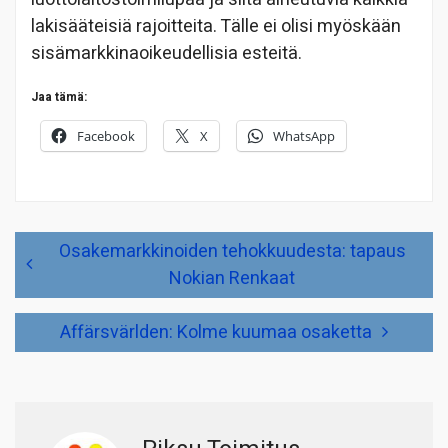
lakisääteisiä rajoitteita. Tälle ei olisi myöskään
sisämarkkinaoikeudellisia esteitä.
Jaa tämä:
Facebook
X
WhatsApp
Artikkelien
Osakemarkkinoiden tehokkuudesta: tapaus
selaus
Nokian Renkaat
Affärsvärlden: Kolme kuumaa osaketta