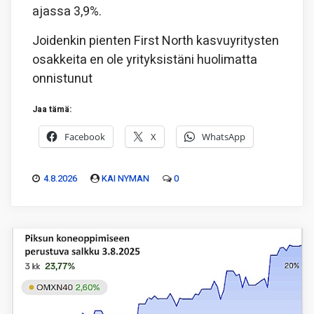
ajassa 3,9%.
Joidenkin pienten First North kasvuyritysten
osakkeita en ole yrityksistäni huolimatta
onnistunut
Jaa tämä:
Facebook
X
WhatsApp
4.8.2026
KAI NYMAN
0