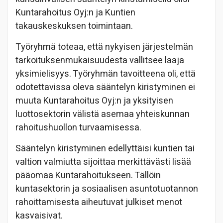
Kuntarahoitus Oyj:n ja Kuntien
takauskeskuksen toimintaan.
Työryhmä toteaa, että nykyisen järjestelmän
tarkoituksenmukaisuudesta vallitsee laaja
yksimielisyys. Työryhmän tavoitteena oli, että
odotettavissa oleva sääntelyn kiristyminen ei
muuta Kuntarahoitus Oyj:n ja yksityisen
luottosektorin välistä asemaa yhteiskunnan
rahoitushuollon turvaamisessa.
Sääntelyn kiristyminen edellyttäisi kuntien tai
valtion valmiutta sijoittaa merkittävästi lisää
pääomaa Kuntarahoitukseen. Tällöin
kuntasektorin ja sosiaalisen asuntotuotannon
rahoittamisesta aiheutuvat julkiset menot
kasvaisivat.