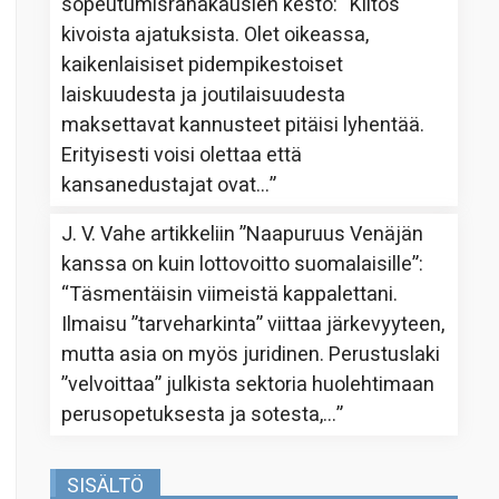
sopeutumisrahakausien kesto
: “
Kiitos
kivoista ajatuksista. Olet oikeassa,
kaikenlaisiset pidempikestoiset
laiskuudesta ja joutilaisuudesta
maksettavat kannusteet pitäisi lyhentää.
Erityisesti voisi olettaa että
kansanedustajat ovat…
”
J. V. Vahe
artikkeliin
”Naapuruus Venäjän
kanssa on kuin lottovoitto suomalaisille”
:
“
Täsmentäisin viimeistä kappalettani.
Ilmaisu ”tarveharkinta” viittaa järkevyyteen,
mutta asia on myös juridinen. Perustuslaki
”velvoittaa” julkista sektoria huolehtimaan
perusopetuksesta ja sotesta,…
”
SISÄLTÖ