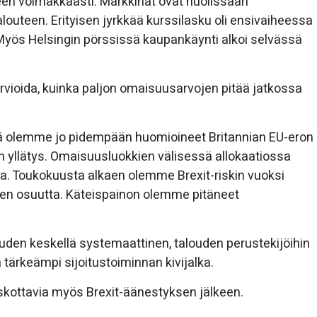
en voimakkaasti. Markkinat ovat huolissaan
louteen. Erityisen jyrkkää kurssilasku oli ensivaiheessa
yös Helsingin pörssissä kaupankäynti alkoi selvässä
vioida, kuinka paljon omaisuusarvojen pitää jatkossa
ä olemme jo pidempään huomioineet Britannian EU-eron
n yllätys. Omaisuusluokkien välisessä allokaatiossa
. Toukokuusta alkaen olemme Brexit-riskin vuoksi
den osuutta. Käteispainon olemme pitäneet
den keskellä systemaattinen, talouden perustekijöihin
tärkeämpi sijoitustoiminnan kivijalka.
 uskottavia myös Brexit-äänestyksen jälkeen.