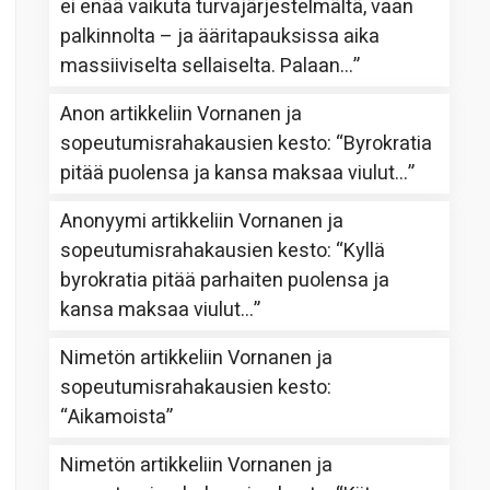
ei enää vaikuta turvajärjestelmältä, vaan
palkinnolta – ja ääritapauksissa aika
massiiviselta sellaiselta. Palaan…
”
Anon
artikkeliin
Vornanen ja
sopeutumisrahakausien kesto
: “
Byrokratia
pitää puolensa ja kansa maksaa viulut…
”
Anonyymi
artikkeliin
Vornanen ja
sopeutumisrahakausien kesto
: “
Kyllä
byrokratia pitää parhaiten puolensa ja
kansa maksaa viulut…
”
Nimetön
artikkeliin
Vornanen ja
sopeutumisrahakausien kesto
:
“
Aikamoista
”
Nimetön
artikkeliin
Vornanen ja