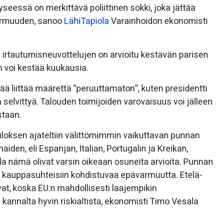
seessä on merkittävä poliittinen sokki, joka jättää
armuuden, sanoo
LähiTapiola
Varainhoidon ekonomisti
irtautumisneuvottelujen on arvioitu kestävän parisen
n voi kestää kuukausia.
ää liittää määrettä ”peruuttamaton”, kuten presidentti
 selvittyä. Talouden toimijoiden varovaisuus voi jälleen
estaan.
oksen ajateltiin välittömimmin vaikuttavan punnan
den, eli Espanjan, Italian, Portugalin ja Kreikan,
la nämä olivat varsin oikeaan osuneita arvioita. Punnan
a kauppasuhteisiin kohdistuvaa epävarmuutta. Etelä-
at, koska EU:n mahdollisesti laajempikin
kannalta hyvin riskialtista, ekonomisti Timo Vesala