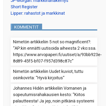
JP-Morgan: markkinanäkemys
Short Register
Lipper: rahastot ja markkinat
KOMMENTIT
Nimetön
artikkeliin
5 not so magnificent?
:
“
AP:kin ennätti uutisoida aiheesta 2 vko:ssa.
https://www.arvopaperi.fi/uutiset/a/93bb923e-
8d89-45f5-bf07-f957d398c87c
”
Nimetön
artikkeliin
Uudet kuviot, tuttu
osinkovirta
: “
Hyvä kirjoitus
”
Johannes Hidén
artikkeliin
Vornanen ja
sopeutumisrahakausien kesto
: “
Kiitos
palautteesta! Ja jep, noin pitkänä systeemi