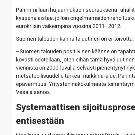
Pahimmillaan hajaannuksen seurauksena rahaliito
kyseenalaistaa, jolloin ongelmamaiden rahoitusku
eurokriisin vaikeimpina vuosina 2011–2012.
Suomen talouden kannalta uutinen on ei-toivottu.
–Suomen talouden positiivinen käänne on tapaht
kovasti odotellaan, joten eihän tämä hyvä uutine
viennistä on 2000-luvulla selvästi pienentynyt nyk
metsäteollisuudelle tärkeä markkina-alue. Pahinta 
epävarmuus. Yritysten näkökulmasta toimintaymp
Vesala sanoo.
Systemaattisen sijoituspros
entisestään