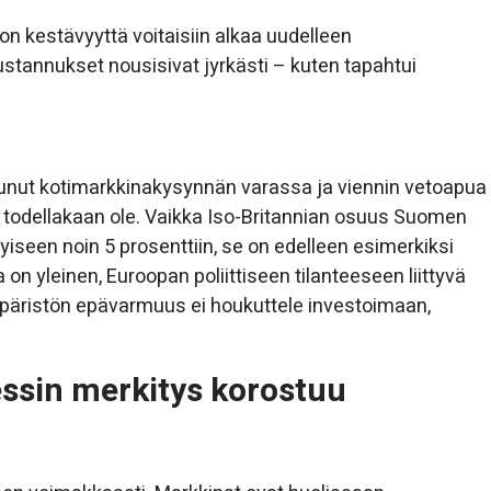
n kestävyyttä voitaisiin alkaa uudelleen
stannukset nousisivat jyrkästi – kuten tapahtui
unut kotimarkkinakysynnän varassa ja viennin vetoapua
n todellakaan ole. Vaikka Iso-Britannian osuus Suomen
yiseen noin 5 prosenttiin, se on edelleen esimerkiksi
on yleinen, Euroopan poliittiseen tilanteeseen liittyvä
äristön epävarmuus ei houkuttele investoimaan,
essin merkitys korostuu