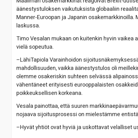
Maailman osakemarkkinat reagoivat Brexit-uutise
äänestystuloksen vaikutuksista globaaliin reaalita
Manner-Euroopan ja Japanin osakemarkkinoilla. M
laskussa.
Timo Vesalan mukaan on kuitenkin hyvin vaikea ar
vielä sopeutua.
–LähiTapiola Varainhoidon sijoitusnäkemyksess
mahdollisuuden, vaikka äänestystulos oli meilleki
olemme osakeriskin suhteen selvässä alipainossa
vähentäneet erityisesti eurooppalaisten osakkei
poikkeuksellisen korkeana.
Vesala painottaa, että suuren markkinaepävarmuu
nojaava sijoitusprosessi on mielestämme entistä 
–Hyvät yhtiöt ovat hyviä ja uskottavat velalliset