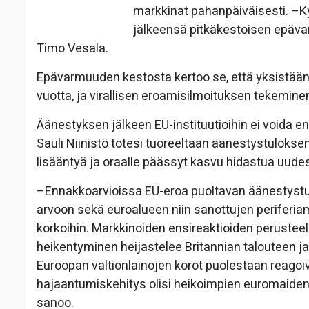
markkinat pahanpäiväisesti. –Ky
jälkeensä pitkäkestoisen epäv
Timo Vesala.
Epävarmuuden kestosta kertoo se, että yksistään 
vuotta, ja virallisen eroamisilmoituksen tekemine
Äänestyksen jälkeen EU-instituutioihin ei voida en
Sauli Niinistö totesi tuoreeltaan äänestystuloksen
lisääntyä ja oraalle päässyt kasvu hidastua uud
–Ennakkoarvioissa EU-eroa puoltavan äänestystul
arvoon sekä euroalueen niin sanottujen periferiamai
korkoihin. Markkinoiden ensireaktioiden perusteel
heikentyminen heijastelee Britannian talouteen j
Euroopan valtionlainojen korot puolestaan reagoiv
hajaantumiskehitys olisi heikoimpien euromaiden 
sanoo.