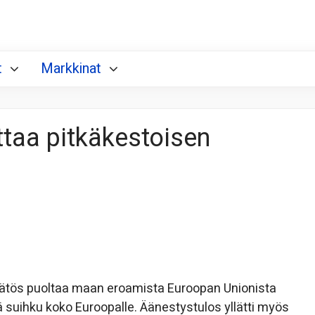
t
Markkinat
ttaa pitkäkestoisen
äätös puoltaa maan eroamista Euroopan Unionista
uihku koko Euroopalle. Äänestystulos yllätti myös