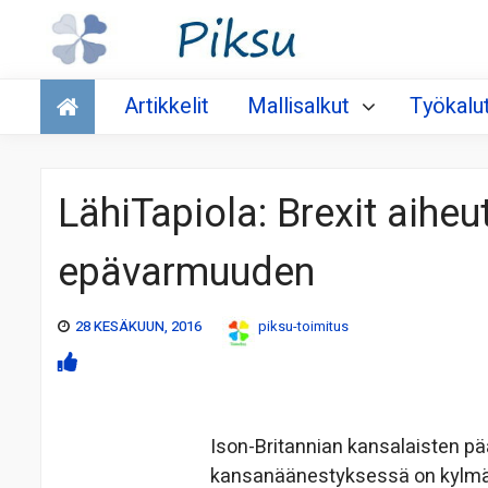
Talous
Artikkelit
Mallisalkut
Työkalu
LähiTapiola: Brexit aiheu
epävarmuuden
28 KESÄKUUN, 2016
piksu-toimitus
Ison-Britannian kansalaisten p
kansanäänestyksessä on kylmä s