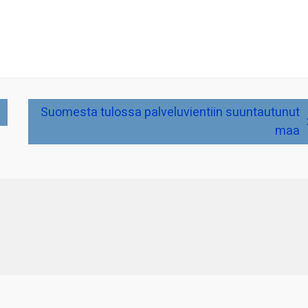
Suomesta tulossa palveluvientiin suuntautunut
maa