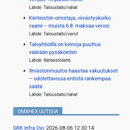
Lähde: Taloustaito/rahat
Kiinteistön omistaja, viivästyskorko
vaanii – muista 6.8. maksaa verosi
Lähde: Taloustaito/verot
Taloyhtiöillä on keinoja puuttua
väärään pysäköintiin
Lähde: Kiinteistölehti
Ilmastonmuutos haastaa vakuutukset
– odotettavissa entistä rankempaa
säätä
Lähde: Taloustaito/rahat
OMXHEX UUTISIA
GRK Infra Oyj
: 2026-08-06 12:30:14: