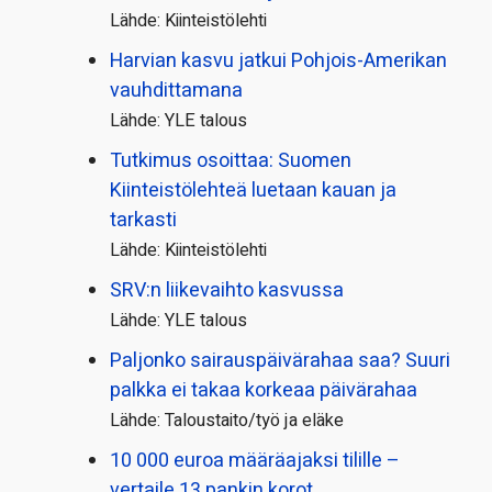
Lähde: Kiinteistölehti
Harvian kasvu jatkui Pohjois-Amerikan
vauhdittamana
Lähde: YLE talous
Tutkimus osoittaa: Suomen
Kiinteistölehteä luetaan kauan ja
tarkasti
Lähde: Kiinteistölehti
SRV:n liikevaihto kasvussa
Lähde: YLE talous
Paljonko sairauspäivä­rahaa saa? Suuri
palkka ei takaa korkeaa päivärahaa
Lähde: Taloustaito/työ ja eläke
10 000 euroa määräajaksi tilille –
vertaile 13 pankin korot