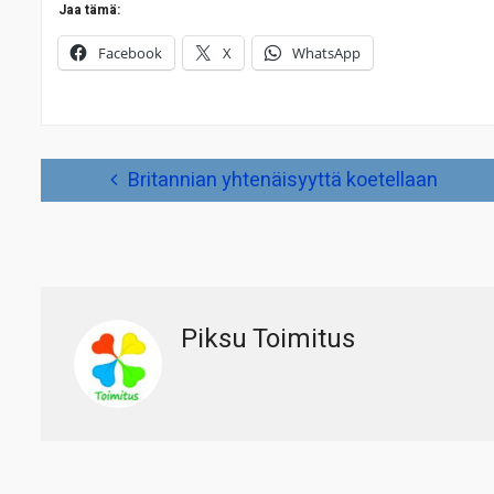
Jaa tämä:
Facebook
X
WhatsApp
Artikkelien
Britannian yhtenäisyyttä koetellaan
selaus
Piksu Toimitus