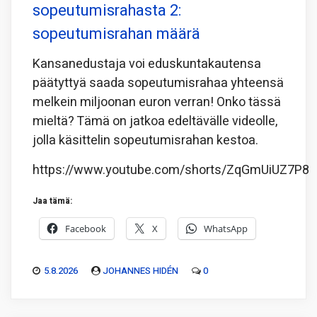
sopeutumisrahasta 2:
sopeutumisrahan määrä
Kansanedustaja voi eduskuntakautensa
päätyttyä saada sopeutumisrahaa yhteensä
melkein miljoonan euron verran! Onko tässä
mieltä? Tämä on jatkoa edeltävälle videolle,
jolla käsittelin sopeutumisrahan kestoa.
https://www.youtube.com/shorts/ZqGmUiUZ7P8
Jaa tämä:
Facebook
X
WhatsApp
5.8.2026
JOHANNES HIDÉN
0