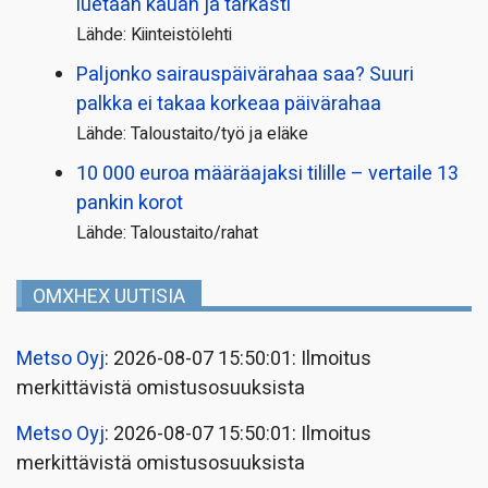
luetaan kauan ja tarkasti
Lähde: Kiinteistölehti
Paljonko sairauspäivä­rahaa saa? Suuri
palkka ei takaa korkeaa päivärahaa
Lähde: Taloustaito/työ ja eläke
10 000 euroa määräajaksi tilille – vertaile 13
pankin korot
Lähde: Taloustaito/rahat
OMXHEX UUTISIA
Metso Oyj
: 2026-08-07 15:50:01: Ilmoitus
merkittävistä omistusosuuksista
Metso Oyj
: 2026-08-07 15:50:01: Ilmoitus
merkittävistä omistusosuuksista