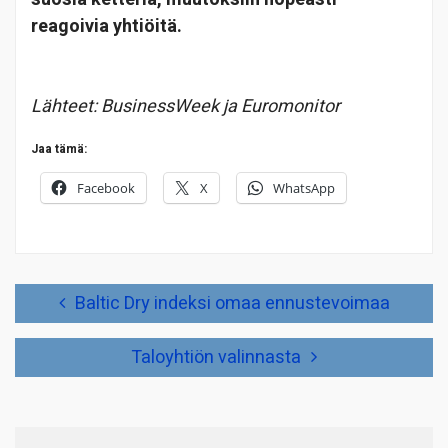
reagoivia yhtiöitä.
Lähteet: BusinessWeek ja Euromonitor
Jaa tämä:
Facebook
X
WhatsApp
Artikkelien
Baltic Dry indeksi omaa ennustevoimaa
selaus
Taloyhtiön valinnasta