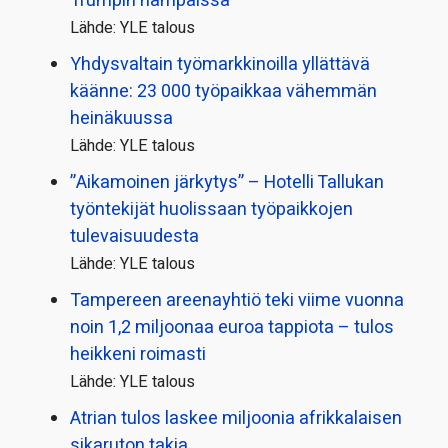
Trumpin hampaissa
Lähde: YLE talous
Yhdysvaltain työmarkkinoilla yllättävä
käänne: 23 000 työpaikkaa vähemmän
heinäkuussa
Lähde: YLE talous
”Aikamoinen järkytys” – Hotelli Tallukan
työntekijät huolissaan työpaikkojen
tulevaisuudesta
Lähde: YLE talous
Tampereen areenayhtiö teki viime vuonna
noin 1,2 miljoonaa euroa tappiota – tulos
heikkeni roimasti
Lähde: YLE talous
Atrian tulos laskee miljoonia afrikkalaisen
sikaruton takia