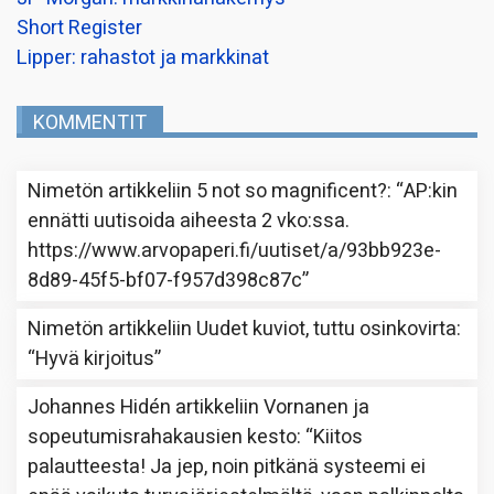
Short Register
Lipper: rahastot ja markkinat
KOMMENTIT
Nimetön
artikkeliin
5 not so magnificent?
: “
AP:kin
ennätti uutisoida aiheesta 2 vko:ssa.
https://www.arvopaperi.fi/uutiset/a/93bb923e-
8d89-45f5-bf07-f957d398c87c
”
Nimetön
artikkeliin
Uudet kuviot, tuttu osinkovirta
:
“
Hyvä kirjoitus
”
Johannes Hidén
artikkeliin
Vornanen ja
sopeutumisrahakausien kesto
: “
Kiitos
palautteesta! Ja jep, noin pitkänä systeemi ei