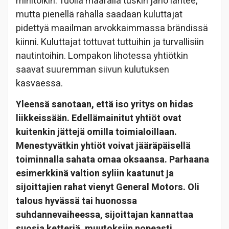
minitölkin. Tuolla määrällä tuskin jano lähtee,
mutta pienellä rahalla saadaan kuluttajat
pidettyä maailman arvokkaimmassa brändissä
kiinni. Kuluttajat tottuvat tuttuihin ja turvallisiin
nautintoihin. Lompakon lihotessa yhtiötkin
saavat suuremman siivun kulutuksen
kasvaessa.
Yleensä sanotaan, että iso yritys on hidas
liikkeissään. Edellämainitut yhtiöt ovat
kuitenkin jättejä omilla toimialoillaan.
Menestyvätkin yhtiöt voivat jääräpäisellä
toiminnalla sahata omaa oksaansa. Parhaana
esimerkkinä valtion syliin kaatunut ja
sijoittajien rahat vienyt General Motors. Oli
talous hyvässä tai huonossa
suhdannevaiheessa, sijoittajan kannattaa
suosia ketteriä, muutoksiin nopeasti