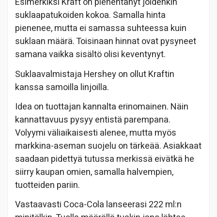
Esimerkiksi Kraft on pienentänyt joidenkin
suklaapatukoiden kokoa. Samalla hinta
pienenee, mutta ei samassa suhteessa kuin
suklaan määrä. Toisinaan hinnat ovat pysyneet
samana vaikka sisältö olisi keventynyt.
Suklaavalmistaja Hershey on ollut Kraftin
kanssa samoilla linjoilla.
Idea on tuottajan kannalta erinomainen. Näin
kannattavuus pysyy entistä parempana.
Volyymi väliaikaisesti alenee, mutta myös
markkina-aseman suojelu on tärkeää. Asiakkaat
saadaan pidettyä tutussa merkissä eivätkä he
siirry kaupan omien, samalla halvempien,
tuotteiden pariin.
Vastaavasti Coca-Cola lanseerasi 222 ml:n