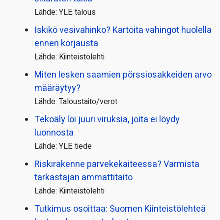
Lähde: YLE talous
Iskikö vesivahinko? Kartoita vahingot huolella
ennen korjausta
Lähde: Kiinteistölehti
Miten lesken saamien pörssi­osakkeiden arvo
määräytyy?
Lähde: Taloustaito/verot
Tekoäly loi juuri viruksia, joita ei löydy
luonnosta
Lähde: YLE tiede
Riskirakenne parvekekaiteessa? Varmista
tarkastajan ammattitaito
Lähde: Kiinteistölehti
Tutkimus osoittaa: Suomen Kiinteistölehteä