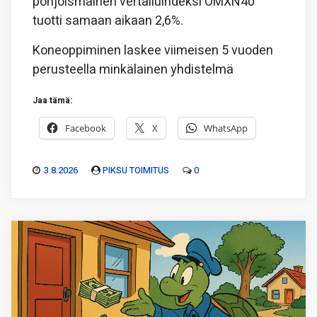
pohjoismainen vertailuindeksi OMXN40
tuotti samaan aikaan 2,6%.
Koneoppiminen laskee viimeisen 5 vuoden
perusteella minkälainen yhdistelmä
Jaa tämä:
Facebook
X
WhatsApp
3.8.2026
PIKSU TOIMITUS
0