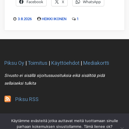
Facebook
X
WhatsApp
3.8.2026
HEIKKI IKONEN
1
Piksu Oy
|
Toimitus
|
Käyttöehdot
|
Mediakortti
Sivusto ei sisällä sijoitussuosituksia eikä sisältöä pidä
sellaiseksi tulkita
Piksu RSS
Käytämme evästeitä jotka auttavat meitä tuottamaan sinulle
parhaan kokemuksen sivustollamme. Tämä lienee ok?