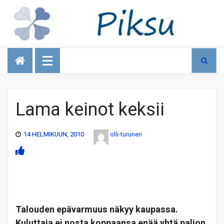
Talous
Lama keinot keksii
14 HELMIKUUN, 2010
olli-turunen
Talouden epävarmuus näkyy kaupassa.
Kuluttaja ei nosta koppaansa enää yhtä paljon