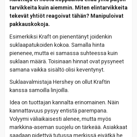
tarvikkeita kuin aiemmin. Miten elintarvikkeita
tekevät yhtiöt reagoivat tähän? Manipuloivat
pakkauskokoja.
Esimerkiksi Kraft on pienentänyt joidenkin
suklaapatukoiden kokoa. Samalla hinta
pienenee, mutta ei samassa suhteessa kuin
suklaan määrä. Toisinaan hinnat ovat pysyneet
samana vaikka sisältö olisi keventynyt.
Suklaavalmistaja Hershey on ollut Kraftin
kanssa samoilla linjoilla.
Idea on tuottajan kannalta erinomainen. Näin
kannattavuus pysyy entistä parempana.
Volyymi väliaikaisesti alenee, mutta myös
markkina-aseman suojelu on tärkeää. Asiakkaat
saadaan pidettyä tutussa merkissä eivätkä he