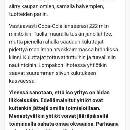
siirry kaupan omien, samalla halvempien,
tuotteiden pariin.
Vastaavasti Coca-Cola lanseerasi 222 ml:n
minitölkin. Tuolla määrällä tuskin jano lähtee,
mutta pienellä rahalla saadaan kuluttajat
pidettyä maailman arvokkaimmassa brändissä
kiinni. Kuluttajat tottuvat tuttuihin ja turvallisiin
nautintoihin. Lompakon lihotessa yhtiötkin
saavat suuremman siivun kulutuksen
kasvaessa.
Yleensä sanotaan, että iso yritys on hidas
liikkeissään. Edellämainitut yhtiöt ovat
kuitenkin jättejä omilla toimialoillaan.
Menestyvätkin yhtiöt voivat jääräpäisellä
toiminnalla sahata omaa oksaansa. Parhaana