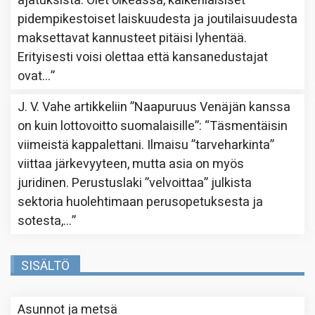
ajatuksista. Olet oikeassa, kaikenlaisiset
pidempikestoiset laiskuudesta ja joutilaisuudesta
maksettavat kannusteet pitäisi lyhentää.
Erityisesti voisi olettaa että kansanedustajat
ovat…
”
J. V. Vahe
artikkeliin
”Naapuruus Venäjän kanssa
on kuin lottovoitto suomalaisille”
: “
Täsmentäisin
viimeistä kappalettani. Ilmaisu ”tarveharkinta”
viittaa järkevyyteen, mutta asia on myös
juridinen. Perustuslaki ”velvoittaa” julkista
sektoria huolehtimaan perusopetuksesta ja
sotesta,…
”
SISÄLTÖ
Asunnot ja metsä