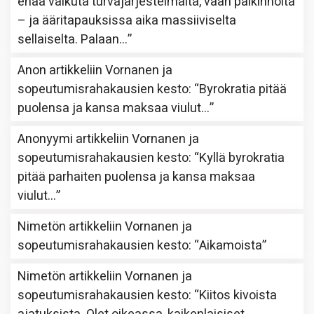
enää vaikuta turvajärjestelmältä, vaan palkinnolta
– ja ääritapauksissa aika massiiviselta
sellaiselta. Palaan…
”
Anon
artikkeliin
Vornanen ja
sopeutumisrahakausien kesto
: “
Byrokratia pitää
puolensa ja kansa maksaa viulut…
”
Anonyymi
artikkeliin
Vornanen ja
sopeutumisrahakausien kesto
: “
Kyllä byrokratia
pitää parhaiten puolensa ja kansa maksaa
viulut…
”
Nimetön
artikkeliin
Vornanen ja
sopeutumisrahakausien kesto
: “
Aikamoista
”
Nimetön
artikkeliin
Vornanen ja
sopeutumisrahakausien kesto
: “
Kiitos kivoista