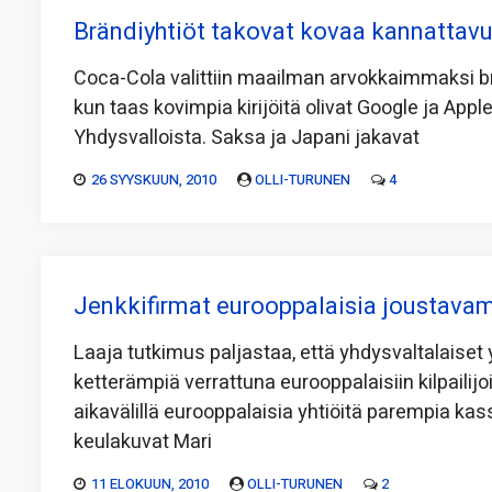
Brändiyhtiöt takovat kovaa kannattavu
Coca-Cola valittiin maailman arvokkaimmaksi brä
kun taas kovimpia kirijöitä olivat Google ja App
Yhdysvalloista. Saksa ja Japani jakavat
26 SYYSKUUN, 2010
OLLI-TURUNEN
4
Jenkkifirmat eurooppalaisia joustava
Laaja tutkimus paljastaa, että yhdysvaltalaiset
ketterämpiä verrattuna eurooppalaisiin kilpailijoih
aikavälillä eurooppalaisia yhtiöitä parempia kas
keulakuvat Mari
11 ELOKUUN, 2010
OLLI-TURUNEN
2