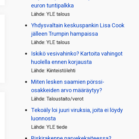
euron tuntipalkka
Lähde: YLE talous
Yhdysvaltain keskuspankin Lisa Cook
jälleen Trumpin hampaissa
Lähde: YLE talous
Iskikö vesivahinko? Kartoita vahingot
huolella ennen korjausta
Lähde: Kiinteistölehti
Miten lesken saamien pörssi­
osakkeiden arvo määräytyy?
Lähde: Taloustaito/verot
Tekoäly loi juuri viruksia, joita ei löydy
luonnosta
Lähde: YLE tiede
Riskirakenne parvekekaiteessa?