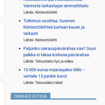
Varmista tarkastajan ammattitaito
Lähde: Kiinteistölehti
Tutkimus osoittaa: Suomen
Kiinteistölehteä luetaan kauan ja
tarkasti
Lähde: Kiinteistölehti
Paljonko sairauspäivä­rahaa saa? Suuri
palkka ei takaa korkeaa päivärahaa
Lähde: Taloustaito/työ ja eläke
10 000 euroa määräajaksi tilille –
vertaile 13 pankin korot
Lähde: Taloustaito/rahat
OMXHEX UUTISIA