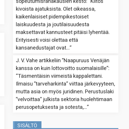
sopeutumisrahakausien kesto
: “
Kiitos
kivoista ajatuksista. Olet oikeassa,
kaikenlaisiset pidempikestoiset
laiskuudesta ja joutilaisuudesta
maksettavat kannusteet pitäisi lyhentää.
Erityisesti voisi olettaa että
kansanedustajat ovat…
”
J. V. Vahe
artikkeliin
”Naapuruus Venäjän
kanssa on kuin lottovoitto suomalaisille”
:
“
Täsmentäisin viimeistä kappalettani.
Ilmaisu ”tarveharkinta” viittaa järkevyyteen,
mutta asia on myös juridinen. Perustuslaki
”velvoittaa” julkista sektoria huolehtimaan
perusopetuksesta ja sotesta,…
”
SISÄLTÖ