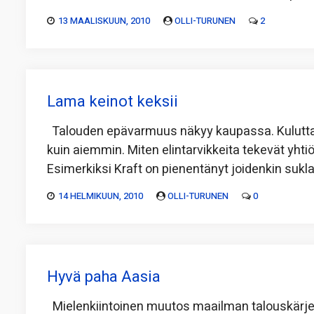
13 MAALISKUUN, 2010
OLLI-TURUNEN
2
Lama keinot keksii
Talouden epävarmuus näkyy kaupassa. Kuluttaja
kuin aiemmin. Miten elintarvikkeita tekevät yht
Esimerkiksi Kraft on pienentänyt joidenkin suk
14 HELMIKUUN, 2010
OLLI-TURUNEN
0
Hyvä paha Aasia
Mielenkiintoinen muutos maailman talouskärje