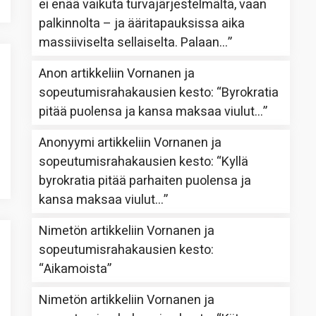
ei enää vaikuta turvajärjestelmältä, vaan
palkinnolta – ja ääritapauksissa aika
massiiviselta sellaiselta. Palaan…
”
Anon
artikkeliin
Vornanen ja
sopeutumisrahakausien kesto
: “
Byrokratia
pitää puolensa ja kansa maksaa viulut…
”
Anonyymi
artikkeliin
Vornanen ja
sopeutumisrahakausien kesto
: “
Kyllä
byrokratia pitää parhaiten puolensa ja
kansa maksaa viulut…
”
Nimetön
artikkeliin
Vornanen ja
sopeutumisrahakausien kesto
:
“
Aikamoista
”
Nimetön
artikkeliin
Vornanen ja