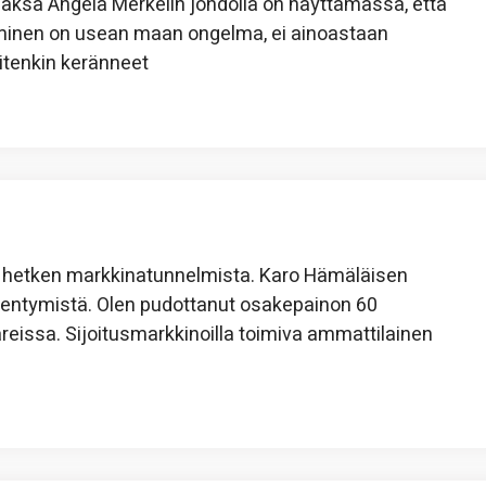
Saksa Angela Merkelin johdolla on näyttämässä, että
ntuminen on usean maan ongelma, ei ainoastaan
itenkin keränneet
n hetken markkinatunnelmista. Karo Hämäläisen
ntymistä. Olen pudottanut osakepainon 60
lareissa. Sijoitusmarkkinoilla toimiva ammattilainen