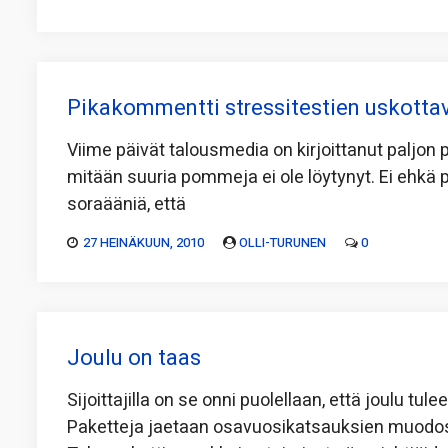
Pikakommentti stressitestien uskotta
Viime päivät talousmedia on kirjoittanut paljon 
mitään suuria pommeja ei ole löytynyt. Ei ehkä pi
soraääniä, että
27 HEINÄKUUN, 2010
OLLI-TURUNEN
0
Joulu on taas
Sijoittajilla on se onni puolellaan, että joulu tul
Paketteja jaetaan osavuosikatsauksien muodoss