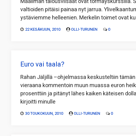
Maailman talousviisaat ovat törmäyskurssilla. 
valtioiden pitäisi painaa nyt jarrua. Ylivelkaa
ystäviemme helleenien. Merkelin toimet ovat ku
22 KESÄKUUN, 2010
OLLI-TURUNEN
0
Euro vai taala?
Rahan Jäljillä –ohjelmassa keskusteltiin tämä
vieraana kommentoin muun muassa euron heike
prosenttiin ja pitänyt lähes kaiken käteisen dol
kirjoitti minulle
30 TOUKOKUUN, 2010
OLLI-TURUNEN
0