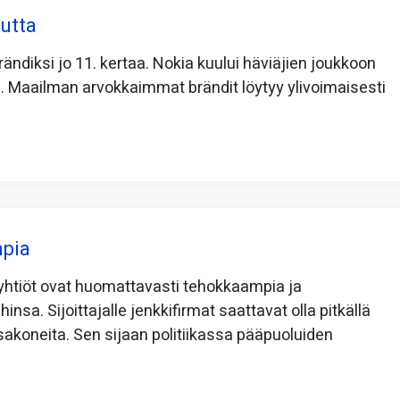
utta
ndiksi jo 11. kertaa. Nokia kuului häviäjien joukkoon
le. Maailman arvokkaimmat brändit löytyy ylivoimaisesti
mpia
 yhtiöt ovat huomattavasti tehokkaampia ja
insa. Sijoittajalle jenkkifirmat saattavat olla pitkällä
sakoneita. Sen sijaan politiikassa pääpuoluiden