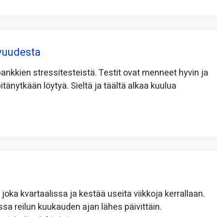
vuudesta
pankkien stressitesteistä. Testit ovat menneet hyvin ja
tänytkään löytyä. Sieltä ja täältä alkaa kuulua
ee joka kvartaalissa ja kestää useita viikkoja kerrallaan.
a reilun kuukauden ajan lähes päivittäin.