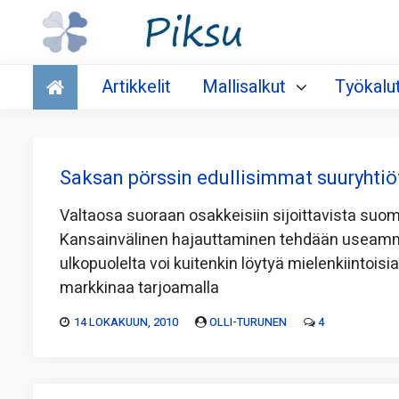
Talous
Artikkelit
Mallisalkut
Työkalu
Saksan pörssin edullisimmat suuryhtiö
Valtaosa suoraan osakkeisiin sijoittavista suoma
Kansainvälinen hajauttaminen tehdään useamm
ulkopuolelta voi kuitenkin löytyä mielenkiintois
markkinaa tarjoamalla
14 LOKAKUUN, 2010
OLLI-TURUNEN
4