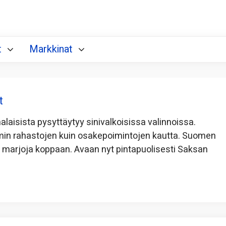
t
Markkinat
t
laisista pysyttäytyy sinivalkoisissa valinnoissa.
in rahastojen kuin osakepoimintojen kautta. Suomen
ia marjoja koppaan. Avaan nyt pintapuolisesti Saksan