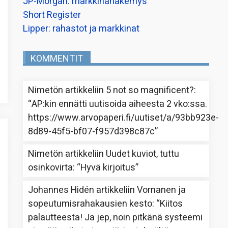
JP-Morgan: markkinanäkemys
Short Register
Lipper: rahastot ja markkinat
KOMMENTIT
Nimetön
artikkeliin
5 not so magnificent?
:
“
AP:kin ennätti uutisoida aiheesta 2 vko:ssa.
https://www.arvopaperi.fi/uutiset/a/93bb923e-
8d89-45f5-bf07-f957d398c87c
”
Nimetön
artikkeliin
Uudet kuviot, tuttu
osinkovirta
: “
Hyvä kirjoitus
”
Johannes Hidén
artikkeliin
Vornanen ja
sopeutumisrahakausien kesto
: “
Kiitos
palautteesta! Ja jep, noin pitkänä systeemi