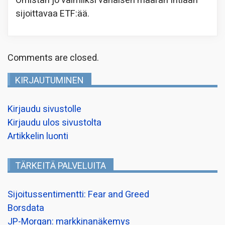
Omistan jo valmiiksi vähäisen määrän Intiaan
sijoittavaa ETF:ää.
Comments are closed.
KIRJAUTUMINEN
Kirjaudu sivustolle
Kirjaudu ulos sivustolta
Artikkelin luonti
TÄRKEITÄ PALVELUITA
Sijoitussentimentti: Fear and Greed
Borsdata
JP-Morgan: markkinanäkemys