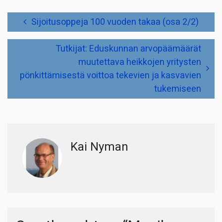
Artikkelien
Sijoitusoppeja 100 vuoden takaa (osa 2/2)
selaus
Tutkijat: Eduskunnan arvopäämäärät
muutettava heikkojen yritysten
pönkittämisestä voittoa tekevien ja kasvavien
tukemiseen
Kai Nyman