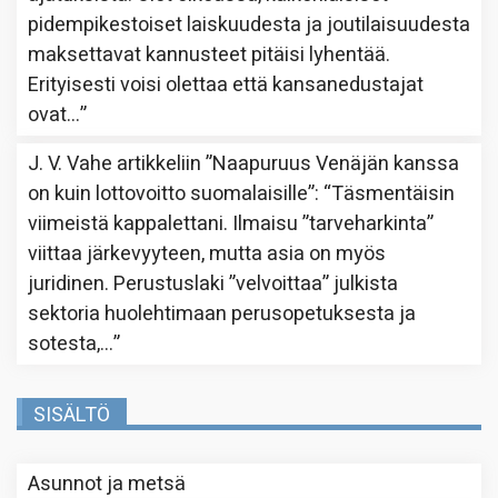
pidempikestoiset laiskuudesta ja joutilaisuudesta
maksettavat kannusteet pitäisi lyhentää.
Erityisesti voisi olettaa että kansanedustajat
ovat…
”
J. V. Vahe
artikkeliin
”Naapuruus Venäjän kanssa
on kuin lottovoitto suomalaisille”
: “
Täsmentäisin
viimeistä kappalettani. Ilmaisu ”tarveharkinta”
viittaa järkevyyteen, mutta asia on myös
juridinen. Perustuslaki ”velvoittaa” julkista
sektoria huolehtimaan perusopetuksesta ja
sotesta,…
”
SISÄLTÖ
Asunnot ja metsä