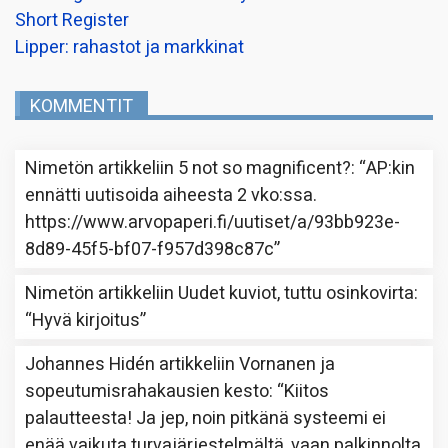
Short Register
Lipper: rahastot ja markkinat
KOMMENTIT
Nimetön
artikkeliin
5 not so magnificent?
: “
AP:kin
ennätti uutisoida aiheesta 2 vko:ssa.
https://www.arvopaperi.fi/uutiset/a/93bb923e-
8d89-45f5-bf07-f957d398c87c
”
Nimetön
artikkeliin
Uudet kuviot, tuttu osinkovirta
:
“
Hyvä kirjoitus
”
Johannes Hidén
artikkeliin
Vornanen ja
sopeutumisrahakausien kesto
: “
Kiitos
palautteesta! Ja jep, noin pitkänä systeemi ei
enää vaikuta turvajärjestelmältä, vaan palkinnolta