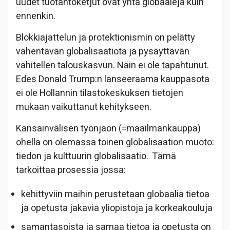
uudet tuotantoketjut ovat yhtä globaaleja kuin
ennenkin.
Blokkiajattelun ja protektionismin on pelätty
vähentävän globalisaatiota ja pysäyttävän
vähitellen talouskasvun. Näin ei ole tapahtunut.
Edes Donald Trump:n lanseeraama kauppasota
ei ole Hollannin tilastokeskuksen tietojen
mukaan vaikuttanut kehitykseen.
Kansainvälisen työnjaon (=maailmankauppa)
ohella on olemassa toinen globalisaation muoto:
tiedon ja kulttuurin globalisaatio. Tämä
tarkoittaa prosessia jossa:
kehittyviin maihin perustetaan globaalia tietoa
ja opetusta jakavia yliopistoja ja korkeakouluja
samantasoista ja samaa tietoa ja opetusta on