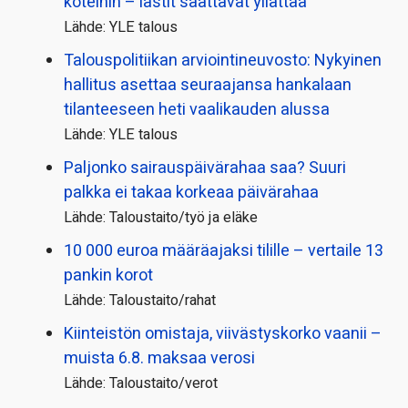
koteihin – lastit saattavat yllättää
Lähde: YLE talous
Talous­politiikan arviointi­neuvosto: Nykyinen
hallitus asettaa seuraajansa hankalaan
tilanteeseen heti vaalikauden alussa
Lähde: YLE talous
Paljonko sairauspäivä­rahaa saa? Suuri
palkka ei takaa korkeaa päivärahaa
Lähde: Taloustaito/työ ja eläke
10 000 euroa määräajaksi tilille – vertaile 13
pankin korot
Lähde: Taloustaito/rahat
Kiinteistön omistaja, viivästyskorko vaanii –
muista 6.8. maksaa verosi
Lähde: Taloustaito/verot