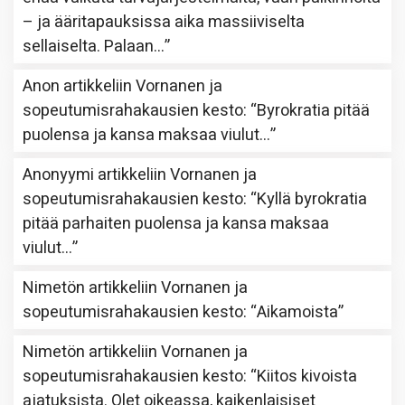
– ja ääritapauksissa aika massiiviselta
sellaiselta. Palaan…
”
Anon
artikkeliin
Vornanen ja
sopeutumisrahakausien kesto
: “
Byrokratia pitää
puolensa ja kansa maksaa viulut…
”
Anonyymi
artikkeliin
Vornanen ja
sopeutumisrahakausien kesto
: “
Kyllä byrokratia
pitää parhaiten puolensa ja kansa maksaa
viulut…
”
Nimetön
artikkeliin
Vornanen ja
sopeutumisrahakausien kesto
: “
Aikamoista
”
Nimetön
artikkeliin
Vornanen ja
sopeutumisrahakausien kesto
: “
Kiitos kivoista
ajatuksista. Olet oikeassa, kaikenlaisiset