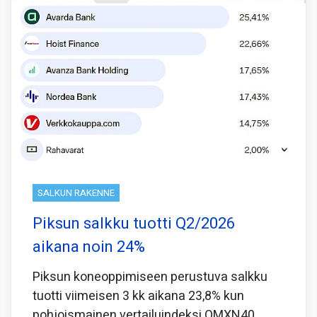
SALKUN RAKENNE
Piksun salkku tuotti Q2/2026
aikana noin 24%
Piksun koneoppimiseen perustuva salkku
tuotti viimeisen 3 kk aikana 23,8% kun
pohjoismainen vertailuindeksi OMXN40