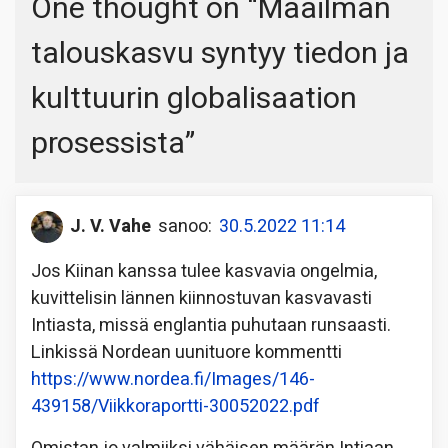
One thought on “
Maailman
talouskasvu syntyy tiedon ja
kulttuurin globalisaation
prosessista
”
J. V. Vahe
sanoo:
30.5.2022 11:14
Jos Kiinan kanssa tulee kasvavia ongelmia,
kuvittelisin lännen kiinnostuvan kasvavasti
Intiasta, missä englantia puhutaan runsaasti.
Linkissä Nordean uunituore kommentti
https://www.nordea.fi/Images/146-
439158/Viikkoraportti-30052022.pdf