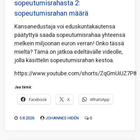
sopeutumisrahasta 2:
sopeutumisrahan määrä
Kansanedustaja voi eduskuntakautensa
päätyttyä saada sopeutumisrahaa yhteensä
melkein miljoonan euron verran! Onko tässä
mieltä? Tämä on jatkoa edeltävälle videolle,
jolla käsittelin sopeutumisrahan kestoa.
https://www.youtube.com/shorts/ZqGmUiUZ7P8
Jaa tämä:
Facebook
X
WhatsApp
5.8.2026
JOHANNES HIDÉN
0