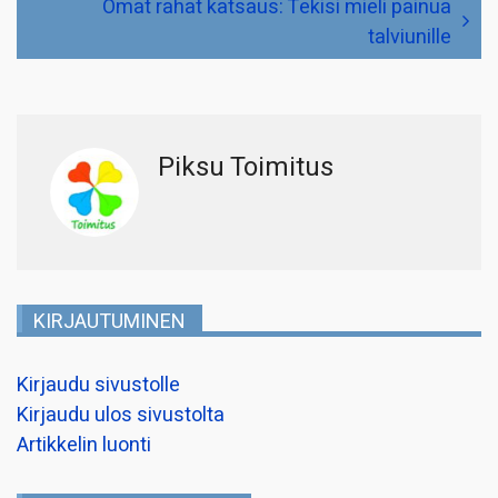
Omat rahat katsaus: Tekisi mieli painua
talviunille
Piksu Toimitus
KIRJAUTUMINEN
Kirjaudu sivustolle
Kirjaudu ulos sivustolta
Artikkelin luonti