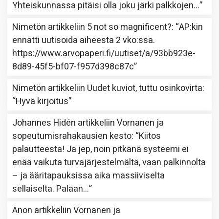
Yhteiskunnassa pitäisi olla joku järki palkkojen…
”
Nimetön
artikkeliin
5 not so magnificent?
: “
AP:kin
ennätti uutisoida aiheesta 2 vko:ssa.
https://www.arvopaperi.fi/uutiset/a/93bb923e-
8d89-45f5-bf07-f957d398c87c
”
Nimetön
artikkeliin
Uudet kuviot, tuttu osinkovirta
:
“
Hyvä kirjoitus
”
Johannes Hidén
artikkeliin
Vornanen ja
sopeutumisrahakausien kesto
: “
Kiitos
palautteesta! Ja jep, noin pitkänä systeemi ei
enää vaikuta turvajärjestelmältä, vaan palkinnolta
– ja ääritapauksissa aika massiiviselta
sellaiselta. Palaan…
”
Anon
artikkeliin
Vornanen ja