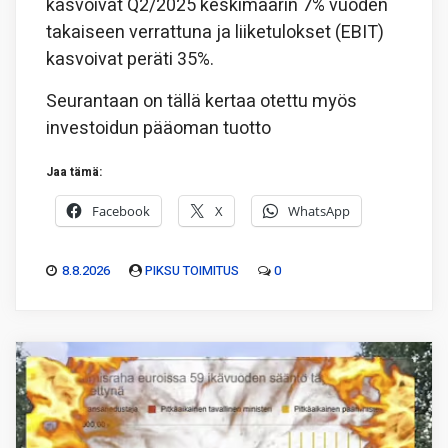
kasvoivat Q2/2025 keskimäärin 7% vuoden
takaiseen verrattuna ja liiketulokset (EBIT)
kasvoivat peräti 35%.
Seurantaan on tällä kertaa otettu myös
investoidun pääoman tuotto
Jaa tämä:
Facebook
X
WhatsApp
8.8.2026
PIKSU TOIMITUS
0