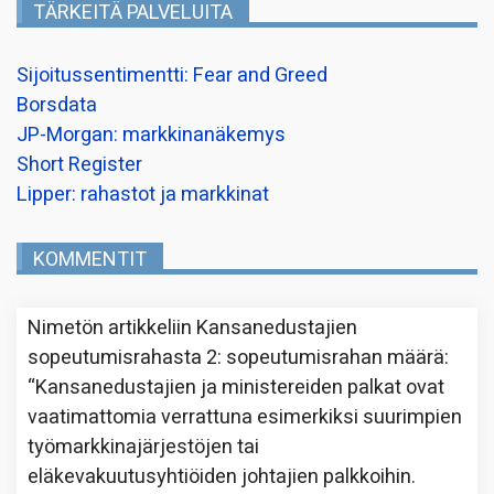
TÄRKEITÄ PALVELUITA
Sijoitussentimentti: Fear and Greed
Borsdata
JP-Morgan: markkinanäkemys
Short Register
Lipper: rahastot ja markkinat
KOMMENTIT
Nimetön
artikkeliin
Kansanedustajien
sopeutumisrahasta 2: sopeutumisrahan määrä
:
“
Kansanedustajien ja ministereiden palkat ovat
vaatimattomia verrattuna esimerkiksi suurimpien
työmarkkinajärjestöjen tai
eläkevakuutusyhtiöiden johtajien palkkoihin.