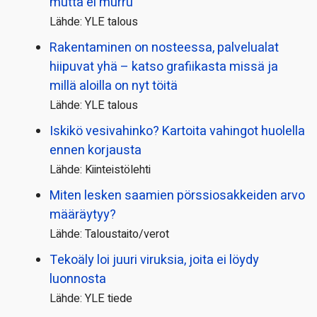
mutta ei murru
Lähde: YLE talous
Rakentaminen on nosteessa, palvelualat
hiipuvat yhä – katso grafiikasta missä ja
millä aloilla on nyt töitä
Lähde: YLE talous
Iskikö vesivahinko? Kartoita vahingot huolella
ennen korjausta
Lähde: Kiinteistölehti
Miten lesken saamien pörssi­osakkeiden arvo
määräytyy?
Lähde: Taloustaito/verot
Tekoäly loi juuri viruksia, joita ei löydy
luonnosta
Lähde: YLE tiede