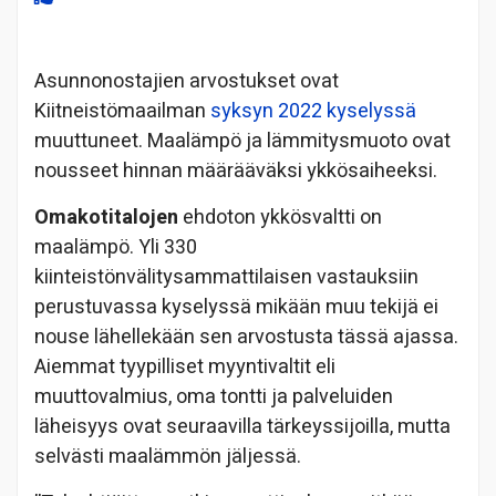
Asunnonostajien arvostukset ovat
Kiitneistömaailman
syksyn 2022 kyselyssä
muuttuneet. Maalämpö ja lämmitysmuoto ovat
nousseet hinnan määrääväksi ykkösaiheeksi.
Omakotitalojen
ehdoton ykkösvaltti on
maalämpö. Yli 330
kiinteistönvälitysammattilaisen vastauksiin
perustuvassa kyselyssä mikään muu tekijä ei
nouse lähellekään sen arvostusta tässä ajassa.
Aiemmat tyypilliset myyntivaltit eli
muuttovalmius, oma tontti ja palveluiden
läheisyys ovat seuraavilla tärkeyssijoilla, mutta
selvästi maalämmön jäljessä.