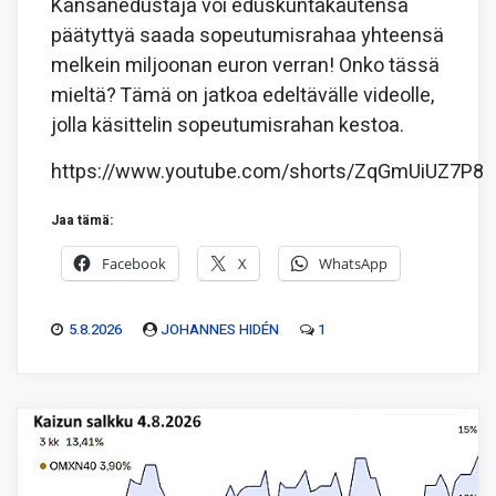
Kansanedustaja voi eduskuntakautensa
päätyttyä saada sopeutumisrahaa yhteensä
melkein miljoonan euron verran! Onko tässä
mieltä? Tämä on jatkoa edeltävälle videolle,
jolla käsittelin sopeutumisrahan kestoa.
https://www.youtube.com/shorts/ZqGmUiUZ7P8
Jaa tämä:
Facebook
X
WhatsApp
5.8.2026
JOHANNES HIDÉN
1