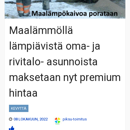
Maalämmöllä
lämpiävistä oma- ja
rivitalo- asunnoista
maksetaan nyt premium
hintaa
KEVYTTÄ
08 LOKAKUUN, 2022
piksu-toimitus