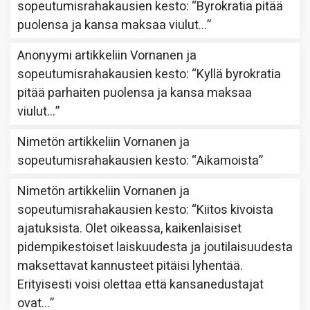
sopeutumisrahakausien kesto
: “
Byrokratia pitää
puolensa ja kansa maksaa viulut…
”
Anonyymi
artikkeliin
Vornanen ja
sopeutumisrahakausien kesto
: “
Kyllä byrokratia
pitää parhaiten puolensa ja kansa maksaa
viulut…
”
Nimetön
artikkeliin
Vornanen ja
sopeutumisrahakausien kesto
: “
Aikamoista
”
Nimetön
artikkeliin
Vornanen ja
sopeutumisrahakausien kesto
: “
Kiitos kivoista
ajatuksista. Olet oikeassa, kaikenlaisiset
pidempikestoiset laiskuudesta ja joutilaisuudesta
maksettavat kannusteet pitäisi lyhentää.
Erityisesti voisi olettaa että kansanedustajat
ovat…
”