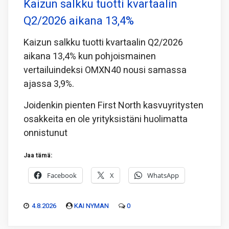
Kaizun salkku tuotti kvartaalin
Q2/2026 aikana 13,4%
Kaizun salkku tuotti kvartaalin Q2/2026
aikana 13,4% kun pohjoismainen
vertailuindeksi OMXN40 nousi samassa
ajassa 3,9%.
Joidenkin pienten First North kasvuyritysten
osakkeita en ole yrityksistäni huolimatta
onnistunut
Jaa tämä:
Facebook
X
WhatsApp
4.8.2026
KAI NYMAN
0