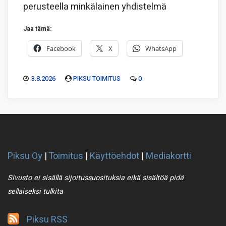
perusteella minkälainen yhdistelmä
Jaa tämä:
Facebook
X
WhatsApp
3.8.2026
PIKSU TOIMITUS
0
Piksu Oy
|
Toimitus
|
Käyttöehdot
|
Mediakortti
Sivusto ei sisällä sijoitussuosituksia eikä sisältöä pidä
sellaiseksi tulkita
Piksu RSS