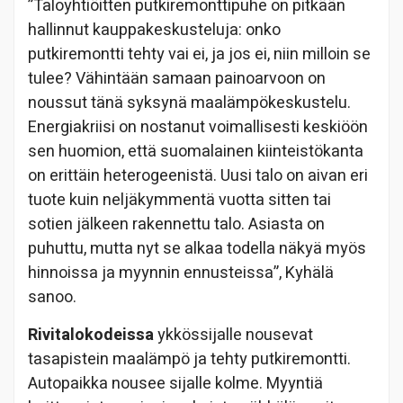
”Taloyhtiöitten putkiremonttipuhe on pitkään
hallinnut kauppakeskusteluja: onko
putkiremontti tehty vai ei, ja jos ei, niin milloin se
tulee? Vähintään samaan painoarvoon on
noussut tänä syksynä maalämpökeskustelu.
Energiakriisi on nostanut voimallisesti keskiöön
sen huomion, että suomalainen kiinteistökanta
on erittäin heterogeenistä. Uusi talo on aivan eri
tuote kuin neljäkymmentä vuotta sitten tai
sotien jälkeen rakennettu talo. Asiasta on
puhuttu, mutta nyt se alkaa todella näkyä myös
hinnoissa ja myynnin ennusteissa”, Kyhälä
sanoo.
Rivitalokodeissa
ykkössijalle nousevat
tasapistein maalämpö ja tehty putkiremontti.
Autopaikka nousee sijalle kolme. Myyntiä