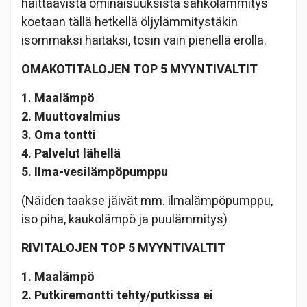
haittaavista ominaisuuksista sähkölämmitys
koetaan tällä hetkellä öljylämmitystäkin
isommaksi haitaksi, tosin vain pienellä erolla.
OMAKOTITALOJEN TOP 5 MYYNTIVALTIT
1. Maalämpö
2.
Muuttovalmius
3. Oma tontti
4. Palvelut lähellä
5. Ilma-vesilämpöpumppu
(Näiden taakse jäivät mm. ilmalämpöpumppu,
iso piha, kaukolämpö ja puulämmitys)
RIVITALOJEN TOP 5 MYYNTIVALTIT
1. Maalämpö
2. Putkiremontti tehty/putkissa ei