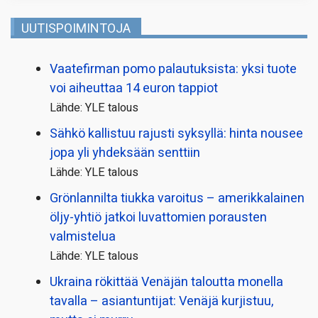
UUTISPOIMINTOJA
Vaatefirman pomo palautuksista: yksi tuote
voi aiheuttaa 14 euron tappiot
Lähde: YLE talous
Sähkö kallistuu rajusti syksyllä: hinta nousee
jopa yli yhdeksään senttiin
Lähde: YLE talous
Grönlannilta tiukka varoitus – amerikkalainen
öljy-yhtiö jatkoi luvattomien porausten
valmistelua
Lähde: YLE talous
Ukraina rökittää Venäjän taloutta monella
tavalla – asiantuntijat: Venäjä kurjistuu,