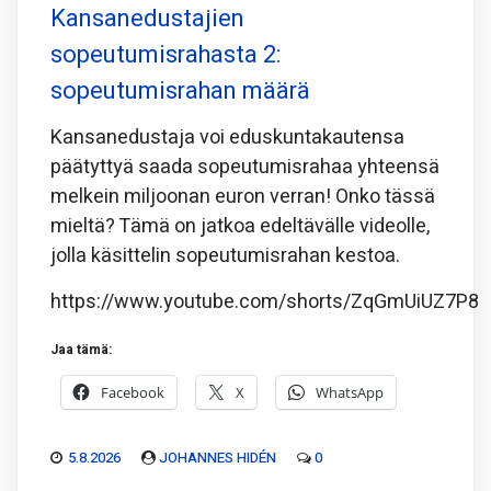
Kansanedustajien
sopeutumisrahasta 2:
sopeutumisrahan määrä
Kansanedustaja voi eduskuntakautensa
päätyttyä saada sopeutumisrahaa yhteensä
melkein miljoonan euron verran! Onko tässä
mieltä? Tämä on jatkoa edeltävälle videolle,
jolla käsittelin sopeutumisrahan kestoa.
https://www.youtube.com/shorts/ZqGmUiUZ7P8
Jaa tämä:
Facebook
X
WhatsApp
5.8.2026
JOHANNES HIDÉN
0