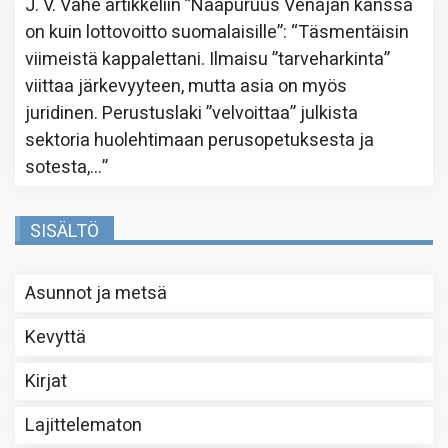
J. V. Vahe
artikkeliin
”Naapuruus Venäjän kanssa
on kuin lottovoitto suomalaisille”
: “
Täsmentäisin
viimeistä kappalettani. Ilmaisu ”tarveharkinta”
viittaa järkevyyteen, mutta asia on myös
juridinen. Perustuslaki ”velvoittaa” julkista
sektoria huolehtimaan perusopetuksesta ja
sotesta,…
”
SISÄLTÖ
Asunnot ja metsä
Kevyttä
Kirjat
Lajittelematon