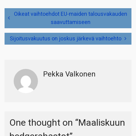
Artikkelien
Oikeat vaihtoehdot EU-maiden talousvakauden
selaus
saavuttamiseen
Sijoitusvakuutus on joskus järkevä vaihtoehto
Pekka Valkonen
One thought on “
Maaliskuun