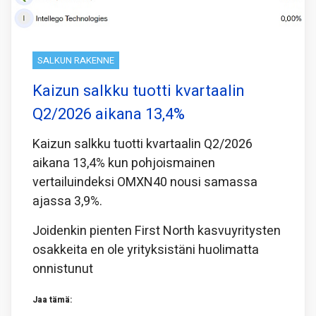
SALKUN RAKENNE
Kaizun salkku tuotti kvartaalin
Q2/2026 aikana 13,4%
Kaizun salkku tuotti kvartaalin Q2/2026
aikana 13,4% kun pohjoismainen
vertailuindeksi OMXN40 nousi samassa
ajassa 3,9%.
Joidenkin pienten First North kasvuyritysten
osakkeita en ole yrityksistäni huolimatta
onnistunut
Jaa tämä: