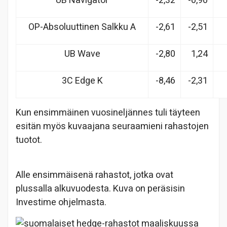
UB Navigator
-2,32
-0,90
OP-Absoluuttinen Salkku A
-2,61
-2,51
UB Wave
-2,80
1,24
3C Edge K
-8,46
-2,31
Kun ensimmäinen vuosineljännes tuli täyteen
esitän myös kuvaajana seuraamieni rahastojen
tuotot.
Alle ensimmäisenä rahastot, jotka ovat
plussalla alkuvuodesta. Kuva on peräsisin
Investime ohjelmasta.