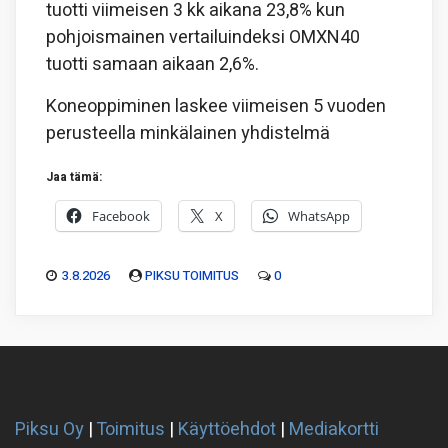
tuotti viimeisen 3 kk aikana 23,8% kun
pohjoismainen vertailuindeksi OMXN40
tuotti samaan aikaan 2,6%.
Koneoppiminen laskee viimeisen 5 vuoden
perusteella minkälainen yhdistelmä
Jaa tämä:
Facebook
X
WhatsApp
3.8.2026
PIKSU TOIMITUS
0
Piksu Oy
|
Toimitus
|
Käyttöehdot
|
Mediakortti