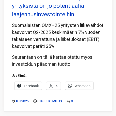
yrityksistä on jo potentiaalia
laajennusinvestointeihin
Suomalaisten OMXH25 yritysten liikevaihdot
kasvoivat Q2/2025 keskimäärin 7% vuoden
takaiseen verrattuna ja liiketulokset (EBIT)
kasvoivat peräti 35%.
Seurantaan on tällä kertaa otettu myös
investoidun pääoman tuotto
Jaa tämä:
Facebook
X
WhatsApp
8.8.2026
PIKSU TOIMITUS
0