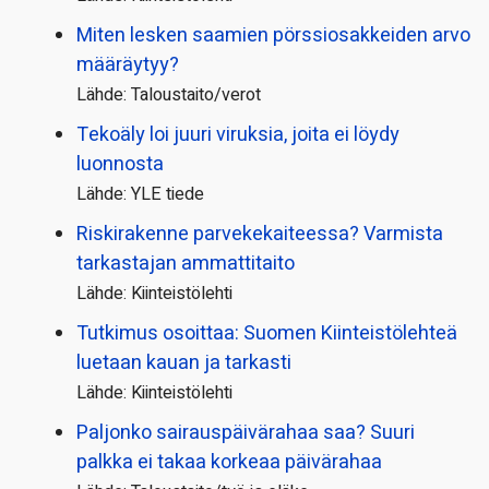
Miten lesken saamien pörssi­osakkeiden arvo
määräytyy?
Lähde: Taloustaito/verot
Tekoäly loi juuri viruksia, joita ei löydy
luonnosta
Lähde: YLE tiede
Riskirakenne parvekekaiteessa? Varmista
tarkastajan ammattitaito
Lähde: Kiinteistölehti
Tutkimus osoittaa: Suomen Kiinteistölehteä
luetaan kauan ja tarkasti
Lähde: Kiinteistölehti
Paljonko sairauspäivä­rahaa saa? Suuri
palkka ei takaa korkeaa päivärahaa