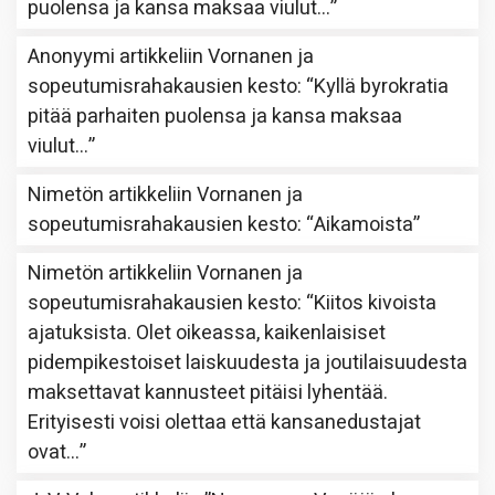
puolensa ja kansa maksaa viulut…
”
Anonyymi
artikkeliin
Vornanen ja
sopeutumisrahakausien kesto
: “
Kyllä byrokratia
pitää parhaiten puolensa ja kansa maksaa
viulut…
”
Nimetön
artikkeliin
Vornanen ja
sopeutumisrahakausien kesto
: “
Aikamoista
”
Nimetön
artikkeliin
Vornanen ja
sopeutumisrahakausien kesto
: “
Kiitos kivoista
ajatuksista. Olet oikeassa, kaikenlaisiset
pidempikestoiset laiskuudesta ja joutilaisuudesta
maksettavat kannusteet pitäisi lyhentää.
Erityisesti voisi olettaa että kansanedustajat
ovat…
”