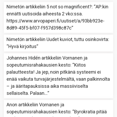
Nimetön
artikkeliin
5 not so magnificent?
: “
AP:kin
ennätti uutisoida aiheesta 2 vko:ssa.
https://www.arvopaperi.fi/uutiset/a/93bb923e-
8d89-45f5-bf07-f957d398c87c
”
Nimetön
artikkeliin
Uudet kuviot, tuttu osinkovirta
:
“
Hyvä kirjoitus
”
Johannes Hidén
artikkeliin
Vornanen ja
sopeutumisrahakausien kesto
: “
Kiitos
palautteesta! Ja jep, noin pitkänä systeemi ei
enää vaikuta turvajärjestelmältä, vaan palkinnolta
– ja ääritapauksissa aika massiiviselta
sellaiselta. Palaan…
”
Anon
artikkeliin
Vornanen ja
sopeutumisrahakausien kesto
: “
Byrokratia pitää