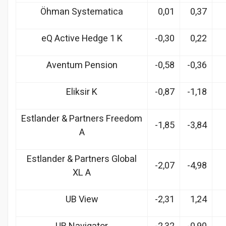
Öhman Systematica
0,01
0,37
eQ Active Hedge 1 K
-0,30
0,22
Aventum Pension
-0,58
-0,36
Eliksir K
-0,87
-1,18
Estlander & Partners Freedom
-1,85
-3,84
A
Estlander & Partners Global
-2,07
-4,98
XL A
UB View
-2,31
1,24