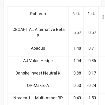
Rahasto
3 kk
1 kk
3
ICECAPITAL Alternative Beta
5,57
0,57
B
Abacus
1,48
0,71
AJ Value Hedge
1,04
-0,86
Danske Invest Neutral K
0,88
0,17
OP-Makro A
0,60
-0,24
Nordea 1 – Multi-Asset BP
0,43
1,53