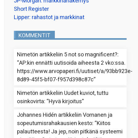
JP-Morgan: markkinanäkemys
Short Register
Lipper: rahastot ja markkinat
KOMMENTIT
Nimetön
artikkeliin
5 not so magnificent?
:
“
AP:kin ennätti uutisoida aiheesta 2 vko:ssa.
https://www.arvopaperi.fi/uutiset/a/93bb923e-
8d89-45f5-bf07-f957d398c87c
”
Nimetön
artikkeliin
Uudet kuviot, tuttu
osinkovirta
: “
Hyvä kirjoitus
”
Johannes Hidén
artikkeliin
Vornanen ja
sopeutumisrahakausien kesto
: “
Kiitos
palautteesta! Ja jep, noin pitkänä systeemi