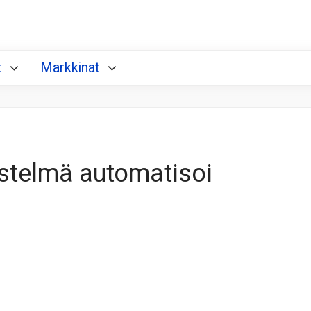
t
Markkinat
estelmä automatisoi