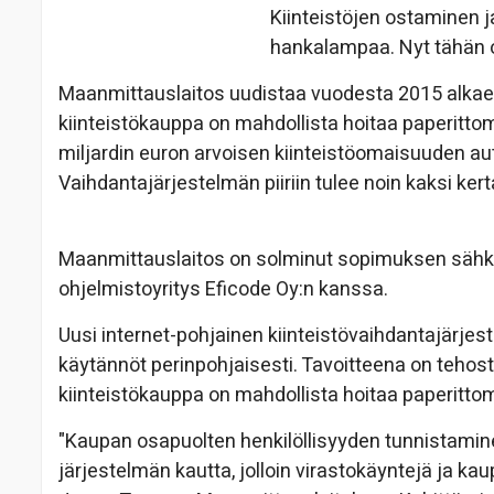
Kiinteistöjen o
staminen j
hankalampaa. Nyt tähän 
Maanmittauslaitos uudistaa vuodesta 2015 alkaen 
kiinteistökauppa on mahdollista hoitaa paperitt
miljardin euron arvoisen kiinteistöomaisuuden au
Vaihdantajärjestelmän piiriin tulee noin kaksi ke
Maanmittauslaitos on solminut sopimuksen sähkö
ohjelmistoyritys Eficode Oy:n kanssa.
Uusi internet-pohjainen kiinteistövaihdantajärje
käytännöt perinpohjaisesti. Tavoitteena on tehostaa
kiinteistökauppa on mahdollista hoitaa paperitto
"Kaupan osapuolten henkilöllisyyden tunnistamine
järjestelmän kautta, jolloin virastokäyntejä ja ka