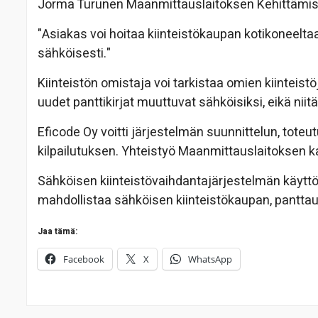
Jorma Turunen Maanmittauslaitoksen Kehittämi
"Asiakas voi hoitaa kiinteistökaupan kotikoneeltaan
sähköisesti."
Kiinteistön omistaja voi tarkistaa omien kiinteist
uudet panttikirjat muuttuvat sähköisiksi, eikä niit
Eficode Oy voitti järjestelmän suunnittelun, tote
kilpailutuksen. Yhteistyö Maanmittauslaitoksen 
Sähköisen kiinteistövaihdantajärjestelmän käyttö
mahdollistaa sähköisen kiinteistökaupan, pantta
Jaa tämä:
Facebook
X
WhatsApp