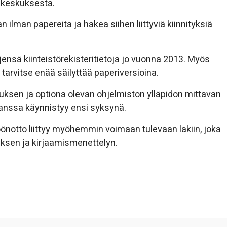
skeskuksesta.
 ilman papereita ja hakea siihen liittyviä kiinnityksiä
öjensä kiinteistörekisteritietoja jo vuonna 2013. Myös
ä tarvitse enää säilyttää paperiversioina.
utuksen ja optiona olevan ohjelmiston ylläpidon mittavan
kanssa käynnistyy ensi syksynä.
önotto liittyy myöhemmin voimaan tulevaan lakiin, joka
uksen ja kirjaamismenettelyn.