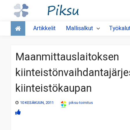
Talous
Artikkelit
Mallisalkut
Työkalu
Maanmittauslaitoksen
kiinteistönvaihdantajärj
kiinteistökaupan
10 KESÄKUUN, 2011
piksu-toimitus