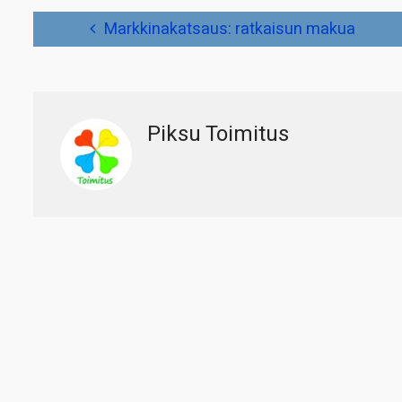
Artikkelien
Markkinakatsaus: ratkaisun makua
selaus
Piksu Toimitus