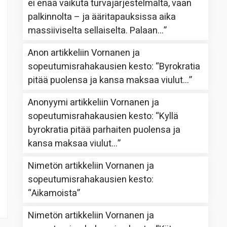
ei enää vaikuta turvajärjestelmältä, vaan
palkinnolta – ja ääritapauksissa aika
massiiviselta sellaiselta. Palaan…
”
Anon
artikkeliin
Vornanen ja
sopeutumisrahakausien kesto
: “
Byrokratia
pitää puolensa ja kansa maksaa viulut…
”
Anonyymi
artikkeliin
Vornanen ja
sopeutumisrahakausien kesto
: “
Kyllä
byrokratia pitää parhaiten puolensa ja
kansa maksaa viulut…
”
Nimetön
artikkeliin
Vornanen ja
sopeutumisrahakausien kesto
:
“
Aikamoista
”
Nimetön
artikkeliin
Vornanen ja