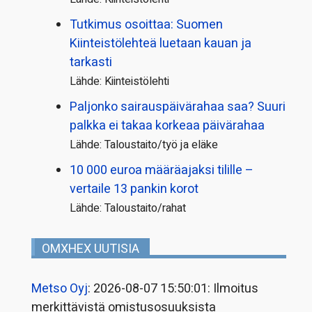
Tutkimus osoittaa: Suomen
Kiinteistölehteä luetaan kauan ja
tarkasti
Lähde: Kiinteistölehti
Paljonko sairauspäivä­rahaa saa? Suuri
palkka ei takaa korkeaa päivärahaa
Lähde: Taloustaito/työ ja eläke
10 000 euroa määräajaksi tilille –
vertaile 13 pankin korot
Lähde: Taloustaito/rahat
OMXHEX UUTISIA
Metso Oyj
: 2026-08-07 15:50:01: Ilmoitus
merkittävistä omistusosuuksista