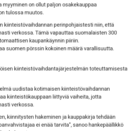
a myyminen on ollut paljon osakekauppaa
on tulossa muutos.
kiinteistövaihdannan perinpohjaistesti niin, että
omasti verkossa. Tämä vapauttaa suomalaisten 300
tomaattisen kaupankäynnin piiriin.
rtaa suomen pörssin kokoinen määrä varallisuutta.
isen kiinteistövaihdantajärjestelmän toteuttamisesta
stelmä uudistaa kotimaisen kiinteistövaihdannan
 kiinteistökauppaan liittyviä vaiheita, jotta
masti verkossa.
n, kiinnitysten hakeminen ja kauppakirja tehdään
upanvahvistajaa ei enää tarvita", sanoo hankepäällikkö