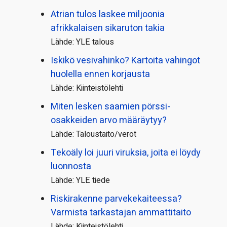
Atrian tulos laskee miljoonia
afrikkalaisen sikaruton takia
Lähde: YLE talous
Iskikö vesivahinko? Kartoita vahingot
huolella ennen korjausta
Lähde: Kiinteistölehti
Miten lesken saamien pörssi­
osakkeiden arvo määräytyy?
Lähde: Taloustaito/verot
Tekoäly loi juuri viruksia, joita ei löydy
luonnosta
Lähde: YLE tiede
Riskirakenne parvekekaiteessa?
Varmista tarkastajan ammattitaito
Lähde: Kiinteistölehti