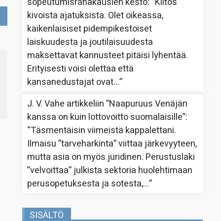
sopeutumisrahakausien kesto
: “
Kiitos
kivoista ajatuksista. Olet oikeassa,
kaikenlaisiset pidempikestoiset
laiskuudesta ja joutilaisuudesta
maksettavat kannusteet pitäisi lyhentää.
Erityisesti voisi olettaa että
kansanedustajat ovat…
”
J. V. Vahe
artikkeliin
”Naapuruus Venäjän
kanssa on kuin lottovoitto suomalaisille”
:
“
Täsmentäisin viimeistä kappalettani.
Ilmaisu ”tarveharkinta” viittaa järkevyyteen,
mutta asia on myös juridinen. Perustuslaki
”velvoittaa” julkista sektoria huolehtimaan
perusopetuksesta ja sotesta,…
”
SISÄLTÖ