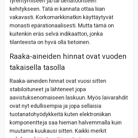
tyrehtymiseen ja/tai deflatooriseen
kehitykseen. Tätä ei kannata ottaa liian
vakavasti. Korkomarkkinatkin käyttäytyvät
monasti epärationaalisesti. Mutta tämä on
kuitenkin eräs selvä indikaattori, jonka
tilanteesta on hyvä olla tietoinen.
Raaka-aineiden hinnat ovat vuoden
takaisella tasolla
Raaka-aineiden hinnat ovat vuosi sitten
stabiloituneet ja lähteneet jopa
aavistuksenomaiseen laskuun. Myös laivarahdit
ovat nyt edullisempia ja jopa sellaisia
tuotanatohyödykkeitä kuten elektroniikan
komponentteja saa hieman halvemmalla kuin
muutama kuukausi sitten. Kaikki merkit