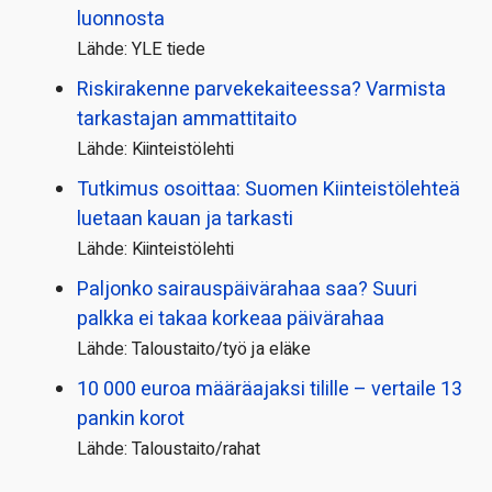
luonnosta
Lähde: YLE tiede
Riskirakenne parvekekaiteessa? Varmista
tarkastajan ammattitaito
Lähde: Kiinteistölehti
Tutkimus osoittaa: Suomen Kiinteistölehteä
luetaan kauan ja tarkasti
Lähde: Kiinteistölehti
Paljonko sairauspäivä­rahaa saa? Suuri
palkka ei takaa korkeaa päivärahaa
Lähde: Taloustaito/työ ja eläke
10 000 euroa määräajaksi tilille – vertaile 13
pankin korot
Lähde: Taloustaito/rahat