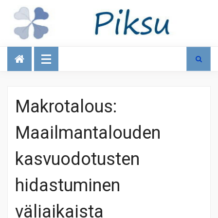
Talous
Makrotalous:
Maailmantalouden
kasvuodotusten
hidastuminen
väliaikaista