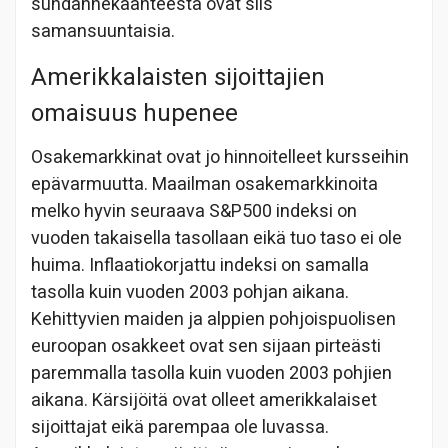
suhdannekäänteestä ovat siis
samansuuntaisia.
Amerikkalaisten sijoittajien
omaisuus hupenee
Osakemarkkinat ovat jo hinnoitelleet kursseihin
epävarmuutta. Maailman osakemarkkinoita
melko hyvin seuraava S&P500 indeksi on
vuoden takaisella tasollaan eikä tuo taso ei ole
huima. Inflaatiokorjattu indeksi on samalla
tasolla kuin vuoden 2003 pohjan aikana.
Kehittyvien maiden ja alppien pohjoispuolisen
euroopan osakkeet ovat sen sijaan pirteästi
paremmalla tasolla kuin vuoden 2003 pohjien
aikana. Kärsijöitä ovat olleet amerikkalaiset
sijoittajat eikä parempaa ole luvassa.