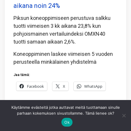
aikana noin 24%
Piksun koneoppimiseen perustuva salkku
tuotti viimeisen 3 kk aikana 23,8% kun
pohjoismainen vertailuindeksi OMXN40
tuotti samaan aikaan 2,6%.
Koneoppiminen laskee viimeisen 5 vuoden
perusteella minkälainen yhdistelmä
Jaa tämä:
Facebook
X
WhatsApp
3.8.2026
PIKSU TOIMITUS
0
Käytämme evästeitä jotka auttavat meitä tuottamaan sinulle
parhaan kokemuksen sivustollamme. Tämä lienee ok?
Ok