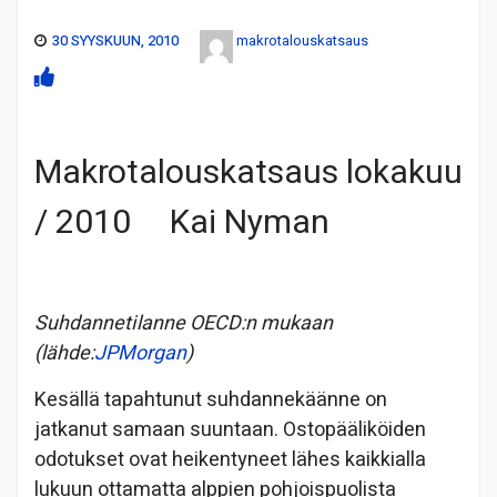
30 SYYSKUUN, 2010
makrotalouskatsaus
Makrotalouskatsaus lokakuu
/ 2010 Kai Nyman
Suhdannetilanne OECD:n mukaan
(lähde:
JPMorgan
)
Kesällä tapahtunut suhdannekäänne on
jatkanut samaan suuntaan. Ostopääliköiden
odotukset ovat heikentyneet lähes kaikkialla
lukuun ottamatta alppien pohjoispuolista