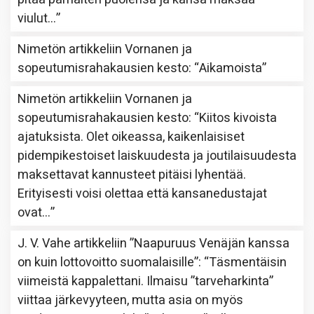
viulut…
”
Nimetön
artikkeliin
Vornanen ja
sopeutumisrahakausien kesto
: “
Aikamoista
”
Nimetön
artikkeliin
Vornanen ja
sopeutumisrahakausien kesto
: “
Kiitos kivoista
ajatuksista. Olet oikeassa, kaikenlaisiset
pidempikestoiset laiskuudesta ja joutilaisuudesta
maksettavat kannusteet pitäisi lyhentää.
Erityisesti voisi olettaa että kansanedustajat
ovat…
”
J. V. Vahe
artikkeliin
”Naapuruus Venäjän kanssa
on kuin lottovoitto suomalaisille”
: “
Täsmentäisin
viimeistä kappalettani. Ilmaisu ”tarveharkinta”
viittaa järkevyyteen, mutta asia on myös