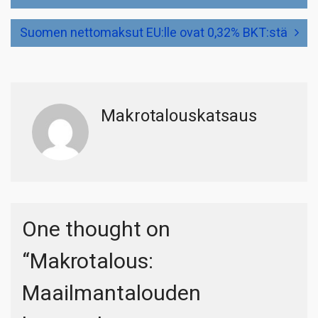
Suomen nettomaksut EU:lle ovat 0,32% BKT:stä
Makrotalouskatsaus
One thought on
“
Makrotalous:
Maailmantalouden