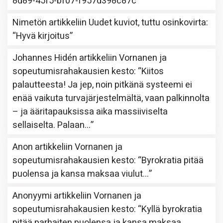
8d89-45f5-bf07-f957d398c87c
”
Nimetön
artikkeliin
Uudet kuviot, tuttu osinkovirta
:
“
Hyvä kirjoitus
”
Johannes Hidén
artikkeliin
Vornanen ja
sopeutumisrahakausien kesto
: “
Kiitos
palautteesta! Ja jep, noin pitkänä systeemi ei
enää vaikuta turvajärjestelmältä, vaan palkinnolta
– ja ääritapauksissa aika massiiviselta
sellaiselta. Palaan…
”
Anon
artikkeliin
Vornanen ja
sopeutumisrahakausien kesto
: “
Byrokratia pitää
puolensa ja kansa maksaa viulut…
”
Anonyymi
artikkeliin
Vornanen ja
sopeutumisrahakausien kesto
: “
Kyllä byrokratia
pitää parhaiten puolensa ja kansa maksaa