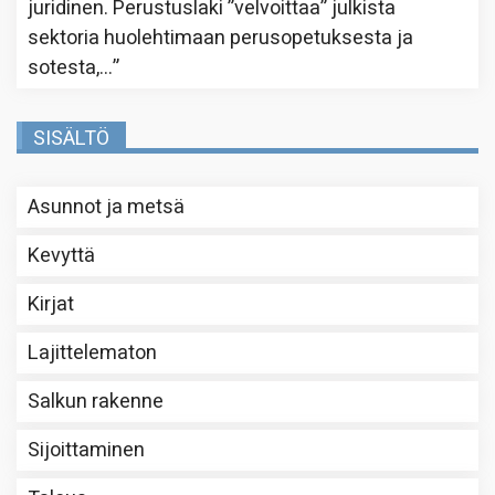
juridinen. Perustuslaki ”velvoittaa” julkista
sektoria huolehtimaan perusopetuksesta ja
sotesta,…
”
SISÄLTÖ
Asunnot ja metsä
Kevyttä
Kirjat
Lajittelematon
Salkun rakenne
Sijoittaminen