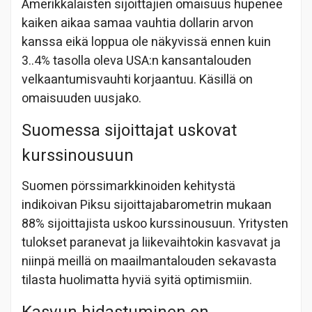
Amerikkalaisten sijoittajien omaisuus hupenee
kaiken aikaa samaa vauhtia dollarin arvon
kanssa eikä loppua ole näkyvissä ennen kuin
3..4% tasolla oleva USA:n kansantalouden
velkaantumisvauhti korjaantuu. Käsillä on
omaisuuden uusjako.
Suomessa sijoittajat uskovat
kurssinousuun
Suomen pörssimarkkinoiden kehitystä
indikoivan Piksu sijoittajabarometrin mukaan
88% sijoittajista uskoo kurssinousuun. Yritysten
tulokset paranevat ja liikevaihtokin kasvavat ja
niinpä meillä on maailmantalouden sekavasta
tilasta huolimatta hyviä syitä optimismiin.