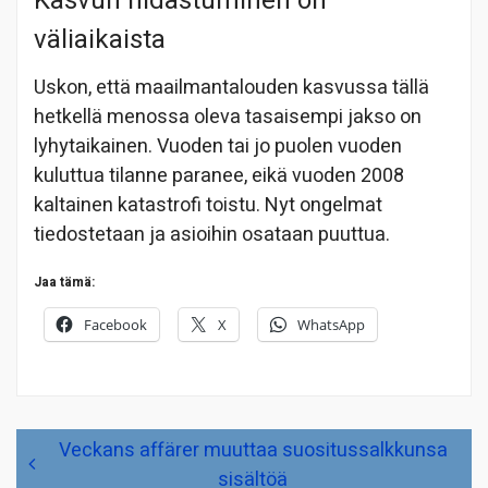
Kasvun hidastuminen on
väliaikaista
Uskon, että maailmantalouden kasvussa tällä
hetkellä menossa oleva tasaisempi jakso on
lyhytaikainen. Vuoden tai jo puolen vuoden
kuluttua tilanne paranee, eikä vuoden 2008
kaltainen katastrofi toistu. Nyt ongelmat
tiedostetaan ja asioihin osataan puuttua.
Jaa tämä:
Facebook
X
WhatsApp
Artikkelien
Veckans affärer muuttaa suositussalkkunsa
selaus
sisältöä