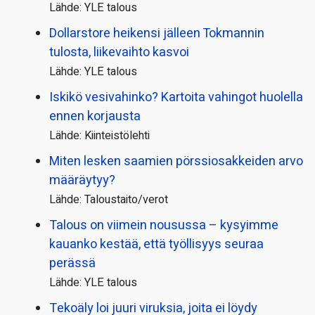
Lähde: YLE talous
Dollarstore heikensi jälleen Tokmannin
tulosta, liikevaihto kasvoi
Lähde: YLE talous
Iskikö vesivahinko? Kartoita vahingot huolella
ennen korjausta
Lähde: Kiinteistölehti
Miten lesken saamien pörssi­osakkeiden arvo
määräytyy?
Lähde: Taloustaito/verot
Talous on viimein nousussa – kysyimme
kauanko kestää, että työllisyys seuraa
perässä
Lähde: YLE talous
Tekoäly loi juuri viruksia, joita ei löydy