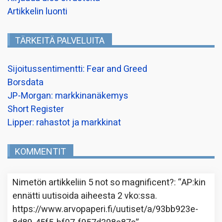
Artikkelin luonti
TÄRKEITÄ PALVELUITA
Sijoitussentimentti: Fear and Greed
Borsdata
JP-Morgan: markkinanäkemys
Short Register
Lipper: rahastot ja markkinat
KOMMENTIT
Nimetön
artikkeliin
5 not so magnificent?
: “
AP:kin
ennätti uutisoida aiheesta 2 vko:ssa.
https://www.arvopaperi.fi/uutiset/a/93bb923e-