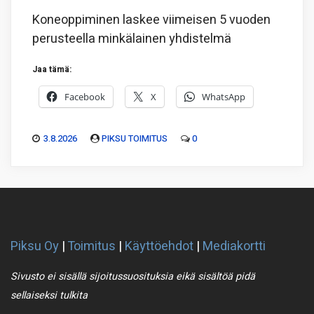
Koneoppiminen laskee viimeisen 5 vuoden
perusteella minkälainen yhdistelmä
Jaa tämä:
Facebook
X
WhatsApp
3.8.2026
PIKSU TOIMITUS
0
Piksu Oy
|
Toimitus
|
Käyttöehdot
|
Mediakortti
Sivusto ei sisällä sijoitussuosituksia eikä sisältöä pidä
sellaiseksi tulkita