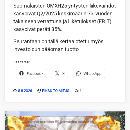
Suomalaisten OMXH25 yritysten liikevaihdot
kasvoivat Q2/2025 keskimäärin 7% vuoden
takaiseen verrattuna ja liiketulokset (EBIT)
kasvoivat peräti 35%.
Seurantaan on tällä kertaa otettu myös
investoidun pääoman tuotto
Jaa tämä:
Facebook
X
WhatsApp
8.8.2026
PIKSU TOIMITUS
1