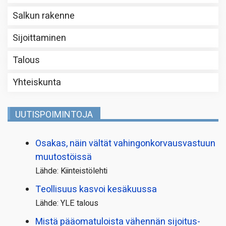
Salkun rakenne
Sijoittaminen
Talous
Yhteiskunta
UUTISPOIMINTOJA
Osakas, näin vältät vahingonkorvausvastuun
muutostöissä
Lähde: Kiinteistölehti
Teollisuus kasvoi kesäkuussa
Lähde: YLE talous
Mistä pääoma­tuloista vähennän sijoitus­