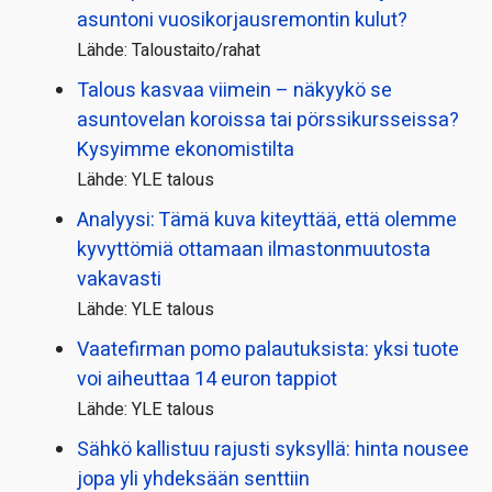
asuntoni vuosikorjaus­remontin kulut?
Lähde: Taloustaito/rahat
Talous kasvaa viimein – näkyykö se
asuntovelan koroissa tai pörssi­kursseissa?
Kysyimme ekonomistilta
Lähde: YLE talous
Analyysi: Tämä kuva kiteyttää, että olemme
kyvyttömiä ottamaan ilmaston­muutosta
vakavasti
Lähde: YLE talous
Vaatefirman pomo palautuksista: yksi tuote
voi aiheuttaa 14 euron tappiot
Lähde: YLE talous
Sähkö kallistuu rajusti syksyllä: hinta nousee
jopa yli yhdeksään senttiin