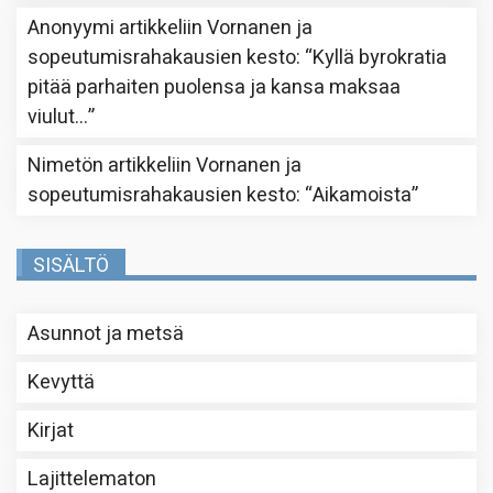
Anonyymi
artikkeliin
Vornanen ja
sopeutumisrahakausien kesto
: “
Kyllä byrokratia
pitää parhaiten puolensa ja kansa maksaa
viulut…
”
Nimetön
artikkeliin
Vornanen ja
sopeutumisrahakausien kesto
: “
Aikamoista
”
SISÄLTÖ
Asunnot ja metsä
Kevyttä
Kirjat
Lajittelematon