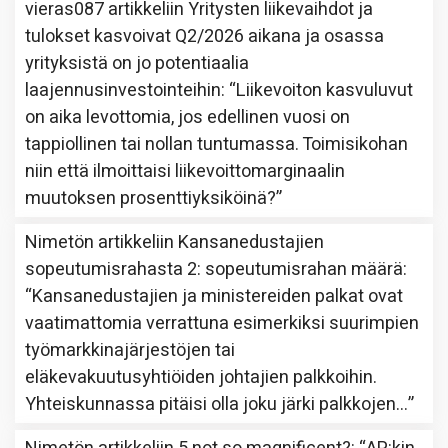
vieras087
artikkeliin
Yritysten liikevaihdot ja
tulokset kasvoivat Q2/2026 aikana ja osassa
yrityksistä on jo potentiaalia
laajennusinvestointeihin
: “
Liikevoiton kasvuluvut
on aika levottomia, jos edellinen vuosi on
tappiollinen tai nollan tuntumassa. Toimisikohan
niin että ilmoittaisi liikevoittomarginaalin
muutoksen prosenttiyksiköinä?
”
Nimetön
artikkeliin
Kansanedustajien
sopeutumisrahasta 2: sopeutumisrahan määrä
:
“
Kansanedustajien ja ministereiden palkat ovat
vaatimattomia verrattuna esimerkiksi suurimpien
työmarkkinajärjestöjen tai
eläkevakuutusyhtiöiden johtajien palkkoihin.
Yhteiskunnassa pitäisi olla joku järki palkkojen…
”