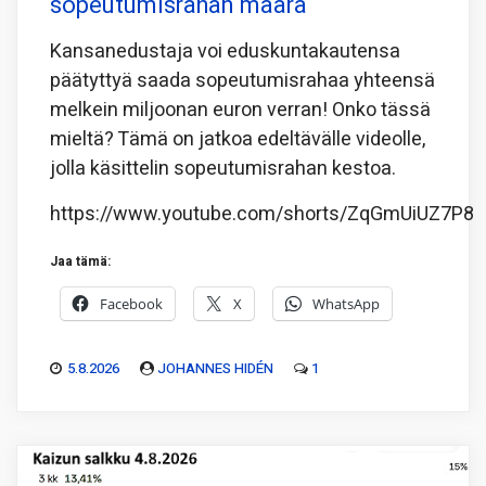
sopeutumisrahan määrä
Kansanedustaja voi eduskuntakautensa
päätyttyä saada sopeutumisrahaa yhteensä
melkein miljoonan euron verran! Onko tässä
mieltä? Tämä on jatkoa edeltävälle videolle,
jolla käsittelin sopeutumisrahan kestoa.
https://www.youtube.com/shorts/ZqGmUiUZ7P8
Jaa tämä:
Facebook
X
WhatsApp
5.8.2026
JOHANNES HIDÉN
1