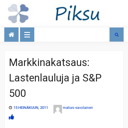
Talous
Markkinakatsaus:
Lastenlauluja ja S&P
500
15 HEINÄKUUN, 2011
matias-savolainen