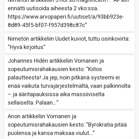
Nimetön
artikkeliin
5 not so magnificent?
: “
AP:kin
ennätti uutisoida aiheesta 2 vko:ssa.
https://www.arvopaperi.fi/uutiset/a/93bb923e-
8d89-45f5-bf07-f957d398c87c
”
Nimetön
artikkeliin
Uudet kuviot, tuttu osinkovirta
:
“
Hyvä kirjoitus
”
Johannes Hidén
artikkeliin
Vornanen ja
sopeutumisrahakausien kesto
: “
Kiitos
palautteesta! Ja jep, noin pitkänä systeemi ei
enää vaikuta turvajärjestelmältä, vaan palkinnolta
– ja ääritapauksissa aika massiiviselta
sellaiselta. Palaan…
”
Anon
artikkeliin
Vornanen ja
sopeutumisrahakausien kesto
: “
Byrokratia pitää
puolensa ja kansa maksaa viulut…
”