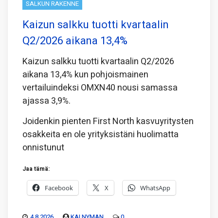
SALKUN RAKENNE
Kaizun salkku tuotti kvartaalin
Q2/2026 aikana 13,4%
Kaizun salkku tuotti kvartaalin Q2/2026
aikana 13,4% kun pohjoismainen
vertailuindeksi OMXN40 nousi samassa
ajassa 3,9%.
Joidenkin pienten First North kasvuyritysten
osakkeita en ole yrityksistäni huolimatta
onnistunut
Jaa tämä:
Facebook
X
WhatsApp
4.8.2026
KAI NYMAN
0