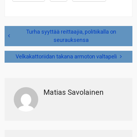
Artikkelien
Turha syyttää reittaajia, politiikalla on
selaus
seurauksensa
Velkakattoriidan takana armoton valtapeli
Matias Savolainen