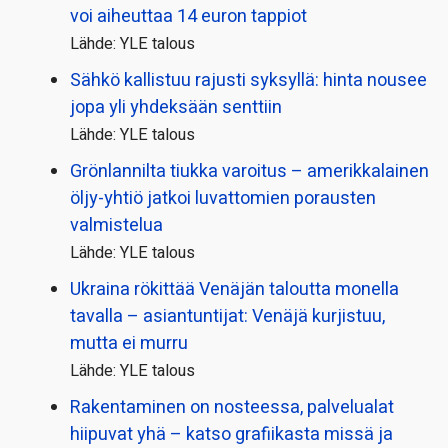
voi aiheuttaa 14 euron tappiot
Lähde: YLE talous
Sähkö kallistuu rajusti syksyllä: hinta nousee
jopa yli yhdeksään senttiin
Lähde: YLE talous
Grönlannilta tiukka varoitus – amerikkalainen
öljy-yhtiö jatkoi luvattomien porausten
valmistelua
Lähde: YLE talous
Ukraina rökittää Venäjän taloutta monella
tavalla – asiantuntijat: Venäjä kurjistuu,
mutta ei murru
Lähde: YLE talous
Rakentaminen on nosteessa, palvelualat
hiipuvat yhä – katso grafiikasta missä ja