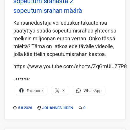
sopeutumisrahasta 2:
sopeutumisrahan määrä
Kansanedustaja voi eduskuntakautensa
päätyttyä saada sopeutumisrahaa yhteensä
melkein miljoonan euron verran! Onko tässä
mieltä? Tämä on jatkoa edeltävälle videolle,
jolla käsittelin sopeutumisrahan kestoa.
https://www.youtube.com/shorts/ZqGmUiUZ7P8
Jaa tämä:
Facebook
X
WhatsApp
5.8.2026
JOHANNES HIDÉN
0