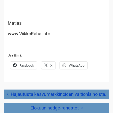
Matias
www.ViikkoRaha.info
Jaa tämä:
Facebook
X
WhatsApp
Artikkelien
Hajautusta kasvumarkkinoiden valtionlainoista.
selaus
Elokuun hedge-rahastot