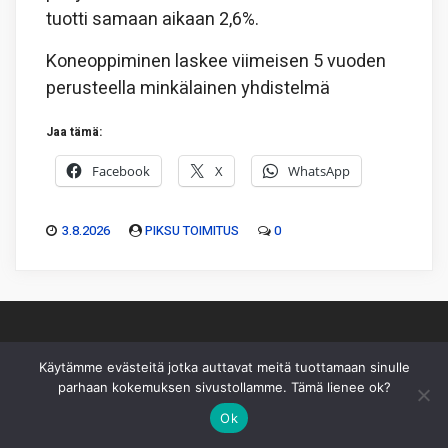
tuotti samaan aikaan 2,6%.
Koneoppiminen laskee viimeisen 5 vuoden
perusteella minkälainen yhdistelmä
Jaa tämä:
Facebook
X
WhatsApp
3.8.2026
PIKSU TOIMITUS
0
Käytämme evästeitä jotka auttavat meitä tuottamaan sinulle
Piksu Oy
|
Toimitus
|
Käyttöehdot
|
Mediakortti
parhaan kokemuksen sivustollamme. Tämä lienee ok?
Ok
Sivusto ei sisällä sijoitussuosituksia eikä sisältöä pidä