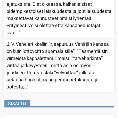
ajatuksista. Olet oikeassa, kaikenlaisiset
pidempikestoiset laiskuudesta ja joutilaisuudesta
maksettavat kannusteet pitäisi lyhentää.
Erityisesti voisi olettaa että kansanedustajat
ovat…
”
J. V. Vahe
artikkeliin
”Naapuruus Venäjän kanssa
on kuin lottovoitto suomalaisille”
: “
Täsmentäisin
viimeistä kappalettani. Ilmaisu ”tarveharkinta”
viittaa järkevyyteen, mutta asia on myös
juridinen. Perustuslaki ”velvoittaa” julkista
sektoria huolehtimaan perusopetuksesta ja
sotesta,…
”
SISÄLTÖ