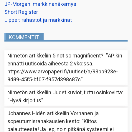
JP-Morgan: markkinanäkemys
Short Register
Lipper: rahastot ja markkinat
KOMMENTIT
Nimetön
artikkeliin
5 not so magnificent?
: “
AP:kin
ennätti uutisoida aiheesta 2 vko:ssa.
https://www.arvopaperi.fi/uutiset/a/93bb923e-
8d89-45f5-bf07-f957d398c87c
”
Nimetön
artikkeliin
Uudet kuviot, tuttu osinkovirta
:
“
Hyvä kirjoitus
”
Johannes Hidén
artikkeliin
Vornanen ja
sopeutumisrahakausien kesto
: “
Kiitos
palautteesta! Ja jep, noin pitkänä systeemi ei