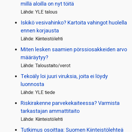
millä aloilla on nyt töitä
Lähde: YLE talous
Iskikö vesivahinko? Kartoita vahingot huolella
ennen korjausta
Lähde: Kiinteistölehti
Miten lesken saamien pörssi­osakkeiden arvo
määräytyy?
Lähde: Taloustaito/verot
Tekoäly loi juuri viruksia, joita ei löydy
luonnosta
Lähde: YLE tiede
Riskirakenne parvekekaiteessa? Varmista
tarkastajan ammattitaito
Lähde: Kiinteistölehti
Tutkimus osoittaa: Suomen Kiinteistölehteä