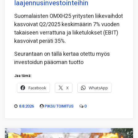
laajennusinvestointeihin
Suomalaisten OMXH25 yritysten liikevaihdot
kasvoivat Q2/2025 keskimäärin 7% vuoden
takaiseen verrattuna ja liiketulokset (EBIT)
kasvoivat peräti 35%.
Seurantaan on tällä kertaa otettu myös
investoidun pääoman tuotto
Jaa tämä:
Facebook
X
WhatsApp
8.8.2026
PIKSU TOIMITUS
0