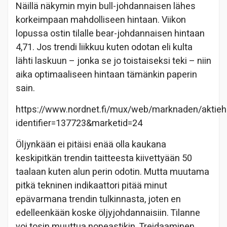
Näillä näkymin myin bull-johdannaisen lähes
korkeimpaan mahdolliseen hintaan. Viikon
lopussa ostin tilalle bear-johdannaisen hintaan
4,71. Jos trendi liikkuu kuten odotan eli kulta
lähti laskuun – jonka se jo toistaiseksi teki – niin
aika optimaaliseen hintaan tämänkin paperin
sain.
https://www.nordnet.fi/mux/web/marknaden/aktieh
identifier=137723&marketid=24
Öljynkään ei pitäisi enää olla kaukana
keskipitkän trendin taitteesta kiivettyään 50
taalaan kuten alun perin odotin. Mutta muutama
pitkä tekninen indikaattori pitää minut
epävarmana trendin tulkinnasta, joten en
edelleenkään koske öljyjohdannaisiin. Tilanne
voi tosin muuttua nopeastikin. Treidaaminen