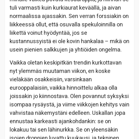
tuli varmasti kuin kurkiaurat keväällä, ja aivan
normaalissa ajassakin. Sen verran forssiakin on
liikkeessä ollut, että osuvalla spekuloinnilla on
liikettä voinut hyödyntää, jos se
kustannussyistä ei ole kovin hankalaa – mikä on
usein pienien salkkujen ja yhtiöiden ongelma.
Vaikka oletan keskipitkän trendin kurkottavan
nyt ylemmäs muutaman viikon, en koske
vieläkään osakkeisiin, varsinkaan
eurooppalaisiin, vaikka hinnoittelu alkaa olla
joissakin jo kiinnostava. Olen povannut syksyksi
isompaa rysäystä, ja viime viikkojen kehitys vain
vahvistaa näkemystäni edelleen. Uskallan jopa
ennustaa karkeasti ajankohdankin: se on
lokakuu tai sen lähinurkka. Se on yleensäkin
isojen droppien luvattu kuukausi, ja tekninen