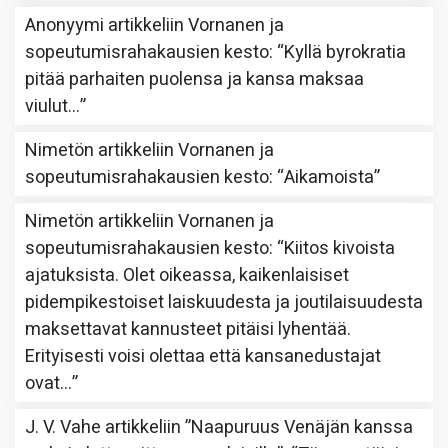
Anonyymi
artikkeliin
Vornanen ja
sopeutumisrahakausien kesto
: “
Kyllä byrokratia
pitää parhaiten puolensa ja kansa maksaa
viulut…
”
Nimetön
artikkeliin
Vornanen ja
sopeutumisrahakausien kesto
: “
Aikamoista
”
Nimetön
artikkeliin
Vornanen ja
sopeutumisrahakausien kesto
: “
Kiitos kivoista
ajatuksista. Olet oikeassa, kaikenlaisiset
pidempikestoiset laiskuudesta ja joutilaisuudesta
maksettavat kannusteet pitäisi lyhentää.
Erityisesti voisi olettaa että kansanedustajat
ovat…
”
J. V. Vahe
artikkeliin
”Naapuruus Venäjän kanssa