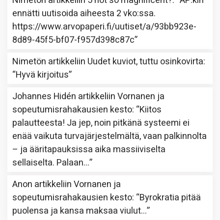
Nimetön
artikkeliin
5 not so magnificent?
: “
AP:kin
ennätti uutisoida aiheesta 2 vko:ssa.
https://www.arvopaperi.fi/uutiset/a/93bb923e-
8d89-45f5-bf07-f957d398c87c
”
Nimetön
artikkeliin
Uudet kuviot, tuttu osinkovirta
:
“
Hyvä kirjoitus
”
Johannes Hidén
artikkeliin
Vornanen ja
sopeutumisrahakausien kesto
: “
Kiitos
palautteesta! Ja jep, noin pitkänä systeemi ei
enää vaikuta turvajärjestelmältä, vaan palkinnolta
– ja ääritapauksissa aika massiiviselta
sellaiselta. Palaan…
”
Anon
artikkeliin
Vornanen ja
sopeutumisrahakausien kesto
: “
Byrokratia pitää
puolensa ja kansa maksaa viulut…
”