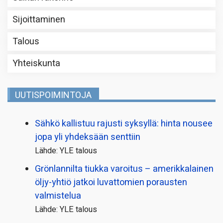
Sijoittaminen
Talous
Yhteiskunta
UUTISPOIMINTOJA
Sähkö kallistuu rajusti syksyllä: hinta nousee
jopa yli yhdeksään senttiin
Lähde: YLE talous
Grönlannilta tiukka varoitus – amerikkalainen
öljy-yhtiö jatkoi luvattomien porausten
valmistelua
Lähde: YLE talous