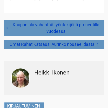
Artikkelien
Kaupan ala vähentää työntekijöitä prosentilla
selaus
vuodessa
Omat Rahat Katsaus: Aurinko nousee idästä
Heikki Ikonen
KIRJAUTUMINEN