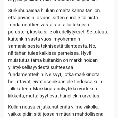
Surkuhupaisaa hiukan omalta kannaltani on,
että povasin jo vuosi sitten eurolle tällaista
fundamenttien vastaista rallia teknisin
perustein, koska sille oli edellytykset. Se toteutui
kuitenkin vasta vuosi myöhemmin
samanlaisesta teknisestä tilanteesta. No,
näitähän tulee kaikissa perheissä. Hyvä
muistutus tämä kuitenkin on markkinoiden
yllätyksellisyydestä suhteessa
fundamentteihin. Ne syyt, jotka markkinoita
heiluttavat, eivät useinkaan ole tiedossa kuin
jälkikäteen. Markkina-analyytikko voi lukea
liikkeitä, mutta syyt ovat hänellekin arvoitus.
Kullan nousu ei jatkunut enää viime viikolla,
vaikka pidin sitä jossain määrin mahdollisena.