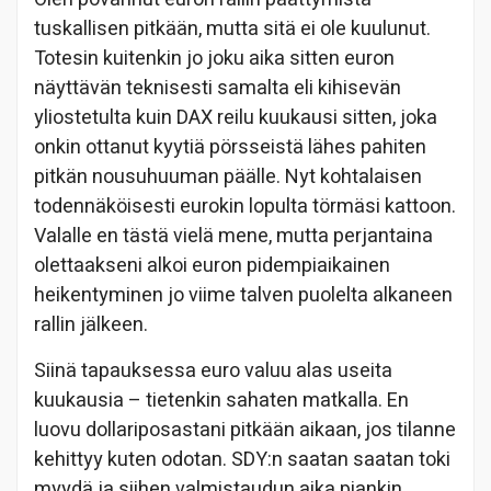
tuskallisen pitkään, mutta sitä ei ole kuulunut.
Totesin kuitenkin jo joku aika sitten euron
näyttävän teknisesti samalta eli kihisevän
yliostetulta kuin DAX reilu kuukausi sitten, joka
onkin ottanut kyytiä pörsseistä lähes pahiten
pitkän nousuhuuman päälle. Nyt kohtalaisen
todennäköisesti eurokin lopulta törmäsi kattoon.
Valalle en tästä vielä mene, mutta perjantaina
olettaakseni alkoi euron pidempiaikainen
heikentyminen jo viime talven puolelta alkaneen
rallin jälkeen.
Siinä tapauksessa euro valuu alas useita
kuukausia – tietenkin sahaten matkalla. En
luovu dollariposastani pitkään aikaan, jos tilanne
kehittyy kuten odotan. SDY:n saatan saatan toki
myydä ja siihen valmistaudun aika piankin.