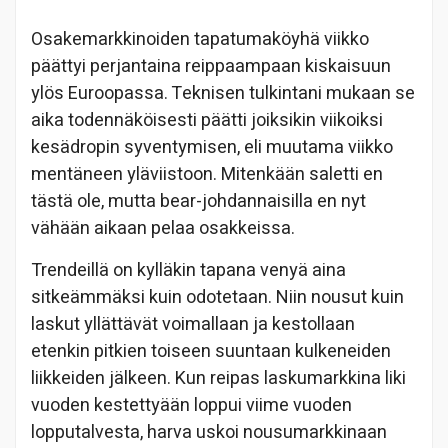
Osakemarkkinoiden tapatumaköyhä viikko
päättyi perjantaina reippaampaan kiskaisuun
ylös Euroopassa. Teknisen tulkintani mukaan se
aika todennäköisesti päätti joiksikin viikoiksi
kesädropin syventymisen, eli muutama viikko
mentäneen yläviistoon. Mitenkään saletti en
tästä ole, mutta bear-johdannaisilla en nyt
vähään aikaan pelaa osakkeissa.
Trendeillä on kylläkin tapana venyä aina
sitkeämmäksi kuin odotetaan. Niin nousut kuin
laskut yllättävät voimallaan ja kestollaan
etenkin pitkien toiseen suuntaan kulkeneiden
liikkeiden jälkeen. Kun reipas laskumarkkina liki
vuoden kestettyään loppui viime vuoden
lopputalvesta, harva uskoi nousumarkkinaan