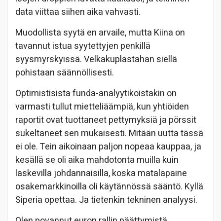
data viittaa siihen aika vahvasti.
Muodollista syytä en arvaile, mutta Kiina on
tavannut istua syytettyjen penkillä
syysmyrskyissä. Velkakuplastahan siellä
pohistaan säännöllisesti.
Optimistisista funda-analyytikoistakin on
varmasti tullut mietteliäämpiä, kun yhtiöiden
raportit ovat tuottaneet pettymyksiä ja pörssit
sukeltaneet sen mukaisesti. Mitään uutta tässä
ei ole. Tein aikoinaan paljon nopeaa kauppaa, ja
kesällä se oli aika mahdotonta muilla kuin
laskevilla johdannaisilla, koska matalapaine
osakemarkkinoilla oli käytännössä sääntö. Kyllä
Siperia opettaa. Ja tietenkin tekninen analyysi.
Olen povannut euron rallin päättymistä