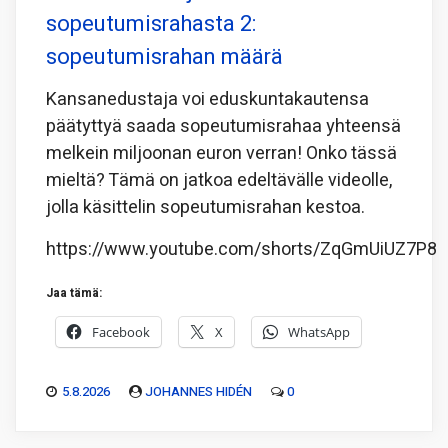
sopeutumisrahasta 2:
sopeutumisrahan määrä
Kansanedustaja voi eduskuntakautensa
päätyttyä saada sopeutumisrahaa yhteensä
melkein miljoonan euron verran! Onko tässä
mieltä? Tämä on jatkoa edeltävälle videolle,
jolla käsittelin sopeutumisrahan kestoa.
https://www.youtube.com/shorts/ZqGmUiUZ7P8
Jaa tämä:
Facebook
X
WhatsApp
5.8.2026
JOHANNES HIDÉN
0