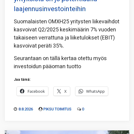
laajennusinvestointeihin
Suomalaisten OMXH25 yritysten liikevaihdot
kasvoivat Q2/2025 keskimäärin 7% vuoden
takaiseen verrattuna ja liiketulokset (EBIT)
kasvoivat peräti 35%.
Seurantaan on tällä kertaa otettu myös
investoidun pääoman tuotto
Jaa tämä:
Facebook
X
WhatsApp
8.8.2026
PIKSU TOIMITUS
0