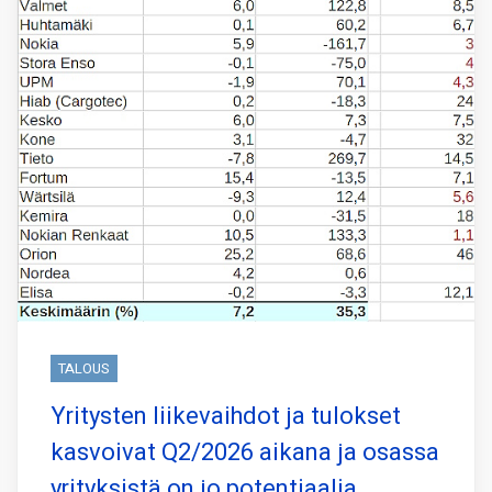
TALOUS
Yritysten liikevaihdot ja tulokset
kasvoivat Q2/2026 aikana ja osassa
yrityksistä on jo potentiaalia