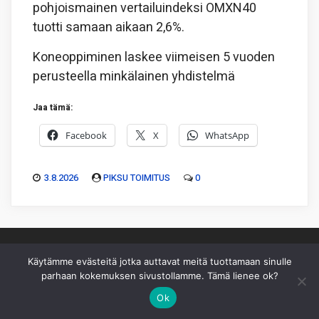
pohjoismainen vertailuindeksi OMXN40
tuotti samaan aikaan 2,6%.
Koneoppiminen laskee viimeisen 5 vuoden
perusteella minkälainen yhdistelmä
Jaa tämä:
Facebook
X
WhatsApp
3.8.2026
PIKSU TOIMITUS
0
Käytämme evästeitä jotka auttavat meitä tuottamaan sinulle
parhaan kokemuksen sivustollamme. Tämä lienee ok?
Piksu Oy
|
Toimitus
|
Käyttöehdot
|
Mediakortti
Ok
Sivusto ei sisällä sijoitussuosituksia eikä sisältöä pidä