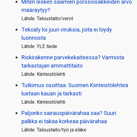
Miten lesken saamien pörssi­osakkeiden arvo
määräytyy?
Lähde: Taloustaito/verot
Tekoäly loi juuri viruksia, joita ei löydy
luonnosta
Lähde: YLE tiede
Riskirakenne parvekekaiteessa? Varmista
tarkastajan ammattitaito
Lähde: Kiinteistölehti
Tutkimus osoittaa: Suomen Kiinteistölehteä
luetaan kauan ja tarkasti
Lähde: Kiinteistölehti
Paljonko sairauspäivä­rahaa saa? Suuri
palkka ei takaa korkeaa päivärahaa
Lähde: Taloustaito/työ ja eläke