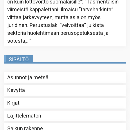
on kuin lottovoitto suomalaisille”
: “
Täsmentäisin
viimeistä kappalettani. Ilmaisu ”tarveharkinta”
viittaa järkevyyteen, mutta asia on myös
juridinen. Perustuslaki ”velvoittaa” julkista
sektoria huolehtimaan perusopetuksesta ja
sotesta,…
”
SISÄLTÖ
Asunnot ja metsä
Kevyttä
Kirjat
Lajittelematon
Salkun rakenne