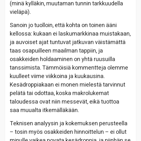
(minä kylläkin, muutaman tunnin tarkkuudella
vieläpä).
Sanoin jo tuolloin, että kohta on toinen ääni
kellossa: kukaan ei laskumarkkinaa muistakaan,
ja auvoiset ajat tuntuvat jatkuvan väistämättä
taas osapuilleen maailman tappiin, ja
osakkeiden holdaaminen on yhtä ruusuilla
tanssimista. Tämmöisiä kommentteja olemme
kuulleet viime viikkoina ja kuukausina.
Kesädroppiakaan ei monen mielestä tarvinnut
pelätä tai odottaa, koska makrolukemat
taloudessa ovat niin messevät, eikä tuottoa
saa muualta itkemälläkään.
Teknisen analyysin ja kokemuksen perusteella
– tosin myös osakkeiden hinnoittelun – ei ollut
minulle vaikea povata kesädroppia, ja niinhän se