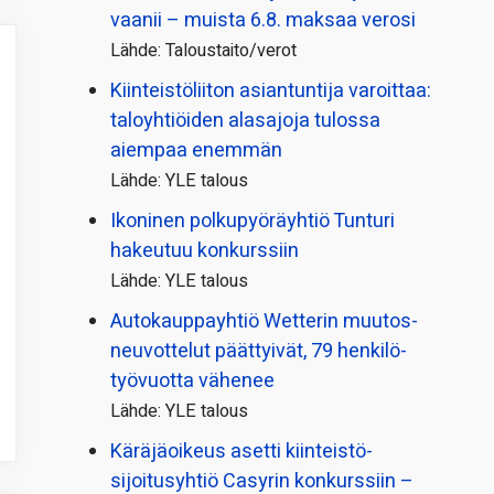
vaanii – muista 6.8. maksaa verosi
Lähde: Taloustaito/verot
Kiinteistö­liiton asiantuntija varoittaa:
taloyhtiöiden alasajoja tulossa
aiempaa enemmän
Lähde: YLE talous
Ikoninen polkupyörä­yhtiö Tunturi
hakeutuu konkurssiin
Lähde: YLE talous
Autokauppayhtiö Wetterin muutos­
neuvottelut päättyivät, 79 henkilö­
työvuotta vähenee
Lähde: YLE talous
Käräjäoikeus asetti kiinteistö­
sijoitusyhtiö Casyrin konkurssiin –