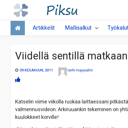
Talous
Artikkelit
Mallisalkut
Työkalu
Viidellä sentillä matkaan
09 KESÄKUUN, 2011
terhi-majasalmi
Katselin viime viikolla ruokaa laittaessani pitkä
valmennusvideon. Arkiruuankin tekeminen on yhtä 
kuulokkeet korville!