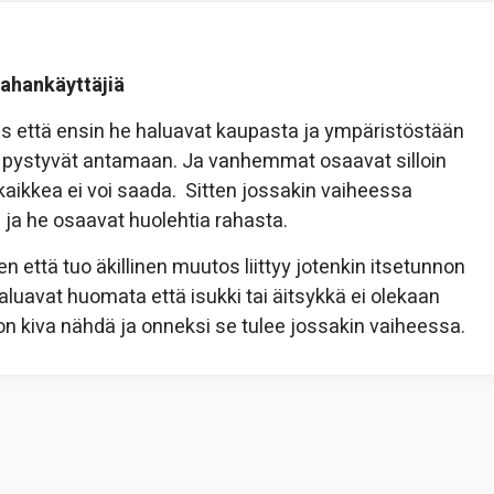
rahankäyttäjiä
s että ensin he haluavat kaupasta ja ympäristöstään
 pystyvät antamaan. Ja vanhemmat osaavat silloin
kaikkea ei voi saada. Sitten jossakin vaiheessa
ä ja he osaavat huolehtia rahasta.
että tuo äkillinen muutos liittyy jotenkin itsetunnon
aluavat huomata että isukki tai äitsykkä ei olekaan
n kiva nähdä ja onneksi se tulee jossakin vaiheessa.