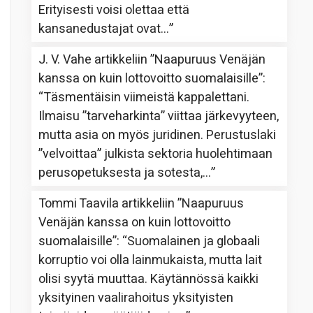
Erityisesti voisi olettaa että
kansanedustajat ovat…
”
J. V. Vahe
artikkeliin
”Naapuruus Venäjän
kanssa on kuin lottovoitto suomalaisille”
:
“
Täsmentäisin viimeistä kappalettani.
Ilmaisu ”tarveharkinta” viittaa järkevyyteen,
mutta asia on myös juridinen. Perustuslaki
”velvoittaa” julkista sektoria huolehtimaan
perusopetuksesta ja sotesta,…
”
Tommi Taavila
artikkeliin
”Naapuruus
Venäjän kanssa on kuin lottovoitto
suomalaisille”
: “
Suomalainen ja globaali
korruptio voi olla lainmukaista, mutta lait
olisi syytä muuttaa. Käytännössä kaikki
yksityinen vaalirahoitus yksityisten