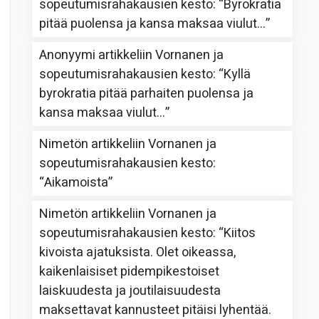
sopeutumisrahakausien kesto
: “
Byrokratia
pitää puolensa ja kansa maksaa viulut…
”
Anonyymi
artikkeliin
Vornanen ja
sopeutumisrahakausien kesto
: “
Kyllä
byrokratia pitää parhaiten puolensa ja
kansa maksaa viulut…
”
Nimetön
artikkeliin
Vornanen ja
sopeutumisrahakausien kesto
:
“
Aikamoista
”
Nimetön
artikkeliin
Vornanen ja
sopeutumisrahakausien kesto
: “
Kiitos
kivoista ajatuksista. Olet oikeassa,
kaikenlaisiset pidempikestoiset
laiskuudesta ja joutilaisuudesta
maksettavat kannusteet pitäisi lyhentää.