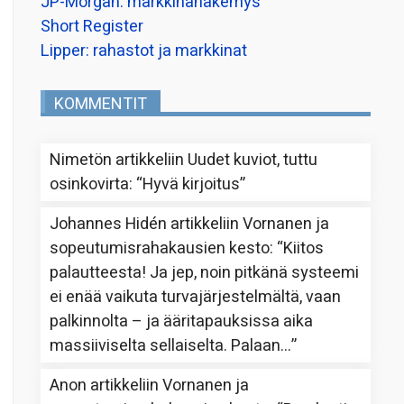
JP-Morgan: markkinanäkemys
Short Register
Lipper: rahastot ja markkinat
KOMMENTIT
Nimetön
artikkeliin
Uudet kuviot, tuttu
osinkovirta
: “
Hyvä kirjoitus
”
Johannes Hidén
artikkeliin
Vornanen ja
sopeutumisrahakausien kesto
: “
Kiitos
palautteesta! Ja jep, noin pitkänä systeemi
ei enää vaikuta turvajärjestelmältä, vaan
palkinnolta – ja ääritapauksissa aika
massiiviselta sellaiselta. Palaan…
”
Anon
artikkeliin
Vornanen ja