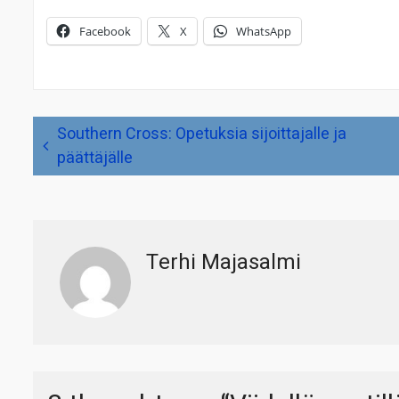
Facebook
X
WhatsApp
Artikkelien
Southern Cross: Opetuksia sijoittajalle ja
selaus
päättäjälle
Terhi Majasalmi