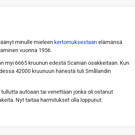
 jäänyt minulle mieleen
kertomuksestaan
elämänsä
staminen vuonna 1956.
 hän myi 6665 kruunun edestä Scanian osakkeitaan. Kun
dessa 42000 kruunuun hänestä tuli Smålandin
 tullutta autoaan tai venettään jonka oli ostanut
ta. Nyt taitaa harmitukset olla loppunut.