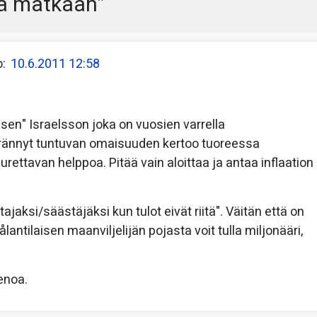
llä matkaan
”
:
10.6.2011 12:58
nsen" Israelsson joka on vuosien varrella
rännyt tuntuvan omaisuuden kertoo tuoreessa
rettavan helppoa. Pitää vain aloittaa ja antaa inflaation
tajaksi/säästäjäksi kun tulot eivät riitä". Väitän että on
ntilaisen maanviljelijän pojasta voit tulla miljonääri,
enoa.