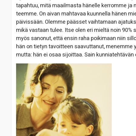
tapahtuu, mitä maailmasta hänelle kerromme ja 
teemme. On aivan mahtavaa kuunnella hänen miett
päivissään. Olemme päässet vaihtamaan ajatuksi
mikä vastaan tulee. Itse olen eri mieltä noin 90% 
myös sanonut, että ensin raha poikimaan niin sillo
hän on tietyn tavoitteen saavuttanut, menemme yh
mutta: hän ei osaa sijoittaa. Sain kunniatehtävän 