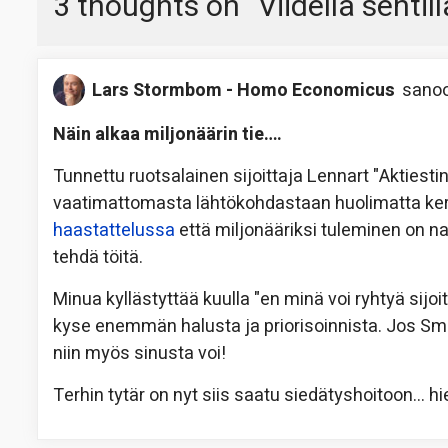
3 thoughts on “
Viidellä senti
Lars Stormbom - Homo Economicus
sanoo
Näin alkaa miljonäärin tie….
Tunnettu ruotsalainen sijoittaja Lennart "Aktiesti
vaatimattomasta lähtökohdastaan huolimatta ke
haastattelussa
että miljonääriksi tuleminen on nau
tehdä töitä.
Minua kyllästyttää kuulla "en minä voi ryhtyä sijoit
kyse enemmän halusta ja priorisoinnista. Jos Småla
niin myös sinusta voi!
Terhin tytär on nyt siis saatu siedätyshoitoon… hi