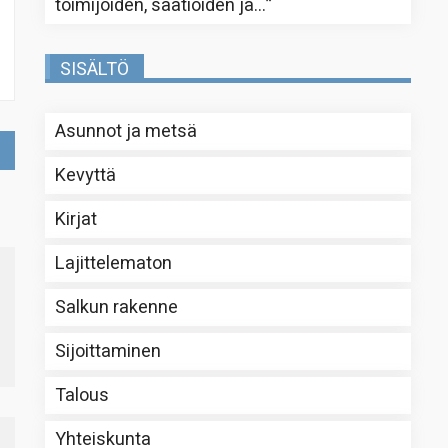
toimijoiden, säätiöiden ja…
”
SISÄLTÖ
Asunnot ja metsä
Kevyttä
Kirjat
Lajittelematon
Salkun rakenne
Sijoittaminen
Talous
Yhteiskunta