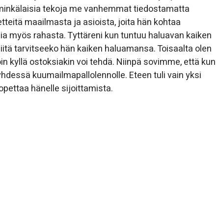
minkälaisia tekoja me vanhemmat tiedostamatta
eitä maailmasta ja asioista, joita hän kohtaa
a myös rahasta. Tyttäreni kun tuntuu haluavan kaiken
siitä tarvitseeko hän kaiken haluamansa. Toisaalta olen
in kyllä ostoksiakin voi tehdä. Niinpä sovimme, että kun
dessä kuumailmapallolennolle. Eteen tuli vain yksi
opettaa hänelle sijoittamista.