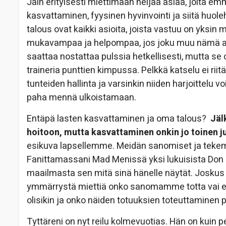
Jäin erityisesti miettimään neljää asiaa, joita
kasvattaminen, fyysinen hyvinvointi ja siitä huol
talous ovat kaikki asioita, joista vastuu on yksin 
mukavampaa ja helpompaa, jos joku muu nämä asi
saattaa nostattaa pulssia hetkellisesti, mutta se
traineria punttien kimpussa. Pelkkä katselu ei ri
tunteiden hallinta ja varsinkin niiden harjoittelu v
paha mennä ulkoistamaan.
Entäpä lasten kasvattaminen ja oma talous?
Jäl
hoitoon, mutta kasvattaminen onkin jo toinen ju
esikuva lapsellemme. Meidän sanomiset ja tekemi
Fanittamassani Mad Menissä yksi lukuisista Don D
maailmasta sen mitä sinä hänelle näytät. Joskus m
ymmärrystä miettiä onko sanomamme totta vai ei 
olisikin ja onko näiden totuuksien toteuttaminen p
Tyttäreni on nyt reilu kolmevuotias. Hän on kuin p