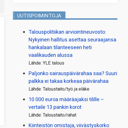
UUTISPOIMINTOJA
Talous­politiikan arviointi­neuvosto:
Nykyinen hallitus asettaa seuraajansa
hankalaan tilanteeseen heti
vaalikauden alussa
Lähde: YLE talous
Paljonko sairauspäivä­rahaa saa? Suuri
palkka ei takaa korkeaa päivärahaa
Lähde: Taloustaito/työ ja eläke
10 000 euroa määräajaksi tilille –
vertaile 13 pankin korot
Lähde: Taloustaito/rahat
Kiinteistön omistaja, viivästyskorko