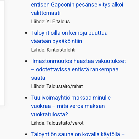
entisen Gapconin pesänselvitys alkoi
välittömästi
Lähde: YLE talous
Taloyhtiöillä on keinoja puuttua
väärään pysäköintiin
Lähde: Kiinteistölehti
Ilmastonmuutos haastaa vakuutukset
– odotettavissa entistä rankempaa
säätä
Lähde: Taloustaito/rahat
Tuulivoimayhtiö maksaa minulle
vuokraa – mitä veroa maksan
vuokratulosta?
Lähde: Taloustaito/verot
Taloyhtiön sauna on kovalla käytöllä –