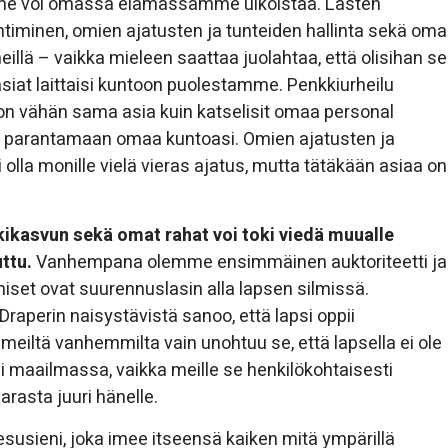
 emme voi omassa elämässämme ulkoistaa. Lasten
ehtiminen, omien ajatusten ja tunteiden hallinta sekä oma
meillä – vaikka mieleen saattaa juolahtaa, että olisihan se
at laittaisi kuntoon puolestamme. Penkkiurheilu
 on vähän sama asia kuin katselisit omaa personal
itä parantamaan omaa kuntoasi. Omien ajatusten ja
oi olla monille vielä vieras ajatus, mutta tätäkään asiaa on
kikasvun sekä omat rahat voi toki viedä muualle
ttu.
Vanhempana olemme ensimmäinen auktoriteetti ja
set ovat suurennuslasin alla lapsen silmissä.
raperin naisystävistä sanoo, että lapsi oppii
eiltä vanhemmilta vain unohtuu se, että lapsella ei ole
maailmassa, vaikka meille se henkilökohtaisesti
arasta juuri hänelle.
esusieni, joka imee itseensä kaiken mitä ympärillä