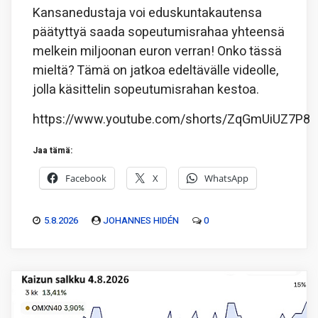
Kansanedustaja voi eduskuntakautensa
päätyttyä saada sopeutumisrahaa yhteensä
melkein miljoonan euron verran! Onko tässä
mieltä? Tämä on jatkoa edeltävälle videolle,
jolla käsittelin sopeutumisrahan kestoa.
https://www.youtube.com/shorts/ZqGmUiUZ7P8
Jaa tämä:
Facebook
X
WhatsApp
5.8.2026
JOHANNES HIDÉN
0