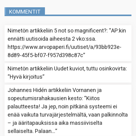
KOMMENTIT
Nimetön
artikkeliin
5 not so magnificent?
: “
AP:kin
ennätti uutisoida aiheesta 2 vko:ssa.
https://www.arvopaperi.fi/uutiset/a/93bb923e-
8d89-45f5-bf07-f957d398c87c
”
Nimetön
artikkeliin
Uudet kuviot, tuttu osinkovirta
:
“
Hyvä kirjoitus
”
Johannes Hidén
artikkeliin
Vornanen ja
sopeutumisrahakausien kesto
: “
Kiitos
palautteesta! Ja jep, noin pitkänä systeemi ei
enää vaikuta turvajärjestelmältä, vaan palkinnolta
– ja ääritapauksissa aika massiiviselta
sellaiselta. Palaan…
”