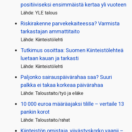
positiiviseksi ensimmäistä kertaa yli vuoteen
Lähde: YLE talous
Riskirakenne parvekekaiteessa? Varmista
tarkastajan ammattitaito
Lähde: Kiinteistölehti
Tutkimus osoittaa: Suomen Kiinteistölehteä
luetaan kauan ja tarkasti
Lähde: Kiinteistölehti
Paljonko sairauspäivä­rahaa saa? Suuri
palkka ei takaa korkeaa päivärahaa
Lähde: Taloustaito/työ ja eläke
10 000 euroa määräajaksi tilille – vertaile 13
pankin korot
Lähde: Taloustaito/rahat
Kiinteistön omistaja, viivästyskorko vaanii –