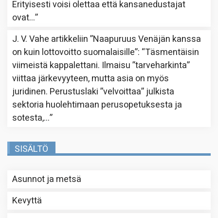
Erityisesti voisi olettaa että kansanedustajat
ovat…
”
J. V. Vahe
artikkeliin
”Naapuruus Venäjän kanssa
on kuin lottovoitto suomalaisille”
: “
Täsmentäisin
viimeistä kappalettani. Ilmaisu ”tarveharkinta”
viittaa järkevyyteen, mutta asia on myös
juridinen. Perustuslaki ”velvoittaa” julkista
sektoria huolehtimaan perusopetuksesta ja
sotesta,…
”
SISÄLTÖ
Asunnot ja metsä
Kevyttä