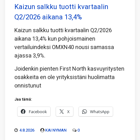
Kaizun salkku tuotti kvartaalin
Q2/2026 aikana 13,4%
Kaizun salkku tuotti kvartaalin Q2/2026
aikana 13,4% kun pohjoismainen
vertailuindeksi OMXN40 nousi samassa
ajassa 3,9%.
Joidenkin pienten First North kasvuyritysten
osakkeita en ole yrityksistäni huolimatta
onnistunut
Jaa tämä:
Facebook
X
WhatsApp
4.8.2026
KAI NYMAN
0