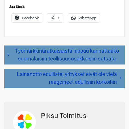
Jaa tämä:
Facebook
X
WhatsApp
Artikkelien
Työmarkkinaratkaisuista riippuu kannattaako
selaus
suomalaisiin teollisuusosakkeisiin satsata
Lainanotto edullista; yritykset eivät ole vielä
reagoineet edullisiin korkoihin
Piksu Toimitus