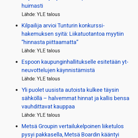
huimasti
Lähde: YLE talous
Kilpailija arvioi Tunturin konkurssi­
hakemuksen syitä: Liikatuotantoa myytiin
”hinnasta piittaamatta”
Lähde: YLE talous
Espoon kaupungin­hallitukselle esitetään yt-
neuvottelujen käynnistämistä
Lähde: YLE talous
Yli puolet uusista autoista kulkee täysin
sähköllä – halvemmat hinnat ja kallis bensa
vauhdittavat kauppaa
Lähde: YLE talous
Metsä Groupin vertailu­kelpoinen liiketulos
pysyi pakkasella, Metsä Boardin kääntyi