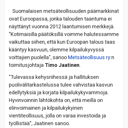
Suomalaisen metsäteollisuuden päämarkkinat
ovat Euroopassa, jonka talouden taantuma ei
näyttänyt vuonna 2012 laantumisen merkkejä.
"Kotimaisilla päätöksillä voimme halutessamme
vaikuttaa siihen, että kun Euroopan talous taas
kääntyy kasvuun, olemme kilpailukyvyssä
voittajien puolella", sanoo
Metsäteollisuus ry
:n
toimitusjohtaja
Timo Jaatinen
.
"Tulevassa kehysriihessä ja hallituksen
puolivälitarkastelussa tulee vahvistaa kasvun
edellytyksiä ja korjata kilpailukykyvammoja.
Hyvinvoinnin lähtökohta on, että meillä on
elinvoimainen ja kilpailukykyinen
vientiteollisuus, jolla on varaa investoida ja
työllistää", Jaatinen sanoo.