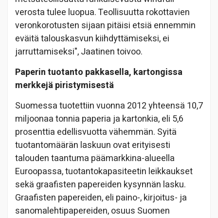
verosta tulee luopua. Teollisuutta rokottavien
veronkorotusten sijaan pitäisi etsiä ennemmin
eväitä talouskasvun kiihdyttämiseksi, ei
jarruttamiseksi", Jaatinen toivoo.
Paperin tuotanto pakkasella, kartongissa
merkkejä piristymisestä
Suomessa tuotettiin vuonna 2012 yhteensä 10,7
miljoonaa tonnia paperia ja kartonkia, eli 5,6
prosenttia edellisvuotta vähemmän. Syitä
tuotantomäärän laskuun ovat erityisesti
talouden taantuma päämarkkina-alueella
Euroopassa, tuotantokapasiteetin leikkaukset
sekä graafisten papereiden kysynnän lasku.
Graafisten papereiden, eli paino-, kirjoitus- ja
sanomalehtipapereiden, osuus Suomen