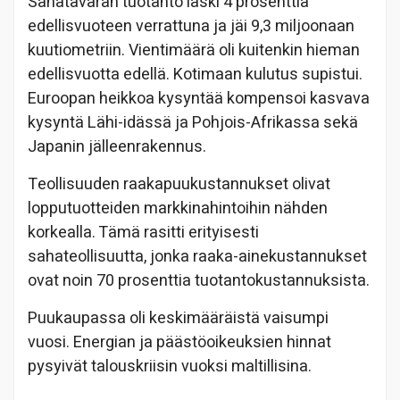
Sahatavaran tuotanto laski 4 prosenttia
edellisvuoteen verrattuna ja jäi 9,3 miljoonaan
kuutiometriin. Vientimäärä oli kuitenkin hieman
edellisvuotta edellä. Kotimaan kulutus supistui.
Euroopan heikkoa kysyntää kompensoi kasvava
kysyntä Lähi-idässä ja Pohjois-Afrikassa sekä
Japanin jälleenrakennus.
Teollisuuden raakapuukustannukset olivat
lopputuotteiden markkinahintoihin nähden
korkealla. Tämä rasitti erityisesti
sahateollisuutta, jonka raaka-ainekustannukset
ovat noin 70 prosenttia tuotantokustannuksista.
Puukaupassa oli keskimääräistä vaisumpi
vuosi. Energian ja päästöoikeuksien hinnat
pysyivät talouskriisin vuoksi maltillisina.