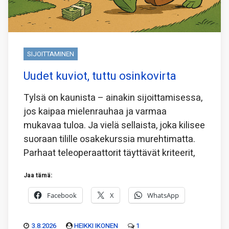
SIJOITTAMINEN
Uudet kuviot, tuttu osinkovirta
Tylsä on kaunista – ainakin sijoittamisessa,
jos kaipaa mielenrauhaa ja varmaa
mukavaa tuloa. Ja vielä sellaista, joka kilisee
suoraan tilille osakekurssia murehtimatta.
Parhaat teleoperaattorit täyttävät kriteerit,
Jaa tämä:
Facebook
X
WhatsApp
3.8.2026
HEIKKI IKONEN
1