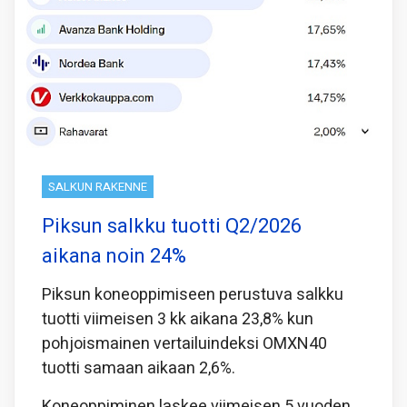
SALKUN RAKENNE
Piksun salkku tuotti Q2/2026
aikana noin 24%
Piksun koneoppimiseen perustuva salkku
tuotti viimeisen 3 kk aikana 23,8% kun
pohjoismainen vertailuindeksi OMXN40
tuotti samaan aikaan 2,6%.
Koneoppiminen laskee viimeisen 5 vuoden