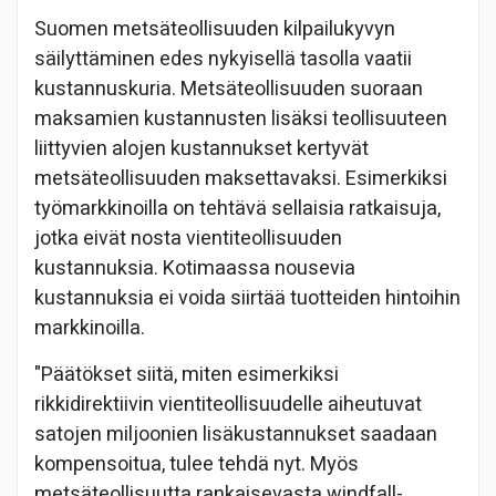
Suomen metsäteollisuuden kilpailukyvyn
säilyttäminen edes nykyisellä tasolla vaatii
kustannuskuria. Metsäteollisuuden suoraan
maksamien kustannusten lisäksi teollisuuteen
liittyvien alojen kustannukset kertyvät
metsäteollisuuden maksettavaksi. Esimerkiksi
työmarkkinoilla on tehtävä sellaisia ratkaisuja,
jotka eivät nosta vientiteollisuuden
kustannuksia. Kotimaassa nousevia
kustannuksia ei voida siirtää tuotteiden hintoihin
markkinoilla.
"Päätökset siitä, miten esimerkiksi
rikkidirektiivin vientiteollisuudelle aiheutuvat
satojen miljoonien lisäkustannukset saadaan
kompensoitua, tulee tehdä nyt. Myös
metsäteollisuutta rankaisevasta windfall-