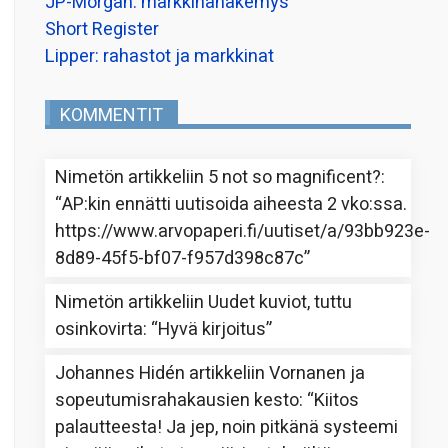
JP-Morgan: markkinanäkemys
Short Register
Lipper: rahastot ja markkinat
KOMMENTIT
Nimetön
artikkeliin
5 not so magnificent?
:
“
AP:kin ennätti uutisoida aiheesta 2 vko:ssa.
https://www.arvopaperi.fi/uutiset/a/93bb923e-
8d89-45f5-bf07-f957d398c87c
”
Nimetön
artikkeliin
Uudet kuviot, tuttu
osinkovirta
: “
Hyvä kirjoitus
”
Johannes Hidén
artikkeliin
Vornanen ja
sopeutumisrahakausien kesto
: “
Kiitos
palautteesta! Ja jep, noin pitkänä systeemi