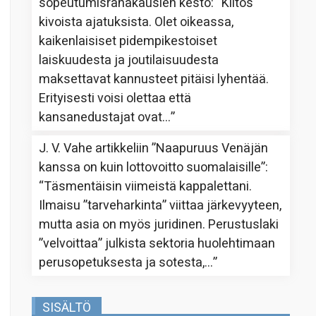
sopeutumisrahakausien kesto
: “
Kiitos
kivoista ajatuksista. Olet oikeassa,
kaikenlaisiset pidempikestoiset
laiskuudesta ja joutilaisuudesta
maksettavat kannusteet pitäisi lyhentää.
Erityisesti voisi olettaa että
kansanedustajat ovat…
”
J. V. Vahe
artikkeliin
”Naapuruus Venäjän
kanssa on kuin lottovoitto suomalaisille”
:
“
Täsmentäisin viimeistä kappalettani.
Ilmaisu ”tarveharkinta” viittaa järkevyyteen,
mutta asia on myös juridinen. Perustuslaki
”velvoittaa” julkista sektoria huolehtimaan
perusopetuksesta ja sotesta,…
”
SISÄLTÖ