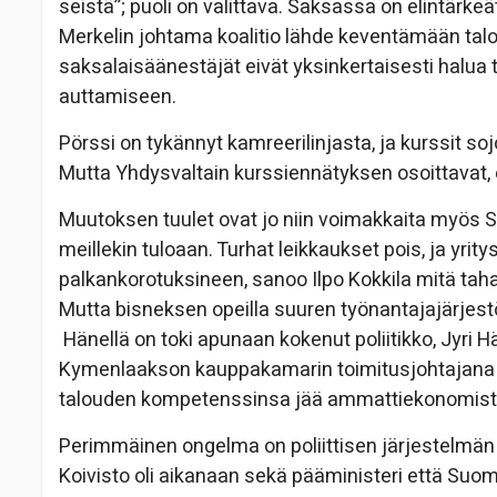
seistä”; puoli on valittava. Saksassa on elintärke
Merkelin johtama koalitio lähde keventämään talous
saksalaisäänestäjät eivät yksinkertaisesti halua
auttamiseen.
Pörssi on tykännyt kamreerilinjasta, ja kurssit soj
Mutta Yhdysvaltain kurssiennätyksen osoittavat, 
Muutoksen tuulet ovat jo niin voimakkaita myös S
meillekin tuloaan. Turhat leikkaukset pois, ja yrit
palkankorotuksineen, sanoo Ilpo Kokkila mitä taha
Mutta bisneksen opeilla suuren työnantajajärjest
Hänellä on toki apunaan kokenut poliitikko, Jyri
Kymenlaakson kauppakamarin toimitusjohtajana 1
talouden kompetenssinsa jää ammattiekonomistie
Perimmäinen ongelma on poliittisen järjestelmä
Koivisto oli aikanaan sekä pääministeri että Suom