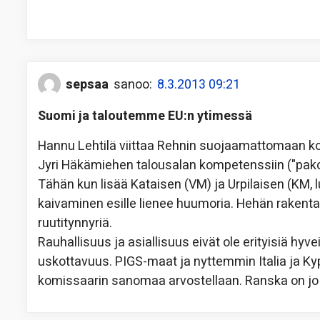
sepsaa
sanoo:
8.3.2013 09:21
Suomi ja taloutemme EU:n ytimessä
Hannu Lehtilä viittaa Rehnin suojaamattomaan k
Jyri Häkämiehen talousalan kompetenssiin ("pako
Tähän kun lisää Kataisen (VM) ja Urpilaisen (KM,
kaivaminen esille lienee huumoria. Hehän raken
ruutitynnyriä.
Rauhallisuus ja asiallisuus eivät ole erityisiä hyv
uskottavuus. PIGS-maat ja nyttemmin Italia ja Kypr
komissaarin sanomaa arvostellaan. Ranska on jo