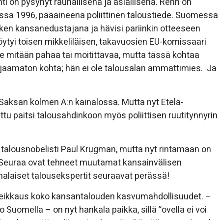
i on pysynyt rauhallisena ja asiallisena. Rehn on
rdissa 1996, pääaineena poliittinen taloustiede. Suomessa
hetken kansanedustajana ja hävisi pariinkin otteeseen
öytyi toisen mikkeliläisen, takavuosien EU-komissaari
ole mitään pahaa tai moitittavaa, mutta tässä kohtaa
aamaton kohta; hän ei ole talousalan ammattimies. Ja
 Saksan kolmen A:n kainalossa. Mutta nyt Etelä-
ttu paitsi talousahdinkoon myös poliittisen ruutitynnyrin
i talousnobelisti Paul Krugman, mutta nyt rintamaan on
. Seuraa ovat tehneet muutamat kansainvälisen
malaiset talousekspertit seuraavat perässä!
ju leikkaus koko kansantalouden kasvumahdollisuudet. –
Suomella – on nyt hankala paikka, sillä ”ovella ei voi