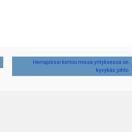
Herrapörssi kertoo missä yrityksessä on
kyvykäs johto