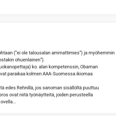
ohtaan ("ei ole talousalan ammattimies") ja myöhemmin
stakin ohuenlainen").
 luokanopettaja) ko. alan kompetenssin, Obaman
tavat paraikaa kolmen AAA-Suomessa ikiomaa
eitä edes Rehnillä, jos sanoman sisällöltä puuttuu
os ovat niitä työnäytteitä, joiden perusteella
 ovella…