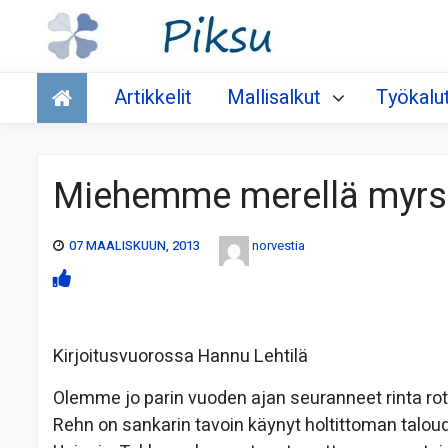
Talous
Artikkelit
Mallisalkut
Työkalu
Miehemme merellä myrs
07 MAALISKUUN, 2013
norvestia
Kirjoitusvuorossa Hannu Lehtilä
Olemme jo parin vuoden ajan seuranneet rinta rot
Rehn on sankarin tavoin käynyt holtittoman talo