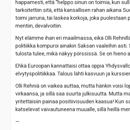
happamesti, että ”helppo sinun on toimia, kun sulla 
tarkoitettiin sitä, että kansallisen rahan aikana 
toimi jarruna, tai laskea korkoja, joka puolestaan 
mentiin, devalvoitiin.
Nyt elämme ihan eri maailmassa, eikä Olli Rehnill
politiikka kompuroi ainakin Saksan vaaleihin asti
tulosta tulee, mikä näkyy pörssissä. Se on hieno a
Ehkä Euroopan kannattaisi ottaa oppia Yhdysvalloil
elvytyspolitiikkaa. Talous lähti kasvuun ja kurssi
Olli Rehniä on vaikea auttaa, mutta hänkin voisi l
virkaansa, ja sillä saa suurta julkisuutta. Mutta m
yritettäisiin painaa positiivisuuden kaasua! Kun s
katselevat vaivautuneena muualle, sillä heillä me
—