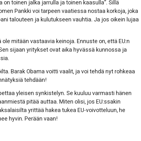
on toinen jalka jarrulla ja toinen kaasulla”. Sillä
Suomen Pankki voi tarpeen vaatiessa nostaa korkoja, joka
pani talouteen ja kulutukseen vauhtia. Ja jos oikein lujaa
ä ole mitään vastaavia keinoja. Ennuste on, että EU:n
. Sen sijaan yritykset ovat aika hyvässä kunnossa ja
sia.
ta. Barak Obama voitti vaalit, ja voi tehdä nyt rohkeaa
ennätyksiä tehdään!
opettaa yleisen synkistelyn. Se kuuluu varmasti hänen
aanmiestä pitää auttaa. Miten olisi, jos EU:ssakin
aksalaisilta yrittää hakea tukea EU-voivotteluun, he
nee hyvin. Perään vaan!