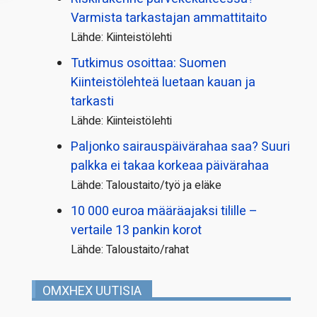
Varmista tarkastajan ammattitaito
Lähde: Kiinteistölehti
Tutkimus osoittaa: Suomen
Kiinteistölehteä luetaan kauan ja
tarkasti
Lähde: Kiinteistölehti
Paljonko sairauspäivä­rahaa saa? Suuri
palkka ei takaa korkeaa päivärahaa
Lähde: Taloustaito/työ ja eläke
10 000 euroa määräajaksi tilille –
vertaile 13 pankin korot
Lähde: Taloustaito/rahat
OMXHEX UUTISIA