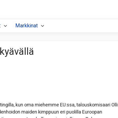
t
Markkinat
kyävällä
tingilla, kun oma miehemme EU:ssa, talouskomisaari Olli
udenhoidon maiden kimppuun eri puolilla Euroopan