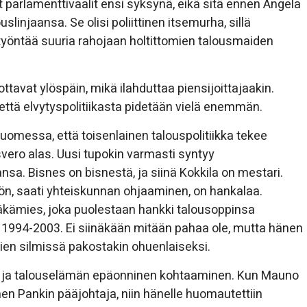
ät parlamenttivaalit ensi syksynä, eikä sitä ennen Angela
linjaansa. Se olisi poliittinen itsemurha, sillä
 työntää suuria rahojaan holtittomien talousmaiden
ottavat ylöspäin, mikä ilahduttaa piensijoittajaakin.
että elvytyspolitiikasta pidetään vielä enemmän.
uomessa, että toisenlainen talouspolitiikka tekee
ysvero alas. Uusi tupokin varmasti syntyy
nsa. Bisnes on bisnestä, ja siinä Kokkila on mestari.
ön, saati yhteiskunnan ohjaaminen, on hankalaa.
 Häkämies, joka puolestaan hankki talousoppinsa
994-2003. Ei siinäkään mitään pahaa ole, mutta hänen
n silmissä pakostakin ohuenlaiseksi.
n ja talouselämän epäonninen kohtaaminen. Kun Mauno
en Pankin pääjohtaja, niin hänelle huomautettiin