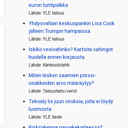
euron tuntipalkka
Lähde: YLE talous
Yhdysvaltain keskuspankin Lisa Cook
jälleen Trumpin hampaissa
Lähde: YLE talous
Iskikö vesivahinko? Kartoita vahingot
huolella ennen korjausta
Lähde: Kiinteistölehti
Miten lesken saamien pörssi­
osakkeiden arvo määräytyy?
Lähde: Taloustaito/verot
Tekoäly loi juuri viruksia, joita ei löydy
luonnosta
Lähde: YLE tiede
Riskirakenne parvekekaiteessa?