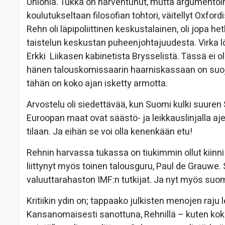
Unionia. Tukka on harventunut, mutta argumentoint
koulutukseltaan filosofian tohtori, väitellyt Oxfo
Rehn oli läpipoliittinen keskustalainen, oli jopa 
taistelun keskustan puheenjohtajuudesta. Virka l
Erkki Liikasen kabinetista Brysselistä. Tässä ei 
hänen talouskomissaarin haarniskassaan on suoj
tähän on koko ajan isketty armotta.
Arvostelu oli siedettävää, kun Suomi kulki suuren
Euroopan maat ovat säästö- ja leikkauslinjalla aje
tilaan. Ja eihän se voi olla kenenkään etu!
Rehnin harvassa tukassa on tiukimmin ollut kiinn
liittynyt myös toinen talousguru, Paul de Grauwe
valuuttarahaston IMF:n tutkijat. Ja nyt myös suo
Kritiikin ydin on; tappaako julkisten menojen ra
Kansanomaisesti sanottuna, Rehnillä – kuten koko 