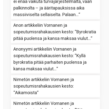
ei enää vaikuta turvajärjestelmältä, vaan
palkinnolta – ja ääritapauksissa aika
massiiviselta sellaiselta. Palaan…
”
Anon
artikkeliin
Vornanen ja
sopeutumisrahakausien kesto
: “
Byrokratia
pitää puolensa ja kansa maksaa viulut…
”
Anonyymi
artikkeliin
Vornanen ja
sopeutumisrahakausien kesto
: “
Kyllä
byrokratia pitää parhaiten puolensa ja
kansa maksaa viulut…
”
Nimetön
artikkeliin
Vornanen ja
sopeutumisrahakausien kesto
:
“
Aikamoista
”
Nimetön
artikkeliin
Vornanen ja