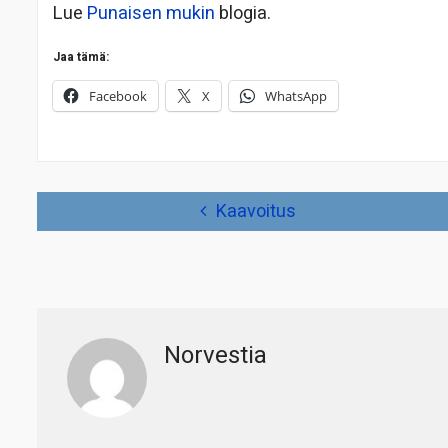
Lue
Punaisen mukin
blogia.
Jaa tämä:
Facebook
X
WhatsApp
Artikkelien
Kaavoitus
selaus
Norvestia