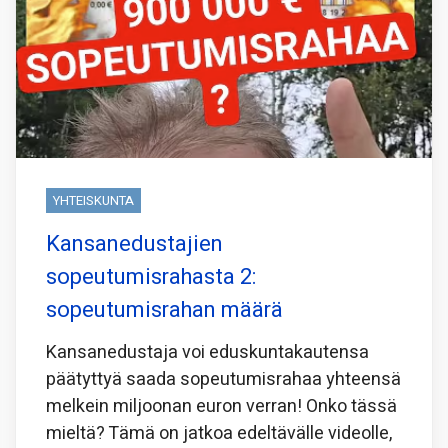
YHTEISKUNTA
Kansanedustajien
sopeutumisrahasta 2:
sopeutumisrahan määrä
Kansanedustaja voi eduskuntakautensa
päätyttyä saada sopeutumisrahaa yhteensä
melkein miljoonan euron verran! Onko tässä
mieltä? Tämä on jatkoa edeltävälle videolle,