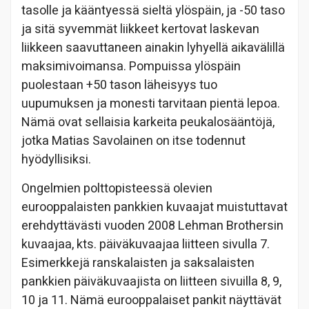
tasolle ja kääntyessä sieltä ylöspäin, ja -50 taso
ja sitä syvemmät liikkeet kertovat laskevan
liikkeen saavuttaneen ainakin lyhyellä aikavälillä
maksimivoimansa. Pompuissa ylöspäin
puolestaan +50 tason läheisyys tuo
uupumuksen ja monesti tarvitaan pientä lepoa.
Nämä ovat sellaisia karkeita peukalosääntöjä,
jotka Matias Savolainen on itse todennut
hyödyllisiksi.
Ongelmien polttopisteessä olevien
eurooppalaisten pankkien kuvaajat muistuttavat
erehdyttävästi vuoden 2008 Lehman Brothersin
kuvaajaa, kts. päiväkuvaajaa liitteen sivulla 7.
Esimerkkejä ranskalaisten ja saksalaisten
pankkien päiväkuvaajista on liitteen sivuilla 8, 9,
10 ja 11. Nämä eurooppalaiset pankit näyttävät