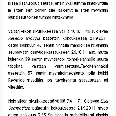
jossa osahuippua seurasi ensin yksi tumma hintakynttilä
ja sitten sen pohjan alle laskenut ja siten myynnnin
laukaissut toinen tumma hintakynttilä
Vajaan viikon sivuliikkeessä välillä 48 s. – 46 s. olevaa
Revenio Groupia
päätettiin kokouksessa 21.9.2011
ostaa salkkuun 46 sentin hinnalla mahdollisesti ainakin
seuraavaan osavuosikatsaukseen 26.10.11 asti, mutta
kuitenkin 39 sentin myyntistop- toimeksiannolla suurta
tappiota vastaan varmistettuna..Tavoitehinnaksi
asetettiin 57 sentin myyntitoimeksianto, jolla kaikki
Reveniot myydään, jos tavoitehinta saavutetaan tai
ylitetään.
Noin viikon sivuliikkeessä välillä 7,4 – 7,1 € olevaa
Exel
Compositeä
päätettiin kokouksessa 21.9.2011 myös
ostaa salkkuun 7,25 €:n hinnalla mahdollisesti ainakin