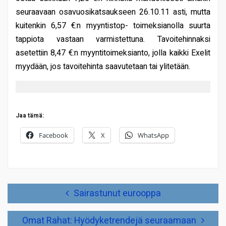
seuraavaan osavuosikatsaukseen 26.10.11 asti, mutta
kuitenkin 6,57 €:n myyntistop- toimeksianolla suurta
tappiota vastaan varmistettuna. Tavoitehinnaksi
asetettiin 8,47 €:n myyntitoimeksianto, jolla kaikki Exelit
myydään, jos tavoitehinta saavutetaan tai ylitetään.
Jaa tämä:
Facebook
X
WhatsApp
Artikkelien
Sairastunut eurooppa
selaus
Omat Rahat: Hyödyketrendejä seuraamaan