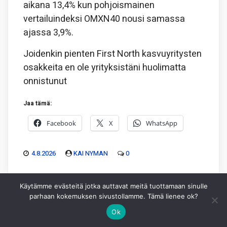
aikana 13,4% kun pohjoismainen
vertailuindeksi OMXN40 nousi samassa
ajassa 3,9%.
Joidenkin pienten First North kasvuyritysten
osakkeita en ole yrityksistäni huolimatta
onnistunut
Jaa tämä:
Facebook
X
WhatsApp
4.8.2026
KAI NYMAN
0
Käytämme evästeitä jotka auttavat meitä tuottamaan sinulle
parhaan kokemuksen sivustollamme. Tämä lienee ok?
Ok