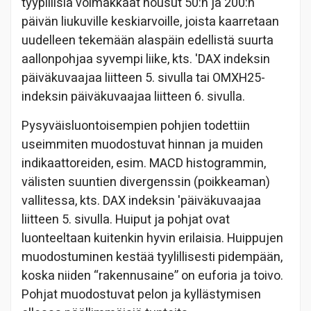
tyypillisiä voimakkaat nousut 50:n ja 200:n
päivän liukuville keskiarvoille, joista kaarretaan
uudelleen tekemään alaspäin edellistä suurta
aallonpohjaa syvempi liike, kts. 'DAX indeksin
päiväkuvaajaa
liitteen 5. sivulla tai OMXH25-
indeksin päiväkuvaajaa liitteen 6. sivulla.
Pysyväisluontoisempien pohjien todettiin
useimmiten muodostuvat hinnan ja muiden
indikaattoreiden, esim. MACD histogrammin,
välisten suuntien divergenssin (poikkeaman)
vallitessa, kts. DAX indeksin 'päiväkuvaajaa
liitteen 5. sivulla.
Huiput ja pohjat ovat
luonteeltaan kuitenkin hyvin erilaisia. Huippujen
muodostuminen kestää tyylillisesti pidempään,
koska niiden “rakennusaine” on euforia ja toivo.
Pohjat muodostuvat pelon ja kyllästymisen