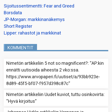
Sijoitussentimentti: Fear and Greed
Borsdata
JP-Morgan: markkinanäkemys
Short Register
Lipper: rahastot ja markkinat
KOMMENTIT
Nimetön
artikkeliin
5 not so magnificent?
: “
AP:kin
ennätti uutisoida aiheesta 2 vko:ssa.
https://www.arvopaperi.fi/uutiset/a/93bb923e-
8d89-45f5-bf07-f957d398c87c
”
Nimetön
artikkeliin
Uudet kuviot, tuttu osinkovirta
:
“
Hyvä kirjoitus
”