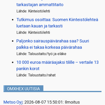
tarkastajan ammattitaito
Lähde: Kiinteistölehti
Tutkimus osoittaa: Suomen Kiinteistölehteä
luetaan kauan ja tarkasti
Lähde: Kiinteistölehti
Paljonko sairauspäivä­rahaa saa? Suuri
palkka ei takaa korkeaa päivärahaa
Lähde: Taloustaito/työ ja eläke
10 000 euroa määräajaksi tilille – vertaile 13
pankin korot
Lähde: Taloustaito/rahat
OMXHEX UUTISIA
Metso Oyj
: 2026-08-07 15:50:01: Ilmoitus