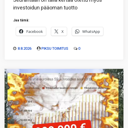
Seurantaan on tällä kertaa otettu myös
investoidun pääoman tuotto
Jaa tämä:
Facebook
X
WhatsApp
8.8.2026
PIKSU TOIMITUS
0