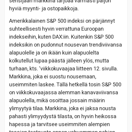
sensijaan markkina tarjoaa varmasti paljon
hyviä myynti- ja ostopaikkoja.
Amerikkalainen S&P 500 indeksi on pärjännyt
suhteellisesti hyvin verrattuna Euroopan
indekseihin, kuten DAX:iin. Kuitenkin S&P 500
indeksikin on pudonnut nousevan trendiviivansa
alapuolelle ja on ikään kuin alapuolelta
kolkutellut lupaa päästä jälleen ylös, mutta
turhaan, kts. 'viikkokuvaajaa
liitteen 12. sivulla.
Markkina, joka ei suostu nousemaan,
useimmiten laskee. Tällä hetkellä tosin S&P 500
on viikkokuvaajassa alemman kanavaviivansa
alapuolella, mikä osoittaa jossain määrin
ylimyytyä tilaa. Markkina, joka ei jaksa nousta
pahasti ylimyydystä tilasta, on hyvin heikossa
hapessa ja tarvitsee useimmiten alempien