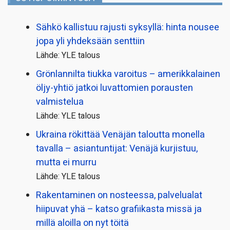
Sähkö kallistuu rajusti syksyllä: hinta nousee
jopa yli yhdeksään senttiin
Lähde: YLE talous
Grönlannilta tiukka varoitus – amerikkalainen
öljy-yhtiö jatkoi luvattomien porausten
valmistelua
Lähde: YLE talous
Ukraina rökittää Venäjän taloutta monella
tavalla – asiantuntijat: Venäjä kurjistuu,
mutta ei murru
Lähde: YLE talous
Rakentaminen on nosteessa, palvelualat
hiipuvat yhä – katso grafiikasta missä ja
millä aloilla on nyt töitä