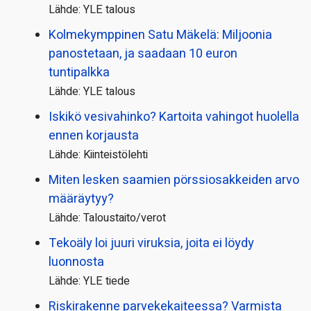
Lähde: YLE talous
Kolmekymppinen Satu Mäkelä: Miljoonia
panostetaan, ja saadaan 10 euron
tuntipalkka
Lähde: YLE talous
Iskikö vesivahinko? Kartoita vahingot huolella
ennen korjausta
Lähde: Kiinteistölehti
Miten lesken saamien pörssi­osakkeiden arvo
määräytyy?
Lähde: Taloustaito/verot
Tekoäly loi juuri viruksia, joita ei löydy
luonnosta
Lähde: YLE tiede
Riskirakenne parvekekaiteessa? Varmista