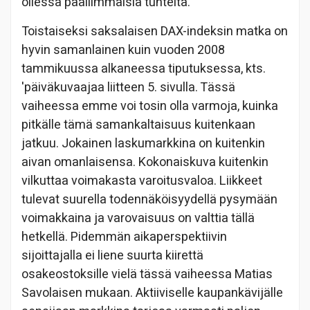
ollessa päällimmäisiä tunteita.
Toistaiseksi saksalaisen DAX-indeksin matka on
hyvin samanlainen kuin vuoden 2008
tammikuussa alkaneessa tiputuksessa, kts.
'päiväkuvaajaa
liitteen 5. sivulla.
Tässä
vaiheessa emme voi tosin olla varmoja, kuinka
pitkälle tämä samankaltaisuus kuitenkaan
jatkuu. Jokainen laskumarkkina on kuitenkin
aivan omanlaisensa. Kokonaiskuva kuitenkin
vilkuttaa voimakasta varoitusvaloa. Liikkeet
tulevat suurella todennäköisyydellä pysymään
voimakkaina ja varovaisuus on valttia tällä
hetkellä. Pidemmän aikaperspektiivin
sijoittajalla ei liene suurta kiirettä
osakeostoksille vielä tässä vaiheessa Matias
Savolaisen mukaan. Aktiiviselle kaupankävijälle