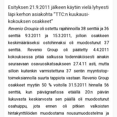
Esityksen 21.9.2011 jälkeen käytiin vielä lyhyesti
läpi kerhon asiakohta “TTC:n kuukausi-
kokouksen osakkeet”
Revenio Groupia
oli ostettu rajahinnoilla 38 senttiä ja 36
senttiä 9.3.2011 ja 15.3.2011, jolloin osakkeen
keskimääräiseksi ostohinnaksi oli muodostunut 37
senttiä.. Revenio Group oli päätetty 4.4.2011
kokouksessa pitää salkussa todennäköisesti ainakin
seuraavaan osavuosikatsaukseen 27.4.11 asti, mutta
silloin kuitenkin varmistettuna 37 sentin myyntistop-
toimeksiannolla suurta tappiota vastaan. Revenio Group
osakkeet myytiin 50 % voitolla 31.5.2011 hinnalla 56
senttiä, kun päivägraafissa etäällä 20:n päivän
liukuvasta keskiarvosta sen päällä oli muodostunut
osahuippu, jota ennen oli pitkien valkoisten
hintakynttilöiden muodostama nousumuodostelma ja