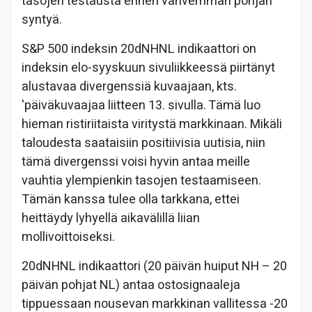
tasojen testausta ennen vahvemman pohjan
syntyä.
S&P 500 indeksin 20dNHNL indikaattori on
indeksin elo-syyskuun sivuliikkeessä piirtänyt
alustavaa divergenssiä kuvaajaan, kts.
'päiväkuvaajaa
liitteen 13. sivulla.
Tämä luo
hieman ristiriitaista viritystä markkinaan. Mikäli
taloudesta saataisiin positiivisia uutisia, niin
tämä divergenssi voisi hyvin antaa meille
vauhtia ylempienkin tasojen testaamiseen.
Tämän kanssa tulee olla tarkkana, ettei
heittäydy lyhyellä aikavälillä liian
mollivoittoiseksi.
20dNHNL indikaattori (20 päivän huiput NH – 20
päivän pohjat NL) antaa ostosignaaleja
tippuessaan nousevan markkinan vallitessa -20