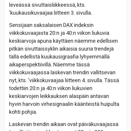
leveässä sivuttaisliikkeessä, kts.
'kuukausikuvaajaa liitteen 3. sivulla.
Sensijaan saksalaisen DAX indeksin
viikkoku
vaajasta 20:n ja 40:n viikon liukuvia
keskiarvoja apuna käyttäen näemme edellisen
pitkän sivuttaissyklin aikaisia suuria trendejä
tällä edellistä kuukausigraafia lyhyemmällä
aikaperspektiivillä. Näemme tässä
viikkokuvaajassa laskevan trendin vallitsevan
nyt, kts. 'viikkokuvaajaa
liitteen 4. sivulla. Tässä
todettiin 20:n ja 40:n viikon liukuvien
keskiarvojen leikkauksen alaspäin antavan
hyvin harvoin virhesignaalin käänteistä huipulta
kohti pohjia.
Laskevan trendin aikaan ovat päiväkuvaajassa