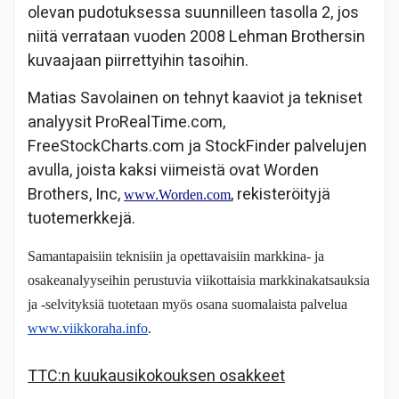
olevan pudotuksessa suunnilleen tasolla 2, jos
niitä verrataan vuoden 2008 Lehman Brothersin
kuvaajaan piirrettyihin tasoihin.
Matias Savolainen on tehnyt kaaviot ja tekniset
analyysit ProRealTime.com,
FreeStockCharts.com ja StockFinder palvelujen
avulla, joista kaksi viimeistä ovat Worden
Brothers, Inc,
, rekisteröityjä
www.Worden.com
tuotemerkkejä.
Samantapaisiin teknisiin ja opettavaisiin markkina- ja
osakeanalyyseihin perustuvia viikottaisia markkinakatsauksia
ja -selvityksiä tuotetaan myös osana suomalaista palvelua
www.viikkoraha.info
.
TTC:n kuukausikokouksen osakkeet