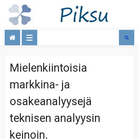
Talous
Mielenkiintoisia
markkina- ja
osakeanalyysejä
teknisen analyysin
keinoin.