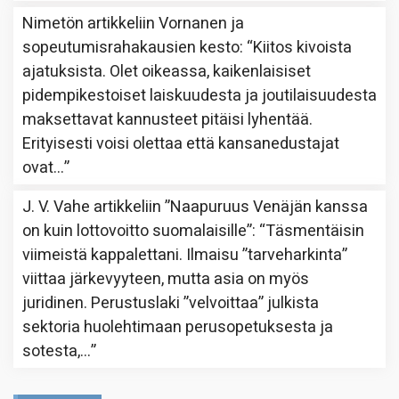
Nimetön
artikkeliin
Vornanen ja
sopeutumisrahakausien kesto
: “
Kiitos kivoista
ajatuksista. Olet oikeassa, kaikenlaisiset
pidempikestoiset laiskuudesta ja joutilaisuudesta
maksettavat kannusteet pitäisi lyhentää.
Erityisesti voisi olettaa että kansanedustajat
ovat…
”
J. V. Vahe
artikkeliin
”Naapuruus Venäjän kanssa
on kuin lottovoitto suomalaisille”
: “
Täsmentäisin
viimeistä kappalettani. Ilmaisu ”tarveharkinta”
viittaa järkevyyteen, mutta asia on myös
juridinen. Perustuslaki ”velvoittaa” julkista
sektoria huolehtimaan perusopetuksesta ja
sotesta,…
”