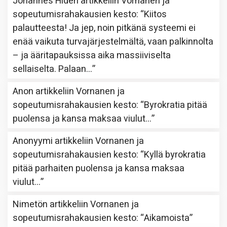
Johannes Hidén
artikkeliin
Vornanen ja
sopeutumisrahakausien kesto
: “
Kiitos
palautteesta! Ja jep, noin pitkänä systeemi ei
enää vaikuta turvajärjestelmältä, vaan palkinnolta
– ja ääritapauksissa aika massiiviselta
sellaiselta. Palaan…
”
Anon
artikkeliin
Vornanen ja
sopeutumisrahakausien kesto
: “
Byrokratia pitää
puolensa ja kansa maksaa viulut…
”
Anonyymi
artikkeliin
Vornanen ja
sopeutumisrahakausien kesto
: “
Kyllä byrokratia
pitää parhaiten puolensa ja kansa maksaa
viulut…
”
Nimetön
artikkeliin
Vornanen ja
sopeutumisrahakausien kesto
: “
Aikamoista
”