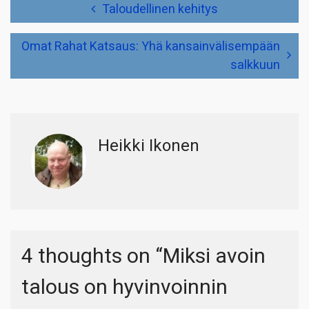
Artikkelien
Taloudellinen kehitys
selaus
Omat Rahat Katsaus: Yhä kansainvälisempään
salkkuun
Heikki Ikonen
4 thoughts on “
Miksi avoin
talous on hyvinvoinnin