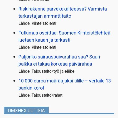
Riskirakenne parvekekaiteessa? Varmista
tarkastajan ammattitaito
Lähde: Kiinteistölehti
Tutkimus osoittaa: Suomen Kiinteistölehteä
luetaan kauan ja tarkasti
Lähde: Kiinteistölehti
Paljonko sairauspäivä­rahaa saa? Suuri
palkka ei takaa korkeaa päivärahaa
Lähde: Taloustaito/työ ja eläke
10 000 euroa määräajaksi tilille – vertaile 13
pankin korot
Lähde: Taloustaito/rahat
OMXHEX UUTISIA