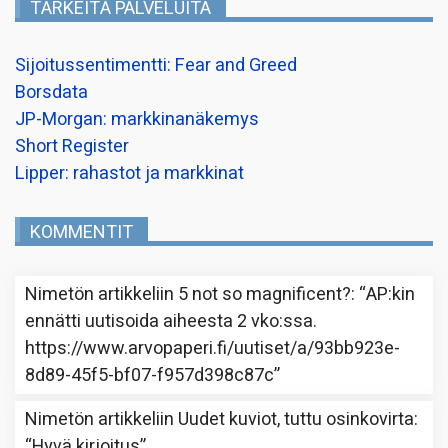
TÄRKEITÄ PALVELUITA
Sijoitussentimentti: Fear and Greed
Borsdata
JP-Morgan: markkinanäkemys
Short Register
Lipper: rahastot ja markkinat
KOMMENTIT
Nimetön
artikkeliin
5 not so magnificent?
: “
AP:kin
ennätti uutisoida aiheesta 2 vko:ssa.
https://www.arvopaperi.fi/uutiset/a/93bb923e-
8d89-45f5-bf07-f957d398c87c
”
Nimetön
artikkeliin
Uudet kuviot, tuttu osinkovirta
:
“
Hyvä kirjoitus
”