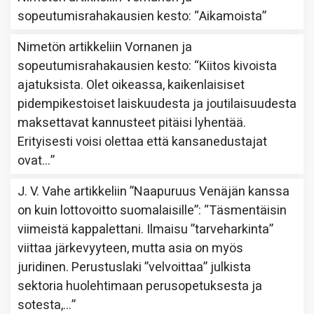
sopeutumisrahakausien kesto
: “
Aikamoista
”
Nimetön
artikkeliin
Vornanen ja
sopeutumisrahakausien kesto
: “
Kiitos kivoista
ajatuksista. Olet oikeassa, kaikenlaisiset
pidempikestoiset laiskuudesta ja joutilaisuudesta
maksettavat kannusteet pitäisi lyhentää.
Erityisesti voisi olettaa että kansanedustajat
ovat…
”
J. V. Vahe
artikkeliin
”Naapuruus Venäjän kanssa
on kuin lottovoitto suomalaisille”
: “
Täsmentäisin
viimeistä kappalettani. Ilmaisu ”tarveharkinta”
viittaa järkevyyteen, mutta asia on myös
juridinen. Perustuslaki ”velvoittaa” julkista
sektoria huolehtimaan perusopetuksesta ja
sotesta,…
”