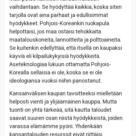
vaihdantaan. Se hyödyttää kaikkia, koska siten
tarjolla ovat aina parhaat ja edullisimmat
hyödykkeet. Pohjois-Koreankin ruokapula
helpottaisi, jos maa ostaisi tehokkaita
maatalouskoneita, lannoitteita ja polttoaineita.
Se kuitenkin edellyttää, että itsellä on kaupaksi
käyviä eli kilpailukykyisiä hyödykkeitä.
Aseteknologiaa lukuun ottamatta Pohjois-
Korealla sellaisia ei ole, koska se ei ole
ideologiansa vuoksi niihin panostanut.
Kansainvälisen kaupan tavoitteeksi mielletään
helposti vienti ja ylijäämäinen kauppa. Mutta
tuonti on yhtä tärkeää, sitä kautta taloudet
saavat suuren osan niistä hyödykkeistä, joiden
varassa elämämme pyörii. Yhdenkään
kansantalouden resurssit eivät riittäisi