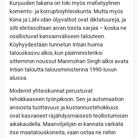
Kurjuuden takana on toki myös mafiatyylinen
komento- ja korruptioyhteiskunta. Mutta myös
Kiina ja Lähi-idän öljyvaltiot ovat diktatuureja, ja
silti elintasoltaan aivan toista sarjaa – koska ne
osallistuvat kansainväliseen talouteen.
Köyhyydestään tunnetun Intian huima
talouskasvu alkoi, kun pääministeriksi
sittemmin noussut Manmohan Singh alkoi avata
Intian taloutta talousministerinä 1990-luvun
alussa.
Modernit yhteiskunnat perustuvat
tehokkaaseen työnjakoon. Sen ja automaation
ansiosta tuottavuus ja kustannustehokkuus
ovat kasvaneet räjähdysmäisesti teollistumisen
aikakaudella. Maanviljelijän ei kannata värkätä
itse maatalouskoneita, vaan ostaa ne niihin