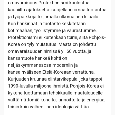
omavaraisuus.Protektionismi kuulostaa
kauniilta ajatukselta: suojellaan omaa tuotantoa
ja työpaikkoja torjumalla ulkomainen kilpailu.
Kun hankinnat ja tuotanto keskitetään
kotimaahan, työllistymme ja vaurastumme.
Protektionismi ei kuitenkaan toimi, siitä Pohjois-
Korea on tyly muistutus. Maata on johdettu
omavaraisuuden nimissä yli 60 vuotta, ja
kansantuote henkeä kohti on
neljäskymmenesosa moderniin ja
kansainväliseen Etelä-Koreaan verrattuna.
Kurjuuden kruunaa elintarvikepula, joka tappoi
1990-luvulla miljoona ihmistä. Pohjois-Korea ei
kykene tuottamaan tehokkaalle maataloudelle
välttämättömiä koneita, lannoitteita ja energiaa,
toisin kuin valheellinen ideologia väittää.