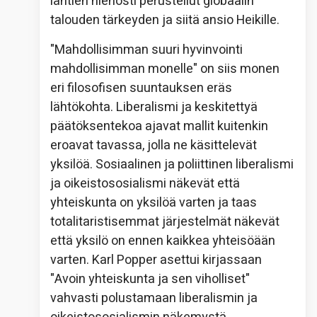
lähtien hienosti perustellut globaalin
talouden tärkeyden ja siitä ansio Heikille.
"Mahdollisimman suuri hyvinvointi
mahdollisimman monelle" on siis monen
eri filosofisen suuntauksen eräs
lähtökohta. Liberalismi ja keskitettyä
päätöksentekoa ajavat mallit kuitenkin
eroavat tavassa, jolla ne käsittelevät
yksilöä. Sosiaalinen ja poliittinen liberalismi
ja oikeistososialismi näkevät että
yhteiskunta on yksilöä varten ja taas
totalitaristisemmat järjestelmät näkevät
että yksilö on ennen kaikkea yhteisöään
varten. Karl Popper asettui kirjassaan
"Avoin yhteiskunta ja sen viholliset"
vahvasti polustamaan liberalismin ja