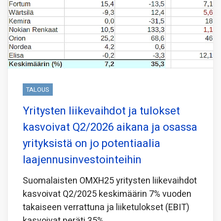
TALOUS
Yritysten liikevaihdot ja tulokset
kasvoivat Q2/2026 aikana ja osassa
yrityksistä on jo potentiaalia
laajennusinvestointeihin
Suomalaisten OMXH25 yritysten liikevaihdot
kasvoivat Q2/2025 keskimäärin 7% vuoden
takaiseen verrattuna ja liiketulokset (EBIT)
kasvoivat peräti 35%.