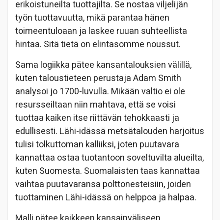
erikoistuneilta tuottajilta. Se nostaa viljelijän
työn tuottavuutta, mikä parantaa hänen
toimeentuloaan ja laskee ruuan suhteellista
hintaa. Sitä tietä on elintasomme noussut.
Sama logiikka pätee kansantalouksien välillä,
kuten taloustieteen perustaja Adam Smith
analysoi jo 1700-luvulla. Mikään valtio ei ole
resursseiltaan niin mahtava, että se voisi
tuottaa kaiken itse riittävän tehokkaasti ja
edullisesti. Lähi-idässä metsätalouden harjoitus
tulisi tolkuttoman kalliiksi, joten puutavara
kannattaa ostaa tuotantoon soveltuvilta alueilta,
kuten Suomesta. Suomalaisten taas kannattaa
vaihtaa puutavaransa polttonesteisiin, joiden
tuottaminen Lähi-idässä on helppoa ja halpaa.
Malli pätee kaikkeen kansainväliseen