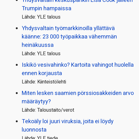
Yhdysvaltain keskuspankin Lisa Cook jälleen
Trumpin hampaissa
Lähde: YLE talous
Yhdysvaltain työmarkkinoilla yllättävä
käänne: 23 000 työpaikkaa vähemmän
heinäkuussa
Lähde: YLE talous
Iskikö vesivahinko? Kartoita vahingot huolella
ennen korjausta
Lähde: Kiinteistölehti
Miten lesken saamien pörssi­osakkeiden arvo
määräytyy?
Lähde: Taloustaito/verot
Tekoäly loi juuri viruksia, joita ei löydy
luonnosta
Lähde: YLE tiede