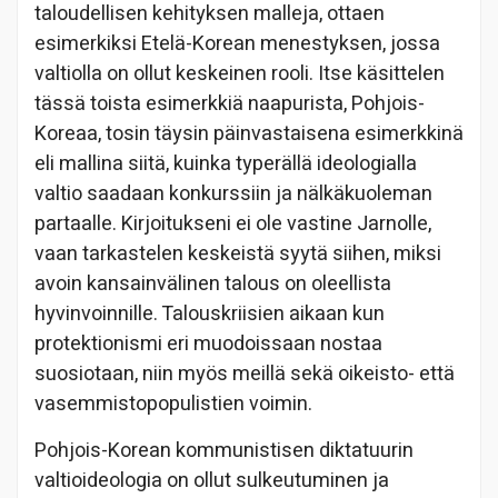
taloudellisen kehityksen malleja, ottaen
esimerkiksi Etelä-Korean menestyksen, jossa
valtiolla on ollut keskeinen rooli. Itse käsittelen
tässä toista esimerkkiä naapurista, Pohjois-
Koreaa, tosin täysin päinvastaisena esimerkkinä
eli mallina siitä, kuinka typerällä ideologialla
valtio saadaan konkurssiin ja nälkäkuoleman
partaalle. Kirjoitukseni ei ole vastine Jarnolle,
vaan tarkastelen keskeistä syytä siihen, miksi
avoin kansainvälinen talous on oleellista
hyvinvoinnille. Talouskriisien aikaan kun
protektionismi eri muodoissaan nostaa
suosiotaan, niin myös meillä sekä oikeisto- että
vasemmistopopulistien voimin.
Pohjois-Korean kommunistisen diktatuurin
valtioideologia on ollut sulkeutuminen ja