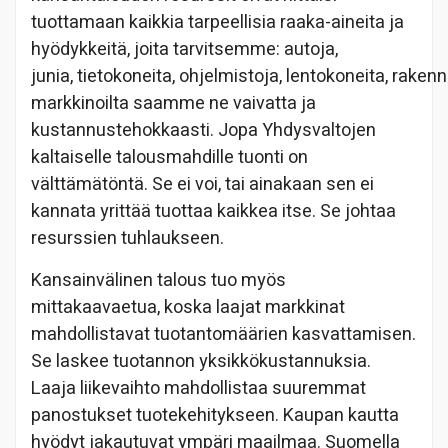
tuottamaan kaikkia tarpeellisia raaka-aineita ja
hyödykkeitä, joita tarvitsemme: autoja,
junia, tietokoneita, ohjelmistoja, lentokoneita, rake
markkinoilta saamme ne vaivatta ja
kustannustehokkaasti. Jopa Yhdysvaltojen
kaltaiselle talousmahdille tuonti on
välttämätöntä. Se ei voi, tai ainakaan sen ei
kannata yrittää tuottaa kaikkea itse. Se johtaa
resurssien tuhlaukseen.
Kansainvälinen talous tuo myös
mittakaavaetua, koska laajat markkinat
mahdollistavat tuotantomäärien kasvattamisen.
Se laskee tuotannon yksikkökustannuksia.
Laaja liikevaihto mahdollistaa suuremmat
panostukset tuotekehitykseen. Kaupan kautta
hyödyt jakautuvat ympäri maailmaa. Suomella