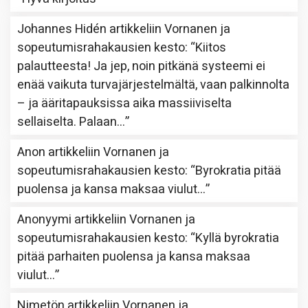
Johannes Hidén
artikkeliin
Vornanen ja
sopeutumisrahakausien kesto
: “
Kiitos
palautteesta! Ja jep, noin pitkänä systeemi ei
enää vaikuta turvajärjestelmältä, vaan palkinnolta
– ja ääritapauksissa aika massiiviselta
sellaiselta. Palaan…
”
Anon
artikkeliin
Vornanen ja
sopeutumisrahakausien kesto
: “
Byrokratia pitää
puolensa ja kansa maksaa viulut…
”
Anonyymi
artikkeliin
Vornanen ja
sopeutumisrahakausien kesto
: “
Kyllä byrokratia
pitää parhaiten puolensa ja kansa maksaa
viulut…
”
Nimetön
artikkeliin
Vornanen ja