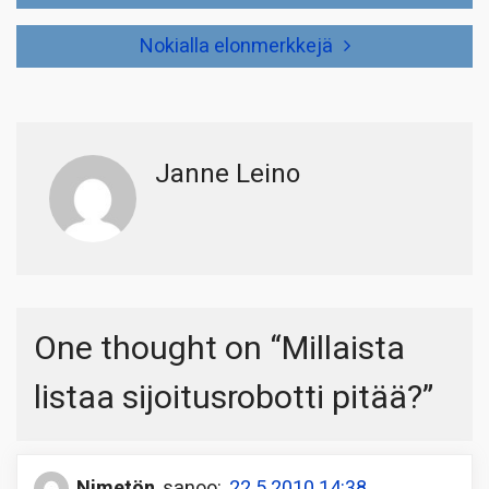
selaus
Nokialla elonmerkkejä
Janne Leino
One thought on “
Millaista
listaa sijoitusrobotti pitää?
”
Nimetön
sanoo:
22.5.2010 14:38