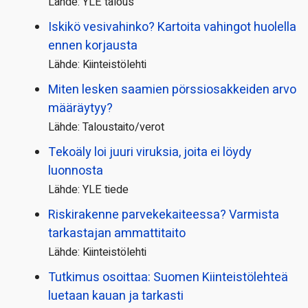
Lähde: YLE talous
Iskikö vesivahinko? Kartoita vahingot huolella
ennen korjausta
Lähde: Kiinteistölehti
Miten lesken saamien pörssi­osakkeiden arvo
määräytyy?
Lähde: Taloustaito/verot
Tekoäly loi juuri viruksia, joita ei löydy
luonnosta
Lähde: YLE tiede
Riskirakenne parvekekaiteessa? Varmista
tarkastajan ammattitaito
Lähde: Kiinteistölehti
Tutkimus osoittaa: Suomen Kiinteistölehteä
luetaan kauan ja tarkasti