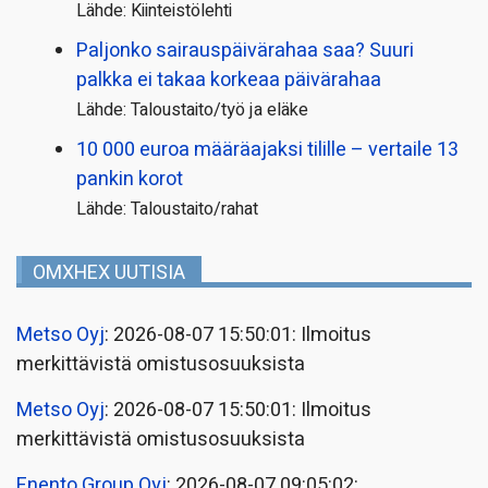
Lähde: Kiinteistölehti
Paljonko sairauspäivä­rahaa saa? Suuri
palkka ei takaa korkeaa päivärahaa
Lähde: Taloustaito/työ ja eläke
10 000 euroa määräajaksi tilille – vertaile 13
pankin korot
Lähde: Taloustaito/rahat
OMXHEX UUTISIA
Metso Oyj
: 2026-08-07 15:50:01: Ilmoitus
merkittävistä omistusosuuksista
Metso Oyj
: 2026-08-07 15:50:01: Ilmoitus
merkittävistä omistusosuuksista
Enento Group Oyj
: 2026-08-07 09:05:02: