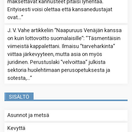
maksettavat kannusteet pitäisi lyhentää.
Erityisesti voisi olettaa että kansanedustajat
ovat…
”
J. V. Vahe
artikkeliin
”Naapuruus Venäjän kanssa
on kuin lottovoitto suomalaisille”
: “
Täsmentäisin
viimeistä kappalettani. Ilmaisu ”tarveharkinta”
viittaa järkevyyteen, mutta asia on myös
juridinen. Perustuslaki ”velvoittaa” julkista
sektoria huolehtimaan perusopetuksesta ja
sotesta,…
”
SISÄLTÖ
Asunnot ja metsä
Kevyttä