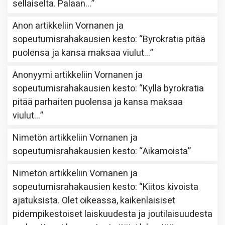
sellaiselta. Palaan…
”
Anon
artikkeliin
Vornanen ja
sopeutumisrahakausien kesto
: “
Byrokratia pitää
puolensa ja kansa maksaa viulut…
”
Anonyymi
artikkeliin
Vornanen ja
sopeutumisrahakausien kesto
: “
Kyllä byrokratia
pitää parhaiten puolensa ja kansa maksaa
viulut…
”
Nimetön
artikkeliin
Vornanen ja
sopeutumisrahakausien kesto
: “
Aikamoista
”
Nimetön
artikkeliin
Vornanen ja
sopeutumisrahakausien kesto
: “
Kiitos kivoista
ajatuksista. Olet oikeassa, kaikenlaisiset
pidempikestoiset laiskuudesta ja joutilaisuudesta