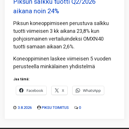
Piksun salkku tuotti Q2/2026
aikana noin 24%
Piksun koneoppimiseen perustuva salkku
tuotti viimeisen 3 kk aikana 23,8% kun
pohjoismainen vertailuindeksi OMXN40
tuotti samaan aikaan 2,6%.
Koneoppiminen laskee viimeisen 5 vuoden
perusteella minkälainen yhdistelmä
Jaa tämä:
Facebook
X
WhatsApp
3.8.2026
PIKSU TOIMITUS
0