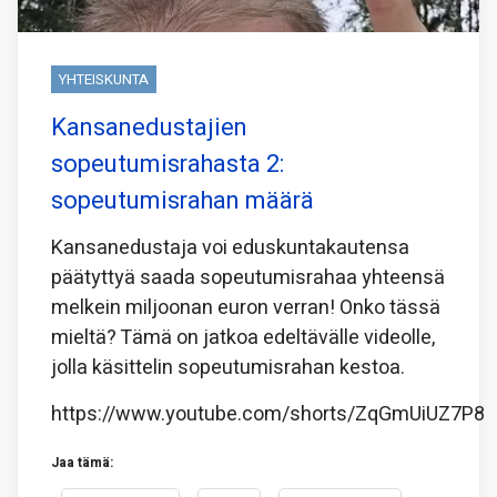
YHTEISKUNTA
Kansanedustajien
sopeutumisrahasta 2:
sopeutumisrahan määrä
Kansanedustaja voi eduskuntakautensa
päätyttyä saada sopeutumisrahaa yhteensä
melkein miljoonan euron verran! Onko tässä
mieltä? Tämä on jatkoa edeltävälle videolle,
jolla käsittelin sopeutumisrahan kestoa.
https://www.youtube.com/shorts/ZqGmUiUZ7P8
Jaa tämä: