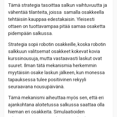
Tämä strategia tasoittaa salkun vaihtuvuutta ja
vähentää tilanteita, joissa
samalla osakkeella
tehtäisiin kauppaa edestakaisin. Yleisesti
ottaen on tuottavampaa pitää samaa osaketta
pidempään salkussa.
Strategia sopii robotin osakkeille, koska robotin
salkkuun valitsemat osakkeet kokevat kovia
kurssinousuja, mutta vastaavasti laskut ovat
suuret. Ilman tätä mekanismia herkemmin
myytäisiin osake laskun jälkeen, kun monessa
tapauksessa tulee positiivinen rekyyli
seuraavana nousupäivänä.
Tämä mekanismi aiheuttaa myös sen, että eri
ajankohtana aloitetussa salkussa saattaa olla
hieman eri osakkeita. Simulaatioiden