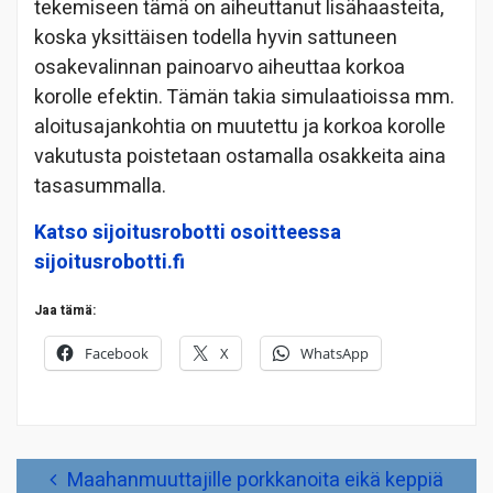
tekemiseen tämä on aiheuttanut lisähaasteita,
koska yksittäisen todella hyvin sattuneen
osakevalinnan painoarvo aiheuttaa korkoa
korolle efektin. Tämän takia simulaatioissa mm.
aloitusajankohtia on muutettu ja korkoa korolle
vakutusta poistetaan ostamalla osakkeita aina
tasasummalla.
Katso sijoitusrobotti osoitteessa
sijoitusrobotti.fi
Jaa tämä:
Facebook
X
WhatsApp
Artikkelien
Maahanmuuttajille porkkanoita eikä keppiä