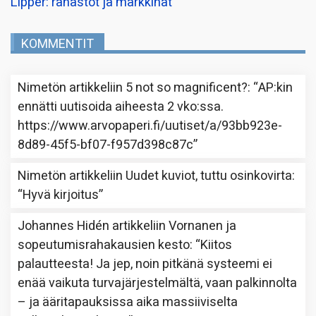
Lipper: rahastot ja markkinat
KOMMENTIT
Nimetön
artikkeliin
5 not so magnificent?
: “
AP:kin
ennätti uutisoida aiheesta 2 vko:ssa.
https://www.arvopaperi.fi/uutiset/a/93bb923e-
8d89-45f5-bf07-f957d398c87c
”
Nimetön
artikkeliin
Uudet kuviot, tuttu osinkovirta
:
“
Hyvä kirjoitus
”
Johannes Hidén
artikkeliin
Vornanen ja
sopeutumisrahakausien kesto
: “
Kiitos
palautteesta! Ja jep, noin pitkänä systeemi ei
enää vaikuta turvajärjestelmältä, vaan palkinnolta
– ja ääritapauksissa aika massiiviselta