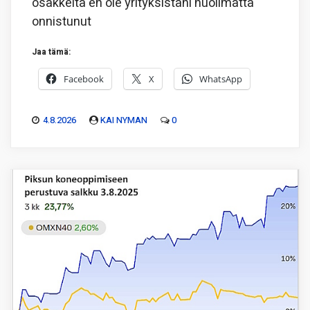
osakkeita en ole yrityksistäni huolimatta
onnistunut
Jaa tämä:
Facebook
X
WhatsApp
4.8.2026
KAI NYMAN
0