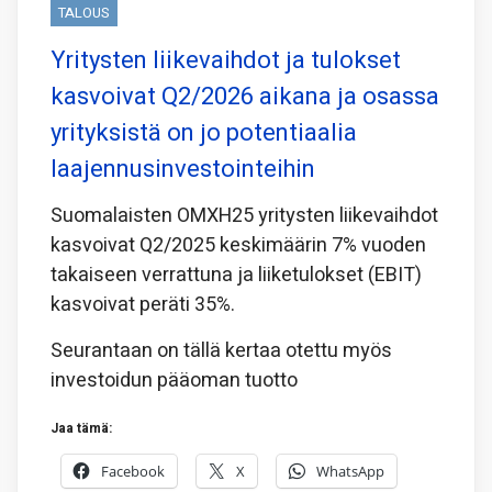
TALOUS
Yritysten liikevaihdot ja tulokset
kasvoivat Q2/2026 aikana ja osassa
yrityksistä on jo potentiaalia
laajennusinvestointeihin
Suomalaisten OMXH25 yritysten liikevaihdot
kasvoivat Q2/2025 keskimäärin 7% vuoden
takaiseen verrattuna ja liiketulokset (EBIT)
kasvoivat peräti 35%.
Seurantaan on tällä kertaa otettu myös
investoidun pääoman tuotto
Jaa tämä:
Facebook
X
WhatsApp