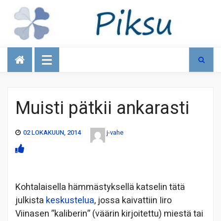
Talous
Muisti pätkii ankarasti
02 LOKAKUUN, 2014
j-vahe
Kohtalaisella hämmästyksellä katselin tätä
julkista
keskustelua
, jossa kaivattiin Iiro
Viinasen ”kaliberin” (väärin kirjoitettu) miestä tai