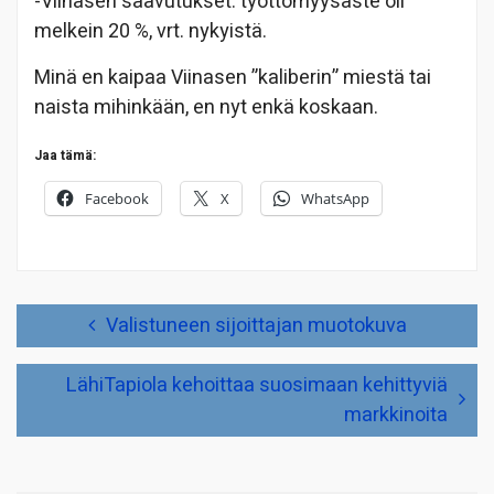
-Viinasen saavutukset: työttömyysaste oli
melkein 20 %, vrt. nykyistä.
Minä en kaipaa Viinasen ”kaliberin” miestä tai
naista mihinkään, en nyt enkä koskaan.
Jaa tämä:
Facebook
X
WhatsApp
Artikkelien
Valistuneen sijoittajan muotokuva
selaus
LähiTapiola kehoittaa suosimaan kehittyviä
markkinoita