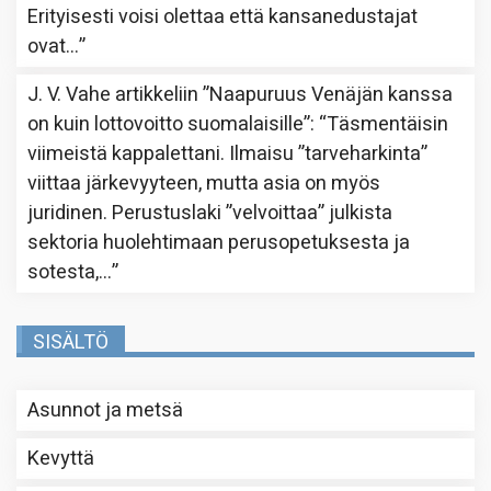
Erityisesti voisi olettaa että kansanedustajat
ovat…
”
J. V. Vahe
artikkeliin
”Naapuruus Venäjän kanssa
on kuin lottovoitto suomalaisille”
: “
Täsmentäisin
viimeistä kappalettani. Ilmaisu ”tarveharkinta”
viittaa järkevyyteen, mutta asia on myös
juridinen. Perustuslaki ”velvoittaa” julkista
sektoria huolehtimaan perusopetuksesta ja
sotesta,…
”
SISÄLTÖ
Asunnot ja metsä
Kevyttä