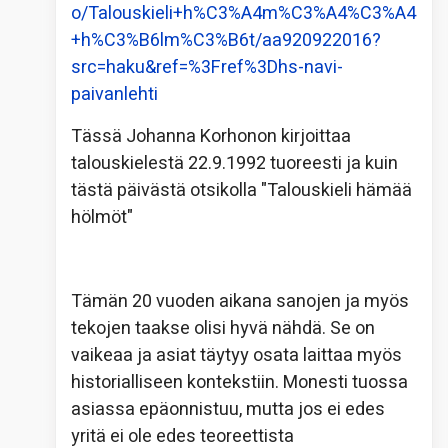
o/Talouskieli+h%C3%A4m%C3%A4%C3%A4
+h%C3%B6lm%C3%B6t/aa920922016?
src=haku&ref=%3Fref%3Dhs-navi-
paivanlehti
Tässä Johanna Korhonon kirjoittaa
talouskielestä 22.9.1992 tuoreesti ja kuin
tästä päivästä otsikolla "Talouskieli hämää
hölmöt"
Tämän 20 vuoden aikana sanojen ja myös
tekojen taakse olisi hyvä nähdä. Se on
vaikeaa ja asiat täytyy osata laittaa myös
historialliseen kontekstiin. Monesti tuossa
asiassa epäonnistuu, mutta jos ei edes
yritä ei ole edes teoreettista