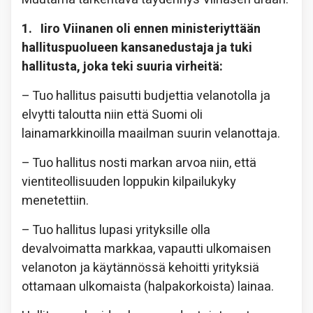
1. Iiro Viinanen oli ennen ministeriyttään
hallituspuolueen kansanedustaja ja tuki
hallitusta, joka teki suuria virheitä:
– Tuo hallitus paisutti budjettia velanotolla ja
elvytti taloutta niin että Suomi oli
lainamarkkinoilla maailman suurin velanottaja.
– Tuo hallitus nosti markan arvoa niin, että
vientiteollisuuden loppukin kilpailukyky
menetettiin.
– Tuo hallitus lupasi yrityksille olla
devalvoimatta markkaa, vapautti ulkomaisen
velanoton ja käytännössä kehoitti yrityksiä
ottamaan ulkomaista (halpakorkoista) lainaa.