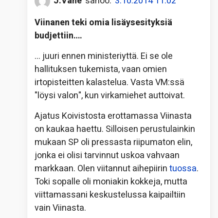
J.Vahe
sanoo:
3.10.2014 11:02
Viinanen teki omia lisäysesityksiä
budjettiin….
… juuri ennen ministeriyttä. Ei se ole
hallituksen tukemista, vaan omien
irtopisteitten kalastelua. Vasta VM:ssä
"löysi valon", kun virkamiehet auttoivat.
Ajatus Koivistosta erottamassa Viinasta
on kaukaa haettu. Silloisen perustulainkin
mukaan SP oli pressasta riipumaton elin,
jonka ei olisi tarvinnut uskoa vahvaan
markkaan. Olen viitannut aihepiirin
tuossa
.
Toki sopalle oli moniakin kokkeja, mutta
viittamassani keskustelussa kaipailtiin
vain Viinasta.