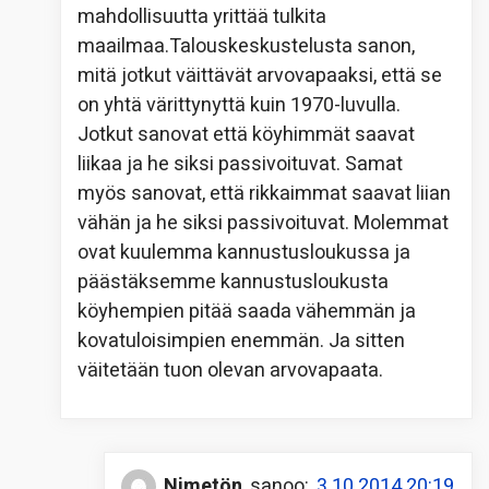
mahdollisuutta yrittää tulkita
maailmaa.Talouskeskustelusta sanon,
mitä jotkut väittävät arvovapaaksi, että se
on yhtä värittynyttä kuin 1970-luvulla.
Jotkut sanovat että köyhimmät saavat
liikaa ja he siksi passivoituvat. Samat
myös sanovat, että rikkaimmat saavat liian
vähän ja he siksi passivoituvat. Molemmat
ovat kuulemma kannustusloukussa ja
päästäksemme kannustusloukusta
köyhempien pitää saada vähemmän ja
kovatuloisimpien enemmän. Ja sitten
väitetään tuon olevan arvovapaata.
Nimetön
sanoo:
3.10.2014 20:19