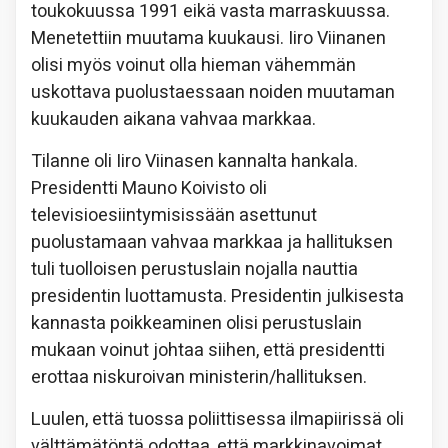
toukokuussa 1991 eikä vasta marraskuussa.
Menetettiin muutama kuukausi. Iiro Viinanen
olisi myös voinut olla hieman vähemmän
uskottava puolustaessaan noiden muutaman
kuukauden aikana vahvaa markkaa.
Tilanne oli Iiro Viinasen kannalta hankala.
Presidentti Mauno Koivisto oli
televisioesiintymisissään asettunut
puolustamaan vahvaa markkaa ja hallituksen
tuli tuolloisen perustuslain nojalla nauttia
presidentin luottamusta. Presidentin julkisesta
kannasta poikkeaminen olisi perustuslain
mukaan voinut johtaa siihen, että presidentti
erottaa niskuroivan ministerin/hallituksen.
Luulen, että tuossa poliittisessa ilmapiirissä oli
välttämätöntä odottaa, että markkinavoimat