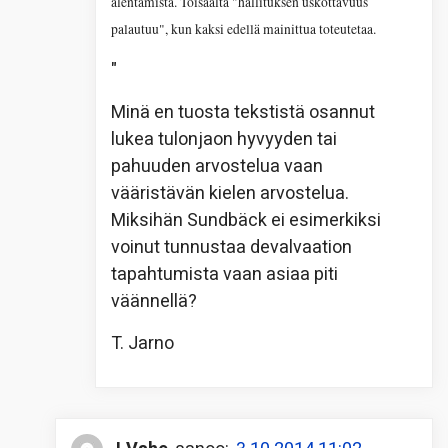
alentamista. Toisaalta "hallituksen uskottavuus
palautuu", kun kaksi edellä mainittua toteutetaa.
"
Minä en tuosta tekstistä osannut
lukea tulonjaon hyvyyden tai
pahuuden arvostelua vaan
vääristävän kielen arvostelua.
Miksihän Sundbäck ei esimerkiksi
voinut tunnustaa devalvaation
tapahtumista vaan asiaa piti
väännellä?
T. Jarno