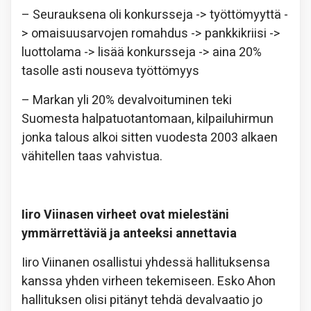
– Seurauksena oli konkursseja -> työttömyyttä -
> omaisuusarvojen romahdus -> pankkikriisi ->
luottolama -> lisää konkursseja -> aina 20%
tasolle asti nouseva työttömyys
– Markan yli 20% devalvoituminen teki
Suomesta halpatuotantomaan, kilpailuhirmun
jonka talous alkoi sitten vuodesta 2003 alkaen
vähitellen taas vahvistua.
Iiro Viinasen virheet ovat mielestäni
ymmärrettäviä ja anteeksi annettavia
Iiro Viinanen osallistui yhdessä hallituksensa
kanssa yhden virheen tekemiseen. Esko Ahon
hallituksen olisi pitänyt tehdä devalvaatio jo