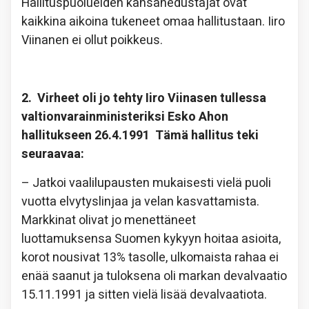
Hallituspuolueiden kansanedustajat ovat
kaikkina aikoina tukeneet omaa hallitustaan. Iiro
Viinanen ei ollut poikkeus.
2. Virheet oli jo tehty Iiro Viinasen tullessa
valtionvarainministeriksi Esko Ahon
hallitukseen 26.4.1991 Tämä hallitus teki
seuraavaa:
– Jatkoi vaalilupausten mukaisesti vielä puoli
vuotta elvytyslinjaa ja velan kasvattamista.
Markkinat olivat jo menettäneet
luottamuksensa Suomen kykyyn hoitaa asioita,
korot nousivat 13% tasolle, ulkomaista rahaa ei
enää saanut ja tuloksena oli markan devalvaatio
15.11.1991 ja sitten vielä lisää devalvaatiota.