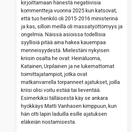
kirjoittamaan hänestä negatiivisia
kommentteja vuonna 2025 kun katsovat,
että tuo henkilö oli 2015-2016 ministerinä
ja kas, silloin meillä oli massatyöttömyys ja
ongelmia. Näissä asioissa todellisia
syyllisiä pitää aina hakea kauempaa
menneisyydestä. Mielestäni nykyisen
kriisin osalta he ovat: Heinäluoma,
Katainen, Urpilainen ja ne lukemattomat
toimittajatampiot, jotka ovat
matkanvarrella torpanneet ajatukset, joilla
kriisi olisi voitu estää tai lieventää.
Esimerkiksi tälläisestä käy se ankara
hyökkäys Matti Vanhasen kimppuun, kun
hän otti lapin laduilla esille ajatuksen
eläkeiän nostamisesta.