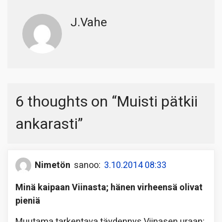
J.Vahe
6 thoughts on “
Muisti pätkii
ankarasti
”
Nimetön
sanoo:
3.10.2014 08:33
Minä kaipaan Viinasta; hänen virheensä olivat
pieniä
Muutama tarkentava täydennys Viinasen uraan: