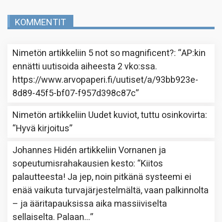
KOMMENTIT
Nimetön
artikkeliin
5 not so magnificent?
: “
AP:kin
ennätti uutisoida aiheesta 2 vko:ssa.
https://www.arvopaperi.fi/uutiset/a/93bb923e-
8d89-45f5-bf07-f957d398c87c
”
Nimetön
artikkeliin
Uudet kuviot, tuttu osinkovirta
:
“
Hyvä kirjoitus
”
Johannes Hidén
artikkeliin
Vornanen ja
sopeutumisrahakausien kesto
: “
Kiitos
palautteesta! Ja jep, noin pitkänä systeemi ei
enää vaikuta turvajärjestelmältä, vaan palkinnolta
– ja ääritapauksissa aika massiiviselta
sellaiselta. Palaan…
”