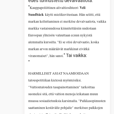
edes tunnustettu devalvaatiota.
"
Veli
Kauppapoliittinen alivaltiosihteeri
Sundbäck
käytti mielikuvitustaan. Hän selitti, että
markan kelluttaminen ei merkitse devalvaatiota, vaikka
markka vastaisuudessa kiinnitettäisiin uudestaan
Euroopan yhteisön valuuttaan ecuun nykyistä
alemmalla kurssilla. "Ei se olisi devalvaatio, koska
markan arvon määräävät markkinat eivätkä
" Tai vaikka:
viranomaiset", hän sanoi.
"
HARMILLISET ASIAT NAAMIOIDAAN
talouspolitiikan kielessä myönteisiksi.
"Valtiontalouden tasapainottaminen" tarkoittaa
suomeksi sitä, että valtion menoja leikataan muun
muassa sosiaalietuuksia karsimalla. "Palkkasopimusten
saattaminen kestävälle pohjalle" merkitsee palkkojen