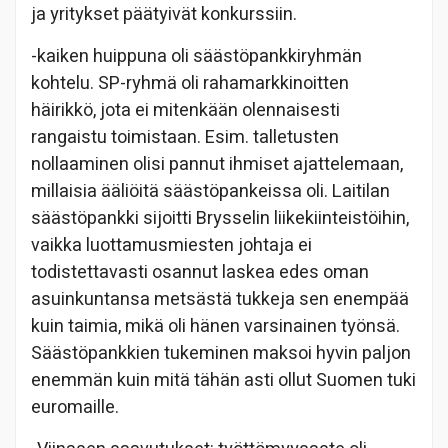
ja yritykset päätyivät konkurssiin.
-kaiken huippuna oli säästöpankkiryhmän
kohtelu. SP-ryhmä oli rahamarkkinoitten
häirikkö, jota ei mitenkään olennaisesti
rangaistu toimistaan. Esim. talletusten
nollaaminen olisi pannut ihmiset ajattelemaan,
millaisia ääliöitä säästöpankeissa oli. Laitilan
säästöpankki sijoitti Brysselin liikekiinteistöihin,
vaikka luottamusmiesten johtaja ei
todistettavasti osannut laskea edes oman
asuinkuntansa metsästä tukkeja sen enempää
kuin taimia, mikä oli hänen varsinainen työnsä.
Säästöpankkien tukeminen maksoi hyvin paljon
enemmän kuin mitä tähän asti ollut Suomen tuki
euromaille.