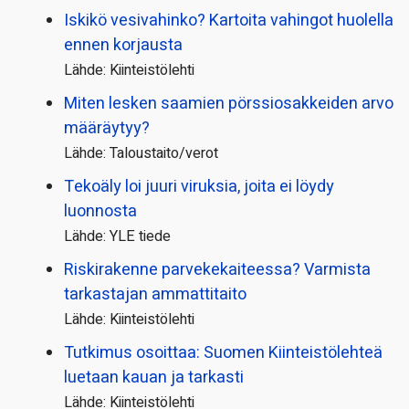
Iskikö vesivahinko? Kartoita vahingot huolella
ennen korjausta
Lähde: Kiinteistölehti
Miten lesken saamien pörssi­osakkeiden arvo
määräytyy?
Lähde: Taloustaito/verot
Tekoäly loi juuri viruksia, joita ei löydy
luonnosta
Lähde: YLE tiede
Riskirakenne parvekekaiteessa? Varmista
tarkastajan ammattitaito
Lähde: Kiinteistölehti
Tutkimus osoittaa: Suomen Kiinteistölehteä
luetaan kauan ja tarkasti
Lähde: Kiinteistölehti