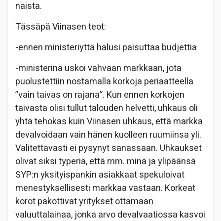
naista.
Tässäpä Viinasen teot:
-ennen ministeriyttä halusi paisuttaa budjettia
-ministerinä uskoi vahvaan markkaan, jota
puolustettiin nostamalla korkoja periaatteella
”vain taivas on rajana”. Kun ennen korkojen
taivasta olisi tullut talouden helvetti, uhkaus oli
yhtä tehokas kuin Viinasen uhkaus, että markka
devalvoidaan vain hänen kuolleen ruumiinsa yli.
Valitettavasti ei pysynyt sanassaan. Uhkaukset
olivat siksi typeriä, että mm. minä ja ylipäänsä
SYP:n yksityispankin asiakkaat spekuloivat
menestyksellisesti markkaa vastaan. Korkeat
korot pakottivat yritykset ottamaan
valuuttalainaa, jonka arvo devalvaatiossa kasvoi