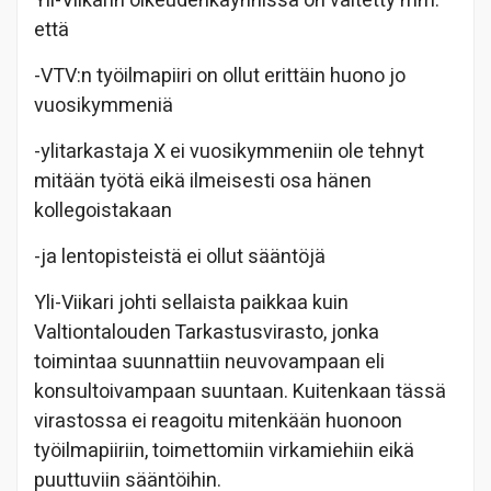
Yli-Viikarin oikeudenkäynnissä on väitetty mm.
että
-VTV:n työilmapiiri on ollut erittäin huono jo
vuosikymmeniä
-ylitarkastaja X ei vuosikymmeniin ole tehnyt
mitään työtä eikä ilmeisesti osa hänen
kollegoistakaan
-ja lentopisteistä ei ollut sääntöjä
Yli-Viikari johti sellaista paikkaa kuin
Valtiontalouden Tarkastusvirasto, jonka
toimintaa suunnattiin neuvovampaan eli
konsultoivampaan suuntaan. Kuitenkaan tässä
virastossa ei reagoitu mitenkään huonoon
työilmapiiriin, toimettomiin virkamiehiin eikä
puuttuviin sääntöihin.