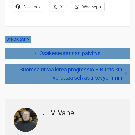
Facebook
X
WhatsApp
BYROKRATIA
Artikkelien
Osakeseurannan päivitys
selaus
Suomea riivaa kireä progressio – Ruotsikin
verottaa selvästi kevyemmin
J. V. Vahe