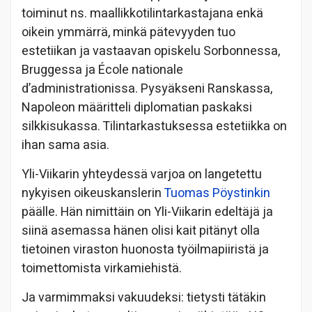
toiminut ns. maallikkotilintarkastajana enkä
oikein ymmärrä, minkä pätevyyden tuo
estetiikan ja vastaavan opiskelu Sorbonnessa,
Bruggessa ja École nationale
d’administrationissa. Pysyäkseni Ranskassa,
Napoleon määritteli diplomatian paskaksi
silkkisukassa. Tilintarkastuksessa estetiikka on
ihan sama asia.
Yli-Viikarin yhteydessä varjoa on langetettu
nykyisen oikeuskanslerin
Tuomas Pöystinkin
päälle. Hän nimittäin on Yli-Viikarin edeltäjä ja
siinä asemassa hänen olisi kait pitänyt olla
tietoinen viraston huonosta työilmapiiristä ja
toimettomista virkamiehistä.
Ja varmimmaksi vakuudeksi: tietysti tätäkin