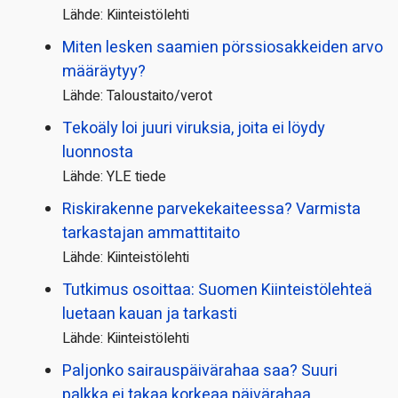
Lähde: Kiinteistölehti
Miten lesken saamien pörssi­osakkeiden arvo
määräytyy?
Lähde: Taloustaito/verot
Tekoäly loi juuri viruksia, joita ei löydy
luonnosta
Lähde: YLE tiede
Riskirakenne parvekekaiteessa? Varmista
tarkastajan ammattitaito
Lähde: Kiinteistölehti
Tutkimus osoittaa: Suomen Kiinteistölehteä
luetaan kauan ja tarkasti
Lähde: Kiinteistölehti
Paljonko sairauspäivä­rahaa saa? Suuri
palkka ei takaa korkeaa päivärahaa