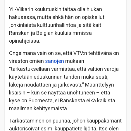
Yli-Viikarin koulutuskin taitaa olla hiukan
hakusessa, mutta ehkä hän on opiskellut
jonkinlaista kulttuurihallintoa ja sitä kait
Ranskan ja Belgian kuuluisimmissa
opinahjoissa.
Ongelmana vain on se, että VTV:n tehtävänä on
viraston omien
sanojen
mukaan
”tarkastuksellaan varmistaa, että valtion varoja
käytetään eduskunnan tahdon mukaisesti,
lakeja noudattaen ja järkevästi.” Määrittelyyn
lisäisin – kun se näyttää unohtuneen – että
kyse on Suomesta, ei Ranskasta eikä kaikista
maailman kehitysmaista.
Tarkastaminen on puuhaa, johon kauppakamarit
auktorisoivat esim. kauppatieteilijöitä. Itse olen