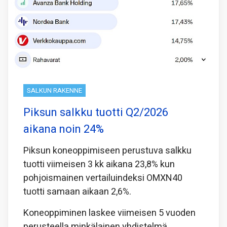
SALKUN RAKENNE
Piksun salkku tuotti Q2/2026
aikana noin 24%
Piksun koneoppimiseen perustuva salkku
tuotti viimeisen 3 kk aikana 23,8% kun
pohjoismainen vertailuindeksi OMXN40
tuotti samaan aikaan 2,6%.
Koneoppiminen laskee viimeisen 5 vuoden
perusteella minkälainen yhdistelmä