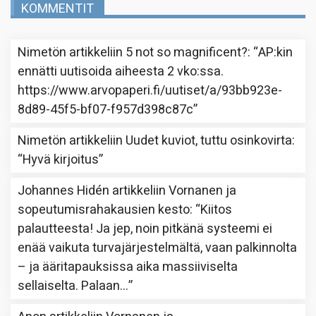
KOMMENTIT
Nimetön
artikkeliin
5 not so magnificent?
: “
AP:kin
ennätti uutisoida aiheesta 2 vko:ssa.
https://www.arvopaperi.fi/uutiset/a/93bb923e-
8d89-45f5-bf07-f957d398c87c
”
Nimetön
artikkeliin
Uudet kuviot, tuttu osinkovirta
:
“
Hyvä kirjoitus
”
Johannes Hidén
artikkeliin
Vornanen ja
sopeutumisrahakausien kesto
: “
Kiitos
palautteesta! Ja jep, noin pitkänä systeemi ei
enää vaikuta turvajärjestelmältä, vaan palkinnolta
– ja ääritapauksissa aika massiiviselta
sellaiselta. Palaan…
”