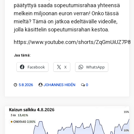
päätyttyä saada sopeutumisrahaa yhteensä
melkein miljoonan euron verran! Onko tässä
mieltä? Tämä on jatkoa edeltävälle videolle,
jolla käsittelin sopeutumisrahan kestoa.
https://www.youtube.com/shorts/ZqGmUiUZ7P8
Jaa tämä:
Facebook
X
WhatsApp
5.8.2026
JOHANNES HIDÉN
0