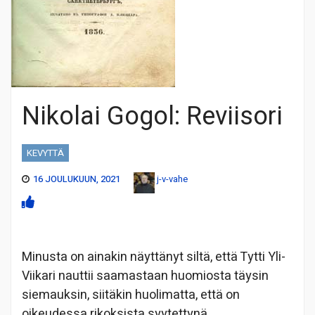
Nikolai Gogol: Reviisori
KEVYTTÄ
16 JOULUKUUN, 2021
j-v-vahe
Minusta on ainakin näyttänyt siltä, että Tytti Yli-
Viikari nauttii saamastaan huomiosta täysin
siemauksin, siitäkin huolimatta, että on
oikeudessa rikoksista syytettynä.