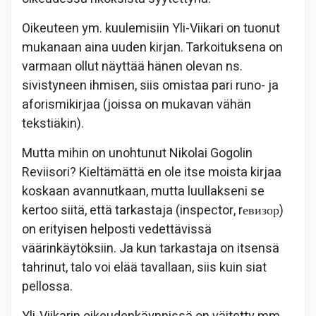
Oikeuteen ym. kuulemisiin Yli-Viikari on tuonut
mukanaan aina uuden kirjan. Tarkoituksena on
varmaan ollut näyttää hänen olevan ns.
sivistyneen ihmisen, siis omistaa pari runo- ja
aforismikirjaa (joissa on mukavan vähän
tekstiäkin).
Mutta mihin on unohtunut Nikolai Gogolin
Reviisori? Kieltämättä en ole itse moista kirjaa
koskaan avannutkaan, mutta luullakseni se
kertoo siitä, että tarkastaja (inspector, rевизор)
on erityisen helposti vedettävissä
väärinkäytöksiin. Ja kun tarkastaja on itsensä
tahrinut, talo voi elää tavallaan, siis kuin siat
pellossa.