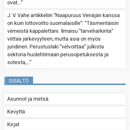
ovat…
”
J. V. Vahe
artikkeliin
”Naapuruus Venäjän kanssa
on kuin lottovoitto suomalaisille”
: “
Täsmentäisin
viimeistä kappalettani. Ilmaisu ”tarveharkinta”
viittaa järkevyyteen, mutta asia on myös
juridinen. Perustuslaki ”velvoittaa” julkista
sektoria huolehtimaan perusopetuksesta ja
sotesta,…
”
SISÄLTÖ
Asunnot ja metsä
Kevyttä
Kirjat