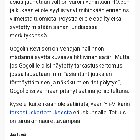
asiaa jauhetaan valtion varoin vähintään HO:een
ja kukaan ei ole syyllistynyt mihinkään ennen ns.
viimeistä tuomiota. Pöystiä ei ole epäilty eikä
syytetty mistään sanan juridisessa
merkityksessä.
Gogolin Reviisori on Venäjän hallinnon
mädännäisyyttä kuvaava fiktiivinen satiiri. Mutta
jos Gogolille olisi näytetty tarkastuskertomus,
jossa lausutaan mm. ”asiantuntijuuksien
törmäyttäminen ja näkökulmien ristipölytys”,
Gogol olisi varmaan pitänyt satiiria jo liioiteltuna.
Kyse ei kuitenkaan ole satiirista, vaan Yli-Viikarin
tarkastuskertomuksesta
eduskunnalle. Totuus
on taruakin naurettavampaa.
Jaa tämä: