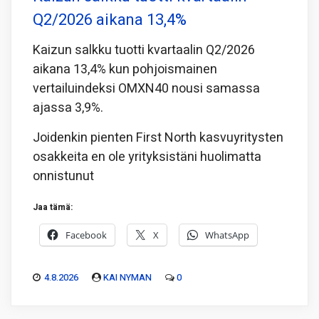
Q2/2026 aikana 13,4%
Kaizun salkku tuotti kvartaalin Q2/2026
aikana 13,4% kun pohjoismainen
vertailuindeksi OMXN40 nousi samassa
ajassa 3,9%.
Joidenkin pienten First North kasvuyritysten
osakkeita en ole yrityksistäni huolimatta
onnistunut
Jaa tämä:
Facebook
X
WhatsApp
4.8.2026
KAI NYMAN
0