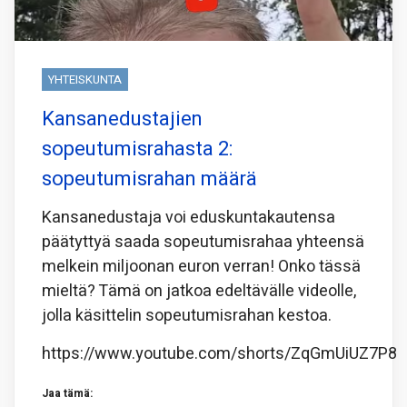
YHTEISKUNTA
Kansanedustajien
sopeutumisrahasta 2:
sopeutumisrahan määrä
Kansanedustaja voi eduskuntakautensa
päätyttyä saada sopeutumisrahaa yhteensä
melkein miljoonan euron verran! Onko tässä
mieltä? Tämä on jatkoa edeltävälle videolle,
jolla käsittelin sopeutumisrahan kestoa.
https://www.youtube.com/shorts/ZqGmUiUZ7P8
Jaa tämä: