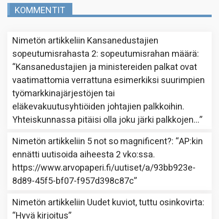
KOMMENTIT
Nimetön
artikkeliin
Kansanedustajien
sopeutumisrahasta 2: sopeutumisrahan määrä
:
“
Kansanedustajien ja ministereiden palkat ovat
vaatimattomia verrattuna esimerkiksi suurimpien
työmarkkinajärjestöjen tai
eläkevakuutusyhtiöiden johtajien palkkoihin.
Yhteiskunnassa pitäisi olla joku järki palkkojen…
”
Nimetön
artikkeliin
5 not so magnificent?
: “
AP:kin
ennätti uutisoida aiheesta 2 vko:ssa.
https://www.arvopaperi.fi/uutiset/a/93bb923e-
8d89-45f5-bf07-f957d398c87c
”
Nimetön
artikkeliin
Uudet kuviot, tuttu osinkovirta
:
“
Hyvä kirjoitus
”