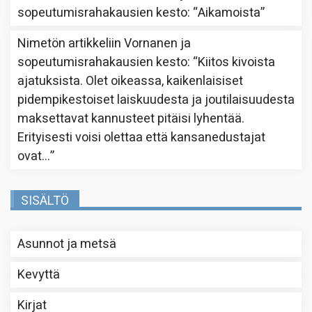
sopeutumisrahakausien kesto
: “
Aikamoista
”
Nimetön
artikkeliin
Vornanen ja
sopeutumisrahakausien kesto
: “
Kiitos kivoista
ajatuksista. Olet oikeassa, kaikenlaisiset
pidempikestoiset laiskuudesta ja joutilaisuudesta
maksettavat kannusteet pitäisi lyhentää.
Erityisesti voisi olettaa että kansanedustajat
ovat…
”
SISÄLTÖ
Asunnot ja metsä
Kevyttä
Kirjat