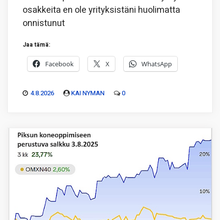
osakkeita en ole yrityksistäni huolimatta
onnistunut
Jaa tämä:
Facebook
X
WhatsApp
4.8.2026
KAI NYMAN
0