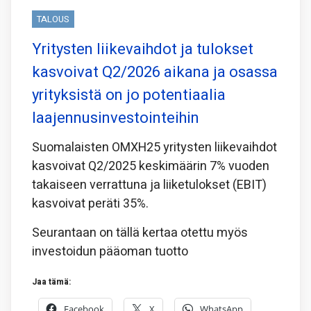
TALOUS
Yritysten liikevaihdot ja tulokset
kasvoivat Q2/2026 aikana ja osassa
yrityksistä on jo potentiaalia
laajennusinvestointeihin
Suomalaisten OMXH25 yritysten liikevaihdot
kasvoivat Q2/2025 keskimäärin 7% vuoden
takaiseen verrattuna ja liiketulokset (EBIT)
kasvoivat peräti 35%.
Seurantaan on tällä kertaa otettu myös
investoidun pääoman tuotto
Jaa tämä:
Facebook
X
WhatsApp