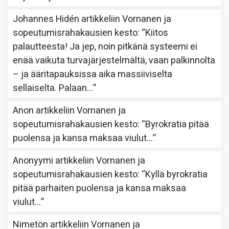
Johannes Hidén
artikkeliin
Vornanen ja
sopeutumisrahakausien kesto
: “
Kiitos
palautteesta! Ja jep, noin pitkänä systeemi ei
enää vaikuta turvajärjestelmältä, vaan palkinnolta
– ja ääritapauksissa aika massiiviselta
sellaiselta. Palaan…
”
Anon
artikkeliin
Vornanen ja
sopeutumisrahakausien kesto
: “
Byrokratia pitää
puolensa ja kansa maksaa viulut…
”
Anonyymi
artikkeliin
Vornanen ja
sopeutumisrahakausien kesto
: “
Kyllä byrokratia
pitää parhaiten puolensa ja kansa maksaa
viulut…
”
Nimetön
artikkeliin
Vornanen ja