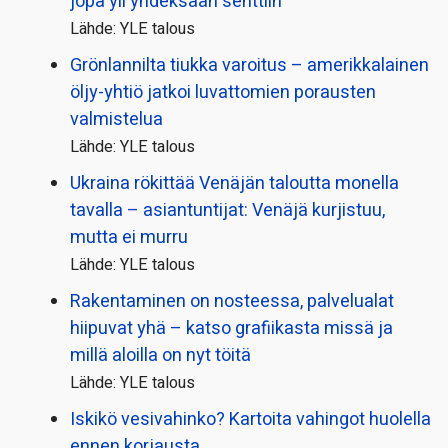
jopa yli yhdeksään senttiin
Lähde: YLE talous
Grönlannilta tiukka varoitus – amerikkalainen
öljy-yhtiö jatkoi luvattomien porausten
valmistelua
Lähde: YLE talous
Ukraina rökittää Venäjän taloutta monella
tavalla – asiantuntijat: Venäjä kurjistuu,
mutta ei murru
Lähde: YLE talous
Rakentaminen on nosteessa, palvelualat
hiipuvat yhä – katso grafiikasta missä ja
millä aloilla on nyt töitä
Lähde: YLE talous
Iskikö vesivahinko? Kartoita vahingot huolella
ennen korjausta