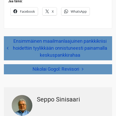
Jaa tämä:
Facebook
X
WhatsApp
Artikkelien
Ensimmäinen maailmanlaajuinen pankkikriisi
selaus
hoidettiin tyylikkään onnistuneesti painamalla
keskuspankkirahaa
Nikolai Gogol: Reviisori
Seppo Sinisaari