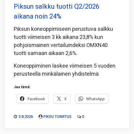
Piksun salkku tuotti Q2/2026
aikana noin 24%
Piksun koneoppimiseen perustuva salkku
tuotti viimeisen 3 kk aikana 23,8% kun
pohjoismainen vertailuindeksi OMXN40
tuotti samaan aikaan 2,6%.
Koneoppiminen laskee viimeisen 5 vuoden
perusteella minkälainen yhdistelmä
Jaa tämä:
Facebook
X
WhatsApp
3.8.2026
PIKSU TOIMITUS
0