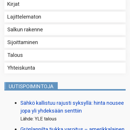
Kirjat
Lajittelematon
Salkun rakenne
Sijoittaminen
Talous
Yhteiskunta
UUTISPOIMINTOJA
Sähkö kallistuu rajusti syksyllä: hinta nousee
jopa yli yhdeksään senttiin
Lähde: YLE talous
Grönlannilta tiukka varoitus – amerikkalainen