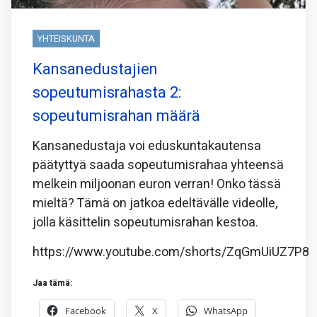
YHTEISKUNTA
Kansanedustajien
sopeutumisrahasta 2:
sopeutumisrahan määrä
Kansanedustaja voi eduskuntakautensa
päätyttyä saada sopeutumisrahaa yhteensä
melkein miljoonan euron verran! Onko tässä
mieltä? Tämä on jatkoa edeltävälle videolle,
jolla käsittelin sopeutumisrahan kestoa.
https://www.youtube.com/shorts/ZqGmUiUZ7P8
Jaa tämä:
Facebook
X
WhatsApp