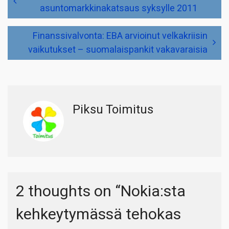
selaus
asuntomarkkinakatsaus syksylle 2011
Finanssivalvonta: EBA arvioinut velkakriisin
vaikutukset – suomalaispankit vakavaraisia
Piksu Toimitus
2 thoughts on “
Nokia:sta
kehkeytymässä tehokas