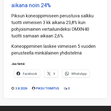
aikana noin 24%
Piksun koneoppimiseen perustuva salkku
tuotti viimeisen 3 kk aikana 23,8% kun
pohjoismainen vertailuindeksi OMXN40
tuotti samaan aikaan 2,6%.
Koneoppiminen laskee viimeisen 5 vuoden
perusteella minkälainen yhdistelmä
Jaa tämä:
Facebook
X
WhatsApp
3.8.2026
PIKSU TOIMITUS
0