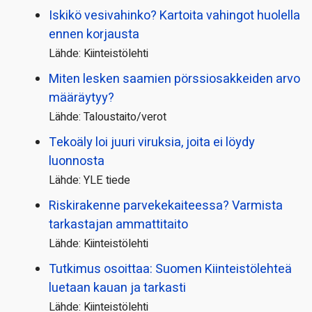
Iskikö vesivahinko? Kartoita vahingot huolella
ennen korjausta
Lähde: Kiinteistölehti
Miten lesken saamien pörssi­osakkeiden arvo
määräytyy?
Lähde: Taloustaito/verot
Tekoäly loi juuri viruksia, joita ei löydy
luonnosta
Lähde: YLE tiede
Riskirakenne parvekekaiteessa? Varmista
tarkastajan ammattitaito
Lähde: Kiinteistölehti
Tutkimus osoittaa: Suomen Kiinteistölehteä
luetaan kauan ja tarkasti
Lähde: Kiinteistölehti