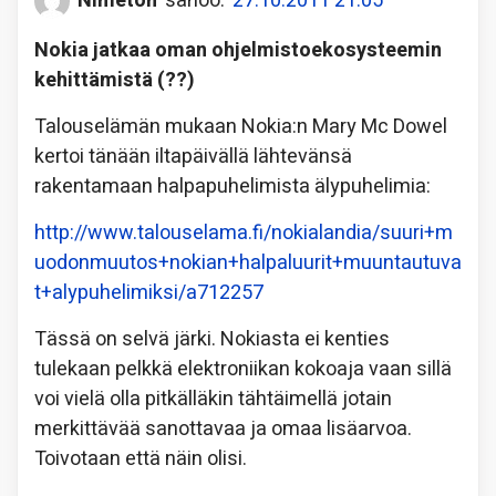
Nimetön
sanoo:
27.10.2011 21:05
Nokia jatkaa oman ohjelmistoekosysteemin
kehittämistä (??)
Talouselämän mukaan Nokia:n Mary Mc Dowel
kertoi tänään iltapäivällä lähtevänsä
rakentamaan halpapuhelimista älypuhelimia:
http://www.talouselama.fi/nokialandia/suuri+m
uodonmuutos+nokian+halpaluurit+muuntautuva
t+alypuhelimiksi/a712257
Tässä on selvä järki. Nokiasta ei kenties
tulekaan pelkkä elektroniikan kokoaja vaan sillä
voi vielä olla pitkälläkin tähtäimellä jotain
merkittävää sanottavaa ja omaa lisäarvoa.
Toivotaan että näin olisi.