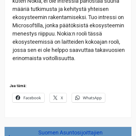
kuten Nokia, ei ole intressiä panostaa suuria
määriä tutkimusta ja kehitystä yhteisen
ekosysteemin rakentamiseksi. Tuo intressi on
Microsoftilla, jonka päätöksistä ekosysteemin
menestys riippuu. Nokia:n rooli tässä
ekosysteemissä on laitteiden kokoajan rooli,
jossa sen ei ole helppo saavuttaa takavuosien
erinomaista voitollisuutta.
Jaa tämä:
Facebook
X
WhatsApp
Artikkelien
Suomen Asuntosijoittajien