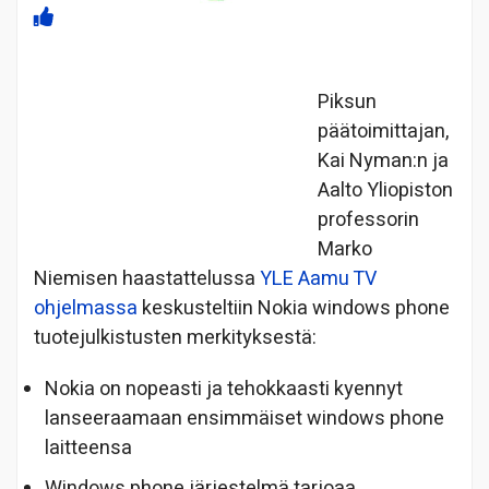
Piksun
päätoimittajan,
Kai Nyman:n ja
Aalto Yliopiston
professorin
Marko
Niemisen haastattelussa
YLE Aamu TV
ohjelmassa
keskusteltiin Nokia windows phone
tuotejulkistusten merkityksestä:
Nokia on nopeasti ja tehokkaasti kyennyt
lanseeraamaan ensimmäiset windows phone
laitteensa
Windows phone järjestelmä tarjoaa