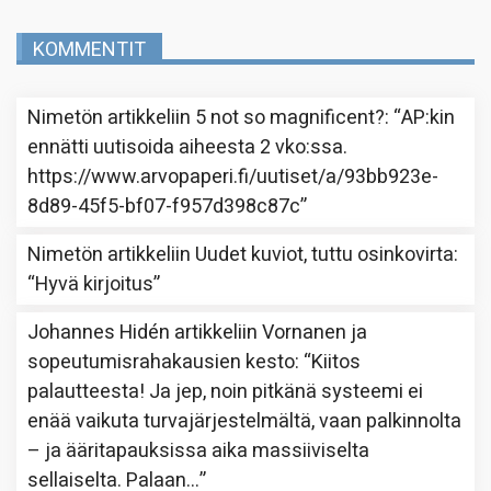
KOMMENTIT
Nimetön
artikkeliin
5 not so magnificent?
: “
AP:kin
ennätti uutisoida aiheesta 2 vko:ssa.
https://www.arvopaperi.fi/uutiset/a/93bb923e-
8d89-45f5-bf07-f957d398c87c
”
Nimetön
artikkeliin
Uudet kuviot, tuttu osinkovirta
:
“
Hyvä kirjoitus
”
Johannes Hidén
artikkeliin
Vornanen ja
sopeutumisrahakausien kesto
: “
Kiitos
palautteesta! Ja jep, noin pitkänä systeemi ei
enää vaikuta turvajärjestelmältä, vaan palkinnolta
– ja ääritapauksissa aika massiiviselta
sellaiselta. Palaan…
”