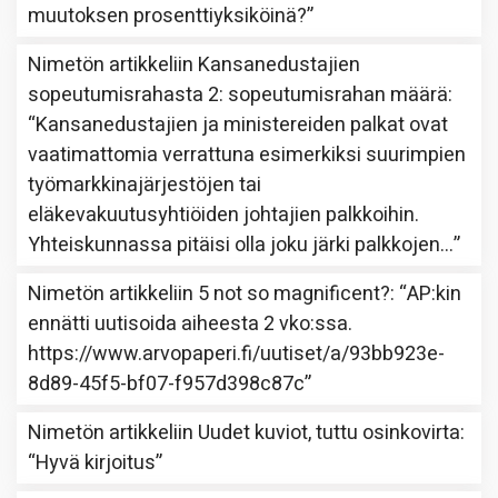
muutoksen prosenttiyksiköinä?
”
Nimetön
artikkeliin
Kansanedustajien
sopeutumisrahasta 2: sopeutumisrahan määrä
:
“
Kansanedustajien ja ministereiden palkat ovat
vaatimattomia verrattuna esimerkiksi suurimpien
työmarkkinajärjestöjen tai
eläkevakuutusyhtiöiden johtajien palkkoihin.
Yhteiskunnassa pitäisi olla joku järki palkkojen…
”
Nimetön
artikkeliin
5 not so magnificent?
: “
AP:kin
ennätti uutisoida aiheesta 2 vko:ssa.
https://www.arvopaperi.fi/uutiset/a/93bb923e-
8d89-45f5-bf07-f957d398c87c
”
Nimetön
artikkeliin
Uudet kuviot, tuttu osinkovirta
:
“
Hyvä kirjoitus
”