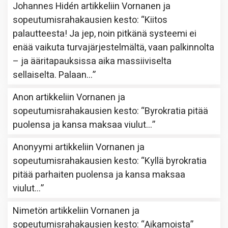
Johannes Hidén
artikkeliin
Vornanen ja
sopeutumisrahakausien kesto
: “
Kiitos
palautteesta! Ja jep, noin pitkänä systeemi ei
enää vaikuta turvajärjestelmältä, vaan palkinnolta
– ja ääritapauksissa aika massiiviselta
sellaiselta. Palaan…
”
Anon
artikkeliin
Vornanen ja
sopeutumisrahakausien kesto
: “
Byrokratia pitää
puolensa ja kansa maksaa viulut…
”
Anonyymi
artikkeliin
Vornanen ja
sopeutumisrahakausien kesto
: “
Kyllä byrokratia
pitää parhaiten puolensa ja kansa maksaa
viulut…
”
Nimetön
artikkeliin
Vornanen ja
sopeutumisrahakausien kesto
: “
Aikamoista
”