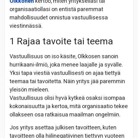
Olkkonen
kertoo, miten yritykselläsi tai
organisaatiollasi on entistä paremmat
mahdollisuudet onnistua vastuullisessa
viestinnässä.
1 Rajaa tavoite tai teema
Vastuullisuus on iso käsite, Olkkosen sanoin
hurrikaani-ilmiö, joka menee laajalle ja syvälle.
Yksi tapa viestiä vastuullisesti on ajaa tiettyä
teemaa tai tavoitetta. Näin yritys jää paremmin
yleisön mieleen.
Vastuullisuus olisi hyvä kytkeä osaksi isompaa
kokonaisuutta ja kertoa, mitä organisaatio tekee
ollakseen osa ratkaisua maailman ongelmiin.
Jos yritys asettaa julkisen tavoitteen, kuten
tavoitteen olla hiilinegatiivinen tiettyyn vuoteen