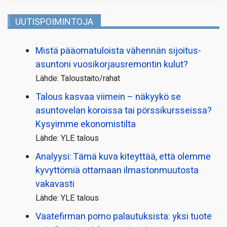
UUTISPOIMINTOJA
Mistä pääoma­tuloista vähennän sijoitus­
asuntoni vuosikorjaus­remontin kulut?
Lähde: Taloustaito/rahat
Talous kasvaa viimein – näkyykö se
asuntovelan koroissa tai pörssi­kursseissa?
Kysyimme ekonomistilta
Lähde: YLE talous
Analyysi: Tämä kuva kiteyttää, että olemme
kyvyttömiä ottamaan ilmaston­muutosta
vakavasti
Lähde: YLE talous
Vaatefirman pomo palautuksista: yksi tuote