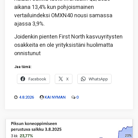
aikana 13,4% kun pohjoismainen
vertailuindeksi OMXN40 nousi samassa
ajassa 3,9%.
Joidenkin pienten First North kasvuyritysten
osakkeita en ole yrityksistäni huolimatta
onnistunut
Jaa tämä:
Facebook
X
WhatsApp
4.8.2026
KAI NYMAN
0