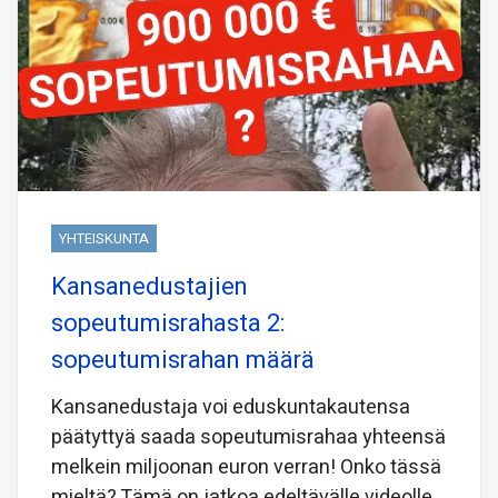
YHTEISKUNTA
Kansanedustajien
sopeutumisrahasta 2:
sopeutumisrahan määrä
Kansanedustaja voi eduskuntakautensa
päätyttyä saada sopeutumisrahaa yhteensä
melkein miljoonan euron verran! Onko tässä
mieltä? Tämä on jatkoa edeltävälle videolle,