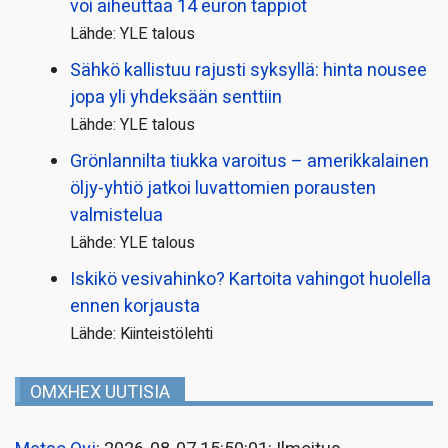
voi aiheuttaa 14 euron tappiot
Lähde: YLE talous
Sähkö kallistuu rajusti syksyllä: hinta nousee
jopa yli yhdeksään senttiin
Lähde: YLE talous
Grönlannilta tiukka varoitus – amerikkalainen
öljy-yhtiö jatkoi luvattomien porausten
valmistelua
Lähde: YLE talous
Iskikö vesivahinko? Kartoita vahingot huolella
ennen korjausta
Lähde: Kiinteistölehti
OMXHEX UUTISIA