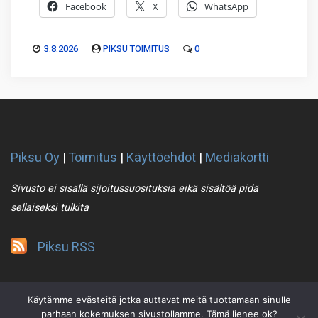
Facebook
X
WhatsApp
3.8.2026
PIKSU TOIMITUS
0
Piksu Oy
|
Toimitus
|
Käyttöehdot
|
Mediakortti
Sivusto ei sisällä sijoitussuosituksia eikä sisältöä pidä
sellaiseksi tulkita
Piksu RSS
Käytämme evästeitä jotka auttavat meitä tuottamaan sinulle
parhaan kokemuksen sivustollamme. Tämä lienee ok?