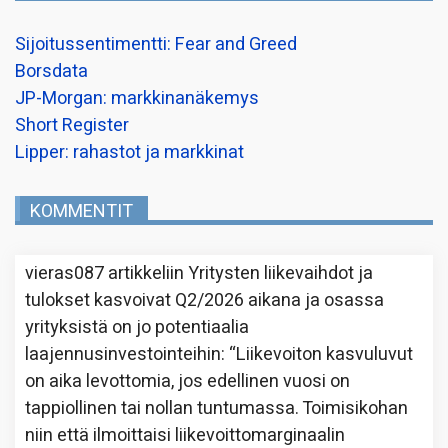
Sijoitussentimentti: Fear and Greed
Borsdata
JP-Morgan: markkinanäkemys
Short Register
Lipper: rahastot ja markkinat
KOMMENTIT
vieras087
artikkeliin
Yritysten liikevaihdot ja
tulokset kasvoivat Q2/2026 aikana ja osassa
yrityksistä on jo potentiaalia
laajennusinvestointeihin
: “
Liikevoiton kasvuluvut
on aika levottomia, jos edellinen vuosi on
tappiollinen tai nollan tuntumassa. Toimisikohan
niin että ilmoittaisi liikevoittomarginaalin