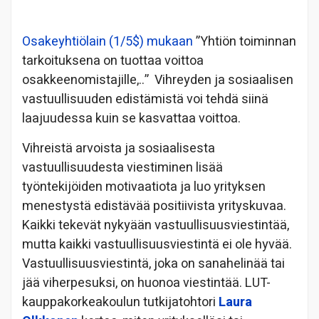
Osakeyhtiölain (1/5$) mukaan
”Yhtiön toiminnan
tarkoituksena on tuottaa voittoa
osakkeenomistajille,..” Vihreyden ja sosiaalisen
vastuullisuuden edistämistä voi tehdä siinä
laajuudessa kuin se kasvattaa voittoa.
Vihreistä arvoista ja sosiaalisesta
vastuullisuudesta viestiminen lisää
työntekijöiden motivaatiota ja luo yrityksen
menestystä edistävää positiivista yrityskuvaa.
Kaikki tekevät nykyään vastuullisuusviestintää,
mutta kaikki vastuullisuusviestintä ei ole hyvää.
Vastuullisuusviestintä, joka on sanahelinää tai
jää viherpesuksi, on huonoa viestintää. LUT-
kauppakorkeakoulun tutkijatohtori
Laura