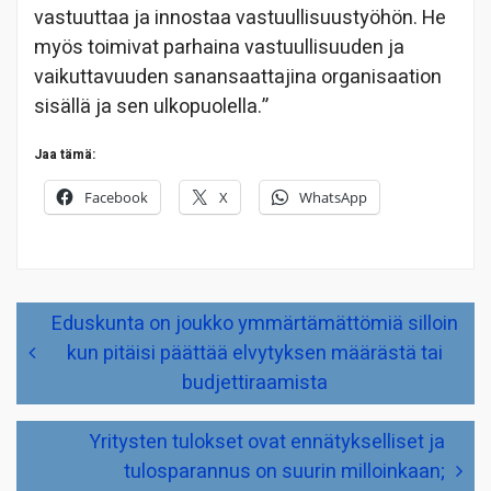
vastuuttaa ja innostaa vastuullisuustyöhön. He
myös toimivat parhaina vastuullisuuden ja
vaikuttavuuden sanansaattajina organisaation
sisällä ja sen ulkopuolella.”
Jaa tämä:
Facebook
X
WhatsApp
Artikkelien
Eduskunta on joukko ymmärtämättömiä silloin
selaus
kun pitäisi päättää elvytyksen määrästä tai
budjettiraamista
Yritysten tulokset ovat ennätykselliset ja
tulosparannus on suurin milloinkaan;