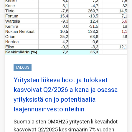
TALOUS
Yritysten liikevaihdot ja tulokset
kasvoivat Q2/2026 aikana ja osassa
yrityksistä on jo potentiaalia
laajennusinvestointeihin
Suomalaisten OMXH25 yritysten liikevaihdot
kasvoivat Q2/2025 keskimäärin 7% vuoden