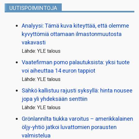
UUTISPOIMINTOJA
Analyysi: Tämä kuva kiteyttää, että olemme
kyvyttömiä ottamaan ilmaston­muutosta
vakavasti
Lähde: YLE talous
Vaatefirman pomo palautuksista: yksi tuote
voi aiheuttaa 14 euron tappiot
Lähde: YLE talous
Sähkö kallistuu rajusti syksyllä: hinta nousee
jopa yli yhdeksään senttiin
Lähde: YLE talous
Grönlannilta tiukka varoitus – amerikkalainen
öljy-yhtiö jatkoi luvattomien porausten
valmistelua