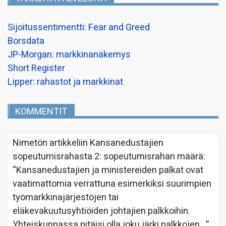
Sijoitussentimentti: Fear and Greed
Borsdata
JP-Morgan: markkinanäkemys
Short Register
Lipper: rahastot ja markkinat
KOMMENTIT
Nimetön
artikkeliin
Kansanedustajien
sopeutumisrahasta 2: sopeutumisrahan määrä
:
“
Kansanedustajien ja ministereiden palkat ovat
vaatimattomia verrattuna esimerkiksi suurimpien
työmarkkinajärjestöjen tai
eläkevakuutusyhtiöiden johtajien palkkoihin.
Yhteiskunnassa pitäisi olla joku järki palkkojen…
”