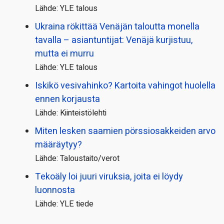
Lähde: YLE talous
Ukraina rökittää Venäjän taloutta monella
tavalla – asiantuntijat: Venäjä kurjistuu,
mutta ei murru
Lähde: YLE talous
Iskikö vesivahinko? Kartoita vahingot huolella
ennen korjausta
Lähde: Kiinteistölehti
Miten lesken saamien pörssi­osakkeiden arvo
määräytyy?
Lähde: Taloustaito/verot
Tekoäly loi juuri viruksia, joita ei löydy
luonnosta
Lähde: YLE tiede