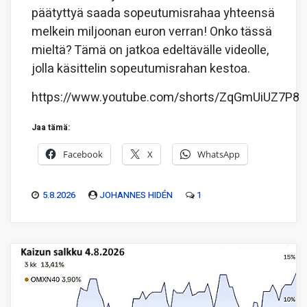
päätyttyä saada sopeutumisrahaa yhteensä
melkein miljoonan euron verran! Onko tässä
mieltä? Tämä on jatkoa edeltävälle videolle,
jolla käsittelin sopeutumisrahan kestoa.
https://www.youtube.com/shorts/ZqGmUiUZ7P8
Jaa tämä:
Facebook
X
WhatsApp
5.8.2026
JOHANNES HIDÉN
1