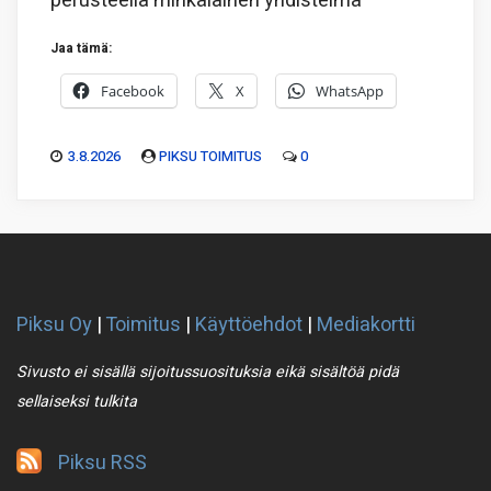
perusteella minkälainen yhdistelmä
Jaa tämä:
Facebook
X
WhatsApp
3.8.2026
PIKSU TOIMITUS
0
Piksu Oy
|
Toimitus
|
Käyttöehdot
|
Mediakortti
Sivusto ei sisällä sijoitussuosituksia eikä sisältöä pidä
sellaiseksi tulkita
Piksu RSS