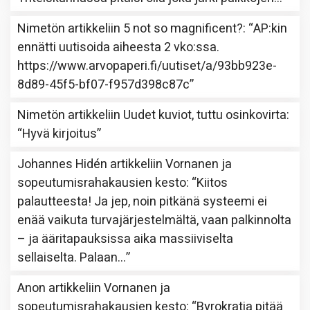
Nimetön
artikkeliin
5 not so magnificent?
: “
AP:kin
ennätti uutisoida aiheesta 2 vko:ssa.
https://www.arvopaperi.fi/uutiset/a/93bb923e-
8d89-45f5-bf07-f957d398c87c
”
Nimetön
artikkeliin
Uudet kuviot, tuttu osinkovirta
:
“
Hyvä kirjoitus
”
Johannes Hidén
artikkeliin
Vornanen ja
sopeutumisrahakausien kesto
: “
Kiitos
palautteesta! Ja jep, noin pitkänä systeemi ei
enää vaikuta turvajärjestelmältä, vaan palkinnolta
– ja ääritapauksissa aika massiiviselta
sellaiselta. Palaan…
”
Anon
artikkeliin
Vornanen ja
sopeutumisrahakausien kesto
: “
Byrokratia pitää