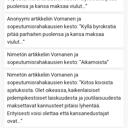
puolensa ja kansa maksaa viulut…
”
Anonyymi
artikkeliin
Vornanen ja
sopeutumisrahakausien kesto
: “
Kyllä byrokratia
pitää parhaiten puolensa ja kansa maksaa
viulut…
”
Nimetön
artikkeliin
Vornanen ja
sopeutumisrahakausien kesto
: “
Aikamoista
”
Nimetön
artikkeliin
Vornanen ja
sopeutumisrahakausien kesto
: “
Kiitos kivoista
ajatuksista. Olet oikeassa, kaikenlaisiset
pidempikestoiset laiskuudesta ja joutilaisuudesta
maksettavat kannusteet pitäisi lyhentää.
Erityisesti voisi olettaa että kansanedustajat
ovat…
”