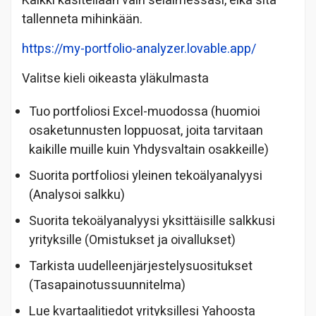
Kaikki käsitellään vain selaimessasi, eikä sitä
tallenneta mihinkään.
https://my-portfolio-analyzer.lovable.app/
Valitse kieli oikeasta yläkulmasta
Tuo portfoliosi Excel-muodossa (huomioi
osaketunnusten loppuosat, joita tarvitaan
kaikille muille kuin Yhdysvaltain osakkeille)
Suorita portfoliosi yleinen tekoälyanalyysi
(Analysoi salkku)
Suorita tekoälyanalyysi yksittäisille salkkusi
yrityksille (Omistukset ja oivallukset)
Tarkista uudelleenjärjestelysuositukset
(Tasapainotussuunnitelma)
Lue kvartaalitiedot yrityksillesi Yahoosta