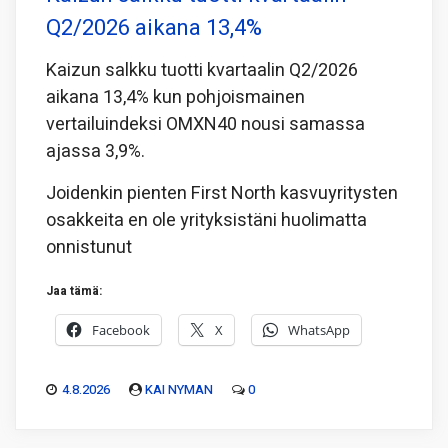
Q2/2026 aikana 13,4%
Kaizun salkku tuotti kvartaalin Q2/2026
aikana 13,4% kun pohjoismainen
vertailuindeksi OMXN40 nousi samassa
ajassa 3,9%.
Joidenkin pienten First North kasvuyritysten
osakkeita en ole yrityksistäni huolimatta
onnistunut
Jaa tämä:
Facebook
X
WhatsApp
4.8.2026
KAI NYMAN
0