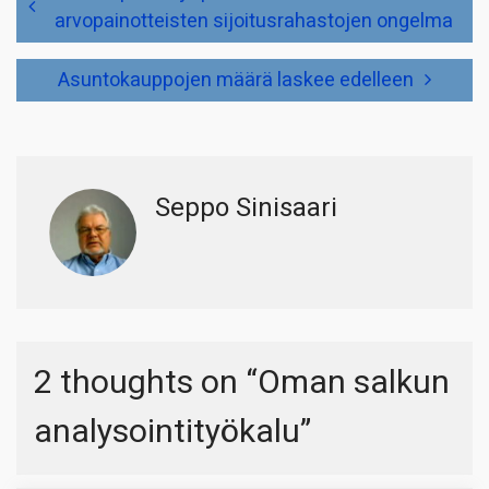
selaus
arvopainotteisten sijoitusrahastojen ongelma
Asuntokauppojen määrä laskee edelleen
Seppo Sinisaari
2 thoughts on “
Oman salkun
analysointityökalu
”