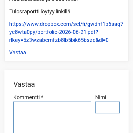
Tulosraportti löytyy linkillä
https://www.dropbox.com/scl/fi/gwdnf1p6saq7
yc8wta0py/portfolio-2026-06-21.pdf?
rlkey=5z3wzabcmfzb8lb5bik65bszd&dl=0
Vastaa
Vastaa
Kommentti
*
Nimi