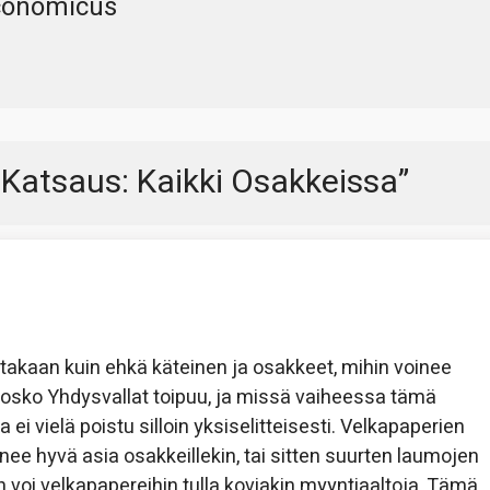
conomicus
Katsaus: Kaikki Osakkeissa
”
uutakaan kuin ehkä käteinen ja osakkeet, mihin voinee
tä, josko Yhdysvallat toipuu, ja missä vaiheessa tämä
vielä poistu silloin yksiselitteisesti. Velkapaperien
enee hyvä asia osakkeillekin, tai sitten suurten laumojen
 voi velkapapereihin tulla koviakin myyntiaaltoja. Tämä