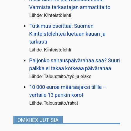
Varmista tarkastajan ammattitaito
Lähde: Kiinteistölehti
Tutkimus osoittaa: Suomen
Kiinteistölehteä luetaan kauan ja
tarkasti
Lähde: Kiinteistölehti
Paljonko sairauspäivä­rahaa saa? Suuri
palkka ei takaa korkeaa päivärahaa
Lähde: Taloustaito/työ ja eläke
10 000 euroa määräajaksi tilille –
vertaile 13 pankin korot
Lähde: Taloustaito/rahat
OMXHEX UUTISIA