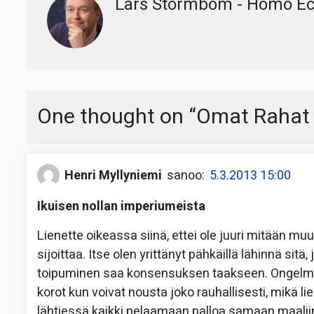
Lars Stormbom - Homo E
One thought on “
Omat Rahat 
Henri Myllyniemi
sanoo:
5.3.2013 15:00
Ikuisen nollan imperiumeista
Lienette oikeassa siinä, ettei ole juuri mitään m
sijoittaa. Itse olen yrittänyt pähkäillä lähinnä si
toipuminen saa konsensuksen taakseen. Ongelma ei 
korot kun voivat nousta joko rauhallisesti, mikä li
lähtiessä kaikki pelaamaan palloa samaan maaliin