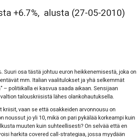
ta +6.7%, alusta (27-05-2010)
4%. Suuri osa tästä johtuu euron heikkenemisestä, joka on
kentävät mm. Italian vaalitulokset ja yhä selkemmät
 – politiikalla ei kasvua saada aikaan. Sensijaan
altion talouskriisistä lähes olankohautuksella.
it kriisit, vaan se että osakkeiden arvonnousu on
n noussut jo yli 10, mikä on pari pykälää korkeampi kuin
kusta muuten kuin suhteellisesti? On selvää että en
voisi harkita covered call-strategiaa, jossa myydään