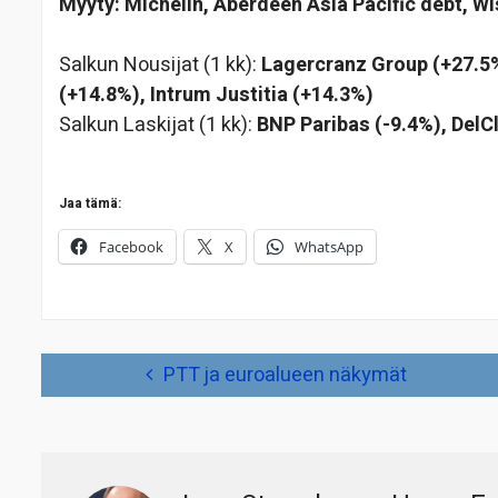
Myyty: MIchelin, Aberdeen Asia Pacific debt, 
Salkun Nousijat (1 kk):
Lagercranz Group (+27.5%
(+14.8%), Intrum Justitia (+14.3%)
Salkun Laskijat (1 kk):
BNP Paribas (-9.4%), DelC
Jaa tämä:
Facebook
X
WhatsApp
Artikkelien
PTT ja euroalueen näkymät
selaus