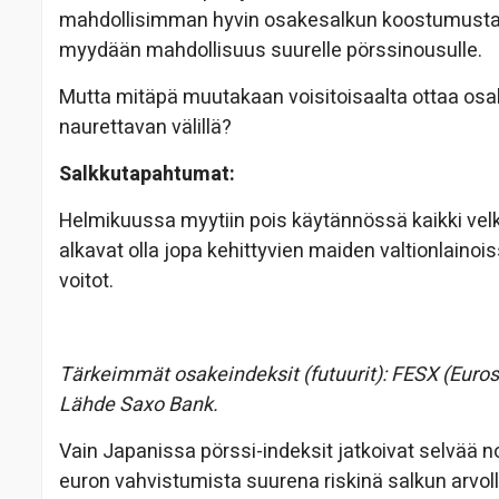
mahdollisimman hyvin osakesalkun koostumusta ku
myydään mahdollisuus suurelle pörssinousulle.
Mutta mitäpä muutakaan voisitoisaalta ottaa osakk
naurettavan välillä?
Salkkutapahtumat:
Helmikuussa myytiin pois käytännössä kaikki velkapa
alkavat olla jopa kehittyvien maiden valtionlaino
voitot.
Tärkeimmät osakeindeksit (futuurit): FESX (Euros
Lähde Saxo Bank.
Vain Japanissa pörssi-indeksit jatkoivat selvää 
euron vahvistumista suurena riskinä salkun arvo