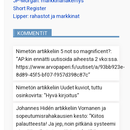
JP-Morgan: markkinanäkemys
Short Register
Lipper: rahastot ja markkinat
KOMMENTIT
Nimetön
artikkeliin
5 not so magnificent?
:
“
AP:kin ennätti uutisoida aiheesta 2 vko:ssa.
https://www.arvopaperi.fi/uutiset/a/93bb923e-
8d89-45f5-bf07-f957d398c87c
”
Nimetön
artikkeliin
Uudet kuviot, tuttu
osinkovirta
: “
Hyvä kirjoitus
”
Johannes Hidén
artikkeliin
Vornanen ja
sopeutumisrahakausien kesto
: “
Kiitos
palautteesta! Ja jep, noin pitkänä systeemi