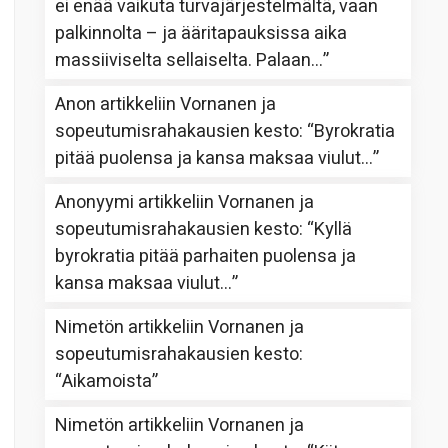
ei enää vaikuta turvajärjestelmältä, vaan
palkinnolta – ja ääritapauksissa aika
massiiviselta sellaiselta. Palaan…
”
Anon
artikkeliin
Vornanen ja
sopeutumisrahakausien kesto
: “
Byrokratia
pitää puolensa ja kansa maksaa viulut…
”
Anonyymi
artikkeliin
Vornanen ja
sopeutumisrahakausien kesto
: “
Kyllä
byrokratia pitää parhaiten puolensa ja
kansa maksaa viulut…
”
Nimetön
artikkeliin
Vornanen ja
sopeutumisrahakausien kesto
:
“
Aikamoista
”
Nimetön
artikkeliin
Vornanen ja