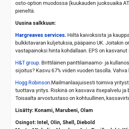
osto-option muodossa (kuukauden juoksuaika ATM
pieneltä.
Uusina salkkuun:
Hargreaves services
.
Hiiltä kaivoksista ja kaupp
bulkkitavaran kuljetuksia, pääpaino UK. Joitakin o
vastapainoksi hinta kohdallaan. EPS on kasvanut 
H&T group
. Brittiläinen panttilainaamo- ja kulla
sijoitus? Kasvu 67% viiden vuoden tasolla. Vahva 
Hogg Robinson
.Mailmanlaajuisesti toimiva yritys
tuottava yritys. Riskinä on kasvava itsepalvelu j
Toisaalta arvostustaso on kohtuullinen, kassavirt
Lisätty: Konami, Marubeni, Olam
Osingot: Intel, Olin, Shell, Diebold