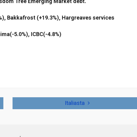
Wisdom Tree Emerging Market debt.
), Bakkafrost (+19.3%), Hargreaves services
lima(-5.0%), ICBC(-4.8%)
Italiasta