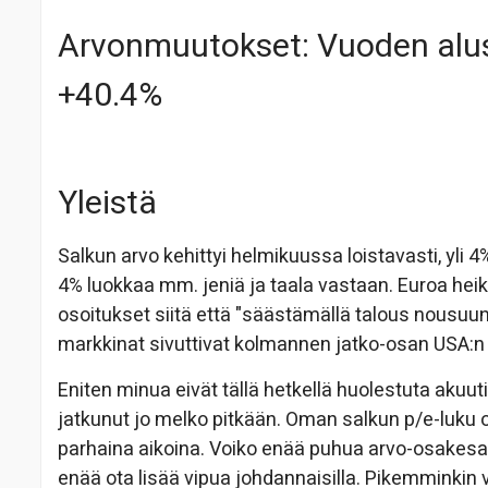
Arvonmuutokset: Vuoden alus
+40.4%
Yleistä
Salkun arvo kehittyi helmikuussa loistavasti, yli 
4% luokkaa mm. jeniä ja taala vastaan. Euroa hei
osoitukset siitä että "säästämällä talous nousuun"
markkinat sivuttivat kolmannen jatko-osan USA:n v
Eniten minua eivät tällä hetkellä huolestuta akuut
jatkunut jo melko pitkään. Oman salkun p/e-luku o
parhaina aikoina. Voiko enää puhua arvo-osakesal
enää ota lisää vipua johdannaisilla. Pikemminkin 