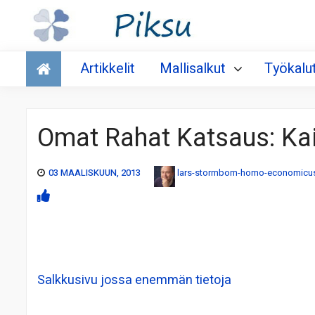
Talous
Artikkelit
Mallisalkut
Työkalu
Omat Rahat Katsaus: Ka
03 MAALISKUUN, 2013
lars-stormbom-homo-economicu
Salkkusivu jossa enemmän tietoja