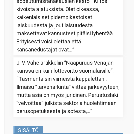
sopeutumisrahakausien kesto
: “
Kiitos
kivoista ajatuksista. Olet oikeassa,
kaikenlaisiset pidempikestoiset
laiskuudesta ja joutilaisuudesta
maksettavat kannusteet pitäisi lyhentää.
Erityisesti voisi olettaa että
kansanedustajat ovat…
”
J. V. Vahe
artikkeliin
”Naapuruus Venäjän
kanssa on kuin lottovoitto suomalaisille”
:
“
Täsmentäisin viimeistä kappalettani.
Ilmaisu ”tarveharkinta” viittaa järkevyyteen,
mutta asia on myös juridinen. Perustuslaki
”velvoittaa” julkista sektoria huolehtimaan
perusopetuksesta ja sotesta,…
”
SISÄLTÖ