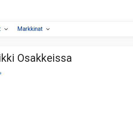
t
Markkinat
ikki Osakkeissa
s