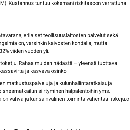
). Kustannus tuntuu kokemani riskitasoon verrattuna
atavarana, erilaiset teollisuuslaitosten palvelut sekä
ngelmia on, varsinkin kaivosten kohdalla, mutta
32% viiden vuoden yli.
nostoketju. Rahaa muiden hädästä – yleensä tuottava
kassavirta ja kasvava osinko.
ten matkustuspalveluja ja kulunhallintaratkaisuja
a bisnesmatkailun siirtyminen halpalentoihin yms.
a on vahva ja kansainvälinen toiminta vähentää riskejä.o