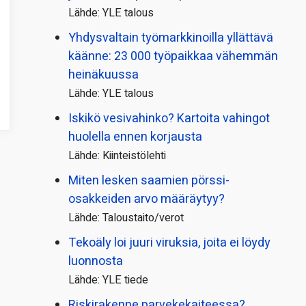
Lähde: YLE talous
Yhdysvaltain työmarkkinoilla yllättävä
käänne: 23 000 työpaikkaa vähemmän
heinäkuussa
Lähde: YLE talous
Iskikö vesivahinko? Kartoita vahingot
huolella ennen korjausta
Lähde: Kiinteistölehti
Miten lesken saamien pörssi­
osakkeiden arvo määräytyy?
Lähde: Taloustaito/verot
Tekoäly loi juuri viruksia, joita ei löydy
luonnosta
Lähde: YLE tiede
Riskirakenne parvekekaiteessa?