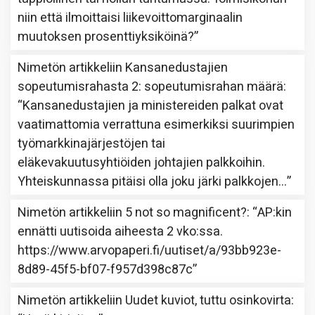
niin että ilmoittaisi liikevoittomarginaalin
muutoksen prosenttiyksiköinä?
”
Nimetön
artikkeliin
Kansanedustajien
sopeutumisrahasta 2: sopeutumisrahan määrä
:
“
Kansanedustajien ja ministereiden palkat ovat
vaatimattomia verrattuna esimerkiksi suurimpien
työmarkkinajärjestöjen tai
eläkevakuutusyhtiöiden johtajien palkkoihin.
Yhteiskunnassa pitäisi olla joku järki palkkojen…
”
Nimetön
artikkeliin
5 not so magnificent?
: “
AP:kin
ennätti uutisoida aiheesta 2 vko:ssa.
https://www.arvopaperi.fi/uutiset/a/93bb923e-
8d89-45f5-bf07-f957d398c87c
”
Nimetön
artikkeliin
Uudet kuviot, tuttu osinkovirta
: