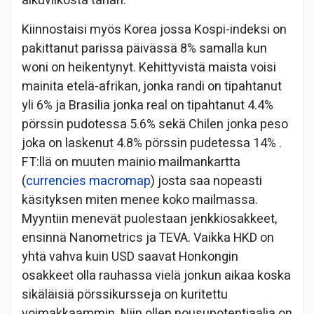
alkuviikosta tähän.
Kiinnostaisi myös Korea jossa Kospi-indeksi on
pakittanut parissa päivässä 8% samalla kun
woni on heikentynyt. Kehittyvistä maista voisi
mainita etelä-afrikan, jonka randi on tipahtanut
yli 6% ja Brasilia jonka real on tipahtanut 4.4%
pörssin pudotessa 5.6% sekä Chilen jonka peso
joka on laskenut 4.8% pörssin pudetessa 14% .
FT:llä on muuten mainio mailmankartta
(
currencies macromap
) josta saa nopeasti
käsityksen miten menee koko mailmassa.
Myyntiin menevät puolestaan jenkkiosakkeet,
ensinnä Nanometrics ja TEVA. Vaikka HKD on
yhtä vahva kuin USD saavat Honkongin
osakkeet olla rauhassa vielä jonkun aikaa koska
sikäläisiä pörssikursseja on kuritettu
voimakkaammin. Niin ollen nousupotentiaalia on