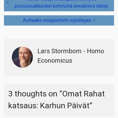
selaus
pörssiosakkeiden kehitystä ennakoiva tekijä
Auttaako sisäpiiritieto sijoittajaa
Lars Stormbom - Homo
Economicus
3 thoughts on “
Omat Rahat
katsaus: Karhun Päivät
”