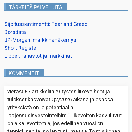
TÄRKEITÄ PALVELUITA
Sijoitussentimentti: Fear and Greed
Borsdata
JP-Morgan: markkinanäkemys
Short Register
Lipper: rahastot ja markkinat
KOMMENTIT
vieras087
artikkeliin
Yritysten liikevaihdot ja
tulokset kasvoivat Q2/2026 aikana ja osassa
yrityksistä on jo potentiaalia
laajennusinvestointeihin
: “
Liikevoiton kasvuluvut
on aika levottomia, jos edellinen vuosi on
tappiollinen tai nollan tuntumassa. Toimisikohan