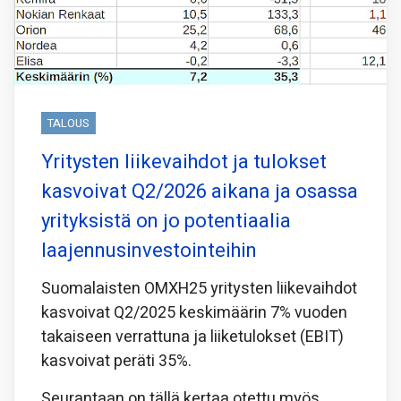
TALOUS
Yritysten liikevaihdot ja tulokset
kasvoivat Q2/2026 aikana ja osassa
yrityksistä on jo potentiaalia
laajennusinvestointeihin
Suomalaisten OMXH25 yritysten liikevaihdot
kasvoivat Q2/2025 keskimäärin 7% vuoden
takaiseen verrattuna ja liiketulokset (EBIT)
kasvoivat peräti 35%.
Seurantaan on tällä kertaa otettu myös