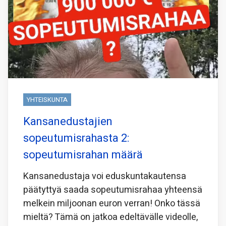
YHTEISKUNTA
Kansanedustajien
sopeutumisrahasta 2:
sopeutumisrahan määrä
Kansanedustaja voi eduskuntakautensa
päätyttyä saada sopeutumisrahaa yhteensä
melkein miljoonan euron verran! Onko tässä
mieltä? Tämä on jatkoa edeltävälle videolle,