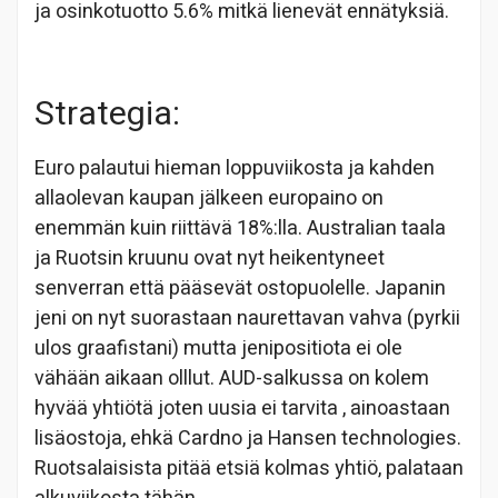
ja osinkotuotto 5.6% mitkä lienevät ennätyksiä.
Strategia:
Euro palautui hieman loppuviikosta ja kahden
allaolevan kaupan jälkeen europaino on
enemmän kuin riittävä 18%:lla. Australian taala
ja Ruotsin kruunu ovat nyt heikentyneet
senverran että pääsevät ostopuolelle. Japanin
jeni on nyt suorastaan naurettavan vahva (pyrkii
ulos graafistani) mutta jenipositiota ei ole
vähään aikaan olllut. AUD-salkussa on kolem
hyvää yhtiötä joten uusia ei tarvita , ainoastaan
lisäostoja, ehkä Cardno ja Hansen technologies.
Ruotsalaisista pitää etsiä kolmas yhtiö, palataan