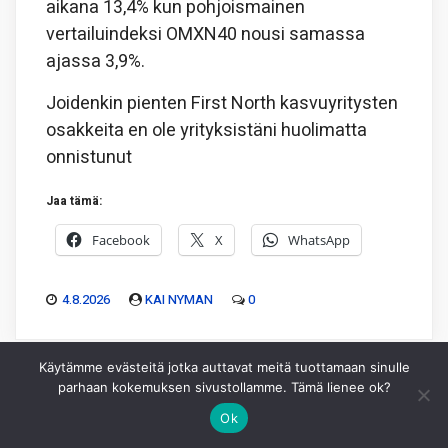
aikana 13,4% kun pohjoismainen
vertailuindeksi OMXN40 nousi samassa
ajassa 3,9%.
Joidenkin pienten First North kasvuyritysten
osakkeita en ole yrityksistäni huolimatta
onnistunut
Jaa tämä:
Facebook
X
WhatsApp
4.8.2026
KAI NYMAN
0
Käytämme evästeitä jotka auttavat meitä tuottamaan sinulle
parhaan kokemuksen sivustollamme. Tämä lienee ok?
Ok