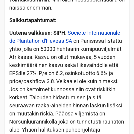
näissä enemmän.
Salkkutapahtumat:
Uutena salkkuun:
SIPH
.
Societe Internationale
de Plantation d'Heveas SA
on Pariisissa listattu
yhtiö jolla on 50000 hehtaarin kumipuuviljelmät
Afrikassa. Kasvu on ollut mukavaa, 5 vuoden
keskimääräinen kasvu sekä liikevaihdolle että
EPS:lle 27%. P/e on 6.2, osinkotuotto 6.6% ja
price/cashflow 3.8. Velkaa ei ole kuin nimeksi.
Jos on kertoimet kunnossa niin ovat riskitkin
korkeat. Talouden hidastumisen ja sitä
seuraavan raaka-aineiden hinnan laskun lisäksi
on muutakin riskiä. Pääosa viljemistä on
Norsunluurannikolla joka on tunnetusti rauhaton
alue. Yhtiön hallituksen puheenjohtaja