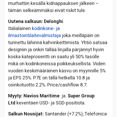
murhattiin kesällä kidnappauksen jälkeen –
tämän selkeämmäksi eivät riskit tule.
Uutena salkuun: Delonghi
.
Italialainen
kodinkone- ja
ilmastointilaitevalmistaja
joka meilläpäin on
tunnettu lähinnä kahvinkeittimistä. Yhtiö satsaa
designiin ja onkin tällää linjalla pärjännyt hyvin
koska kateprosentti on saatu yli 50% tasolle
mikä on kodinkoneissa poikkeuksellista. Viiden
vuoden keskimääräinen kasvu on myynnille 5%
ja EPS 25%. P7E on tällä hetkellä 10.8 ja
osinkotuotto 2.2%. Price/cashflow 8.7.
Myyty: Navios Maritime
ja
Super Group
Ltd
keventäen USD- ja SGD-positiota.
Salkun Nousijat:
Santander (+7.2%), Telefonica