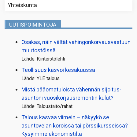
Yhteiskunta
UUTISPOIMINTOJA
Osakas, näin vältät vahingonkorvausvastuun
muutostöissä
Lähde: Kiinteistölehti
Teollisuus kasvoi kesäkuussa
Lähde: YLE talous
Mistä pääoma­tuloista vähennän sijoitus­
asuntoni vuosikorjaus­remontin kulut?
Lähde: Taloustaito/rahat
Talous kasvaa viimein – näkyykö se
asuntovelan koroissa tai pörssi­kursseissa?
Kysyimme ekonomistilta