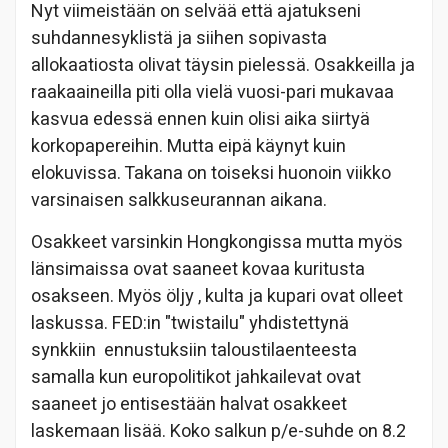
Nyt viimeistään on selvää että ajatukseni
suhdannesyklistä ja siihen sopivasta
allokaatiosta olivat täysin pielessä. Osakkeilla ja
raakaaineilla piti olla vielä vuosi-pari mukavaa
kasvua edessä ennen kuin olisi aika siirtyä
korkopapereihin. Mutta eipä käynyt kuin
elokuvissa. Takana on toiseksi huonoin viikko
varsinaisen salkkuseurannan aikana.
Osakkeet varsinkin Hongkongissa mutta myös
länsimaissa ovat saaneet kovaa kuritusta
osakseen. Myös öljy , kulta ja kupari ovat olleet
laskussa. FED:in "twistailu" yhdistettynä
synkkiin ennustuksiin taloustilaenteesta
samalla kun europolitikot jahkailevat ovat
saaneet jo entisestään halvat osakkeet
laskemaan lisää. Koko salkun p/e-suhde on 8.2