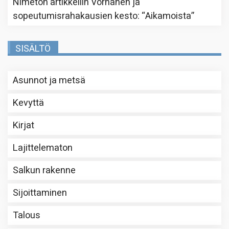
Nimetön
artikkeliin
Vornanen ja
sopeutumisrahakausien kesto
: “
Aikamoista
”
SISÄLTÖ
Asunnot ja metsä
Kevyttä
Kirjat
Lajittelematon
Salkun rakenne
Sijoittaminen
Talous