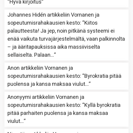
“
Hyvä kirjoitus
”
Johannes Hidén
artikkeliin
Vornanen ja
sopeutumisrahakausien kesto
: “
Kiitos
palautteesta! Ja jep, noin pitkänä systeemi ei
enää vaikuta turvajärjestelmältä, vaan palkinnolta
– ja ääritapauksissa aika massiiviselta
sellaiselta. Palaan…
”
Anon
artikkeliin
Vornanen ja
sopeutumisrahakausien kesto
: “
Byrokratia pitää
puolensa ja kansa maksaa viulut…
”
Anonyymi
artikkeliin
Vornanen ja
sopeutumisrahakausien kesto
: “
Kyllä byrokratia
pitää parhaiten puolensa ja kansa maksaa
viulut…
”