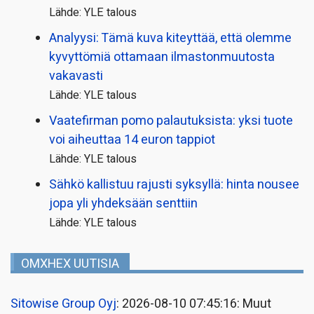
Lähde: YLE talous
Analyysi: Tämä kuva kiteyttää, että olemme
kyvyttömiä ottamaan ilmaston­muutosta
vakavasti
Lähde: YLE talous
Vaatefirman pomo palautuksista: yksi tuote
voi aiheuttaa 14 euron tappiot
Lähde: YLE talous
Sähkö kallistuu rajusti syksyllä: hinta nousee
jopa yli yhdeksään senttiin
Lähde: YLE talous
OMXHEX UUTISIA
Sitowise Group Oyj
: 2026-08-10 07:45:16: Muut