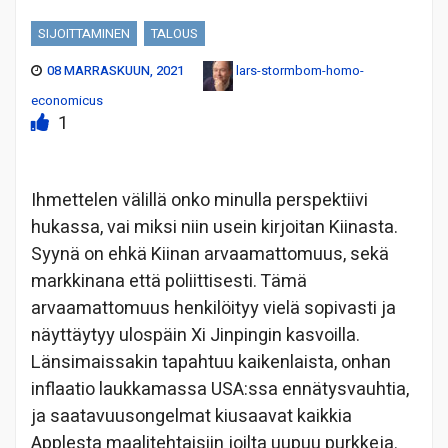
SIJOITTAMINEN
TALOUS
08 MARRASKUUN, 2021
lars-stormbom-homo-
economicus
1
Ihmettelen välillä onko minulla perspektiivi
hukassa, vai miksi niin usein kirjoitan Kiinasta.
Syynä on ehkä Kiinan arvaamattomuus, sekä
markkinana että poliittisesti. Tämä
arvaamattomuus henkilöityy vielä sopivasti ja
näyttäytyy ulospäin Xi Jinpingin kasvoilla.
Länsimaissakin tapahtuu kaikenlaista, onhan
inflaatio laukkamassa USA:ssa ennätysvauhtia,
ja saatavuusongelmat kiusaavat kaikkia
Applesta maalitehtaisiin joilta uupuu purkkeja.