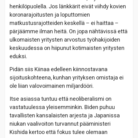
henkilöpuolella. Jos länkkärit eivät viihdy kovien
koronarajoitusten ja loputtomien
matkustusrajotteiden keskellä – ei haittaa –
pärjäämme ilman heitä. On jopa nähtävissä että
ulkomaisten yritysten arvostus työhakijoiden
keskuudessa on hiipunut kotimaisten yritysten
eduksi.
Pidän siis Kiinaa edelleen kiinnostavana
sijoituskohteena, kunhan yrityksen omistaja ei
ole liian valovoimainen miljardööri.
Itse asiassa tuntuu että neoliberalismi on
vastatuulessa yleisemminkin. Biden puhuu
tavallisten kansalaisten arjesta ja Japanissa
niukan vaalivoiton turvannut pääministeri
Kishida kertoo että fokus tulee olemaan