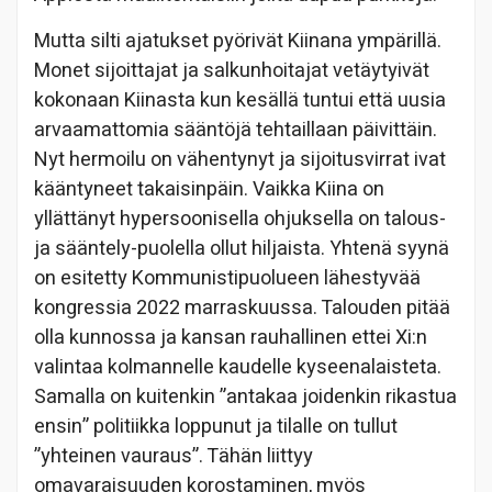
Mutta silti ajatukset pyörivät Kiinana ympärillä.
Monet sijoittajat ja salkunhoitajat vetäytyivät
kokonaan Kiinasta kun kesällä tuntui että uusia
arvaamattomia sääntöjä tehtaillaan päivittäin.
Nyt hermoilu on vähentynyt ja sijoitusvirrat ivat
kääntyneet takaisinpäin. Vaikka Kiina on
yllättänyt hypersoonisella ohjuksella on talous-
ja sääntely-puolella ollut hiljaista. Yhtenä syynä
on esitetty Kommunistipuolueen lähestyvää
kongressia 2022 marraskuussa. Talouden pitää
olla kunnossa ja kansan rauhallinen ettei Xi:n
valintaa kolmannelle kaudelle kyseenalaisteta.
Samalla on kuitenkin ”antakaa joidenkin rikastua
ensin” politiikka loppunut ja tilalle on tullut
”yhteinen vauraus”. Tähän liittyy
omavaraisuuden korostaminen, myös