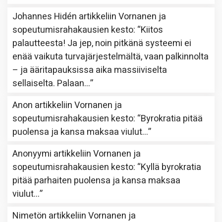
Johannes Hidén
artikkeliin
Vornanen ja
sopeutumisrahakausien kesto
: “
Kiitos
palautteesta! Ja jep, noin pitkänä systeemi ei
enää vaikuta turvajärjestelmältä, vaan palkinnolta
– ja ääritapauksissa aika massiiviselta
sellaiselta. Palaan…
”
Anon
artikkeliin
Vornanen ja
sopeutumisrahakausien kesto
: “
Byrokratia pitää
puolensa ja kansa maksaa viulut…
”
Anonyymi
artikkeliin
Vornanen ja
sopeutumisrahakausien kesto
: “
Kyllä byrokratia
pitää parhaiten puolensa ja kansa maksaa
viulut…
”
Nimetön
artikkeliin
Vornanen ja