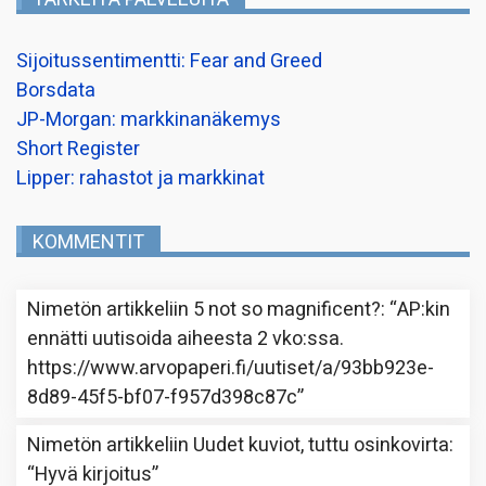
Sijoitussentimentti: Fear and Greed
Borsdata
JP-Morgan: markkinanäkemys
Short Register
Lipper: rahastot ja markkinat
KOMMENTIT
Nimetön
artikkeliin
5 not so magnificent?
: “
AP:kin
ennätti uutisoida aiheesta 2 vko:ssa.
https://www.arvopaperi.fi/uutiset/a/93bb923e-
8d89-45f5-bf07-f957d398c87c
”
Nimetön
artikkeliin
Uudet kuviot, tuttu osinkovirta
:
“
Hyvä kirjoitus
”