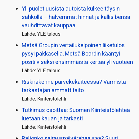
Yli puolet uusista autoista kulkee täysin
sähköllä – halvemmat hinnat ja kallis bensa
vauhdittavat kauppaa
Lähde: YLE talous
Metsä Groupin vertailu­kelpoinen liiketulos
pysyi pakkasella, Metsä Boardin kääntyi
positiiviseksi ensimmäistä kertaa yli vuoteen
Lähde: YLE talous
Riskirakenne parvekekaiteessa? Varmista
tarkastajan ammattitaito
Lähde: Kiinteistölehti
Tutkimus osoittaa: Suomen Kiinteistölehteä
luetaan kauan ja tarkasti
Lähde: Kiinteistölehti
Paljonko sairauspäivä­rahaa saa? Suuri