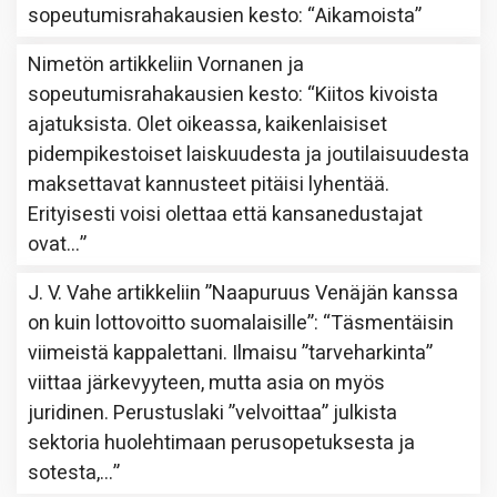
sopeutumisrahakausien kesto
: “
Aikamoista
”
Nimetön
artikkeliin
Vornanen ja
sopeutumisrahakausien kesto
: “
Kiitos kivoista
ajatuksista. Olet oikeassa, kaikenlaisiset
pidempikestoiset laiskuudesta ja joutilaisuudesta
maksettavat kannusteet pitäisi lyhentää.
Erityisesti voisi olettaa että kansanedustajat
ovat…
”
J. V. Vahe
artikkeliin
”Naapuruus Venäjän kanssa
on kuin lottovoitto suomalaisille”
: “
Täsmentäisin
viimeistä kappalettani. Ilmaisu ”tarveharkinta”
viittaa järkevyyteen, mutta asia on myös
juridinen. Perustuslaki ”velvoittaa” julkista
sektoria huolehtimaan perusopetuksesta ja
sotesta,…
”