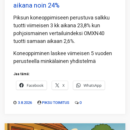
aikana noin 24%
Piksun koneoppimiseen perustuva salkku
tuotti viimeisen 3 kk aikana 23,8% kun
pohjoismainen vertailuindeksi OMXN40
tuotti samaan aikaan 2,6%.
Koneoppiminen laskee viimeisen 5 vuoden
perusteella minkälainen yhdistelmä
Jaa tämä:
Facebook
X
WhatsApp
3.8.2026
PIKSU TOIMITUS
0