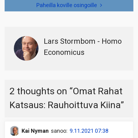
Paheilla koville osingoille
Lars Stormbom - Homo
Economicus
2 thoughts on “
Omat Rahat
Katsaus: Rauhoittuva Kiina
”
Kai Nyman
sanoo:
9.11.2021 07:38