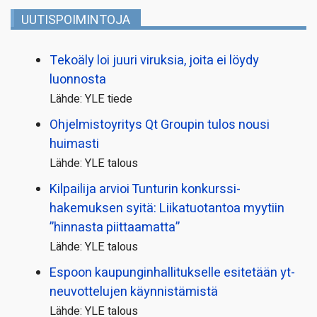
UUTISPOIMINTOJA
Tekoäly loi juuri viruksia, joita ei löydy
luonnosta
Lähde: YLE tiede
Ohjelmistoyritys Qt Groupin tulos nousi
huimasti
Lähde: YLE talous
Kilpailija arvioi Tunturin konkurssi­
hakemuksen syitä: Liikatuotantoa myytiin
”hinnasta piittaamatta”
Lähde: YLE talous
Espoon kaupungin­hallitukselle esitetään yt-
neuvottelujen käynnistämistä
Lähde: YLE talous