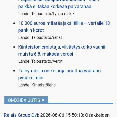
palkka ei takaa korkeaa päivärahaa
Lähde: Taloustaito/työ ja eläke
10 000 euroa määräajaksi tilille – vertaile 13
pankin korot
Lähde: Taloustaito/rahat
Kiinteistön omistaja, viivästyskorko vaanii –
muista 6.8. maksaa verosi
Lähde: Taloustaito/verot
Taloyhtiöillä on keinoja puuttua väärään
pysäköintiin
Lähde: Kiinteistölehti
OMXHEX UUTISIA
Relais Group Oyj
: 2026-08-06 15:50:10: Osakkeiden