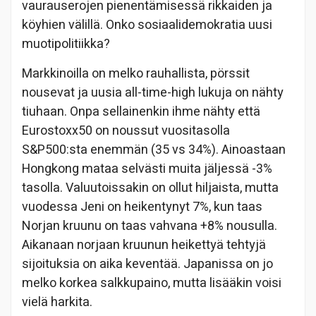
vaurauserojen pienentämisessä rikkaiden ja
köyhien välillä. Onko sosiaalidemokratia uusi
muotipolitiikka?
Markkinoilla on melko rauhallista, pörssit
nousevat ja uusia all-time-high lukuja on nähty
tiuhaan. Onpa sellainenkin ihme nähty että
Eurostoxx50 on noussut vuositasolla
S&P500:sta enemmän (35 vs 34%). Ainoastaan
Hongkong mataa selvästi muita jäljessä -3%
tasolla. Valuutoissakin on ollut hiljaista, mutta
vuodessa Jeni on heikentynyt 7%, kun taas
Norjan kruunu on taas vahvana +8% nousulla.
Aikanaan norjaan kruunun heikettyä tehtyjä
sijoituksia on aika keventää. Japanissa on jo
melko korkea salkkupaino, mutta lisääkin voisi
vielä harkita.