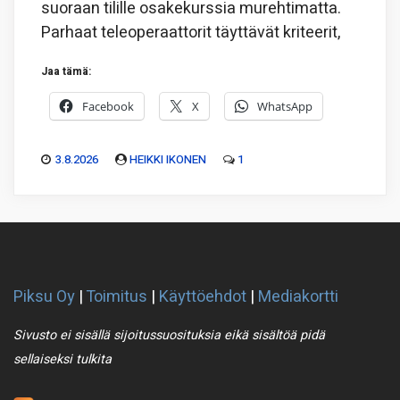
suoraan tilille osakekurssia murehtimatta.
Parhaat teleoperaattorit täyttävät kriteerit,
Jaa tämä:
Facebook
X
WhatsApp
3.8.2026
HEIKKI IKONEN
1
Piksu Oy
|
Toimitus
|
Käyttöehdot
|
Mediakortti
Sivusto ei sisällä sijoitussuosituksia eikä sisältöä pidä
sellaiseksi tulkita