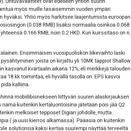
). Untuvavaatteet ovat edelleen yhtiön suurin
ajentua myös muille tasaisemmin vuoden ympäri
än hyväksi. Yhtiö myös harkitsee laajentumista euroopan
osiosingon (0.038 RMB) lisäksi normaalia osinkoa 0.068
 yhteensä 0.166 RMB, noin 0.2 HKD. Kun kuirssitaso on n.
talainen. Ensimmäisen vuosipuoliskon liikevaihto laski
 pysähtyminen joista on kirjattu yli 10M€ tappiot Shallow
in kasvanut kvartaalin aikana 12%, eli merkkejä talouden
a 18 kk toimintaa, eli hyvällä tasolla on. EPS kasvoi
pidä kalliina.
ähinnä mobiilibisnekseen liittyvän suuren alaskirjauksen
Jos nämä kuitenkin kertaluontoisina jätetään pois jää Q2
etenkin melkoiset tepposet Digian johdolle, mutta
mpia ( ja uusi kierros alkamassa). Pääasia on kuitenkin
bile solutionsia kaksi kertaa suurempi näyttää terveeltä