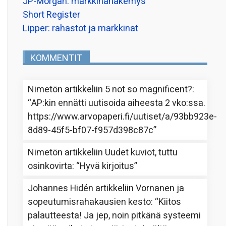
JP-Morgan: markkinanäkemys
Short Register
Lipper: rahastot ja markkinat
KOMMENTIT
Nimetön
artikkeliin
5 not so magnificent?
:
“
AP:kin ennätti uutisoida aiheesta 2 vko:ssa.
https://www.arvopaperi.fi/uutiset/a/93bb923e-
8d89-45f5-bf07-f957d398c87c
”
Nimetön
artikkeliin
Uudet kuviot, tuttu
osinkovirta
: “
Hyvä kirjoitus
”
Johannes Hidén
artikkeliin
Vornanen ja
sopeutumisrahakausien kesto
: “
Kiitos
palautteesta! Ja jep, noin pitkänä systeemi