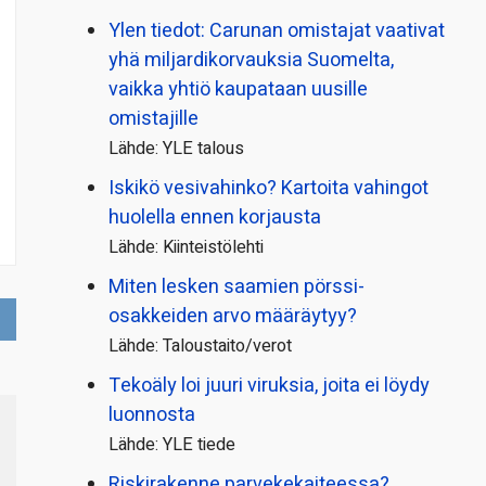
Ylen tiedot: Carunan omistajat vaativat
yhä miljardi­korvauksia Suomelta,
vaikka yhtiö kaupataan uusille
omistajille
Lähde: YLE talous
Iskikö vesivahinko? Kartoita vahingot
huolella ennen korjausta
Lähde: Kiinteistölehti
Miten lesken saamien pörssi­
osakkeiden arvo määräytyy?
Lähde: Taloustaito/verot
Tekoäly loi juuri viruksia, joita ei löydy
luonnosta
Lähde: YLE tiede
Riskirakenne parvekekaiteessa?