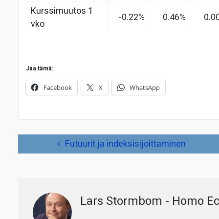
Kurssimuutos 1
-0.22%
0.46%
0.0
vko
Jaa tämä:
Facebook
X
WhatsApp
Artikkelien
Futuurit ja indeksisijoittaminen
selaus
Lars Stormbom - Homo E