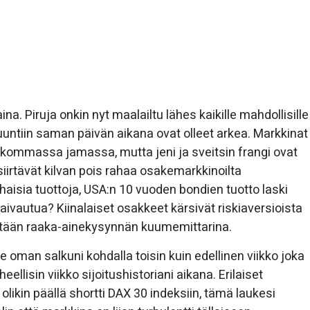
a. Piruja onkin nyt maalailtu lähes kaikille mahdollisille
uuntiin saman päivän aikana ovat olleet arkea. Markkinat
eikommassa jamassa, mutta jeni ja sveitsin frangi ovat
 siirtävät kilvan pois rahaa osakemarkkinoilta
aisia tuottoja, USA:n 10 vuoden bondien tuotto laski
aivautua? Kiinalaiset osakkeet kärsivät riskiaversioista
idetään raaka-ainekysynnän kuumemittarina.
le oman salkuni kohdalla toisin kuin edellinen viikko joka
isin viikko sijoitushistoriani aikana. Erilaiset
likin päällä shortti DAX 30 indeksiin, tämä laukesi