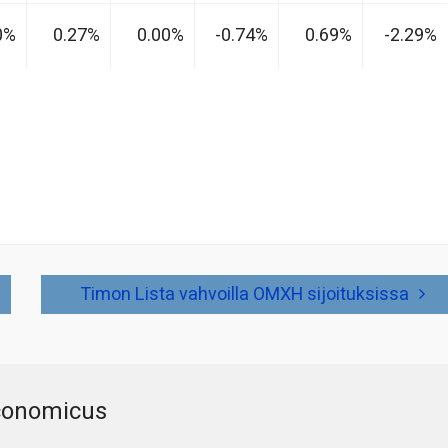
0%
0.27%
0.00%
-0.74%
0.69%
-2.29%
Timon Lista vahvoilla OMXH sijoituksissa
conomicus