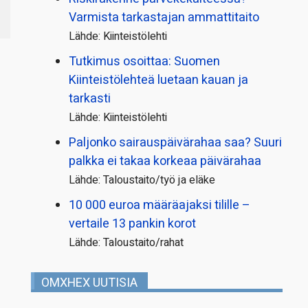
Varmista tarkastajan ammattitaito
Lähde: Kiinteistölehti
Tutkimus osoittaa: Suomen
Kiinteistölehteä luetaan kauan ja
tarkasti
Lähde: Kiinteistölehti
Paljonko sairauspäivä­rahaa saa? Suuri
palkka ei takaa korkeaa päivärahaa
Lähde: Taloustaito/työ ja eläke
10 000 euroa määräajaksi tilille –
vertaile 13 pankin korot
Lähde: Taloustaito/rahat
OMXHEX UUTISIA