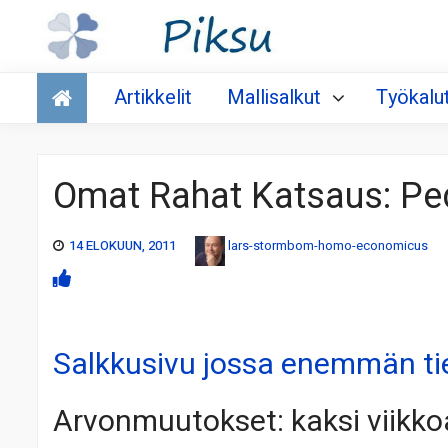
Talous
Artikkelit
Mallisalkut
Työkalu
Omat Rahat Katsaus: Pe
14 ELOKUUN, 2011
lars-stormbom-homo-economicus
Salkkusivu jossa enemmän ti
Arvonmuutokset: kaksi viikko