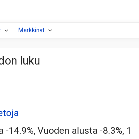
t
Markkinat
don luku
etoja
a -14.9%, Vuoden alusta -8.3%, 1