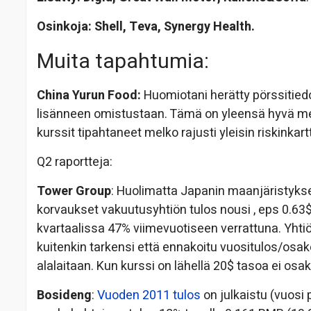
Osinkoja:
Shell, Teva, Synergy Health.
Muita tapahtumia:
China Yurun Food:
Huomiotani herätty pörssitied
lisänneen omistustaan. Tämä on yleensä hyvä merk
kurssit tipahtaneet melko rajusti yleisin riskinkar
Q2 raportteja:
Tower Group
: Huolimatta Japanin maanjäristykses
korvaukset vakuutusyhtiön tulos nousi , eps 0.6
kvartaalissa 47% viimevuotiseen verrattuna. Yhtiö
kuitenkin tarkensi että ennakoitu vuositulos/osa
alalaitaan. Kun kurssi on lähellä 20$ tasoa ei osake
Bosideng
:
Vuoden 2011 tulos
on julkaistu (vuosi 