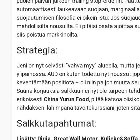
puolen päivän jälkeen trailing stop-orderiin. Päätte
automaattisesti laukeavaan suojaan, marginaalia p
suojautumisen filosofia ei oikein istu: Jos suojau
mahdollisilta nousuilta. Eli pitäisi osata ajoittaa 
siis poistua markkinoilta.
Strategia:
Jeni on nyt selvästi "vahva myy" alueella, mutta j
ylipainossa. AUD on kuten todettu nyt noussut jop
keventämään positiota – oli niin paljon muuta seu
Suuria korjauksia salkkuun ei nyt ole tarpeen teh
erikoisesti
China Yurun Food
, pitää katsoa olisi
nähdäkseni lähimpänä tavoitekurssiani, joten sitä
Salkkutapahtumat:
Lisätty:
Digia, Great Wall Motor, Kulicke&Soffa
.