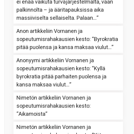
ei enää vaikuta turvajärjestelmältä, vaan
palkinnolta – ja ääritapauksissa aika
massiiviselta sellaiselta. Palaan…
”
Anon
artikkeliin
Vornanen ja
sopeutumisrahakausien kesto
: “
Byrokratia
pitää puolensa ja kansa maksaa viulut…
”
Anonyymi
artikkeliin
Vornanen ja
sopeutumisrahakausien kesto
: “
Kyllä
byrokratia pitää parhaiten puolensa ja
kansa maksaa viulut…
”
Nimetön
artikkeliin
Vornanen ja
sopeutumisrahakausien kesto
:
“
Aikamoista
”
Nimetön
artikkeliin
Vornanen ja