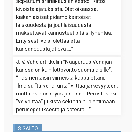
sopeutumisrahakausien kesto
: “
Kiitos
kivoista ajatuksista. Olet oikeassa,
kaikenlaisiset pidempikestoiset
laiskuudesta ja joutilaisuudesta
maksettavat kannusteet pitäisi lyhentää.
Erityisesti voisi olettaa että
kansanedustajat ovat…
”
J. V. Vahe
artikkeliin
”Naapuruus Venäjän
kanssa on kuin lottovoitto suomalaisille”
:
“
Täsmentäisin viimeistä kappalettani.
Ilmaisu ”tarveharkinta” viittaa järkevyyteen,
mutta asia on myös juridinen. Perustuslaki
”velvoittaa” julkista sektoria huolehtimaan
perusopetuksesta ja sotesta,…
”
SISÄLTÖ