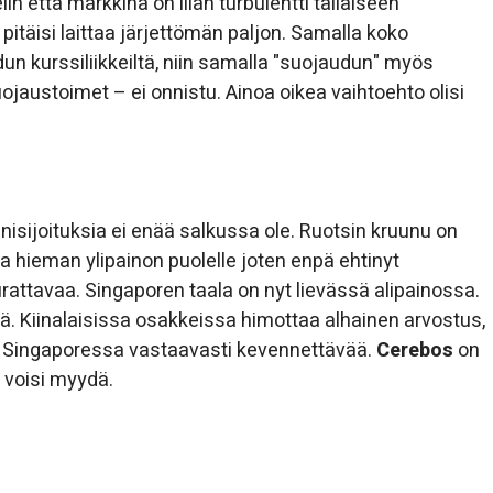
lin että markkina on liian turbulentti tällaiseen
itäisi laittaa järjettömän paljon. Samalla koko
dun kurssiliikkeiltä, niin samalla "suojaudun" myös
suojaustoimet – ei onnistu. Ainoa oikea vaihtoehto olisi
enisijoituksia ei enää salkussa ole. Ruotsin kruunu on
a hieman ylipainon puolelle joten enpä ehtinyt
rattavaa. Singaporen taala on nyt lievässä alipainossa.
dä. Kiinalaisissa osakkeissa himottaa alhainen arvostus,
ko Singaporessa vastaavasti kevennettävää.
Cerebos
on
 voisi myydä.