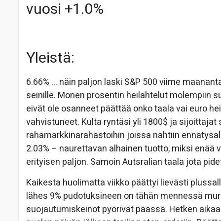
vuosi +1.0%
Yleistä:
6.66% … näin paljon laski S&P 500 viime maanantain
seinille. Monen prosentin heilahtelut molempiin s
eivät ole osanneet päättää onko taala vai euro h
vahvistuneet. Kulta ryntäsi yli 1800$ ja sijoittajat
rahamarkkinarahastoihin joissa nähtiin ennätysalh
2.03% – naurettavan alhainen tuotto, miksi enää v
erityisen paljon. Samoin Autsralian taala jota p
Kaikesta huolimatta viikko päättyi lievästi plussal
lähes 9% pudotuksineen on tähän mennessä murheell
suojautumiskeinot pyörivät päässä. Hetken aikaa o