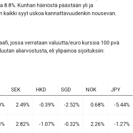
lla 8.8%. Kunhan häiriöstä päästään yli ja
n kaikki syyt uskoa kannattavuudenkin nousevan.
afi, jossa verrataan valuutta/euro kurssia 100 pvä
uutan aliarvostusta, eli ylipainoa sijoituksiin:
SEK
HKD
SGD
NOK
JPY
0%
2.49%
-0.39%
-2.52%
0.68%
-5.44%
3%
2.82%
-1.07%
-0.32%
2.26%
-1.27%