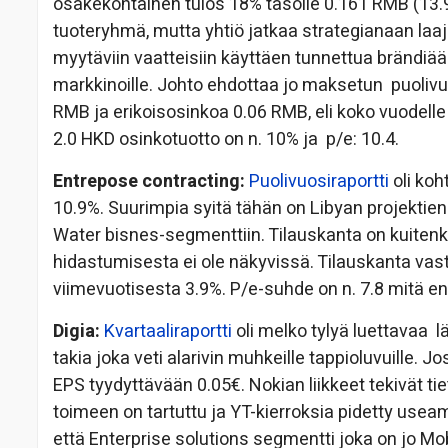
osakekohtainen tulos 18% tasolle 0.161 RMB (13.9
tuoteryhmä, mutta yhtiö jatkaa strategianaan la
myytäviin vaatteisiin käyttäen tunnettua brändiä
markkinoille. Johto ehdottaa jo maksetun puolivu
RMB ja erikoisosinkoa 0.06 RMB, eli koko vuodelle
2.0 HKD osinkotuotto on n. 10% ja p/e: 10.4.
Entrepose contracting:
Puolivuosiraportti
oli koh
10.9%. Suurimpia syitä tähän on Libyan projektien
Water bisnes-segmenttiin. Tilauskanta on kuitenk
hidastumisesta ei ole näkyvissä. Tilauskanta vasta
viimevuotisesta 3.9%. P/e-suhde on n. 7.8 mitä en 
Digia:
Kvartaaliraportti
oli melko tylyä luettavaa l
takia joka veti alarivin muhkeille tappioluvuille. 
EPS tyydyttävään 0.05€. Nokian liikkeet tekivät ti
toimeen on tartuttu ja YT-kierroksia pidetty usea
että Enterprise solutions segmentti joka on jo Mo