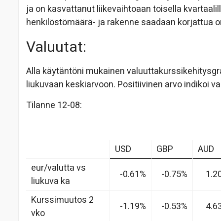
ja on kasvattanut liikevaihtoaan toisella kvartaali
henkilöstömäärä- ja rakenne saadaan korjattua o
Valuutat:
Alla käytäntöni mukainen valuuttakurssikehitysgra
liukuvaan keskiarvoon. Positiivinen arvo indikoi val
Tilanne 12-08:
USD
GBP
AUD
eur/valutta vs
-0.61%
-0.75%
1.2
liukuva ka
Kurssimuutos 2
-1.19%
-0.53%
4.6
vko