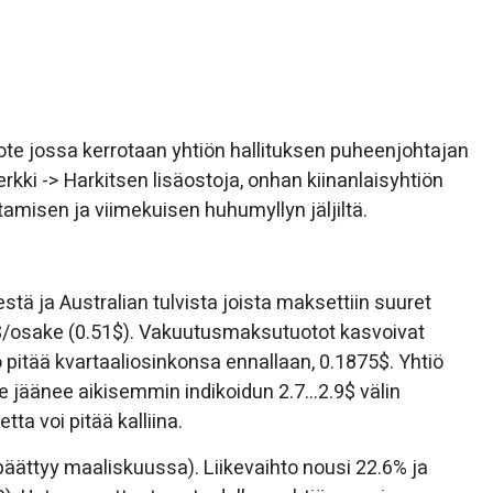
ote jossa kerrotaan yhtiön hallituksen puheenjohtajan
ki -> Harkitsen lisäostoja, onhan kiinanlaisyhtiön
ttamisen ja viimekuisen huhumyllyn jäljiltä.
tä ja Australian tulvista joista maksettiin suuret
3$/osake (0.51$). Vakuutusmaksutuotot kasvoivat
 pitää kvartaaliosinkonsa ennallaan, 0.1875$. Yhtiö
ke jäänee aikisemmin indikoidun 2.7…2.9$ välin
tta voi pitää kalliina.
päättyy maaliskuussa). Liikevaihto nousi 22.6% ja