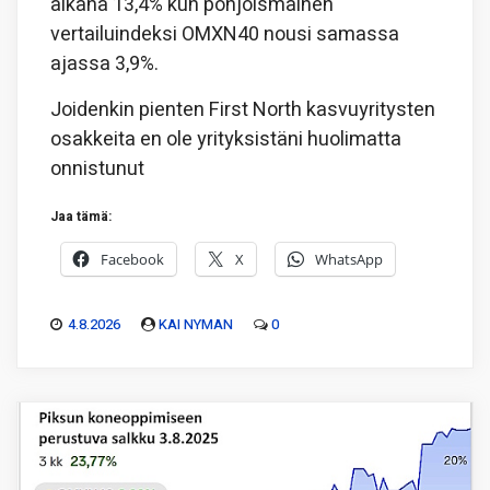
aikana 13,4% kun pohjoismainen
vertailuindeksi OMXN40 nousi samassa
ajassa 3,9%.
Joidenkin pienten First North kasvuyritysten
osakkeita en ole yrityksistäni huolimatta
onnistunut
Jaa tämä:
Facebook
X
WhatsApp
4.8.2026
KAI NYMAN
0