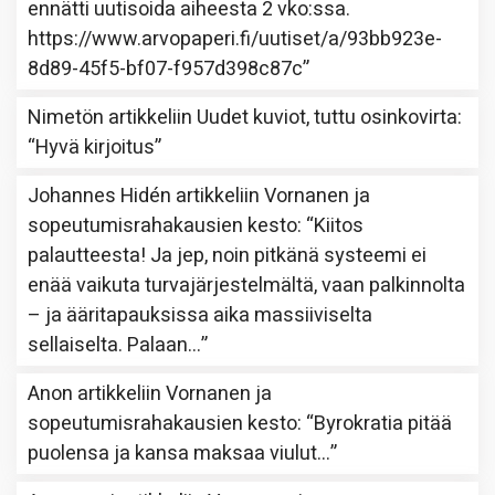
ennätti uutisoida aiheesta 2 vko:ssa.
https://www.arvopaperi.fi/uutiset/a/93bb923e-
8d89-45f5-bf07-f957d398c87c
”
Nimetön
artikkeliin
Uudet kuviot, tuttu osinkovirta
:
“
Hyvä kirjoitus
”
Johannes Hidén
artikkeliin
Vornanen ja
sopeutumisrahakausien kesto
: “
Kiitos
palautteesta! Ja jep, noin pitkänä systeemi ei
enää vaikuta turvajärjestelmältä, vaan palkinnolta
– ja ääritapauksissa aika massiiviselta
sellaiselta. Palaan…
”
Anon
artikkeliin
Vornanen ja
sopeutumisrahakausien kesto
: “
Byrokratia pitää
puolensa ja kansa maksaa viulut…
”