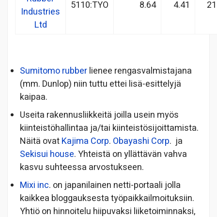
5110:TYO
8.64
4.41
21
Industries
Ltd
Sumitomo rubber
lienee rengasvalmistajana
(mm. Dunlop) niin tuttu ettei lisä-esittelyjä
kaipaa.
Useita rakennusliikkeitä joilla usein myös
kiinteistöhallintaa ja/tai kiinteistösijoittamista.
Näitä ovat
Kajima Corp
.
Obayashi Corp
. ja
Sekisui house
. Yhteistä on yllättävän vahva
kasvu suhteessa arvostukseen.
Mixi inc
. on japanilainen netti-portaali jolla
kaikkea bloggauksesta työpaikkailmoituksiin.
Yhtiö on hinnoitelu hiipuvaksi liiketoiminnaksi,