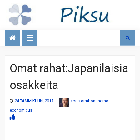
Talous
Omat rahat:Japanilaisia
osakkeita
24 TAMMIKUUN, 2017
lars-stormbom-homo-
economicus