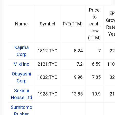
Price
EP
to
Gro
Name
Symbol
P/E(TTM)
cash
Rate
flow
Yea
(TTM)
Kajima
1812:TYO
8.24
7
22
Corp
Mixi Inc
2121:TYO
7.2
6.59
110
Obayashi
1802:TYO
9.96
7.85
32
Corp
Sekisui
1928:TYO
13.85
10.9
21
House Ltd
Sumitomo
Rubber