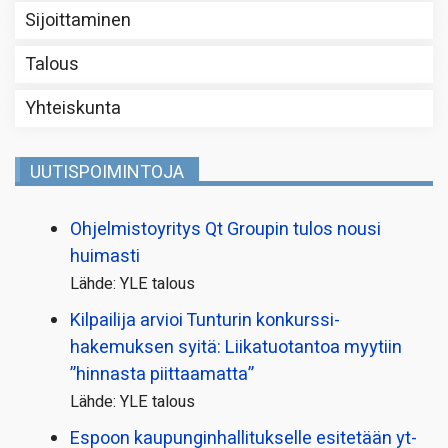
Sijoittaminen
Talous
Yhteiskunta
UUTISPOIMINTOJA
Ohjelmistoyritys Qt Groupin tulos nousi
huimasti
Lähde: YLE talous
Kilpailija arvioi Tunturin konkurssi­
hakemuksen syitä: Liikatuotantoa myytiin
”hinnasta piittaamatta”
Lähde: YLE talous
Espoon kaupungin­hallitukselle esitetään yt-