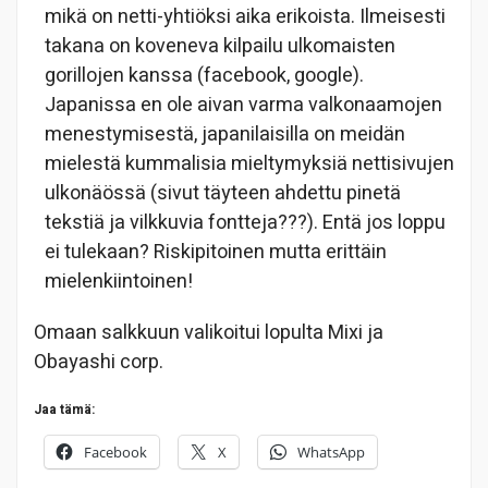
mikä on netti-yhtiöksi aika erikoista. Ilmeisesti
takana on koveneva kilpailu ulkomaisten
gorillojen kanssa (facebook, google).
Japanissa en ole aivan varma valkonaamojen
menestymisestä, japanilaisilla on meidän
mielestä kummalisia mieltymyksiä nettisivujen
ulkonäössä (sivut täyteen ahdettu pinetä
tekstiä ja vilkkuvia fontteja???). Entä jos loppu
ei tulekaan? Riskipitoinen mutta erittäin
mielenkiintoinen!
Omaan salkkuun valikoitui lopulta Mixi ja
Obayashi corp.
Jaa tämä:
Facebook
X
WhatsApp