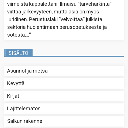
viimeistä kappalettani. Ilmaisu ”tarveharkinta”
viittaa järkevyyteen, mutta asia on myös
juridinen. Perustuslaki ”velvoittaa” julkista
sektoria huolehtimaan perusopetuksesta ja
sotesta,…
”
SISÄLTÖ
Asunnot ja metsä
Kevyttä
Kirjat
Lajittelematon
Salkun rakenne