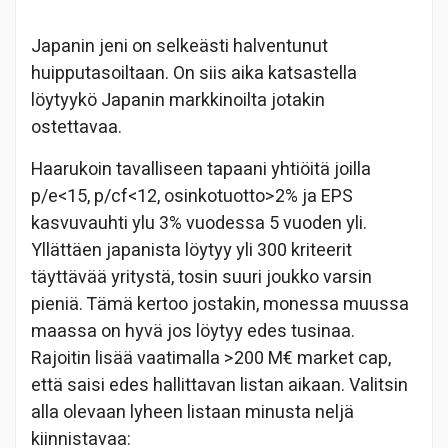
Japanin jeni on selkeästi halventunut
huipputasoiltaan. On siis aika katsastella
löytyykö Japanin markkinoilta jotakin
ostettavaa.
Haarukoin tavalliseen tapaani yhtiöitä joilla
p/e<15, p/cf<12, osinkotuotto>2% ja EPS
kasvuvauhti ylu 3% vuodessa 5 vuoden yli.
Yllättäen japanista löytyy yli 300 kriteerit
täyttävää yritystä, tosin suuri joukko varsin
pieniä. Tämä kertoo jostakin, monessa muussa
maassa on hyvä jos löytyy edes tusinaa.
Rajoitin lisää vaatimalla >200 M€ market cap,
että saisi edes hallittavan listan aikaan. Valitsin
alla olevaan lyheen listaan minusta neljä
kiinnistavaa: