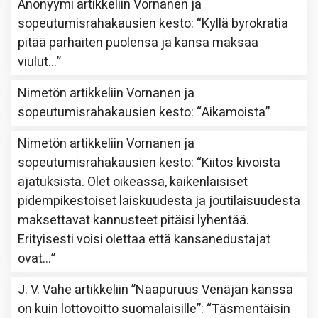
Anonyymi
artikkeliin
Vornanen ja
sopeutumisrahakausien kesto
: “
Kyllä byrokratia
pitää parhaiten puolensa ja kansa maksaa
viulut…
”
Nimetön
artikkeliin
Vornanen ja
sopeutumisrahakausien kesto
: “
Aikamoista
”
Nimetön
artikkeliin
Vornanen ja
sopeutumisrahakausien kesto
: “
Kiitos kivoista
ajatuksista. Olet oikeassa, kaikenlaisiset
pidempikestoiset laiskuudesta ja joutilaisuudesta
maksettavat kannusteet pitäisi lyhentää.
Erityisesti voisi olettaa että kansanedustajat
ovat…
”
J. V. Vahe
artikkeliin
”Naapuruus Venäjän kanssa
on kuin lottovoitto suomalaisille”
: “
Täsmentäisin