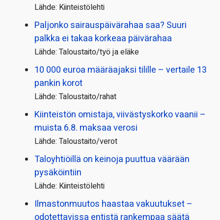
Lähde: Kiinteistölehti
Paljonko sairauspäivä­rahaa saa? Suuri
palkka ei takaa korkeaa päivärahaa
Lähde: Taloustaito/työ ja eläke
10 000 euroa määräajaksi tilille – vertaile 13
pankin korot
Lähde: Taloustaito/rahat
Kiinteistön omistaja, viivästyskorko vaanii –
muista 6.8. maksaa verosi
Lähde: Taloustaito/verot
Taloyhtiöillä on keinoja puuttua väärään
pysäköintiin
Lähde: Kiinteistölehti
Ilmastonmuutos haastaa vakuutukset –
odotettavissa entistä rankempaa säätä