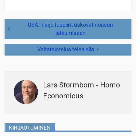
Artikkelien
USA: n sijoituspiirit uskovat nousun
selaus
jatkumiseen
Valtataistelua telealalla
Lars Stormbom - Homo
Economicus
KIRJAUTUMINEN