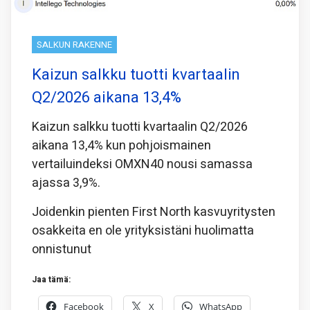
SALKUN RAKENNE
Kaizun salkku tuotti kvartaalin
Q2/2026 aikana 13,4%
Kaizun salkku tuotti kvartaalin Q2/2026
aikana 13,4% kun pohjoismainen
vertailuindeksi OMXN40 nousi samassa
ajassa 3,9%.
Joidenkin pienten First North kasvuyritysten
osakkeita en ole yrityksistäni huolimatta
onnistunut
Jaa tämä:
Facebook
X
WhatsApp