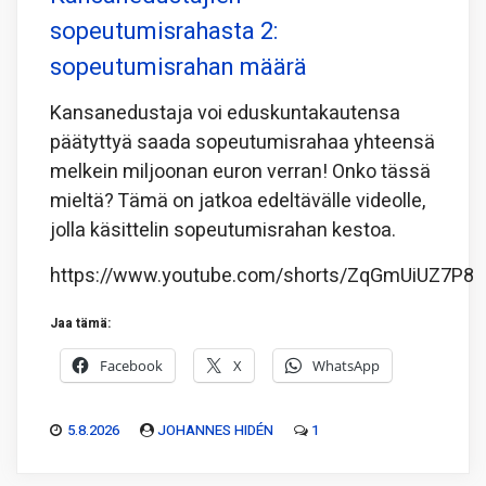
sopeutumisrahasta 2:
sopeutumisrahan määrä
Kansanedustaja voi eduskuntakautensa
päätyttyä saada sopeutumisrahaa yhteensä
melkein miljoonan euron verran! Onko tässä
mieltä? Tämä on jatkoa edeltävälle videolle,
jolla käsittelin sopeutumisrahan kestoa.
https://www.youtube.com/shorts/ZqGmUiUZ7P8
Jaa tämä:
Facebook
X
WhatsApp
5.8.2026
JOHANNES HIDÉN
1