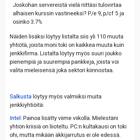
Joskohan servereistä vielä riittäsi tulovirtaa
alhaisen kurssin vastineeksi? P/e 9, p/cf 5 ja
osinko 3.7%
Näiden lisäksi löytyy listalta siis yli 110 muuta
yhtiötä, joista moni toki on kaikkea muuta kuin
jenkkifirma. Listalta löytyy myös suuri joukko
pienempiä ja suurempia pankkeja, joista voi
valita mieleisensä joka sektori kiinnostaa.
Salkusta
löytyy myös valmiiksi muita
jenkkiyhtiöitä:
Intel
: Painoa lisätty viime viikolla. Mielestäni
yhtiön kriisiä on liioteltu. PC:n kultakausi on toki
ohi, mutta mikään äkkijarrutus ei ole edessä.