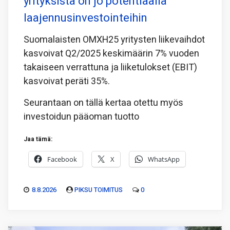
yrityksistä on jo potentiaalia
laajennusinvestointeihin
Suomalaisten OMXH25 yritysten liikevaihdot
kasvoivat Q2/2025 keskimäärin 7% vuoden
takaiseen verrattuna ja liiketulokset (EBIT)
kasvoivat peräti 35%.
Seurantaan on tällä kertaa otettu myös
investoidun pääoman tuotto
Jaa tämä:
Facebook
X
WhatsApp
8.8.2026
PIKSU TOIMITUS
0