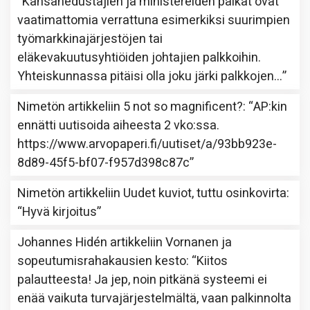
“
Kansanedustajien ja ministereiden palkat ovat
vaatimattomia verrattuna esimerkiksi suurimpien
työmarkkinajärjestöjen tai
eläkevakuutusyhtiöiden johtajien palkkoihin.
Yhteiskunnassa pitäisi olla joku järki palkkojen…
”
Nimetön
artikkeliin
5 not so magnificent?
: “
AP:kin
ennätti uutisoida aiheesta 2 vko:ssa.
https://www.arvopaperi.fi/uutiset/a/93bb923e-
8d89-45f5-bf07-f957d398c87c
”
Nimetön
artikkeliin
Uudet kuviot, tuttu osinkovirta
:
“
Hyvä kirjoitus
”
Johannes Hidén
artikkeliin
Vornanen ja
sopeutumisrahakausien kesto
: “
Kiitos
palautteesta! Ja jep, noin pitkänä systeemi ei
enää vaikuta turvajärjestelmältä, vaan palkinnolta