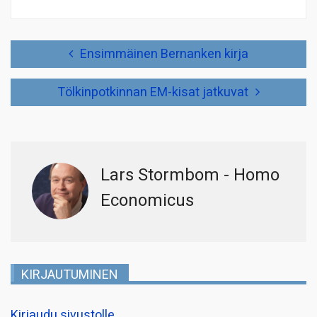
Artikkelien
Ensimmäinen Bernanken kirja
selaus
Tölkinpotkinnan EM-kisat jatkuvat
Lars Stormbom - Homo
Economicus
KIRJAUTUMINEN
Kirjaudu sivustolle