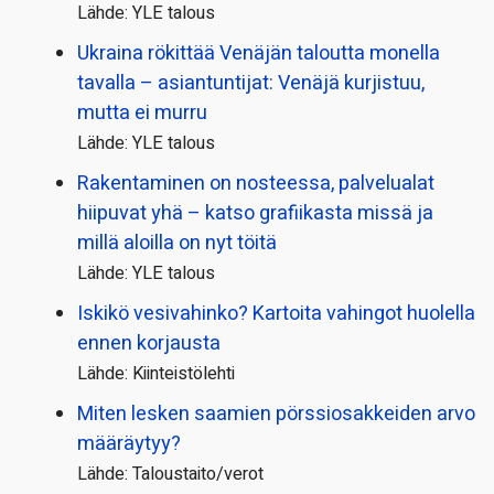
Lähde: YLE talous
Ukraina rökittää Venäjän taloutta monella
tavalla – asiantuntijat: Venäjä kurjistuu,
mutta ei murru
Lähde: YLE talous
Rakentaminen on nosteessa, palvelualat
hiipuvat yhä – katso grafiikasta missä ja
millä aloilla on nyt töitä
Lähde: YLE talous
Iskikö vesivahinko? Kartoita vahingot huolella
ennen korjausta
Lähde: Kiinteistölehti
Miten lesken saamien pörssi­osakkeiden arvo
määräytyy?
Lähde: Taloustaito/verot