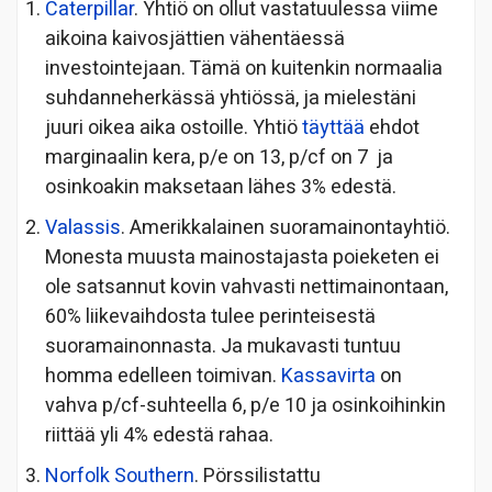
Caterpillar
. Yhtiö on ollut vastatuulessa viime
aikoina kaivosjättien vähentäessä
investointejaan. Tämä on kuitenkin normaalia
suhdanneherkässä yhtiössä, ja mielestäni
juuri oikea aika ostoille. Yhtiö
täyttää
ehdot
marginaalin kera, p/e on 13, p/cf on 7 ja
osinkoakin maksetaan lähes 3% edestä.
Valassis
. Amerikkalainen suoramainontayhtiö.
Monesta muusta mainostajasta poieketen ei
ole satsannut kovin vahvasti nettimainontaan,
60% liikevaihdosta tulee perinteisestä
suoramainonnasta. Ja mukavasti tuntuu
homma edelleen toimivan.
Kassavirta
on
vahva p/cf-suhteella 6, p/e 10 ja osinkoihinkin
riittää yli 4% edestä rahaa.
Norfolk Southern
. Pörssilistattu