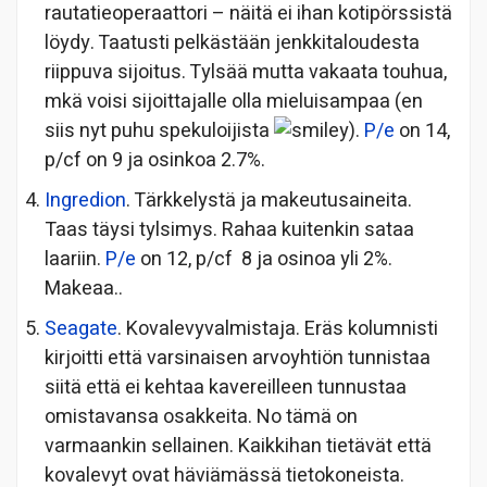
rautatieoperaattori – näitä ei ihan kotipörssistä
löydy. Taatusti pelkästään jenkkitaloudesta
riippuva sijoitus. Tylsää mutta vakaata touhua,
mkä voisi sijoittajalle olla mieluisampaa (en
siis nyt puhu spekuloijista
).
P/e
on 14,
p/cf on 9 ja osinkoa 2.7%.
Ingredion
. Tärkkelystä ja makeutusaineita.
Taas täysi tylsimys. Rahaa kuitenkin sataa
laariin.
P/e
on 12, p/cf 8 ja osinoa yli 2%.
Makeaa..
Seagate
. Kovalevyvalmistaja. Eräs kolumnisti
kirjoitti että varsinaisen arvoyhtiön tunnistaa
siitä että ei kehtaa kavereilleen tunnustaa
omistavansa osakkeita. No tämä on
varmaankin sellainen. Kaikkihan tietävät että
kovalevyt ovat häviämässä tietokoneista.