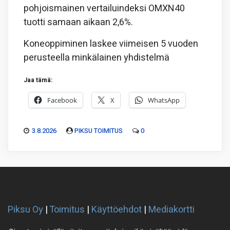
pohjoismainen vertailuindeksi OMXN40
tuotti samaan aikaan 2,6%.
Koneoppiminen laskee viimeisen 5 vuoden
perusteella minkälainen yhdistelmä
Jaa tämä:
Facebook
X
WhatsApp
3.8.2026
PIKSU TOIMITUS
0
Piksu Oy
|
Toimitus
|
Käyttöehdot
|
Mediakortti