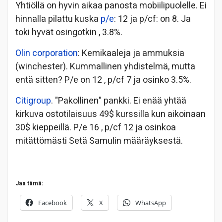
Yhtiöllä on hyvin aikaa panosta mobiilipuolelle. Ei
hinnalla pilattu kuska
p/e
: 12 ja p/cf: on 8. Ja
toki hyvät osingotkin , 3.8%.
Olin corporation
: Kemikaaleja ja ammuksia
(winchester). Kummallinen yhdistelmä, mutta
entä sitten? P/e on 12 , p/cf 7 ja osinko 3.5%.
Citigroup
. "Pakollinen" pankki. Ei enää yhtää
kirkuva ostotilaisuus 49$ kurssilla kun aikoinaan
30$ kieppeillä. P/e 16 , p/cf 12 ja osinkoa
mitättömästi Setä Samulin määräyksestä.
Jaa tämä:
Facebook
X
WhatsApp