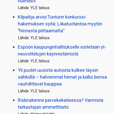
huimasti
Lähde: YLE talous
Kilpailija arvioi Tunturin konkurssi­
hakemuksen syitä: Liikatuotantoa myytiin
”hinnasta piittaamatta”
Lähde: YLE talous
Espoon kaupungin­hallitukselle esitetään yt-
neuvottelujen käynnistämistä
Lähde: YLE talous
Yli puolet uusista autoista kulkee täysin
sähköllä – halvemmat hinnat ja kallis bensa
vauhdittavat kauppaa
Lähde: YLE talous
Riskirakenne parvekekaiteessa? Varmista
tarkastajan ammattitaito