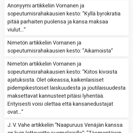
Anonyymi
artikkeliin
Vornanen ja
sopeutumisrahakausien kesto
: “
Kyllä byrokratia
pitää parhaiten puolensa ja kansa maksaa
viulut…
”
Nimetön
artikkeliin
Vornanen ja
sopeutumisrahakausien kesto
: “
Aikamoista
”
Nimetön
artikkeliin
Vornanen ja
sopeutumisrahakausien kesto
: “
Kiitos kivoista
ajatuksista. Olet oikeassa, kaikenlaisiset
pidempikestoiset laiskuudesta ja joutilaisuudesta
maksettavat kannusteet pitäisi lyhentää.
Erityisesti voisi olettaa että kansanedustajat
ovat…
”
J. V. Vahe
artikkeliin
”Naapuruus Venäjän kanssa