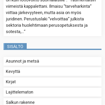
on kuin lottovoitto suomalaisille”
: “
Täsmentäisin
viimeistä kappalettani. Ilmaisu ”tarveharkinta”
viittaa järkevyyteen, mutta asia on myös
juridinen. Perustuslaki ”velvoittaa” julkista
sektoria huolehtimaan perusopetuksesta ja
sotesta,…
”
SISÄLTÖ
Asunnot ja metsä
Kevyttä
Kirjat
Lajittelematon
Salkun rakenne