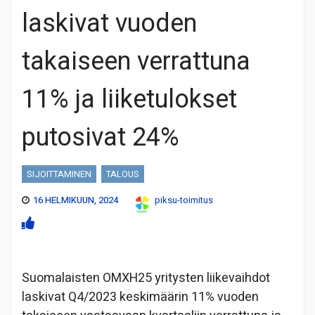
laskivat vuoden
takaiseen verrattuna
11% ja liiketulokset
putosivat 24%
SIJOITTAMINEN
TALOUS
16 HELMIKUUN, 2024
piksu-toimitus
Suomalaisten OMXH25 yritysten liikevaihdot
laskivat Q4/2023 keskimäärin 11% vuoden