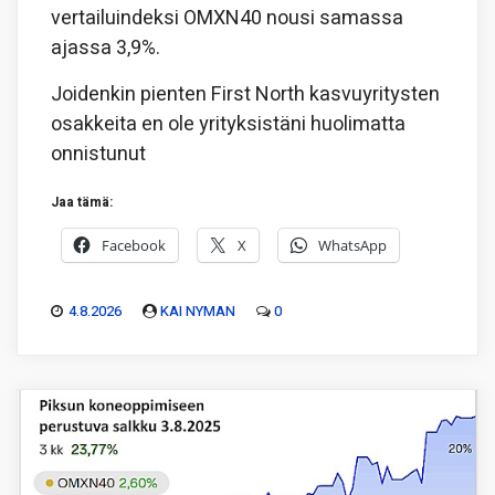
vertailuindeksi OMXN40 nousi samassa
ajassa 3,9%.
Joidenkin pienten First North kasvuyritysten
osakkeita en ole yrityksistäni huolimatta
onnistunut
Jaa tämä:
Facebook
X
WhatsApp
4.8.2026
KAI NYMAN
0