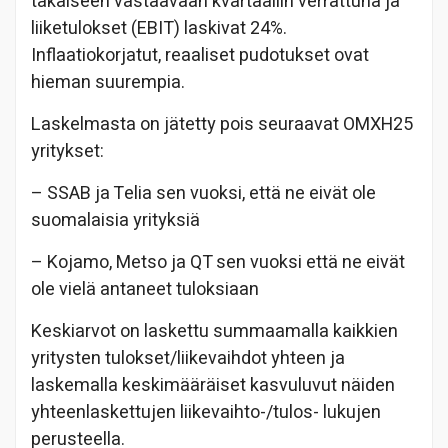
takaiseen vastaavaan kvartaaliin verrattuna ja
liiketulokset (EBIT) laskivat 24%.
Inflaatiokorjatut, reaaliset pudotukset ovat
hieman suurempia.
Laskelmasta on jätetty pois seuraavat OMXH25
yritykset:
– SSAB ja Telia sen vuoksi, että ne eivät ole
suomalaisia yrityksiä
– Kojamo, Metso ja QT sen vuoksi että ne eivät
ole vielä antaneet tuloksiaan
Keskiarvot on laskettu summaamalla kaikkien
yritysten tulokset/liikevaihdot yhteen ja
laskemalla keskimääräiset kasvuluvut näiden
yhteenlaskettujen liikevaihto-/tulos- lukujen
perusteella.