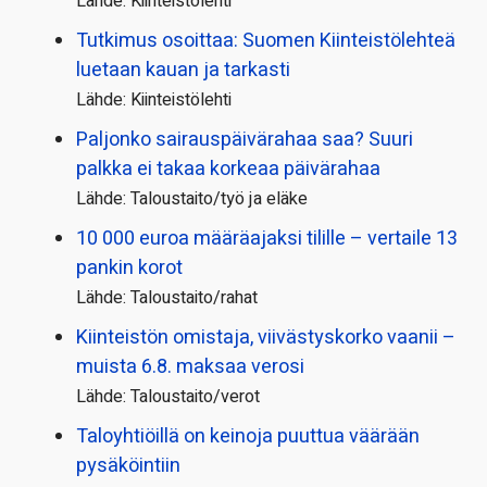
Lähde: Kiinteistölehti
Tutkimus osoittaa: Suomen Kiinteistölehteä
luetaan kauan ja tarkasti
Lähde: Kiinteistölehti
Paljonko sairauspäivä­rahaa saa? Suuri
palkka ei takaa korkeaa päivärahaa
Lähde: Taloustaito/työ ja eläke
10 000 euroa määräajaksi tilille – vertaile 13
pankin korot
Lähde: Taloustaito/rahat
Kiinteistön omistaja, viivästyskorko vaanii –
muista 6.8. maksaa verosi
Lähde: Taloustaito/verot
Taloyhtiöillä on keinoja puuttua väärään
pysäköintiin