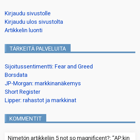
Kirjaudu sivustolle
Kirjaudu ulos sivustolta
Artikkelin luonti
TÄRKEITÄ PALVELUITA
Sijoitussentimentti: Fear and Greed
Borsdata
JP-Morgan: markkinanäkemys
Short Register
Lipper: rahastot ja markkinat
KOMMENTIT
Nimetön
artikkeliin
5 not so magnificent?
: “
AP:kin