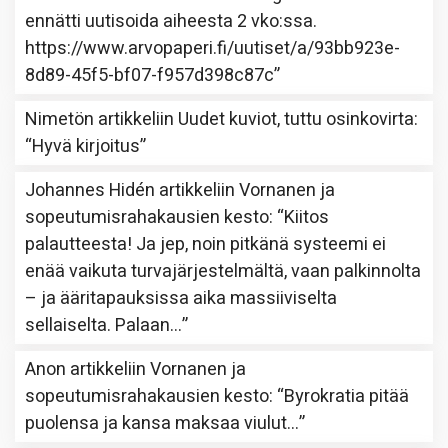
ennätti uutisoida aiheesta 2 vko:ssa.
https://www.arvopaperi.fi/uutiset/a/93bb923e-
8d89-45f5-bf07-f957d398c87c
”
Nimetön
artikkeliin
Uudet kuviot, tuttu osinkovirta
:
“
Hyvä kirjoitus
”
Johannes Hidén
artikkeliin
Vornanen ja
sopeutumisrahakausien kesto
: “
Kiitos
palautteesta! Ja jep, noin pitkänä systeemi ei
enää vaikuta turvajärjestelmältä, vaan palkinnolta
– ja ääritapauksissa aika massiiviselta
sellaiselta. Palaan…
”
Anon
artikkeliin
Vornanen ja
sopeutumisrahakausien kesto
: “
Byrokratia pitää
puolensa ja kansa maksaa viulut…
”