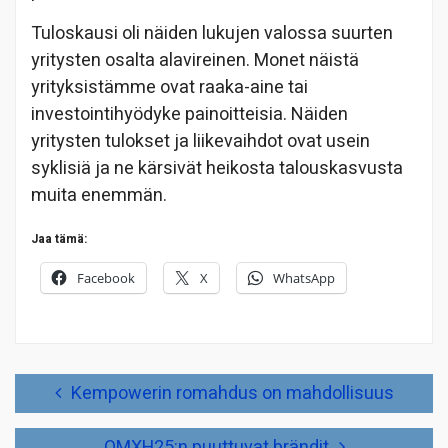
Tuloskausi oli näiden lukujen valossa suurten
yritysten osalta alavireinen. Monet näistä
yrityksistämme ovat raaka-aine tai
investointihyödyke painoitteisia. Näiden
yritysten tulokset ja liikevaihdot ovat usein
syklisiä ja ne kärsivät heikosta talouskasvusta
muita enemmän.
Jaa tämä:
Facebook
X
WhatsApp
Artikkelien
Kempowerin romahdus on mahdollisuus
selaus
OMXH25:n puuttuvat brändit