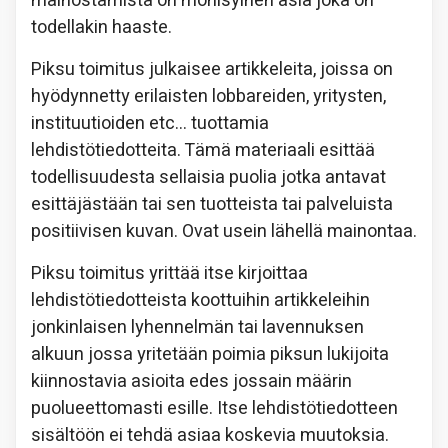
mainostamista on monisyinen asia joka on
todellakin haaste.
Piksu toimitus julkaisee artikkeleita, joissa on
hyödynnetty erilaisten lobbareiden, yritysten,
instituutioiden etc… tuottamia
lehdistötiedotteita. Tämä materiaali esittää
todellisuudesta sellaisia puolia jotka antavat
esittäjästään tai sen tuotteista tai palveluista
positiivisen kuvan. Ovat usein lähellä mainontaa.
Piksu toimitus yrittää itse kirjoittaa
lehdistötiedotteista koottuihin artikkeleihin
jonkinlaisen lyhennelmän tai lavennuksen
alkuun jossa yritetään poimia piksun lukijoita
kiinnostavia asioita edes jossain määrin
puolueettomasti esille. Itse lehdistötiedotteen
sisältöön ei tehdä asiaa koskevia muutoksia.