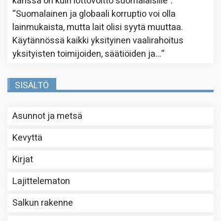
kanssa on kuin lottovoitto suomalaisille”
:
“
Suomalainen ja globaali korruptio voi olla
lainmukaista, mutta lait olisi syytä muuttaa.
Käytännössä kaikki yksityinen vaalirahoitus
yksityisten toimijoiden, säätiöiden ja…
”
SISÄLTÖ
Asunnot ja metsä
Kevyttä
Kirjat
Lajittelematon
Salkun rakenne