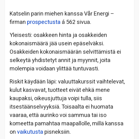
Katselin parin miehen kanssa Vår Energi –
firman
prospectusta
á 562 sivua.
Yleisesti: osakkeen hinta ja osakkeiden
kokonaismäärä jää usein epäselväksi.
Osakkeiden kokonaismäärän selvittämistä ei
selkeytä yhdistetyt annit ja myynnit, joita
molempia voidaan ylittää tuntuvasti.
Riskit käydään läpi: valuuttakurssit vaihtelevat,
kulut kasvavat, tuotteet eivät ehkä mene
kaupaksi, oikeusjuttuja voipi tulla, siis
itsestäänselvyyksiä. Toisaalta ei huomata
vaaraa, että aurinko voi sammua tai iso
komeetta pamahtaa maapallolle, millä kanssa
on
vaikutusta
pisneksiin.