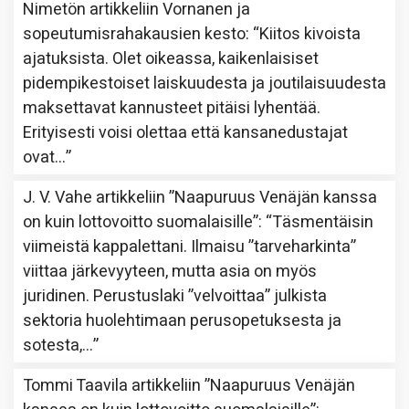
Nimetön
artikkeliin
Vornanen ja
sopeutumisrahakausien kesto
: “
Kiitos kivoista
ajatuksista. Olet oikeassa, kaikenlaisiset
pidempikestoiset laiskuudesta ja joutilaisuudesta
maksettavat kannusteet pitäisi lyhentää.
Erityisesti voisi olettaa että kansanedustajat
ovat…
”
J. V. Vahe
artikkeliin
”Naapuruus Venäjän kanssa
on kuin lottovoitto suomalaisille”
: “
Täsmentäisin
viimeistä kappalettani. Ilmaisu ”tarveharkinta”
viittaa järkevyyteen, mutta asia on myös
juridinen. Perustuslaki ”velvoittaa” julkista
sektoria huolehtimaan perusopetuksesta ja
sotesta,…
”
Tommi Taavila
artikkeliin
”Naapuruus Venäjän