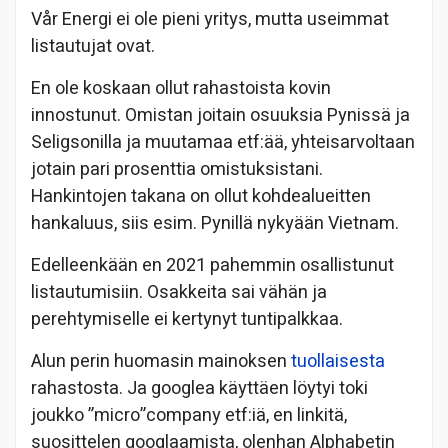
Vår Energi ei ole pieni yritys, mutta useimmat
listautujat ovat.
En ole koskaan ollut rahastoista kovin
innostunut. Omistan joitain osuuksia Pynissä ja
Seligsonilla ja muutamaa etf:ää, yhteisarvoltaan
jotain pari prosenttia omistuksistani.
Hankintojen takana on ollut kohdealueitten
hankaluus, siis esim. Pynillä nykyään Vietnam.
Edelleenkään en 2021 pahemmin osallistunut
listautumisiin. Osakkeita sai vähän ja
perehtymiselle ei kertynyt tuntipalkkaa.
Alun perin huomasin mainoksen
tuollaisesta
rahastosta. Ja googlea käyttäen löytyi toki
joukko ”micro”company etf:iä, en linkitä,
suosittelen googlaamista, olenhan Alphabetin