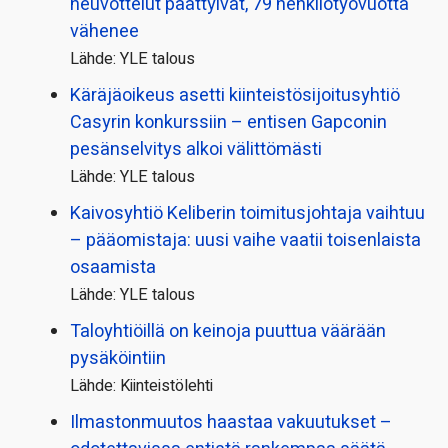
neuvottelut päättyivät, 79 henkilö­työvuotta
vähenee
Lähde: YLE talous
Käräjäoikeus asetti kiinteistö­sijoitusyhtiö
Casyrin konkurssiin – entisen Gapconin
pesänselvitys alkoi välittömästi
Lähde: YLE talous
Kaivosyhtiö Keliberin toimitusjohtaja vaihtuu
– pääomistaja: uusi vaihe vaatii toisenlaista
osaamista
Lähde: YLE talous
Taloyhtiöillä on keinoja puuttua väärään
pysäköintiin
Lähde: Kiinteistölehti
Ilmastonmuutos haastaa vakuutukset –