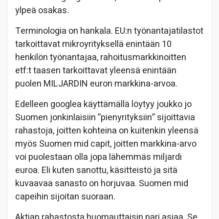
ylpeä osakas.
Terminologia on hankala. EU:n työnantajatilastot
tarkoittavat mikroyrityksellä enintään 10
henkilön työnantajaa, rahoitusmarkkinoitten
etf:t taasen tarkoittavat yleensä enintään
puolen MILJARDIN euron markkina-arvoa.
Edelleen googlea käyttämällä löytyy joukko jo
Suomen jonkinlaisiin ”pienyrityksiin” sijoittavia
rahastoja, joitten kohteina on kuitenkin yleensä
myös Suomen mid capit, joitten markkina-arvo
voi puolestaan olla jopa lähemmäs miljardi
euroa. Eli kuten sanottu, käsitteistö ja sitä
kuvaavaa sanasto on horjuvaa. Suomen mid
capeihin sijoitan suoraan.
Aktian rahastosta huomauttaisin pari asiaa. Se