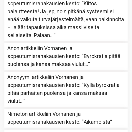
sopeutumisrahakausien kesto
: “
Kiitos
palautteesta! Ja jep, noin pitkänä systeemi ei
enää vaikuta turvajärjestelmältä, vaan palkinnolta
– ja ääritapauksissa aika massiiviselta
sellaiselta. Palaan…
”
Anon
artikkeliin
Vornanen ja
sopeutumisrahakausien kesto
: “
Byrokratia pitää
puolensa ja kansa maksaa viulut…
”
Anonyymi
artikkeliin
Vornanen ja
sopeutumisrahakausien kesto
: “
Kyllä byrokratia
pitää parhaiten puolensa ja kansa maksaa
viulut…
”
Nimetön
artikkeliin
Vornanen ja
sopeutumisrahakausien kesto
: “
Aikamoista
”