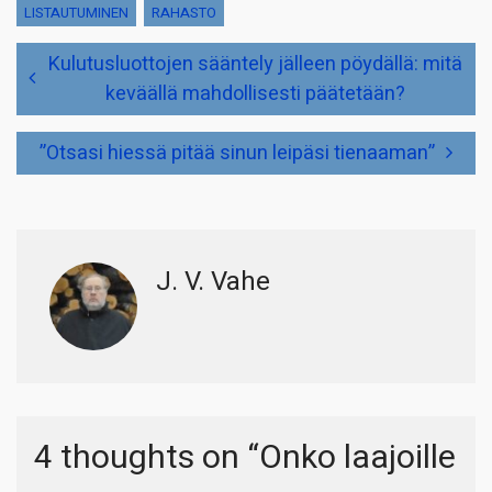
LISTAUTUMINEN
RAHASTO
Artikkelien
Kulutusluottojen sääntely jälleen pöydällä: mitä
selaus
keväällä mahdollisesti päätetään?
”Otsasi hiessä pitää sinun leipäsi tienaaman”
J. V. Vahe
4 thoughts on “
Onko laajoille