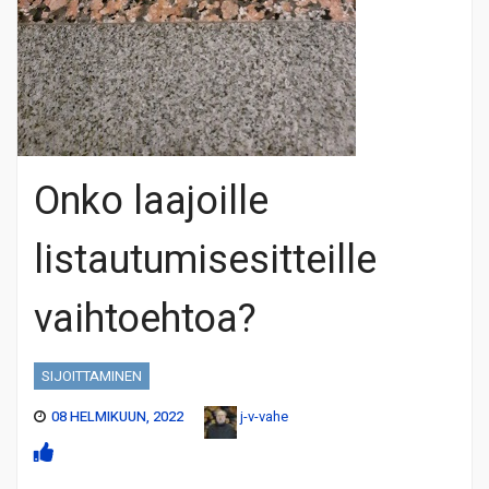
Onko laajoille
listautumisesitteille
vaihtoehtoa?
SIJOITTAMINEN
08 HELMIKUUN, 2022
j-v-vahe