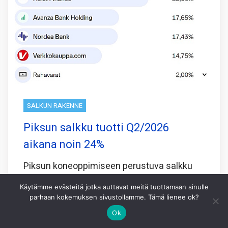
SALKUN RAKENNE
Piksun salkku tuotti Q2/2026
aikana noin 24%
Piksun koneoppimiseen perustuva salkku
tuotti viimeisen 3 kk aikana 23,8% kun
Käytämme evästeitä jotka auttavat meitä tuottamaan sinulle
pohjoismainen vertailuindeksi OMXN40
parhaan kokemuksen sivustollamme. Tämä lienee ok?
tuotti samaan aikaan 2,6%.
Ok