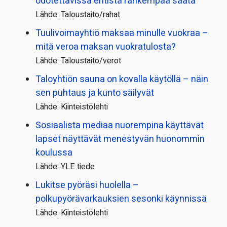
odotettavissa entistä rankempaa säätä
Lähde: Taloustaito/rahat
Tuulivoimayhtiö maksaa minulle vuokraa –
mitä veroa maksan vuokratulosta?
Lähde: Taloustaito/verot
Taloyhtiön sauna on kovalla käytöllä – näin
sen puhtaus ja kunto säilyvät
Lähde: Kiinteistölehti
Sosiaalista mediaa nuorempina käyttävät
lapset näyttävät menestyvän huonommin
koulussa
Lähde: YLE tiede
Lukitse pyöräsi huolella –
polkupyörävarkauksien sesonki käynnissä
Lähde: Kiinteistölehti