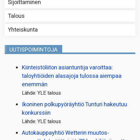
Sijoittaminen
Talous
Yhteiskunta
UUTISPOIMINTOJA
Kiinteistö­liiton asiantuntija varoittaa:
taloyhtiöiden alasajoja tulossa aiempaa
enemmän
Lähde: YLE talous
Ikoninen polkupyörä­yhtiö Tunturi hakeutuu
konkurssiin
Lähde: YLE talous
Autokauppayhtiö Wetterin muutos­