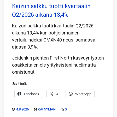
Kaizun salkku tuotti kvartaalin
Q2/2026 aikana 13,4%
Kaizun salkku tuotti kvartaalin Q2/2026
aikana 13,4% kun pohjoismainen
vertailuindeksi OMXN40 nousi samassa
ajassa 3,9%.
Joidenkin pienten First North kasvuyritysten
osakkeita en ole yrityksistäni huolimatta
onnistunut
Jaa tämä:
Facebook
X
WhatsApp
4.8.2026
KAI NYMAN
0