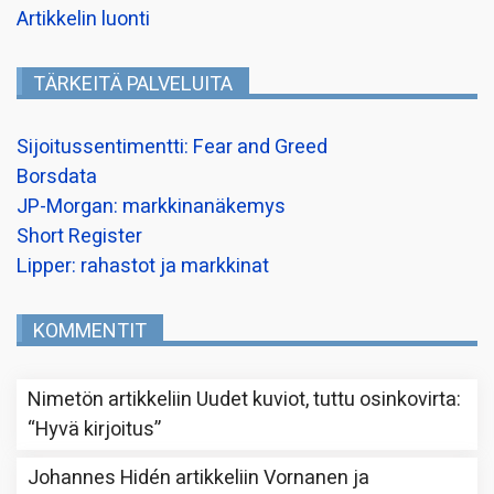
Artikkelin luonti
TÄRKEITÄ PALVELUITA
Sijoitussentimentti: Fear and Greed
Borsdata
JP-Morgan: markkinanäkemys
Short Register
Lipper: rahastot ja markkinat
KOMMENTIT
Nimetön
artikkeliin
Uudet kuviot, tuttu osinkovirta
:
“
Hyvä kirjoitus
”
Johannes Hidén
artikkeliin
Vornanen ja