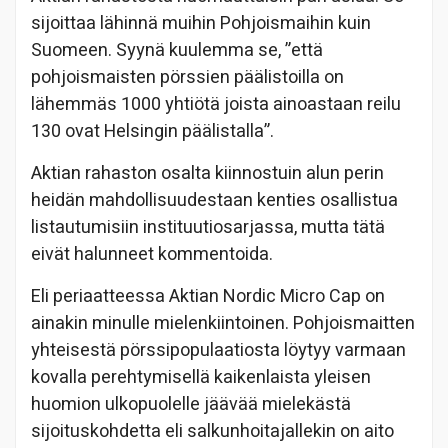
sijoittaa lähinnä muihin Pohjoismaihin kuin
Suomeen. Syynä kuulemma se, ”että
pohjoismaisten pörssien päälistoilla on
lähemmäs 1000 yhtiötä joista ainoastaan reilu
130 ovat Helsingin päälistalla”.
Aktian rahaston osalta kiinnostuin alun perin
heidän mahdollisuudestaan kenties osallistua
listautumisiin instituutiosarjassa, mutta tätä
eivät halunneet kommentoida.
Eli periaatteessa Aktian Nordic Micro Cap on
ainakin minulle mielenkiintoinen. Pohjoismaitten
yhteisestä pörssipopulaatiosta löytyy varmaan
kovalla perehtymisellä kaikenlaista yleisen
huomion ulkopuolelle jäävää mielekästä
sijoituskohdetta eli salkunhoitajallekin on aito