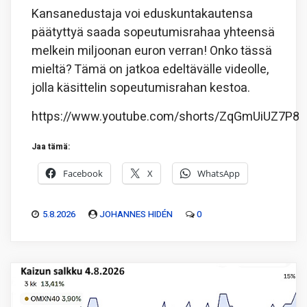
Kansanedustaja voi eduskuntakautensa
päätyttyä saada sopeutumisrahaa yhteensä
melkein miljoonan euron verran! Onko tässä
mieltä? Tämä on jatkoa edeltävälle videolle,
jolla käsittelin sopeutumisrahan kestoa.
https://www.youtube.com/shorts/ZqGmUiUZ7P8
Jaa tämä:
Facebook
X
WhatsApp
5.8.2026
JOHANNES HIDÉN
0