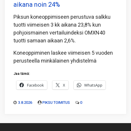
aikana noin 24%
Piksun koneoppimiseen perustuva salkku
tuotti viimeisen 3 kk aikana 23,8% kun
pohjoismainen vertailuindeksi OMXN40
tuotti samaan aikaan 2,6%.
Koneoppiminen laskee viimeisen 5 vuoden
perusteella minkälainen yhdistelmä
Jaa tämä:
Facebook
X
WhatsApp
3.8.2026
PIKSU TOIMITUS
0