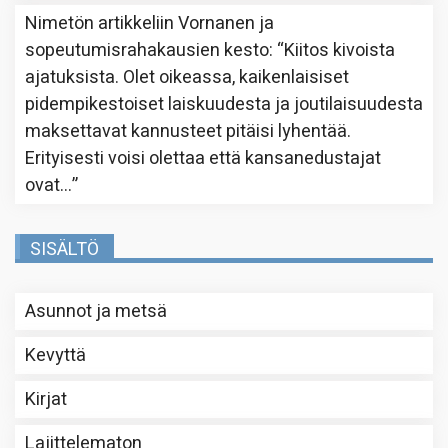
Nimetön
artikkeliin
Vornanen ja
sopeutumisrahakausien kesto
: “
Kiitos kivoista
ajatuksista. Olet oikeassa, kaikenlaisiset
pidempikestoiset laiskuudesta ja joutilaisuudesta
maksettavat kannusteet pitäisi lyhentää.
Erityisesti voisi olettaa että kansanedustajat
ovat…
”
SISÄLTÖ
Asunnot ja metsä
Kevyttä
Kirjat
Lajittelematon