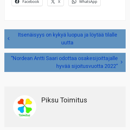
Facebook
X
WhatsApp
Artikkelien
Itsenäisyys on kykyä luopua ja löytää tilalle
selaus
uutta
”Nordean Antti Saari odottaa osakesijoittajalle
hyvää sijoitusvuotta 2022”
Piksu Toimitus