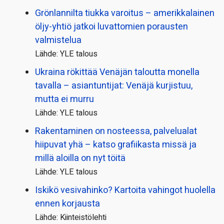
Grönlannilta tiukka varoitus – amerikkalainen
öljy-yhtiö jatkoi luvattomien porausten
valmistelua
Lähde: YLE talous
Ukraina rökittää Venäjän taloutta monella
tavalla – asiantuntijat: Venäjä kurjistuu,
mutta ei murru
Lähde: YLE talous
Rakentaminen on nosteessa, palvelualat
hiipuvat yhä – katso grafiikasta missä ja
millä aloilla on nyt töitä
Lähde: YLE talous
Iskikö vesivahinko? Kartoita vahingot huolella
ennen korjausta
Lähde: Kiinteistölehti