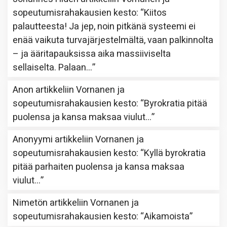
sopeutumisrahakausien kesto
: “
Kiitos
palautteesta! Ja jep, noin pitkänä systeemi ei
enää vaikuta turvajärjestelmältä, vaan palkinnolta
– ja ääritapauksissa aika massiiviselta
sellaiselta. Palaan…
”
Anon
artikkeliin
Vornanen ja
sopeutumisrahakausien kesto
: “
Byrokratia pitää
puolensa ja kansa maksaa viulut…
”
Anonyymi
artikkeliin
Vornanen ja
sopeutumisrahakausien kesto
: “
Kyllä byrokratia
pitää parhaiten puolensa ja kansa maksaa
viulut…
”
Nimetön
artikkeliin
Vornanen ja
sopeutumisrahakausien kesto
: “
Aikamoista
”