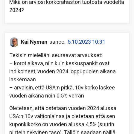
Mikä on arviosi korkorahaston tuotosta vuodelta
2024?
Kai Nyman
sanoo:
5.10.2023 10:31
Tekisin mielelläni seuraavat arvaukset:
– korot alkava, niin kuin keskuspankit ovat
indikoineet, vuoden 2024 loppupuolen aikana
laskemaan
– arvaisin, että USA:n pitkä, 10v korko laskee
vuoden aikana noin 0.5% verran
Oletetaan, että ostetaan vuoden 2024 alussa
USA:n 10v valtionlainaa ja oletetaan että sen
kuponkikorko on vuoden alussa 4,5% (suurin
piirtein nykyinen taso). Tällöin saadaan näillä