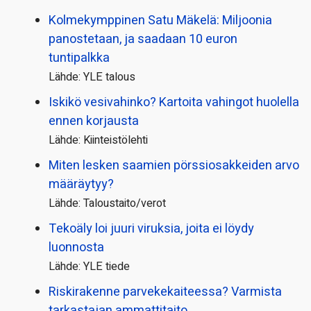
Kolmekymppinen Satu Mäkelä: Miljoonia
panostetaan, ja saadaan 10 euron
tuntipalkka
Lähde: YLE talous
Iskikö vesivahinko? Kartoita vahingot huolella
ennen korjausta
Lähde: Kiinteistölehti
Miten lesken saamien pörssi­osakkeiden arvo
määräytyy?
Lähde: Taloustaito/verot
Tekoäly loi juuri viruksia, joita ei löydy
luonnosta
Lähde: YLE tiede
Riskirakenne parvekekaiteessa? Varmista
tarkastajan ammattitaito