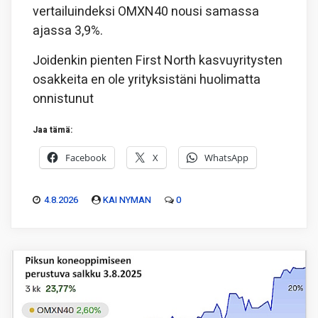
vertailuindeksi OMXN40 nousi samassa
ajassa 3,9%.
Joidenkin pienten First North kasvuyritysten
osakkeita en ole yrityksistäni huolimatta
onnistunut
Jaa tämä:
Facebook
X
WhatsApp
4.8.2026
KAI NYMAN
0