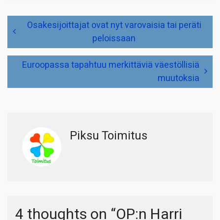
Artikkelien
Osakesijoittajat ovat nyt varovaisia tai peräti
selaus
peloissaan
Euroopassa tapahtuu merkittäviä väestöllisiä
muutoksia
Piksu Toimitus
4 thoughts on “
OP:n Harri