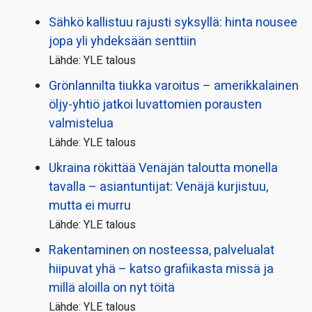
Sähkö kallistuu rajusti syksyllä: hinta nousee
jopa yli yhdeksään senttiin
Lähde: YLE talous
Grönlannilta tiukka varoitus – amerikkalainen
öljy-yhtiö jatkoi luvattomien porausten
valmistelua
Lähde: YLE talous
Ukraina rökittää Venäjän taloutta monella
tavalla – asiantuntijat: Venäjä kurjistuu,
mutta ei murru
Lähde: YLE talous
Rakentaminen on nosteessa, palvelualat
hiipuvat yhä – katso grafiikasta missä ja
millä aloilla on nyt töitä
Lähde: YLE talous