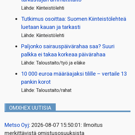
Lähde: Kiinteistölehti
Tutkimus osoittaa: Suomen Kiinteistölehteä
luetaan kauan ja tarkasti
Lähde: Kiinteistölehti
Paljonko sairauspäivä­rahaa saa? Suuri
palkka ei takaa korkeaa päivärahaa
Lähde: Taloustaito/työ ja eläke
10 000 euroa määräajaksi tilille – vertaile 13
pankin korot
Lähde: Taloustaito/rahat
OMXHEX UUTISIA
Metso Oyj
: 2026-08-07 15:50:01: Ilmoitus
merkittävistä omistusosuuksista