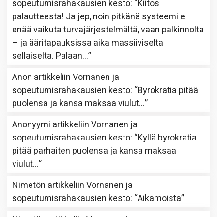
sopeutumisrahakausien kesto
: “
Kiitos
palautteesta! Ja jep, noin pitkänä systeemi ei
enää vaikuta turvajärjestelmältä, vaan palkinnolta
– ja ääritapauksissa aika massiiviselta
sellaiselta. Palaan…
”
Anon
artikkeliin
Vornanen ja
sopeutumisrahakausien kesto
: “
Byrokratia pitää
puolensa ja kansa maksaa viulut…
”
Anonyymi
artikkeliin
Vornanen ja
sopeutumisrahakausien kesto
: “
Kyllä byrokratia
pitää parhaiten puolensa ja kansa maksaa
viulut…
”
Nimetön
artikkeliin
Vornanen ja
sopeutumisrahakausien kesto
: “
Aikamoista
”