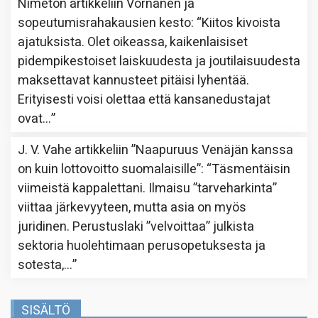
Nimetön
artikkeliin
Vornanen ja
sopeutumisrahakausien kesto
: “
Kiitos kivoista
ajatuksista. Olet oikeassa, kaikenlaisiset
pidempikestoiset laiskuudesta ja joutilaisuudesta
maksettavat kannusteet pitäisi lyhentää.
Erityisesti voisi olettaa että kansanedustajat
ovat…
”
J. V. Vahe
artikkeliin
”Naapuruus Venäjän kanssa
on kuin lottovoitto suomalaisille”
: “
Täsmentäisin
viimeistä kappalettani. Ilmaisu ”tarveharkinta”
viittaa järkevyyteen, mutta asia on myös
juridinen. Perustuslaki ”velvoittaa” julkista
sektoria huolehtimaan perusopetuksesta ja
sotesta,…
”
SISÄLTÖ