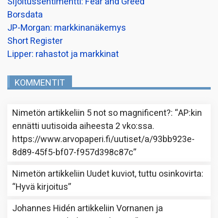
Sijoitussentimentti: Fear and Greed
Borsdata
JP-Morgan: markkinanäkemys
Short Register
Lipper: rahastot ja markkinat
KOMMENTIT
Nimetön
artikkeliin
5 not so magnificent?
: “
AP:kin
ennätti uutisoida aiheesta 2 vko:ssa.
https://www.arvopaperi.fi/uutiset/a/93bb923e-
8d89-45f5-bf07-f957d398c87c
”
Nimetön
artikkeliin
Uudet kuviot, tuttu osinkovirta
:
“
Hyvä kirjoitus
”
Johannes Hidén
artikkeliin
Vornanen ja