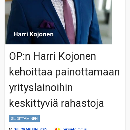
OP:n Harri Kojonen
kehoittaa painottamaan
yrityslainoihin
keskittyviä rahastoja
SIJOITTAMINEN
04 LOKAKUUN, 2023
piksu-toimitus