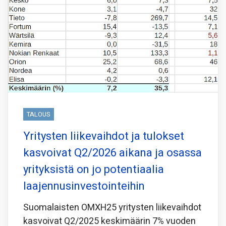
TALOUS
Yritysten liikevaihdot ja tulokset
kasvoivat Q2/2026 aikana ja osassa
yrityksistä on jo potentiaalia
laajennusinvestointeihin
Suomalaisten OMXH25 yritysten liikevaihdot
kasvoivat Q2/2025 keskimäärin 7% vuoden