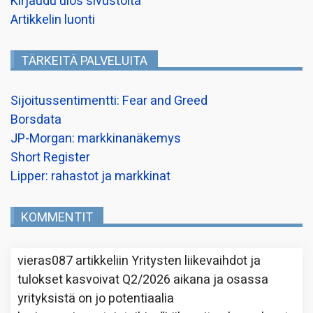
Kirjaudu ulos sivustolta
Artikkelin luonti
TÄRKEITÄ PALVELUITA
Sijoitussentimentti: Fear and Greed
Borsdata
JP-Morgan: markkinanäkemys
Short Register
Lipper: rahastot ja markkinat
KOMMENTIT
vieras087
artikkeliin
Yritysten liikevaihdot ja
tulokset kasvoivat Q2/2026 aikana ja osassa
yrityksistä on jo potentiaalia