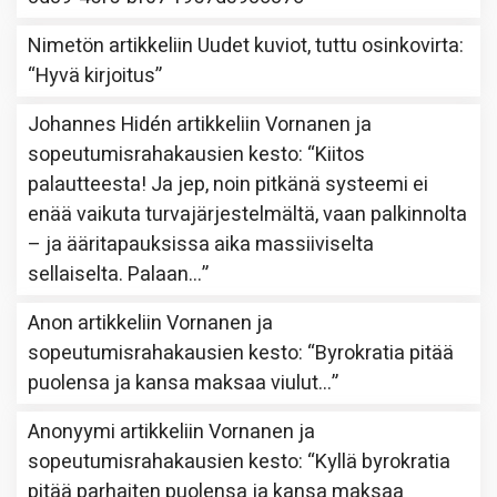
Nimetön
artikkeliin
Uudet kuviot, tuttu osinkovirta
:
“
Hyvä kirjoitus
”
Johannes Hidén
artikkeliin
Vornanen ja
sopeutumisrahakausien kesto
: “
Kiitos
palautteesta! Ja jep, noin pitkänä systeemi ei
enää vaikuta turvajärjestelmältä, vaan palkinnolta
– ja ääritapauksissa aika massiiviselta
sellaiselta. Palaan…
”
Anon
artikkeliin
Vornanen ja
sopeutumisrahakausien kesto
: “
Byrokratia pitää
puolensa ja kansa maksaa viulut…
”
Anonyymi
artikkeliin
Vornanen ja
sopeutumisrahakausien kesto
: “
Kyllä byrokratia
pitää parhaiten puolensa ja kansa maksaa