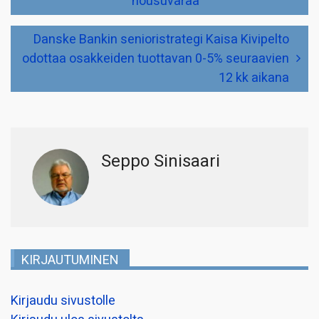
nousuvaraa
Danske Bankin senioristrategi Kaisa Kivipelto
odottaa osakkeiden tuottavan 0-5% seuraavien
12 kk aikana
Seppo Sinisaari
KIRJAUTUMINEN
Kirjaudu sivustolle