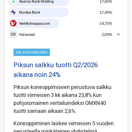
SALKUN RAKENNE
Piksun salkku tuotti Q2/2026
aikana noin 24%
Piksun koneoppimiseen perustuva salkku
tuotti viimeisen 3 kk aikana 23,8% kun
pohjoismainen vertailuindeksi OMXN40
tuotti samaan aikaan 2,6%.
Koneoppiminen laskee viimeisen 5 vuoden
perusteella minkälainen yhdistelmä