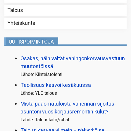
Talous
Yhteiskunta
UUTISPOIMINTOJA
Osakas, näin vältät vahingonkorvausvastuun
muutostöissä
Lähde: Kiinteistölehti
Teollisuus kasvoi kesäkuussa
Lähde: YLE talous
Mistä pääoma­tuloista vähennän sijoitus­
asuntoni vuosikorjaus­remontin kulut?
Lähde: Taloustaito/rahat
Talous kasvaa viimein – näkyykö se