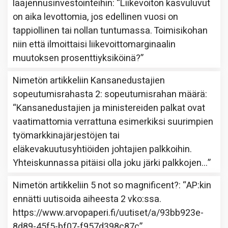
laajennusinvestointeihin
: “
Liikevoiton kasvuluvut
on aika levottomia, jos edellinen vuosi on
tappiollinen tai nollan tuntumassa. Toimisikohan
niin että ilmoittaisi liikevoittomarginaalin
muutoksen prosenttiyksiköinä?
”
Nimetön
artikkeliin
Kansanedustajien
sopeutumisrahasta 2: sopeutumisrahan määrä
:
“
Kansanedustajien ja ministereiden palkat ovat
vaatimattomia verrattuna esimerkiksi suurimpien
työmarkkinajärjestöjen tai
eläkevakuutusyhtiöiden johtajien palkkoihin.
Yhteiskunnassa pitäisi olla joku järki palkkojen…
”
Nimetön
artikkeliin
5 not so magnificent?
: “
AP:kin
ennätti uutisoida aiheesta 2 vko:ssa.
https://www.arvopaperi.fi/uutiset/a/93bb923e-
8d89-45f5-bf07-f957d398c87c
”