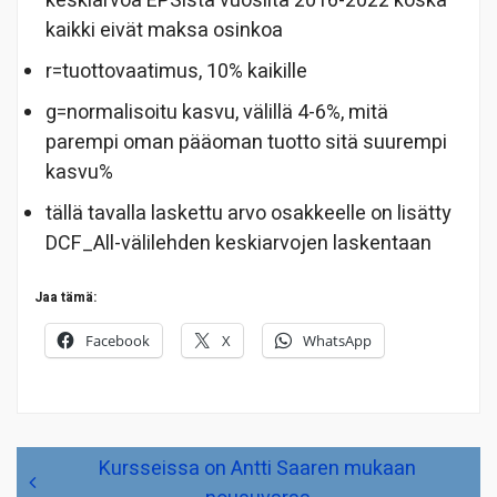
keskiarvoa EPSistä vuosilta 2016-2022 koska
kaikki eivät maksa osinkoa
r=tuottovaatimus, 10% kaikille
g=normalisoitu kasvu, välillä 4-6%, mitä
parempi oman pääoman tuotto sitä suurempi
kasvu%
tällä tavalla laskettu arvo osakkeelle on lisätty
DCF_All-välilehden keskiarvojen laskentaan
Jaa tämä:
Facebook
X
WhatsApp
Artikkelien
Kursseissa on Antti Saaren mukaan
selaus