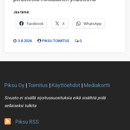
Jaa tämä:
Facebook
X
WhatsApp
3.8.2026
PIKSU TOIMITUS
0
Piksu Oy
|
Toimitus
|
Käyttöehdot
|
Mediakortti
Sivusto ei sisällä sijoitussuosituksia eikä sisältöä pidä
sellaiseksi tulkita
Piksu RSS