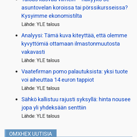
asuntovelan koroissa tai pörssi­kursseissa?
Kysyimme ekonomistilta
Lähde: YLE talous
Analyysi: Tämä kuva kiteyttää, että olemme
kyvyttömiä ottamaan ilmaston­muutosta
vakavasti
Lähde: YLE talous
Vaatefirman pomo palautuksista: yksi tuote
voi aiheuttaa 14 euron tappiot
Lähde: YLE talous
Sähkö kallistuu rajusti syksyllä: hinta nousee
jopa yli yhdeksään senttiin
Lähde: YLE talous
OMXHEX UUTISIA