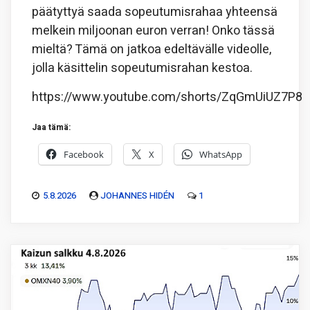
päätyttyä saada sopeutumisrahaa yhteensä
melkein miljoonan euron verran! Onko tässä
mieltä? Tämä on jatkoa edeltävälle videolle,
jolla käsittelin sopeutumisrahan kestoa.
https://www.youtube.com/shorts/ZqGmUiUZ7P8
Jaa tämä:
Facebook
X
WhatsApp
5.8.2026
JOHANNES HIDÉN
1