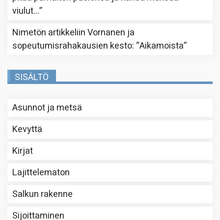
viulut…
”
Nimetön
artikkeliin
Vornanen ja
sopeutumisrahakausien kesto
: “
Aikamoista
”
SISÄLTÖ
Asunnot ja metsä
Kevyttä
Kirjat
Lajittelematon
Salkun rakenne
Sijoittaminen