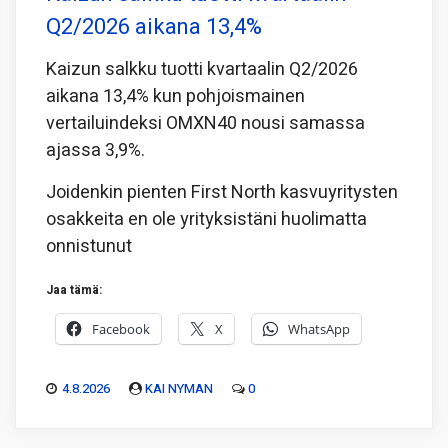
Q2/2026 aikana 13,4%
Kaizun salkku tuotti kvartaalin Q2/2026
aikana 13,4% kun pohjoismainen
vertailuindeksi OMXN40 nousi samassa
ajassa 3,9%.
Joidenkin pienten First North kasvuyritysten
osakkeita en ole yrityksistäni huolimatta
onnistunut
Jaa tämä:
Facebook
X
WhatsApp
4.8.2026
KAI NYMAN
0