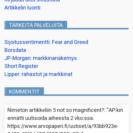
Artikkelin luonti
TÄRKEITÄ PALVELUITA
Sijoitussentimentti: Fear and Greed
Borsdata
JP-Morgan: markkinanäkemys
Short Register
Lipper: rahastot ja markkinat
KOMMENTIT
Nimetön
artikkeliin
5 not so magnificent?
: “
AP:kin
ennätti uutisoida aiheesta 2 vko:ssa.
https://www.arvopaperi.fi/uutiset/a/93bb923e-