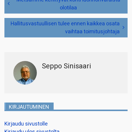
selaus
olotilaa
Hallitusvastuullisen tulee ennen kaikkea osata
vaihtaa toimitusjohtaja
Seppo Sinisaari
KIRJAUTUMINEN
Kirjaudu sivustolle
Kirjaudu ulos sivustolta