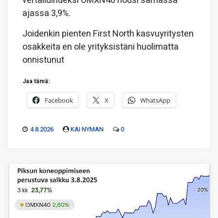
vertailuindeksi OMXN40 nousi samassa
ajassa 3,9%.
Joidenkin pienten First North kasvuyritysten
osakkeita en ole yrityksistäni huolimatta
onnistunut
Jaa tämä:
Facebook
X
WhatsApp
4.8.2026
KAI NYMAN
0