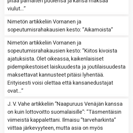
pitää parhaiten puolensa ja kansa maksaa
viulut…
”
Nimetön
artikkeliin
Vornanen ja
sopeutumisrahakausien kesto
: “
Aikamoista
”
Nimetön
artikkeliin
Vornanen ja
sopeutumisrahakausien kesto
: “
Kiitos kivoista
ajatuksista. Olet oikeassa, kaikenlaisiset
pidempikestoiset laiskuudesta ja joutilaisuudesta
maksettavat kannusteet pitäisi lyhentää.
Erityisesti voisi olettaa että kansanedustajat
ovat…
”
J. V. Vahe
artikkeliin
”Naapuruus Venäjän kanssa
on kuin lottovoitto suomalaisille”
: “
Täsmentäisin
viimeistä kappalettani. Ilmaisu ”tarveharkinta”
viittaa järkevyyteen, mutta asia on myös