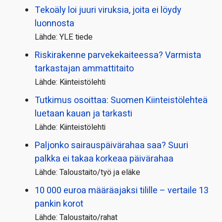
Tekoäly loi juuri viruksia, joita ei löydy
luonnosta
Lähde: YLE tiede
Riskirakenne parvekekaiteessa? Varmista
tarkastajan ammattitaito
Lähde: Kiinteistölehti
Tutkimus osoittaa: Suomen Kiinteistölehteä
luetaan kauan ja tarkasti
Lähde: Kiinteistölehti
Paljonko sairauspäivä­rahaa saa? Suuri
palkka ei takaa korkeaa päivärahaa
Lähde: Taloustaito/työ ja eläke
10 000 euroa määräajaksi tilille – vertaile 13
pankin korot
Lähde: Taloustaito/rahat