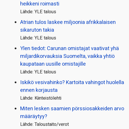
heikkeni roimasti
Lähde: YLE talous
Atrian tulos laskee miljoonia afrikkalaisen
sikaruton takia
Lähde: YLE talous
Ylen tiedot: Carunan omistajat vaativat yhä
miljardi­korvauksia Suomelta, vaikka yhtiö
kaupataan uusille omistajille
Lähde: YLE talous
Iskikö vesivahinko? Kartoita vahingot huolella
ennen korjausta
Lähde: Kiinteistölehti
Miten lesken saamien pörssi­osakkeiden arvo
määräytyy?
Lähde: Taloustaito/verot