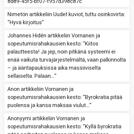
8d89-45f5-bf07-f957d398c87c
”
Nimetön
artikkeliin
Uudet kuviot, tuttu osinkovirta
:
“
Hyvä kirjoitus
”
Johannes Hidén
artikkeliin
Vornanen ja
sopeutumisrahakausien kesto
: “
Kiitos
palautteesta! Ja jep, noin pitkänä systeemi ei
enää vaikuta turvajärjestelmältä, vaan palkinnolta
– ja ääritapauksissa aika massiiviselta
sellaiselta. Palaan…
”
Anon
artikkeliin
Vornanen ja
sopeutumisrahakausien kesto
: “
Byrokratia pitää
puolensa ja kansa maksaa viulut…
”
Anonyymi
artikkeliin
Vornanen ja
sopeutumisrahakausien kesto
: “
Kyllä byrokratia