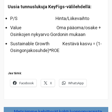
Uusia tunnuslukuja KeyFigs-välilehdellä:
P/S Hinta/Liikevaihto
Value Oma pääoma/osake +
Osinkojen nykyarvo Gordonin mukaan
Sustainable Growth Kestävä kasvu = (1-
Osingonjakosuhde)*ROE
Jaa tämä:
Facebook
X
WhatsApp
Artikkelien
Metsämme kehittyvät kohti luonnonvaraista