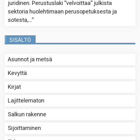
juridinen. Perustuslaki ”velvoittaa” julkista
sektoria huolehtimaan perusopetuksesta ja
sotesta,…
”
SISÄLTÖ
Asunnot ja metsä
Kevyttä
Kirjat
Lajittelematon
Salkun rakenne
Sijoittaminen