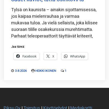
Tylsä on kaunista – ainakin sijoittamisessa,
jos kaipaa mielenrauhaa ja varmaa
mukavaa tuloa. Ja vielä sellaista, joka kilisee
suoraan tilille osakekurssia murehtimatta.
Parhaat teleoperaattorit täyttävät kriteerit,
Jaa tämä:
Facebook
X
WhatsApp
3.8.2026
HEIKKI IKONEN
1
Piksu Oy
|
Toimitus
|
Käyttöehdot
|
Mediakortti