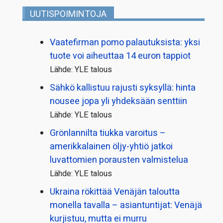
UUTISPOIMINTOJA
Vaatefirman pomo palautuksista: yksi
tuote voi aiheuttaa 14 euron tappiot
Lähde: YLE talous
Sähkö kallistuu rajusti syksyllä: hinta
nousee jopa yli yhdeksään senttiin
Lähde: YLE talous
Grönlannilta tiukka varoitus –
amerikkalainen öljy-yhtiö jatkoi
luvattomien porausten valmistelua
Lähde: YLE talous
Ukraina rökittää Venäjän taloutta
monella tavalla – asiantuntijat: Venäjä
kurjistuu, mutta ei murru