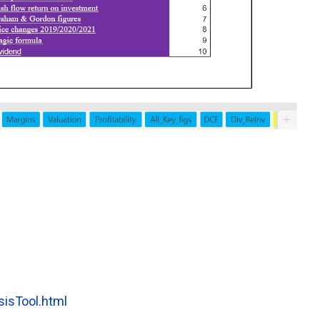
s
sisTool.html