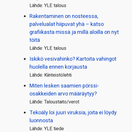
Lähde: YLE talous
Rakentaminen on nosteessa,
palvelualat hiipuvat yhä – katso
grafiikasta missä ja millä aloilla on nyt
töitä
Lähde: YLE talous
Iskikö vesivahinko? Kartoita vahingot
huolella ennen korjausta
Lähde: Kiinteistölehti
Miten lesken saamien pörssi­
osakkeiden arvo määräytyy?
Lähde: Taloustaito/verot
Tekoäly loi juuri viruksia, joita ei löydy
luonnosta
Lähde: YLE tiede