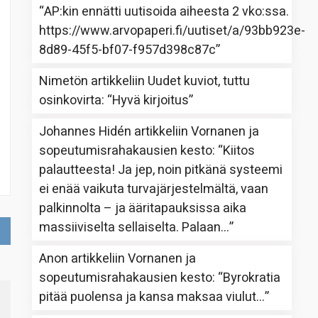
“
AP:kin ennätti uutisoida aiheesta 2 vko:ssa.
https://www.arvopaperi.fi/uutiset/a/93bb923e-
8d89-45f5-bf07-f957d398c87c
”
Nimetön
artikkeliin
Uudet kuviot, tuttu
osinkovirta
: “
Hyvä kirjoitus
”
Johannes Hidén
artikkeliin
Vornanen ja
sopeutumisrahakausien kesto
: “
Kiitos
palautteesta! Ja jep, noin pitkänä systeemi
ei enää vaikuta turvajärjestelmältä, vaan
palkinnolta – ja ääritapauksissa aika
massiiviselta sellaiselta. Palaan…
”
Anon
artikkeliin
Vornanen ja
sopeutumisrahakausien kesto
: “
Byrokratia
pitää puolensa ja kansa maksaa viulut…
”