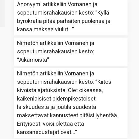
Anonyymi
artikkeliin
Vornanen ja
sopeutumisrahakausien kesto
: “
Kyllä
byrokratia pitää parhaiten puolensa ja
kansa maksaa viulut…
”
Nimetön
artikkeliin
Vornanen ja
sopeutumisrahakausien kesto
:
“
Aikamoista
”
Nimetön
artikkeliin
Vornanen ja
sopeutumisrahakausien kesto
: “
Kiitos
kivoista ajatuksista. Olet oikeassa,
kaikenlaisiset pidempikestoiset
laiskuudesta ja joutilaisuudesta
maksettavat kannusteet pitäisi lyhentää.
Erityisesti voisi olettaa että
kansanedustajat ovat…
”