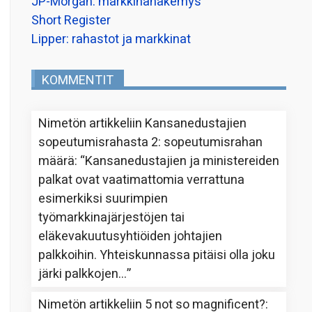
JP-Morgan: markkinanäkemys
Short Register
Lipper: rahastot ja markkinat
KOMMENTIT
Nimetön
artikkeliin
Kansanedustajien
sopeutumisrahasta 2: sopeutumisrahan
määrä
: “
Kansanedustajien ja ministereiden
palkat ovat vaatimattomia verrattuna
esimerkiksi suurimpien
työmarkkinajärjestöjen tai
eläkevakuutusyhtiöiden johtajien
palkkoihin. Yhteiskunnassa pitäisi olla joku
järki palkkojen…
”
Nimetön
artikkeliin
5 not so magnificent?
: