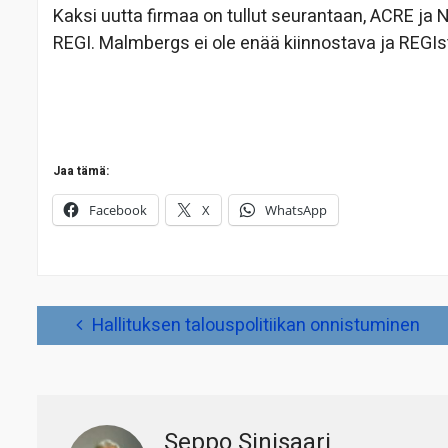
Kaksi uutta firmaa on tullut seurantaan, ACRE ja 
REGI. Malmbergs ei ole enää kiinnostava ja REGIst
Jaa tämä:
Facebook
X
WhatsApp
Artikkelien
Hallituksen talouspolitiikan onnistuminen
selaus
Seppo Sinisaari