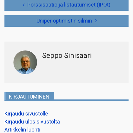
Artikkelien
Pörssisäätiö ja listautumiset (IPOt)
selaus
Uniper optimistin silmin
Seppo Sinisaari
KIRJAUTUMINEN
Kirjaudu sivustolle
Kirjaudu ulos sivustolta
Artikkelin luonti