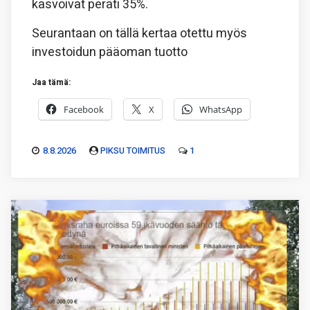
kasvoivat peräti 35%.
Seurantaan on tällä kertaa otettu myös
investoidun pääoman tuotto
Jaa tämä:
Facebook
X
WhatsApp
8.8.2026
PIKSU TOIMITUS
1