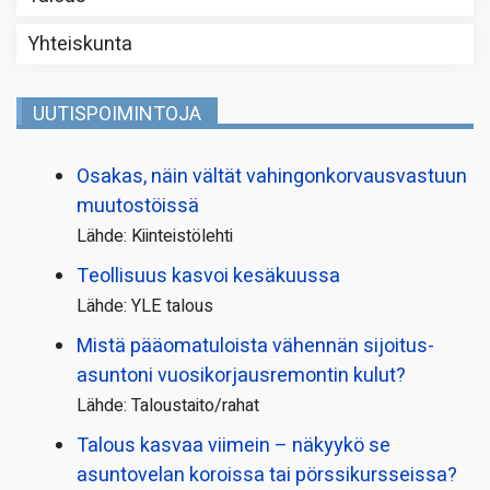
Yhteiskunta
UUTISPOIMINTOJA
Osakas, näin vältät vahingonkorvausvastuun
muutostöissä
Lähde: Kiinteistölehti
Teollisuus kasvoi kesäkuussa
Lähde: YLE talous
Mistä pääoma­tuloista vähennän sijoitus­
asuntoni vuosikorjaus­remontin kulut?
Lähde: Taloustaito/rahat
Talous kasvaa viimein – näkyykö se
asuntovelan koroissa tai pörssi­kursseissa?