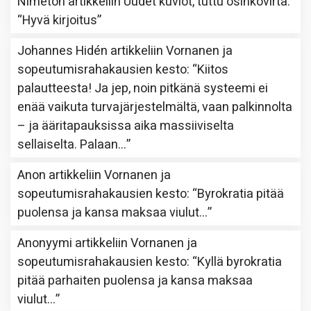
Nimetön
artikkeliin
Uudet kuviot, tuttu osinkovirta
:
“
Hyvä kirjoitus
”
Johannes Hidén
artikkeliin
Vornanen ja
sopeutumisrahakausien kesto
: “
Kiitos
palautteesta! Ja jep, noin pitkänä systeemi ei
enää vaikuta turvajärjestelmältä, vaan palkinnolta
– ja ääritapauksissa aika massiiviselta
sellaiselta. Palaan…
”
Anon
artikkeliin
Vornanen ja
sopeutumisrahakausien kesto
: “
Byrokratia pitää
puolensa ja kansa maksaa viulut…
”
Anonyymi
artikkeliin
Vornanen ja
sopeutumisrahakausien kesto
: “
Kyllä byrokratia
pitää parhaiten puolensa ja kansa maksaa
viulut…
”