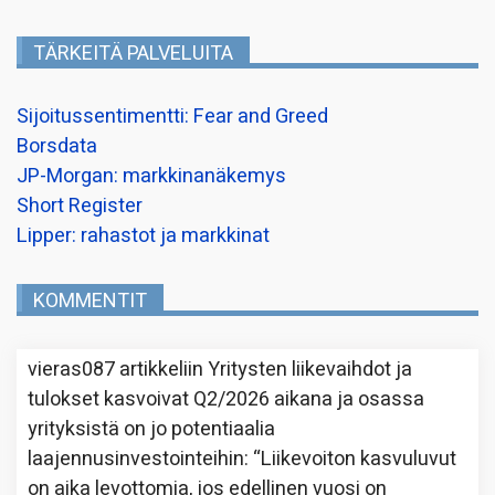
TÄRKEITÄ PALVELUITA
Sijoitussentimentti: Fear and Greed
Borsdata
JP-Morgan: markkinanäkemys
Short Register
Lipper: rahastot ja markkinat
KOMMENTIT
vieras087
artikkeliin
Yritysten liikevaihdot ja
tulokset kasvoivat Q2/2026 aikana ja osassa
yrityksistä on jo potentiaalia
laajennusinvestointeihin
: “
Liikevoiton kasvuluvut
on aika levottomia, jos edellinen vuosi on