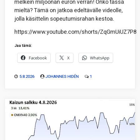
melkein miljoonan euron verran! Onko tässä
mieltä? Tämä on jatkoa edeltävälle videolle,
jolla käsittelin sopeutumisrahan kestoa.
https://www.youtube.com/shorts/ZqGmUiUZ7P8
Jaa tämä:
Facebook
X
WhatsApp
5.8.2026
JOHANNES HIDÉN
1