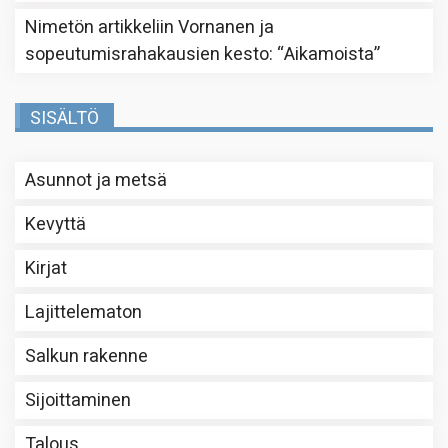
Nimetön
artikkeliin
Vornanen ja
sopeutumisrahakausien kesto
: “
Aikamoista
”
SISÄLTÖ
Asunnot ja metsä
Kevyttä
Kirjat
Lajittelematon
Salkun rakenne
Sijoittaminen
Talous