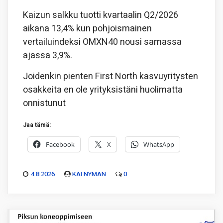
Kaizun salkku tuotti kvartaalin Q2/2026
aikana 13,4% kun pohjoismainen
vertailuindeksi OMXN40 nousi samassa
ajassa 3,9%.
Joidenkin pienten First North kasvuyritysten
osakkeita en ole yrityksistäni huolimatta
onnistunut
Jaa tämä:
Facebook
X
WhatsApp
4.8.2026
KAI NYMAN
0