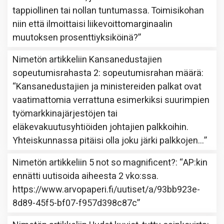
tappiollinen tai nollan tuntumassa. Toimisikohan
niin että ilmoittaisi liikevoittomarginaalin
muutoksen prosenttiyksiköinä?
”
Nimetön
artikkeliin
Kansanedustajien
sopeutumisrahasta 2: sopeutumisrahan määrä
:
“
Kansanedustajien ja ministereiden palkat ovat
vaatimattomia verrattuna esimerkiksi suurimpien
työmarkkinajärjestöjen tai
eläkevakuutusyhtiöiden johtajien palkkoihin.
Yhteiskunnassa pitäisi olla joku järki palkkojen…
”
Nimetön
artikkeliin
5 not so magnificent?
: “
AP:kin
ennätti uutisoida aiheesta 2 vko:ssa.
https://www.arvopaperi.fi/uutiset/a/93bb923e-
8d89-45f5-bf07-f957d398c87c
”