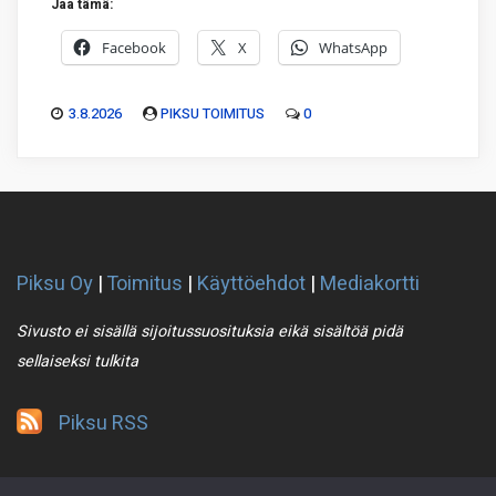
Jaa tämä:
Facebook
X
WhatsApp
3.8.2026
PIKSU TOIMITUS
0
Piksu Oy
|
Toimitus
|
Käyttöehdot
|
Mediakortti
Sivusto ei sisällä sijoitussuosituksia eikä sisältöä pidä
sellaiseksi tulkita
Piksu RSS