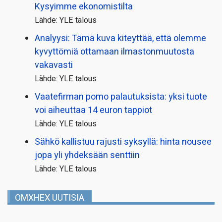
Kysyimme ekonomistilta
Lähde: YLE talous
Analyysi: Tämä kuva kiteyttää, että olemme
kyvyttömiä ottamaan ilmaston­muutosta
vakavasti
Lähde: YLE talous
Vaatefirman pomo palautuksista: yksi tuote
voi aiheuttaa 14 euron tappiot
Lähde: YLE talous
Sähkö kallistuu rajusti syksyllä: hinta nousee
jopa yli yhdeksään senttiin
Lähde: YLE talous
OMXHEX UUTISIA