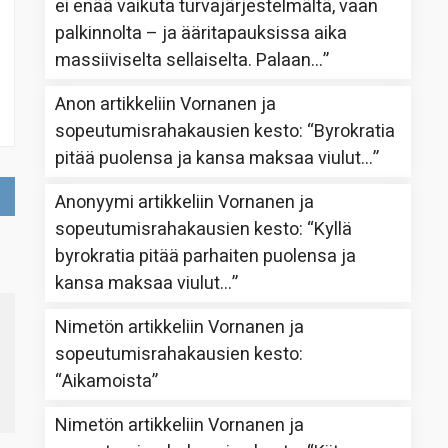
ei enää vaikuta turvajärjestelmältä, vaan
palkinnolta – ja ääritapauksissa aika
massiiviselta sellaiselta. Palaan…
”
Anon
artikkeliin
Vornanen ja
sopeutumisrahakausien kesto
: “
Byrokratia
pitää puolensa ja kansa maksaa viulut…
”
Anonyymi
artikkeliin
Vornanen ja
sopeutumisrahakausien kesto
: “
Kyllä
byrokratia pitää parhaiten puolensa ja
kansa maksaa viulut…
”
Nimetön
artikkeliin
Vornanen ja
sopeutumisrahakausien kesto
:
“
Aikamoista
”
Nimetön
artikkeliin
Vornanen ja