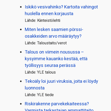
Iskikö vesivahinko? Kartoita vahingot
huolella ennen korjausta
Lähde: Kiinteistölehti
Miten lesken saamien pörssi­
osakkeiden arvo määräytyy?
Lähde: Taloustaito/verot
Talous on viimein nousussa –
kysyimme kauanko kestää, että
työllisyys seuraa perässä
Lähde: YLE talous
Tekoäly loi juuri viruksia, joita ei löydy
luonnosta
Lähde: YLE tiede
Riskirakenne parvekekaiteessa?
Varmista tarkastajan ammattitaito