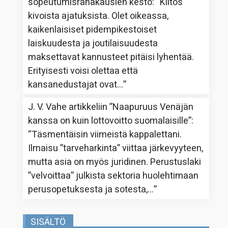
sopeutumisrahakausien kesto
: “
Kiitos
kivoista ajatuksista. Olet oikeassa,
kaikenlaisiset pidempikestoiset
laiskuudesta ja joutilaisuudesta
maksettavat kannusteet pitäisi lyhentää.
Erityisesti voisi olettaa että
kansanedustajat ovat…
”
J. V. Vahe
artikkeliin
”Naapuruus Venäjän
kanssa on kuin lottovoitto suomalaisille”
:
“
Täsmentäisin viimeistä kappalettani.
Ilmaisu ”tarveharkinta” viittaa järkevyyteen,
mutta asia on myös juridinen. Perustuslaki
”velvoittaa” julkista sektoria huolehtimaan
perusopetuksesta ja sotesta,…
”
SISÄLTÖ