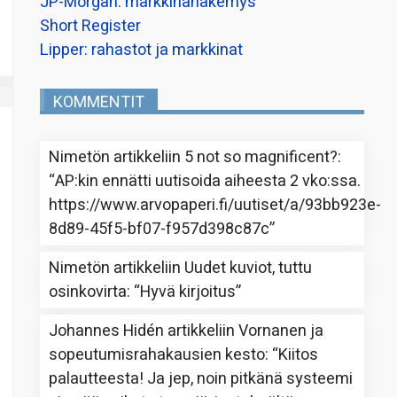
JP-Morgan: markkinanäkemys
Short Register
Lipper: rahastot ja markkinat
KOMMENTIT
Nimetön
artikkeliin
5 not so magnificent?
:
“
AP:kin ennätti uutisoida aiheesta 2 vko:ssa.
https://www.arvopaperi.fi/uutiset/a/93bb923e-
8d89-45f5-bf07-f957d398c87c
”
Nimetön
artikkeliin
Uudet kuviot, tuttu
osinkovirta
: “
Hyvä kirjoitus
”
Johannes Hidén
artikkeliin
Vornanen ja
sopeutumisrahakausien kesto
: “
Kiitos
palautteesta! Ja jep, noin pitkänä systeemi