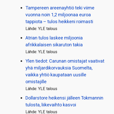
Tampereen areenayhtiö teki viime
vuonna noin 1,2 miljoonaa euroa
tappiota – tulos heikkeni roimasti
Lähde: YLE talous
Atrian tulos laskee miljoonia
afrikkalaisen sikaruton takia
Lähde: YLE talous
Ylen tiedot: Carunan omistajat vaativat
yhä miljardi­korvauksia Suomelta,
vaikka yhtiö kaupataan uusille
omistajille
Lähde: YLE talous
Dollarstore heikensi jälleen Tokmannin
tulosta, liikevaihto kasvoi
Lähde: YLE talous