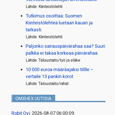
Lähde: Kiinteistölehti
Tutkimus osoittaa: Suomen
Kiinteistölehteä luetaan kauan ja
tarkasti
Lähde: Kiinteistölehti
Paljonko sairauspäivä­rahaa saa? Suuri
palkka ei takaa korkeaa päivärahaa
Lähde: Taloustaito/työ ja eläke
10 000 euroa määräajaksi tilille –
vertaile 13 pankin korot
Lähde: Taloustaito/rahat
OMXHEX UUTISIA
Robit Oyj
: 2026-08-07 06:00:09: