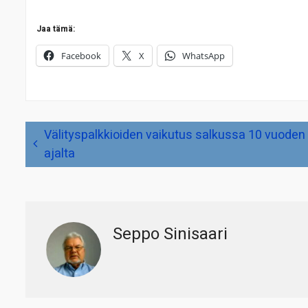
Jaa tämä:
Facebook
X
WhatsApp
Artikkelien
Välityspalkkioiden vaikutus salkussa 10 vuoden
selaus
ajalta
Seppo Sinisaari