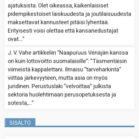
ajatuksista. Olet oikeassa, kaikenlaisiset
pidempikestoiset laiskuudesta ja joutilaisuudesta
maksettavat kannusteet pitäisi lyhentää.
Erityisesti voisi olettaa että kansanedustajat
ovat…
”
J. V. Vahe
artikkeliin
”Naapuruus Venäjän kanssa
on kuin lottovoitto suomalaisille”
: “
Täsmentäisin
viimeistä kappalettani. Ilmaisu ”tarveharkinta”
viittaa järkevyyteen, mutta asia on myös
juridinen. Perustuslaki ”velvoittaa” julkista
sektoria huolehtimaan perusopetuksesta ja
sotesta,…
”
SISÄLTÖ