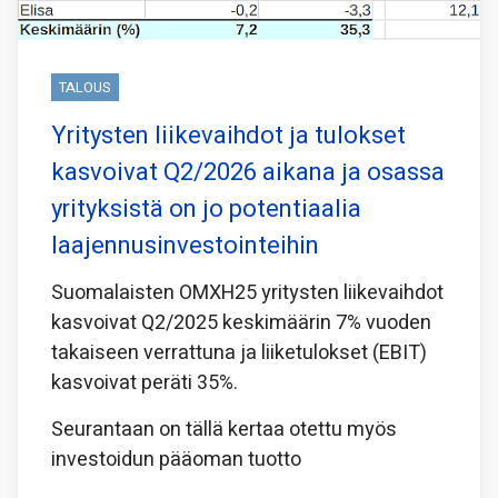
TALOUS
Yritysten liikevaihdot ja tulokset
kasvoivat Q2/2026 aikana ja osassa
yrityksistä on jo potentiaalia
laajennusinvestointeihin
Suomalaisten OMXH25 yritysten liikevaihdot
kasvoivat Q2/2025 keskimäärin 7% vuoden
takaiseen verrattuna ja liiketulokset (EBIT)
kasvoivat peräti 35%.
Seurantaan on tällä kertaa otettu myös
investoidun pääoman tuotto