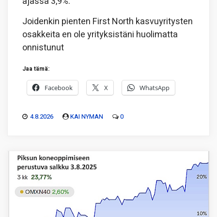
ajassa 3,9%.
Joidenkin pienten First North kasvuyritysten
osakkeita en ole yrityksistäni huolimatta
onnistunut
Jaa tämä:
Facebook
X
WhatsApp
4.8.2026
KAI NYMAN
0