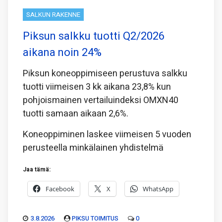
SALKUN RAKENNE
Piksun salkku tuotti Q2/2026
aikana noin 24%
Piksun koneoppimiseen perustuva salkku
tuotti viimeisen 3 kk aikana 23,8% kun
pohjoismainen vertailuindeksi OMXN40
tuotti samaan aikaan 2,6%.
Koneoppiminen laskee viimeisen 5 vuoden
perusteella minkälainen yhdistelmä
Jaa tämä:
Facebook
X
WhatsApp
3.8.2026
PIKSU TOIMITUS
0