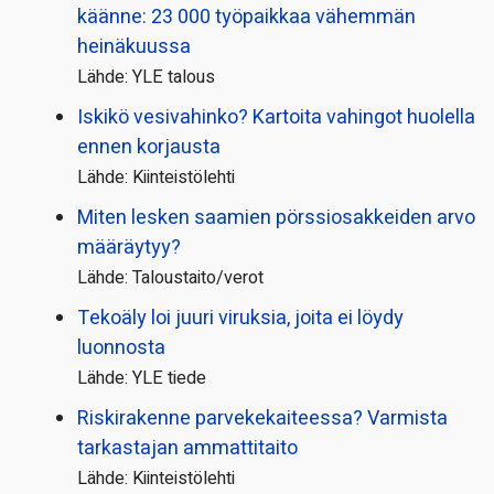
käänne: 23 000 työpaikkaa vähemmän
heinäkuussa
Lähde: YLE talous
Iskikö vesivahinko? Kartoita vahingot huolella
ennen korjausta
Lähde: Kiinteistölehti
Miten lesken saamien pörssi­osakkeiden arvo
määräytyy?
Lähde: Taloustaito/verot
Tekoäly loi juuri viruksia, joita ei löydy
luonnosta
Lähde: YLE tiede
Riskirakenne parvekekaiteessa? Varmista
tarkastajan ammattitaito
Lähde: Kiinteistölehti