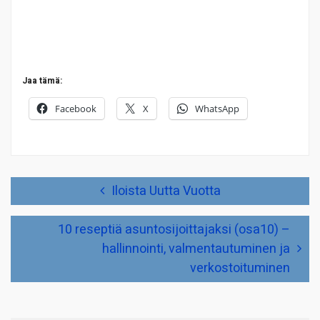
Jaa tämä:
Facebook
X
WhatsApp
Artikkelien
Iloista Uutta Vuotta
selaus
10 reseptiä asuntosijoittajaksi (osa10) –
hallinnointi, valmentautuminen ja
verkostoituminen