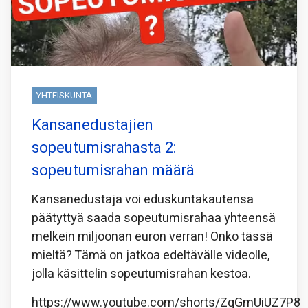
YHTEISKUNTA
Kansanedustajien
sopeutumisrahasta 2:
sopeutumisrahan määrä
Kansanedustaja voi eduskuntakautensa
päätyttyä saada sopeutumisrahaa yhteensä
melkein miljoonan euron verran! Onko tässä
mieltä? Tämä on jatkoa edeltävälle videolle,
jolla käsittelin sopeutumisrahan kestoa.
https://www.youtube.com/shorts/ZqGmUiUZ7P8