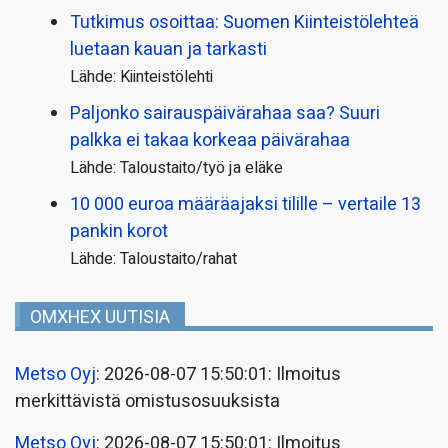
Tutkimus osoittaa: Suomen Kiinteistölehteä
luetaan kauan ja tarkasti
Lähde: Kiinteistölehti
Paljonko sairauspäivä­rahaa saa? Suuri
palkka ei takaa korkeaa päivärahaa
Lähde: Taloustaito/työ ja eläke
10 000 euroa määräajaksi tilille – vertaile 13
pankin korot
Lähde: Taloustaito/rahat
OMXHEX UUTISIA
Metso Oyj
: 2026-08-07 15:50:01: Ilmoitus
merkittävistä omistusosuuksista
Metso Oyj
: 2026-08-07 15:50:01: Ilmoitus