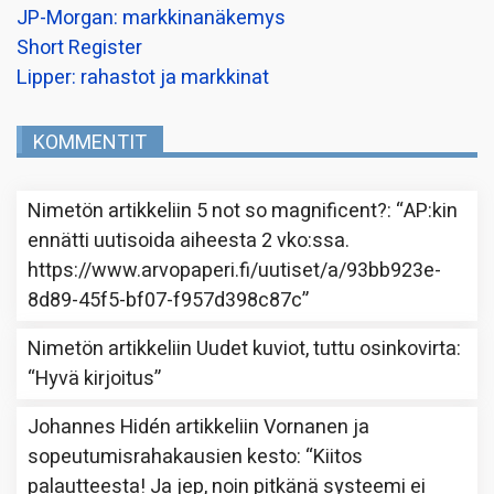
JP-Morgan: markkinanäkemys
Short Register
Lipper: rahastot ja markkinat
KOMMENTIT
Nimetön
artikkeliin
5 not so magnificent?
: “
AP:kin
ennätti uutisoida aiheesta 2 vko:ssa.
https://www.arvopaperi.fi/uutiset/a/93bb923e-
8d89-45f5-bf07-f957d398c87c
”
Nimetön
artikkeliin
Uudet kuviot, tuttu osinkovirta
:
“
Hyvä kirjoitus
”
Johannes Hidén
artikkeliin
Vornanen ja
sopeutumisrahakausien kesto
: “
Kiitos
palautteesta! Ja jep, noin pitkänä systeemi ei