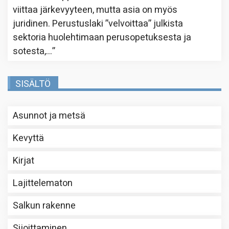
viittaa järkevyyteen, mutta asia on myös
juridinen. Perustuslaki ”velvoittaa” julkista
sektoria huolehtimaan perusopetuksesta ja
sotesta,…
”
SISÄLTÖ
Asunnot ja metsä
Kevyttä
Kirjat
Lajittelematon
Salkun rakenne
Sijoittaminen