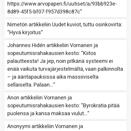
https://www.arvopaperi.fi/uutiset/a/93bb923e-
8d89-45f5-bf07-f957d398c87c
”
Nimetön
artikkeliin
Uudet kuviot, tuttu osinkovirta
:
“
Hyvä kirjoitus
”
Johannes Hidén
artikkeliin
Vornanen ja
sopeutumisrahakausien kesto
: “
Kiitos
palautteesta! Ja jep, noin pitkänä systeemi ei
enää vaikuta turvajärjestelmältä, vaan palkinnolta
– ja ääritapauksissa aika massiiviselta
sellaiselta. Palaan…
”
Anon
artikkeliin
Vornanen ja
sopeutumisrahakausien kesto
: “
Byrokratia pitää
puolensa ja kansa maksaa viulut…
”
Anonyymi
artikkeliin
Vornanen ja