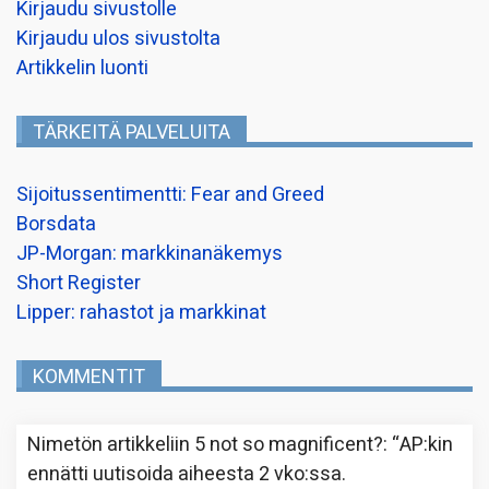
Kirjaudu sivustolle
Kirjaudu ulos sivustolta
Artikkelin luonti
TÄRKEITÄ PALVELUITA
Sijoitussentimentti: Fear and Greed
Borsdata
JP-Morgan: markkinanäkemys
Short Register
Lipper: rahastot ja markkinat
KOMMENTIT
Nimetön
artikkeliin
5 not so magnificent?
: “
AP:kin
ennätti uutisoida aiheesta 2 vko:ssa.