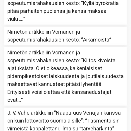
sopeutumisrahakausien kesto
: “
Kyllä byrokratia
pitää parhaiten puolensa ja kansa maksaa
viulut…
”
Nimetön
artikkeliin
Vornanen ja
sopeutumisrahakausien kesto
: “
Aikamoista
”
Nimetön
artikkeliin
Vornanen ja
sopeutumisrahakausien kesto
: “
Kiitos kivoista
ajatuksista. Olet oikeassa, kaikenlaisiset
pidempikestoiset laiskuudesta ja joutilaisuudesta
maksettavat kannusteet pitäisi lyhentää.
Erityisesti voisi olettaa että kansanedustajat
ovat…
”
J. V. Vahe
artikkeliin
”Naapuruus Venäjän kanssa
on kuin lottovoitto suomalaisille”
: “
Täsmentäisin
viimeistä kappalettani. Ilmaisu ”tarveharkinta”