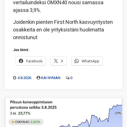
vertailuindeksi OMXN40 nousi samassa
ajassa 3,9%.
Joidenkin pienten First North kasvuyritysten
osakkeita en ole yrityksistäni huolimatta
onnistunut
Jaa tämä:
Facebook
X
WhatsApp
4.8.2026
KAI NYMAN
0