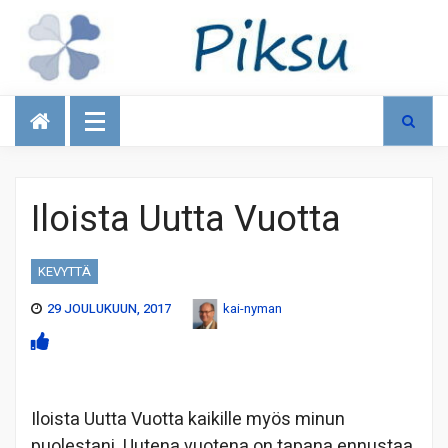
Talous
Iloista Uutta Vuotta
KEVYTTÄ
29 JOULUKUUN, 2017
kai-nyman
Iloista Uutta Vuotta kaikille myös minun
puolestani. Uutena vuotena on tapana ennustaa