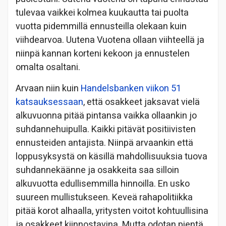
tulevaa vaikkei kolmea kuukautta tai puolta
vuotta pidemmillä ennusteilla olekaan kuin
viihdearvoa. Uutena Vuotena ollaan viihteellä ja
niinpä kannan korteni kekoon ja ennustelen
omalta osaltani.
Arvaan niin kuin
Handelsbanken viikon 51
katsauksessaan
, että osakkeet jaksavat vielä
alkuvuonna pitää pintansa vaikka ollaankin jo
suhdannehuipulla. Kaikki pitävät positiivisten
ennusteiden antajista. Niinpä arvaankin että
loppusyksystä on käsillä mahdollisuuksia tuova
suhdannekäänne ja osakkeita saa silloin
alkuvuotta edullisemmilla hinnoilla. En usko
suureen mullistukseen. Keveä rahapolitiikka
pitää korot alhaalla, yritysten voitot kohtuullisina
ja osakkeet kiinnostavina. Mutta odotan pientä