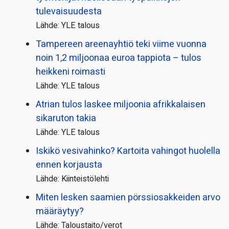
tulevaisuudesta
Lähde: YLE talous
Tampereen areenayhtiö teki viime vuonna
noin 1,2 miljoonaa euroa tappiota – tulos
heikkeni roimasti
Lähde: YLE talous
Atrian tulos laskee miljoonia afrikkalaisen
sikaruton takia
Lähde: YLE talous
Iskikö vesivahinko? Kartoita vahingot huolella
ennen korjausta
Lähde: Kiinteistölehti
Miten lesken saamien pörssi­osakkeiden arvo
määräytyy?
Lähde: Taloustaito/verot