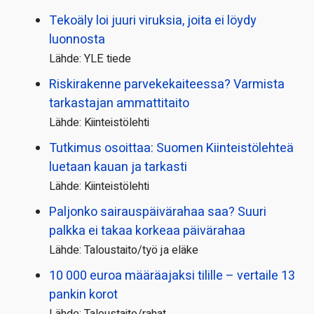
Tekoäly loi juuri viruksia, joita ei löydy
luonnosta
Lähde: YLE tiede
Riskirakenne parvekekaiteessa? Varmista
tarkastajan ammattitaito
Lähde: Kiinteistölehti
Tutkimus osoittaa: Suomen Kiinteistölehteä
luetaan kauan ja tarkasti
Lähde: Kiinteistölehti
Paljonko sairauspäivä­rahaa saa? Suuri
palkka ei takaa korkeaa päivärahaa
Lähde: Taloustaito/työ ja eläke
10 000 euroa määräajaksi tilille – vertaile 13
pankin korot
Lähde: Taloustaito/rahat