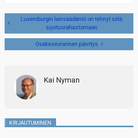
Artikkelien
Luxemburgin lainsäädäntö on tehnyt siitä
selaus
sijoitusrahastomaan
Osakeseurannan päivitys
Kai Nyman
KIRJAUTUMINEN