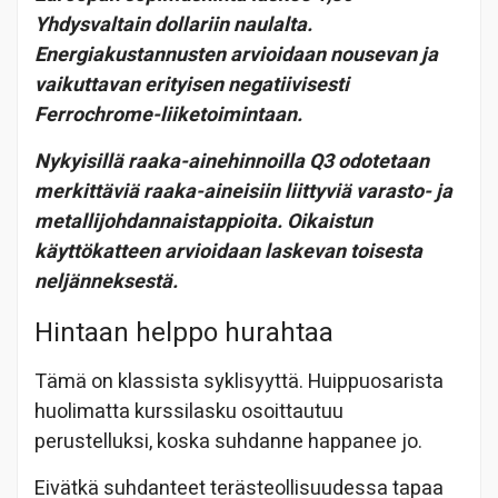
Yhdysvaltain dollariin naulalta.
Energiakustannusten arvioidaan nousevan ja
vaikuttavan erityisen negatiivisesti
Ferrochrome-liiketoimintaan.
Nykyisillä raaka-ainehinnoilla Q3 odotetaan
merkittäviä raaka-aineisiin liittyviä varasto- ja
metallijohdannaistappioita. Oikaistun
käyttökatteen arvioidaan laskevan toisesta
neljänneksestä.
Hintaan helppo hurahtaa
Tämä on klassista syklisyyttä. Huippuosarista
huolimatta kurssilasku osoittautuu
perustelluksi, koska suhdanne happanee jo.
Eivätkä suhdanteet terästeollisuudessa tapaa