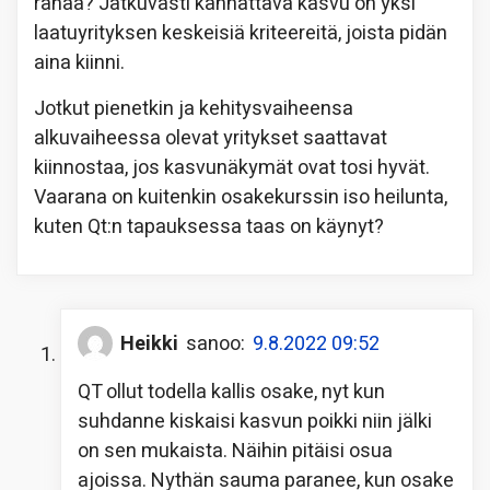
rahaa? Jatkuvasti kannattava kasvu on yksi
laatuyrityksen keskeisiä kriteereitä, joista pidän
aina kiinni.
Jotkut pienetkin ja kehitysvaiheensa
alkuvaiheessa olevat yritykset saattavat
kiinnostaa, jos kasvunäkymät ovat tosi hyvät.
Vaarana on kuitenkin osakekurssin iso heilunta,
kuten Qt:n tapauksessa taas on käynyt?
Heikki
sanoo:
9.8.2022 09:52
QT ollut todella kallis osake, nyt kun
suhdanne kiskaisi kasvun poikki niin jälki
on sen mukaista. Näihin pitäisi osua
ajoissa. Nythän sauma paranee, kun osake