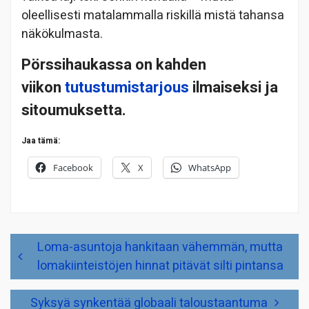
oleellisesti matalammalla riskillä mistä tahansa
näkökulmasta.
Pörssihaukassa on kahden
viikon
tutustumistarjous
ilmaiseksi ja
sitoumuksetta.
Jaa tämä:
Facebook
X
WhatsApp
Artikkelien
Loma-asuntoja hankitaan vähemmän, mutta
selaus
lomakiinteistöjen hinnat pitävät silti pintansa
Syksyä synkentää globaali taloustaantuma