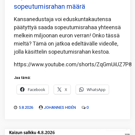
sopeutumisrahan määrä
Kansanedustaja voi eduskuntakautensa
päätyttyä saada sopeutumisrahaa yhteensä
melkein miljoonan euron verran! Onko tässä
mieltä? Tämä on jatkoa edeltävälle videolle,
jolla käsittelin sopeutumisrahan kestoa.
https://www.youtube.com/shorts/ZqGmUiUZ7P8
Jaa tämä:
Facebook
X
WhatsApp
5.8.2026
JOHANNES HIDÉN
0