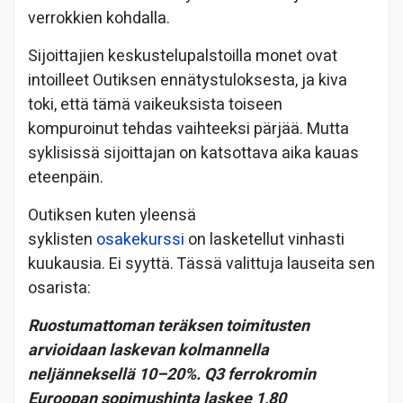
verrokkien kohdalla.
Sijoittajien keskustelupalstoilla monet ovat
intoilleet Outiksen ennätystuloksesta, ja kiva
toki, että tämä vaikeuksista toiseen
kompuroinut tehdas vaihteeksi pärjää. Mutta
syklisissä sijoittajan on katsottava aika kauas
eteenpäin.
Outiksen kuten yleensä
syklisten
osakekurssi
on lasketellut vinhasti
kuukausia. Ei syyttä. Tässä valittuja lauseita sen
osarista:
Ruostumattoman teräksen toimitusten
arvioidaan laskevan kolmannella
neljänneksellä 10–20%. Q3 ferrokromin
Euroopan sopimushinta laskee 1,80