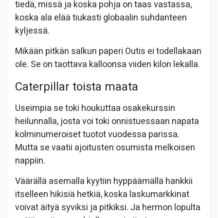
tiedä, missä ja koska pohja on taas vastassa,
koska ala elää tiukasti globaalin suhdanteen
kyljessä.
Mikään pitkän salkun paperi Outis ei todellakaan
ole. Se on taottava kalloonsa viiden kilon lekalla.
Caterpillar toista maata
Useimpia se toki houkuttaa osakekurssin
heilunnalla, josta voi toki onnistuessaan napata
kolminumeroiset tuotot vuodessa parissa.
Mutta se vaatii ajoitusten osumista melkoisen
nappiin.
Väärällä asemalla kyytiin hyppäämällä hankkii
itselleen hikisiä hetkiä, koska laskumarkkinat
voivat äityä syviksi ja pitkiksi. Ja hermon lopulta