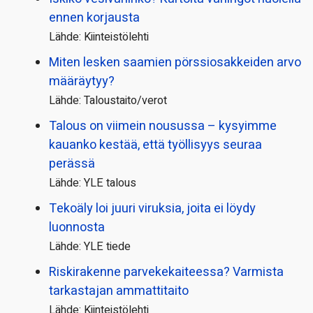
ennen korjausta
Lähde: Kiinteistölehti
Miten lesken saamien pörssi­osakkeiden arvo
määräytyy?
Lähde: Taloustaito/verot
Talous on viimein nousussa – kysyimme
kauanko kestää, että työllisyys seuraa
perässä
Lähde: YLE talous
Tekoäly loi juuri viruksia, joita ei löydy
luonnosta
Lähde: YLE tiede
Riskirakenne parvekekaiteessa? Varmista
tarkastajan ammattitaito
Lähde: Kiinteistölehti