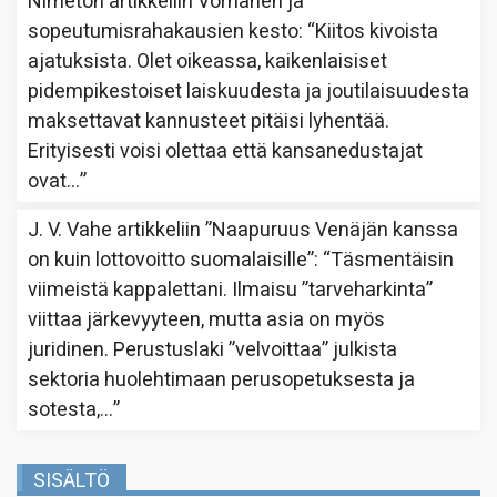
Nimetön
artikkeliin
Vornanen ja
sopeutumisrahakausien kesto
: “
Kiitos kivoista
ajatuksista. Olet oikeassa, kaikenlaisiset
pidempikestoiset laiskuudesta ja joutilaisuudesta
maksettavat kannusteet pitäisi lyhentää.
Erityisesti voisi olettaa että kansanedustajat
ovat…
”
J. V. Vahe
artikkeliin
”Naapuruus Venäjän kanssa
on kuin lottovoitto suomalaisille”
: “
Täsmentäisin
viimeistä kappalettani. Ilmaisu ”tarveharkinta”
viittaa järkevyyteen, mutta asia on myös
juridinen. Perustuslaki ”velvoittaa” julkista
sektoria huolehtimaan perusopetuksesta ja
sotesta,…
”
SISÄLTÖ