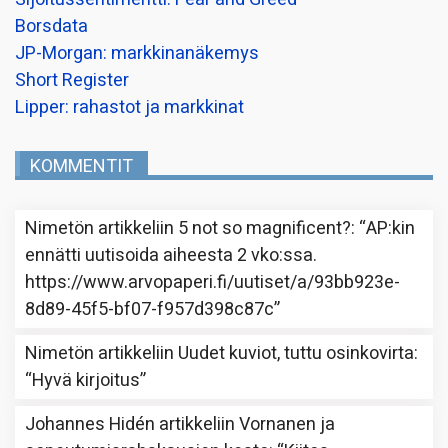
Borsdata
JP-Morgan: markkinanäkemys
Short Register
Lipper: rahastot ja markkinat
KOMMENTIT
Nimetön
artikkeliin
5 not so magnificent?
: “
AP:kin
ennätti uutisoida aiheesta 2 vko:ssa.
https://www.arvopaperi.fi/uutiset/a/93bb923e-
8d89-45f5-bf07-f957d398c87c
”
Nimetön
artikkeliin
Uudet kuviot, tuttu osinkovirta
:
“
Hyvä kirjoitus
”
Johannes Hidén
artikkeliin
Vornanen ja