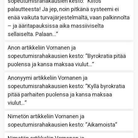
sopeutumisrahakausien kesto
: “
Kiitos
palautteesta! Ja jep, noin pitkänä systeemi ei
enää vaikuta turvajärjestelmältä, vaan palkinnolta
– ja ääritapauksissa aika massiiviselta
sellaiselta. Palaan…
”
Anon
artikkeliin
Vornanen ja
sopeutumisrahakausien kesto
: “
Byrokratia pitää
puolensa ja kansa maksaa viulut…
”
Anonyymi
artikkeliin
Vornanen ja
sopeutumisrahakausien kesto
: “
Kyllä byrokratia
pitää parhaiten puolensa ja kansa maksaa
viulut…
”
Nimetön
artikkeliin
Vornanen ja
sopeutumisrahakausien kesto
: “
Aikamoista
”