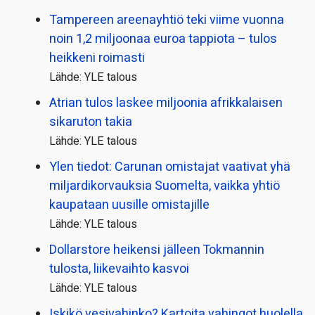
Tampereen areenayhtiö teki viime vuonna
noin 1,2 miljoonaa euroa tappiota – tulos
heikkeni roimasti
Lähde: YLE talous
Atrian tulos laskee miljoonia afrikkalaisen
sikaruton takia
Lähde: YLE talous
Ylen tiedot: Carunan omistajat vaativat yhä
miljardi­korvauksia Suomelta, vaikka yhtiö
kaupataan uusille omistajille
Lähde: YLE talous
Dollarstore heikensi jälleen Tokmannin
tulosta, liikevaihto kasvoi
Lähde: YLE talous
Iskikö vesivahinko? Kartoita vahingot huolella