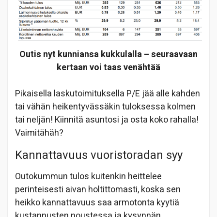
Outis nyt kunniansa kukkulalla – seuraavaan
kertaan voi taas venähtää
Pikaisella laskutoimituksella P/E jää alle kahden
tai vähän heikentyvässäkin tuloksessa kolmen
tai neljän! Kiinnitä asuntosi ja osta koko rahalla!
Vaimitähäh?
Kannattavuus vuoristoradan syy
Outokummun tulos kuitenkin heittelee
perinteisesti aivan holtittomasti, koska sen
heikko kannattavuus saa armotonta kyytiä
kustannusten noustessa ja kysynnän