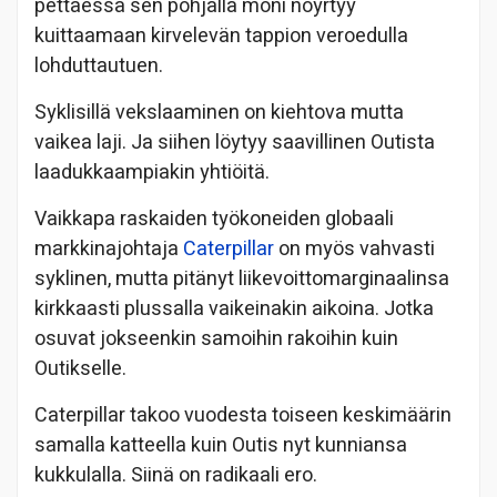
pettäessä sen pohjalla moni nöyrtyy
kuittaamaan kirvelevän tappion veroedulla
lohduttautuen.
Syklisillä vekslaaminen on kiehtova mutta
vaikea laji. Ja siihen löytyy saavillinen Outista
laadukkaampiakin yhtiöitä.
Vaikkapa raskaiden työkoneiden globaali
markkinajohtaja
Caterpillar
on myös vahvasti
syklinen, mutta pitänyt liikevoittomarginaalinsa
kirkkaasti plussalla vaikeinakin aikoina. Jotka
osuvat jokseenkin samoihin rakoihin kuin
Outikselle.
Caterpillar takoo vuodesta toiseen keskimäärin
samalla katteella kuin Outis nyt kunniansa
kukkulalla. Siinä on radikaali ero.