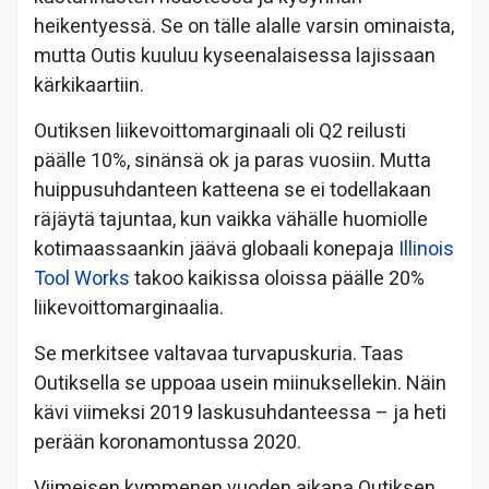
heikentyessä. Se on tälle alalle varsin ominaista,
mutta Outis kuuluu kyseenalaisessa lajissaan
kärkikaartiin.
Outiksen liikevoittomarginaali oli Q2 reilusti
päälle 10%, sinänsä ok ja paras vuosiin. Mutta
huippusuhdanteen katteena se ei todellakaan
räjäytä tajuntaa, kun vaikka vähälle huomiolle
kotimaassaankin jäävä globaali konepaja
Illinois
Tool Works
takoo kaikissa oloissa päälle 20%
liikevoittomarginaalia.
Se merkitsee valtavaa turvapuskuria. Taas
Outiksella se uppoaa usein miinuksellekin. Näin
kävi viimeksi 2019 laskusuhdanteessa – ja heti
perään koronamontussa 2020.
Viimeisen kymmenen vuoden aikana Outiksen