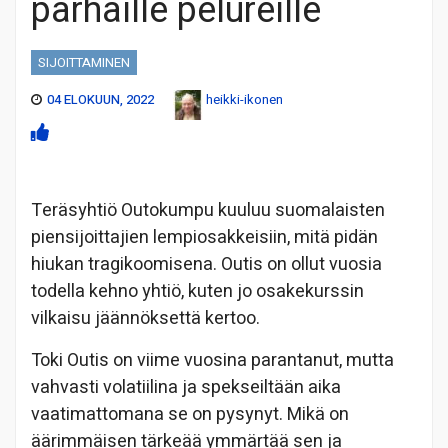
parhaille pelureille
SIJOITTAMINEN
04 ELOKUUN, 2022
heikki-ikonen
Teräsyhtiö Outokumpu kuuluu suomalaisten
piensijoittajien lempiosakkeisiin, mitä pidän
hiukan tragikoomisena. Outis on ollut vuosia
todella kehno yhtiö, kuten jo osakekurssin
vilkaisu jäännöksettä kertoo.
Toki Outis on viime vuosina parantanut, mutta
vahvasti volatiilina ja spekseiltään aika
vaatimattomana se on pysynyt. Mikä on
äärimmäisen tärkeää ymmärtää sen ja