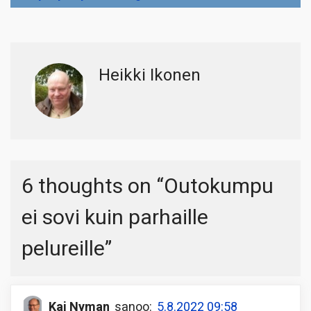
Heikki Ikonen
6 thoughts on “
Outokumpu
ei sovi kuin parhaille
pelureille
”
Kai Nyman
sanoo:
5.8.2022 09:58